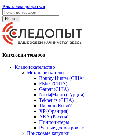
Как к нам добраться
Искать
Категории товаров
Кладоискательство
Металлоискатели
Bounty Hunter (США)
Fisher (США)
Garrett (США)
Nokta|Makro (Турция)
Teknetics (США)
Tianxun (Китай)
XP (Франция)
АКА (Россия)
Пинпоинтеры
Ручные досмотровые
Поисковые катушки