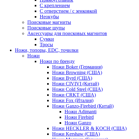
С креплением
С отверстием / с зенковкой
Неокубы
Поисковые магниты
Поисковые щупы
Аксессуары для поисковых магнитов
Сумки
Тросы
Ножи, топоры, EDC, точилки
Ножи
Ножи по бренду
Ножи Boker (Германия)
Ножи Browning (США)
Ножи Byrd (США)
Ножи CIVIVI (Китай)
Ножи Cold Steel (США)
Ножи CRKT (США)
Ножи Fox (Италия)
Ножи Ganzo-Firebird (Китай)
Ножи Adimanti
Ножи Firebird
Ножи Ganzo
Ножи HECKLER & KOCH (США)
Ножи Kershaw (США)