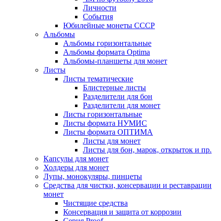
Личности
События
Юбилейные монеты СССР
Альбомы
Альбомы горизонтальные
Альбомы формата Optima
Альбомы-планшеты для монет
Листы
Листы тематические
Блистерные листы
Разделители для бон
Разделители для монет
Листы горизонтальные
Листы формата НУМИС
Листы формата ОПТИМА
Листы для монет
Листы для бон, марок, открыток и пр.
Капсулы для монет
Холдеры для монет
Лупы, монокуляры, пинцеты
Средства для чистки, консервации и реставрации
монет
Чистящие средства
Консервация и защита от коррозии
Серия Proof