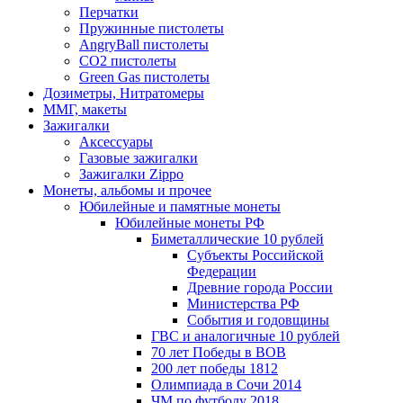
Перчатки
Пружинные пистолеты
AngryBall пистолеты
CO2 пистолеты
Green Gas пистолеты
Дозиметры, Нитратомеры
ММГ, макеты
Зажигалки
Аксессуары
Газовые зажигалки
Зажигалки Zippo
Монеты, альбомы и прочее
Юбилейные и памятные монеты
Юбилейные монеты РФ
Биметаллические 10 рублей
Субъекты Российской
Федерации
Древние города России
Министерства РФ
События и годовщины
ГВС и аналогичные 10 рублей
70 лет Победы в ВОВ
200 лет победы 1812
Олимпиада в Сочи 2014
ЧМ по футболу 2018