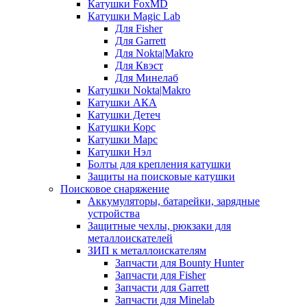
Катушки FoxMD
Катушки Magic Lab
Для Fisher
Для Garrett
Для Nokta|Makro
Для Квэст
Для Минелаб
Катушки Nokta|Makro
Катушки АКА
Катушки Детеч
Катушки Корс
Катушки Марс
Катушки Нэл
Болты для крепления катушки
Защиты на поисковые катушки
Поисковое снаряжение
Аккумуляторы, батарейки, зарядные
устройства
Защитные чехлы, рюкзаки для
металлоискателей
ЗИП к металлоискателям
Запчасти для Bounty Hunter
Запчасти для Fisher
Запчасти для Garrett
Запчасти для Minelab