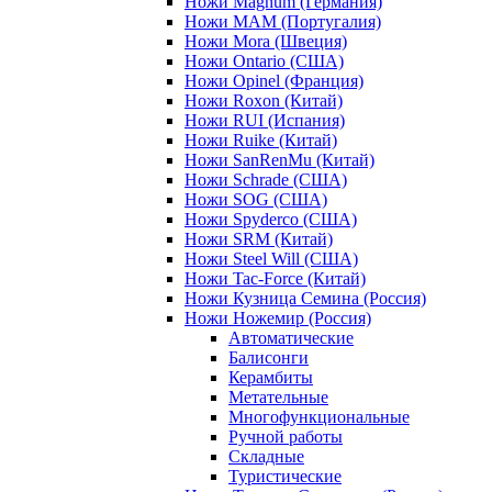
Ножи Magnum (Германия)
Ножи MAM (Португалия)
Ножи Mora (Швеция)
Ножи Ontario (США)
Ножи Opinel (Франция)
Ножи Roxon (Китай)
Ножи RUI (Испания)
Ножи Ruike (Китай)
Ножи SanRenMu (Китай)
Ножи Schrade (США)
Ножи SOG (США)
Ножи Spyderco (США)
Ножи SRM (Китай)
Ножи Steel Will (США)
Ножи Tac-Force (Китай)
Ножи Кузница Семина (Россия)
Ножи Ножемир (Россия)
Автоматические
Балисонги
Керамбиты
Метательные
Многофункциональные
Ручной работы
Складные
Туристические