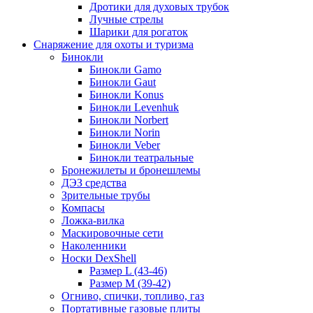
Дротики для духовых трубок
Лучные стрелы
Шарики для рогаток
Снаряжение для охоты и туризма
Бинокли
Бинокли Gamo
Бинокли Gaut
Бинокли Konus
Бинокли Levenhuk
Бинокли Norbert
Бинокли Norin
Бинокли Veber
Бинокли театральные
Бронежилеты и бронешлемы
ДЭЗ средства
Зрительные трубы
Компасы
Ложка-вилка
Маскировочные сети
Наколенники
Носки DexShell
Размер L (43-46)
Размер M (39-42)
Огниво, спички, топливо, газ
Портативные газовые плиты