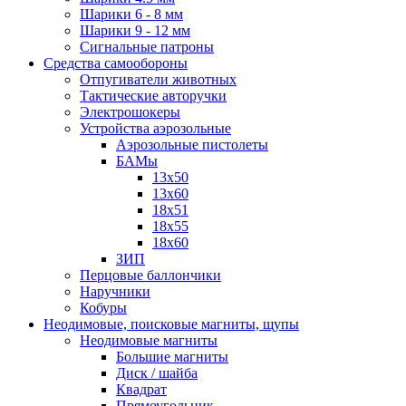
Шарики 6 - 8 мм
Шарики 9 - 12 мм
Сигнальные патроны
Средства самообороны
Отпугиватели животных
Тактические авторучки
Электрошокеры
Устройства аэрозольные
Аэрозольные пистолеты
БАМы
13х50
13х60
18х51
18х55
18х60
ЗИП
Перцовые баллончики
Наручники
Кобуры
Неодимовые, поисковые магниты, щупы
Неодимовые магниты
Большие магниты
Диск / шайба
Квадрат
Прямоугольник