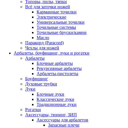
Топоры, пилы, тяпки
Всё для заточки ножей
Карманные точилки
Электрические
Универсальные точилки
Точильные системы
Точильные бруски/камни
Масло
Паракорд (Paracord)
Чехлы для ножей
Арбалеты, боуфишинг, луки и рогатки
Арбалеты
Блочные арбалеты
Рекурсивные арбалеты
Арбалеты-пистолеты
Боуфишинг
Духовые трубки
Луки
Блочные луки
Классические луки
Традиционные луки
Рогатки
Аксессуары, тюнинг, ЗИП
Аксессуары для арбалетов
Запасные плечи