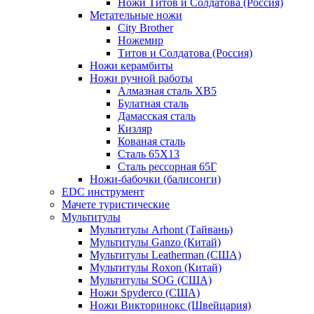
Ножи Титов и Солдатова (Россия)
Метательные ножи
City Brother
Ножемир
Титов и Солдатова (Россия)
Ножи керамбиты
Ножи ручной работы
Алмазная сталь ХВ5
Булатная сталь
Дамасская сталь
Кизляр
Кованая сталь
Сталь 65Х13
Сталь рессорная 65Г
Ножи-бабочки (балисонги)
EDC инструмент
Мачете туристические
Мультитулы
Мультитулы Arhont (Тайвань)
Мультитулы Ganzo (Китай)
Мультитулы Leatherman (США)
Мультитулы Roxon (Китай)
Мультитулы SOG (США)
Ножи Spyderco (США)
Ножи Викторинокс (Швейцария)