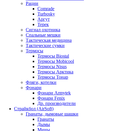
Рации
Comrade
Turbosky
Аргут
Терек
Сигнал охотника
Спальные мешки
Тактическая медицина
Тактические сумки
Термосы
Термосы Biostal
Термосы Mobicool
Термосы Nisus
Термосы Арктика
Термосы Тонар
Фляги, котелки
Фонари
Фонари Armytek
Фонари Fenix
Др. производители
Страйкбол (AirSoft)
Гранаты, дымовые шашки
Гранаты
Дымы
Мины