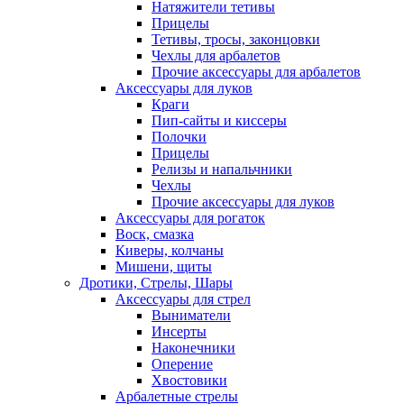
Натяжители тетивы
Прицелы
Тетивы, тросы, законцовки
Чехлы для арбалетов
Прочие аксессуары для арбалетов
Аксессуары для луков
Краги
Пип-сайты и киссеры
Полочки
Прицелы
Релизы и напальчники
Чехлы
Прочие аксессуары для луков
Аксессуары для рогаток
Воск, смазка
Киверы, колчаны
Мишени, щиты
Дротики, Стрелы, Шары
Аксессуары для стрел
Выниматели
Инсерты
Наконечники
Оперение
Хвостовики
Арбалетные стрелы