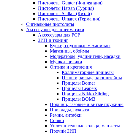
Пистолеты Gunter (Финляндия)
Пистолеты Hatsan (Турция)
Пистолеты Stalker (Китай)
Пистолеты Umarex (Германия)
Сигнальные пистолеты
Аксессуары для пневматики
Аксессуары для PCP
ЗИП и тюнинг
Курки, спусковые механизмы
Магазины, обоймы
Модераторы, удлинители, насадки
Мушки, целики
Оптика и крепления
Коллиматорные прицелы
Планки, кольца, кронштейны
Прицелы Borner
Прицелы Leapers
Прицелы Nikko Stirling
Прицелы ВОМЗ
Поршни, газовые и витые пружины
Приклады, рукояти
Ремни, антабки
Сошки
Уплотнительные кольца, манжеты
Прочий ЗИП