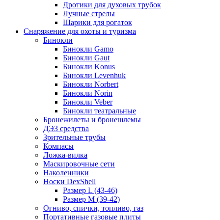
Дротики для духовых трубок
Лучные стрелы
Шарики для рогаток
Снаряжение для охоты и туризма
Бинокли
Бинокли Gamo
Бинокли Gaut
Бинокли Konus
Бинокли Levenhuk
Бинокли Norbert
Бинокли Norin
Бинокли Veber
Бинокли театральные
Бронежилеты и бронешлемы
ДЭЗ средства
Зрительные трубы
Компасы
Ложка-вилка
Маскировочные сети
Наколенники
Носки DexShell
Размер L (43-46)
Размер M (39-42)
Огниво, спички, топливо, газ
Портативные газовые плиты