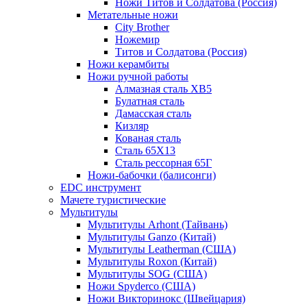
Ножи Титов и Солдатова (Россия)
Метательные ножи
City Brother
Ножемир
Титов и Солдатова (Россия)
Ножи керамбиты
Ножи ручной работы
Алмазная сталь ХВ5
Булатная сталь
Дамасская сталь
Кизляр
Кованая сталь
Сталь 65Х13
Сталь рессорная 65Г
Ножи-бабочки (балисонги)
EDC инструмент
Мачете туристические
Мультитулы
Мультитулы Arhont (Тайвань)
Мультитулы Ganzo (Китай)
Мультитулы Leatherman (США)
Мультитулы Roxon (Китай)
Мультитулы SOG (США)
Ножи Spyderco (США)
Ножи Викторинокс (Швейцария)