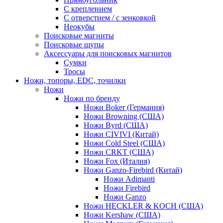
С креплением
С отверстием / с зенковкой
Неокубы
Поисковые магниты
Поисковые щупы
Аксессуары для поисковых магнитов
Сумки
Тросы
Ножи, топоры, EDC, точилки
Ножи
Ножи по бренду
Ножи Boker (Германия)
Ножи Browning (США)
Ножи Byrd (США)
Ножи CIVIVI (Китай)
Ножи Cold Steel (США)
Ножи CRKT (США)
Ножи Fox (Италия)
Ножи Ganzo-Firebird (Китай)
Ножи Adimanti
Ножи Firebird
Ножи Ganzo
Ножи HECKLER & KOCH (США)
Ножи Kershaw (США)