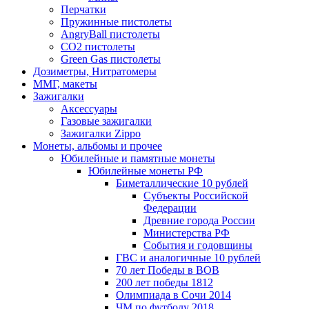
Перчатки
Пружинные пистолеты
AngryBall пистолеты
CO2 пистолеты
Green Gas пистолеты
Дозиметры, Нитратомеры
ММГ, макеты
Зажигалки
Аксессуары
Газовые зажигалки
Зажигалки Zippo
Монеты, альбомы и прочее
Юбилейные и памятные монеты
Юбилейные монеты РФ
Биметаллические 10 рублей
Субъекты Российской
Федерации
Древние города России
Министерства РФ
События и годовщины
ГВС и аналогичные 10 рублей
70 лет Победы в ВОВ
200 лет победы 1812
Олимпиада в Сочи 2014
ЧМ по футболу 2018