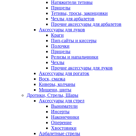
Натяжители тетивы
Прицелы
Тетивы, тросы, законцовки
Чехлы для арбалетов
Прочие аксессуары для арбалетов
Аксессуары для луков
Краги
Пип-сайты и киссеры
Полочки
Прицелы
Релизы и напальчники
Чехлы
Прочие аксессуары для луков
Аксессуары для рогаток
Воск, смазка
Киверы, колчаны
Мишени, щиты
Дротики, Стрелы, Шары
Аксессуары для стрел
Выниматели
Инсерты
Наконечники
Оперение
Хвостовики
Арбалетные стрелы