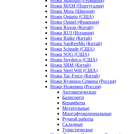
Ножи Magnum (Германия)
Ножи MAM (Португалия)
Ножи Mora (Швеция)
Ножи Ontario (США)
Ножи Opinel (Франция)
Ножи Roxon (Китай)
Ножи RUI (Испания)
Ножи Ruike (Китай)
Ножи SanRenMu (Китай)
Ножи Schrade (США)
Ножи SOG (США)
Ножи Spyderco (США)
Ножи SRM (Китай)
Ножи Steel Will (США)
Ножи Tac-Force (Китай)
Ножи Кузница Семина (Россия)
Ножи Ножемир (Россия)
Автоматические
Балисонги
Керамбиты
Метательные
Многофункциональные
Ручной работы
Складные
Туристические