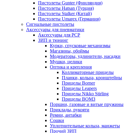
Пистолеты Gunter (Финляндия)
Пистолеты Hatsan (Турция)
Пистолеты Stalker (Китай)
Пистолеты Umarex (Германия)
Сигнальные пистолеты
Аксессуары для пневматики
Аксессуары для PCP
ЗИП и тюнинг
Курки, спусковые механизмы
Магазины, обоймы
Модераторы, удлинители, насадки
Мушки, целики
Оптика и крепления
Коллиматорные прицелы
Планки, кольца, кронштейны
Прицелы Borner
Прицелы Leapers
Прицелы Nikko Stirling
Прицелы ВОМЗ
Поршни, газовые и витые пружины
Приклады, рукояти
Ремни, антабки
Сошки
Уплотнительные кольца, манжеты
Прочий ЗИП