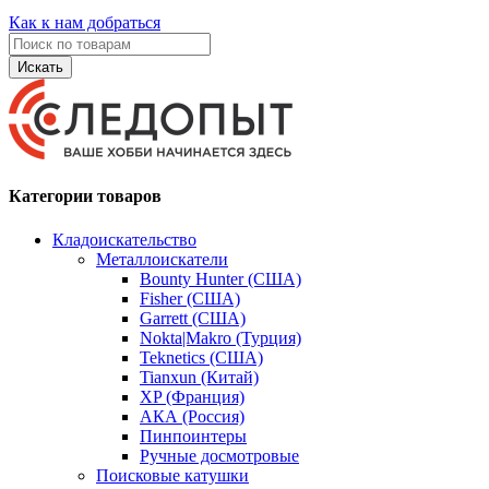
Как к нам добраться
Искать
Категории товаров
Кладоискательство
Металлоискатели
Bounty Hunter (США)
Fisher (США)
Garrett (США)
Nokta|Makro (Турция)
Teknetics (США)
Tianxun (Китай)
XP (Франция)
АКА (Россия)
Пинпоинтеры
Ручные досмотровые
Поисковые катушки