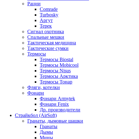
Рации
Comrade
Turbosky
Аргут
Терек
Сигнал охотника
Спальные мешки
Тактическая медицина
Тактические сумки
Термосы
Термосы Biostal
Термосы Mobicool
Термосы Nisus
Термосы Арктика
Термосы Тонар
Фляги, котелки
Фонари
Фонари Armytek
Фонари Fenix
Др. производители
Страйкбол (AirSoft)
Гранаты, дымовые шашки
Гранаты
Дымы
Мины