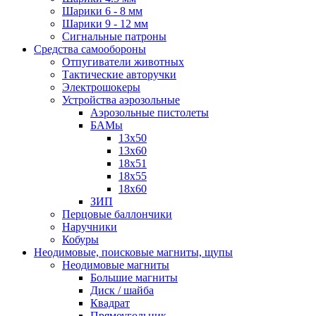
Шарики 6 - 8 мм
Шарики 9 - 12 мм
Сигнальные патроны
Средства самообороны
Отпугиватели животных
Тактические авторучки
Электрошокеры
Устройства аэрозольные
Аэрозольные пистолеты
БАМы
13х50
13х60
18х51
18х55
18х60
ЗИП
Перцовые баллончики
Наручники
Кобуры
Неодимовые, поисковые магниты, щупы
Неодимовые магниты
Большие магниты
Диск / шайба
Квадрат
Прямоугольник