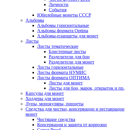
Личности
События
Юбилейные монеты СССР
Альбомы
Альбомы горизонтальные
Альбомы формата Optima
Альбомы-планшеты для монет
Листы
Листы тематические
Блистерные листы
Разделители для бон
Разделители для монет
Листы горизонтальные
Листы формата НУМИС
Листы формата ОПТИМА
Листы для монет
Листы для бон, марок, открыток и пр.
Капсулы для монет
Холдеры для монет
Лупы, монокуляры, пинцеты
Средства для чистки, консервации и реставрации
монет
Чистящие средства
Консервация и защита от коррозии
Серия Proof