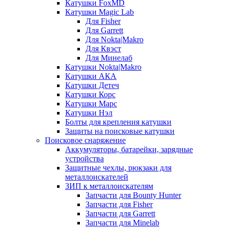
Катушки FoxMD
Катушки Magic Lab
Для Fisher
Для Garrett
Для Nokta|Makro
Для Квэст
Для Минелаб
Катушки Nokta|Makro
Катушки АКА
Катушки Детеч
Катушки Корс
Катушки Марс
Катушки Нэл
Болты для крепления катушки
Защиты на поисковые катушки
Поисковое снаряжение
Аккумуляторы, батарейки, зарядные
устройства
Защитные чехлы, рюкзаки для
металлоискателей
ЗИП к металлоискателям
Запчасти для Bounty Hunter
Запчасти для Fisher
Запчасти для Garrett
Запчасти для Minelab