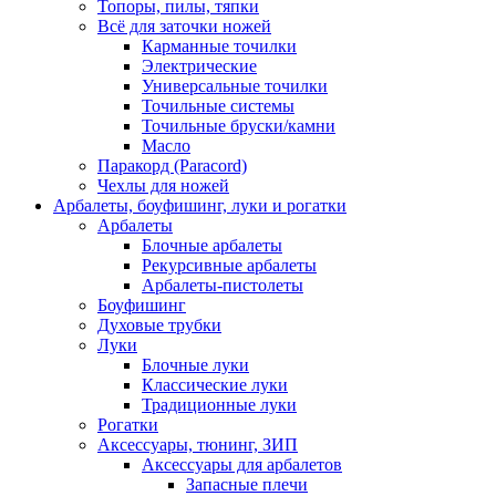
Топоры, пилы, тяпки
Всё для заточки ножей
Карманные точилки
Электрические
Универсальные точилки
Точильные системы
Точильные бруски/камни
Масло
Паракорд (Paracord)
Чехлы для ножей
Арбалеты, боуфишинг, луки и рогатки
Арбалеты
Блочные арбалеты
Рекурсивные арбалеты
Арбалеты-пистолеты
Боуфишинг
Духовые трубки
Луки
Блочные луки
Классические луки
Традиционные луки
Рогатки
Аксессуары, тюнинг, ЗИП
Аксессуары для арбалетов
Запасные плечи