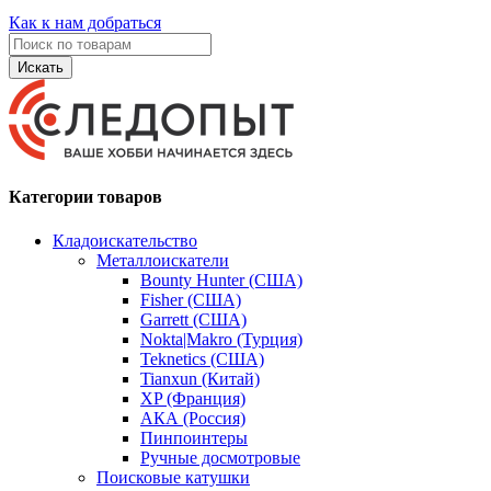
Как к нам добраться
Искать
Категории товаров
Кладоискательство
Металлоискатели
Bounty Hunter (США)
Fisher (США)
Garrett (США)
Nokta|Makro (Турция)
Teknetics (США)
Tianxun (Китай)
XP (Франция)
АКА (Россия)
Пинпоинтеры
Ручные досмотровые
Поисковые катушки