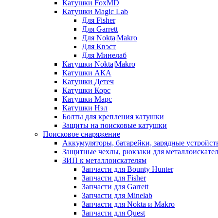
Катушки FoxMD
Катушки Magic Lab
Для Fisher
Для Garrett
Для Nokta|Makro
Для Квэст
Для Минелаб
Катушки Nokta|Makro
Катушки АКА
Катушки Детеч
Катушки Корс
Катушки Марс
Катушки Нэл
Болты для крепления катушки
Защиты на поисковые катушки
Поисковое снаряжение
Аккумуляторы, батарейки, зарядные устройст
Защитные чехлы, рюкзаки для металлоискате
ЗИП к металлоискателям
Запчасти для Bounty Hunter
Запчасти для Fisher
Запчасти для Garrett
Запчасти для Minelab
Запчасти для Nokta и Makro
Запчасти для Quest