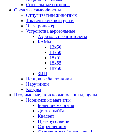
Сигнальные патроны
Средства самообороны
Отпугиватели животных
Тактические авторучки
Электрошокеры
Устройства аэрозольные
Аэрозольные пистолеты
БАМы
13х50
13х60
18х51
18х55
18х60
ЗИП
Перцовые баллончики
Наручники
Кобуры
Неодимовые, поисковые магниты, щупы
Неодимовые магниты
Большие магниты
Диск / шайба
Квадрат
Прямоугольник
С креплением
С отверстием / с зенковкой