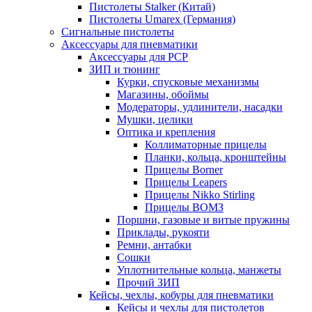
Пистолеты Stalker (Китай)
Пистолеты Umarex (Германия)
Сигнальные пистолеты
Аксессуары для пневматики
Аксессуары для PCP
ЗИП и тюнинг
Курки, спусковые механизмы
Магазины, обоймы
Модераторы, удлинители, насадки
Мушки, целики
Оптика и крепления
Коллиматорные прицелы
Планки, кольца, кронштейны
Прицелы Borner
Прицелы Leapers
Прицелы Nikko Stirling
Прицелы ВОМЗ
Поршни, газовые и витые пружины
Приклады, рукояти
Ремни, антабки
Сошки
Уплотнительные кольца, манжеты
Прочий ЗИП
Кейсы, чехлы, кобуры для пневматики
Кейсы и чехлы для пистолетов