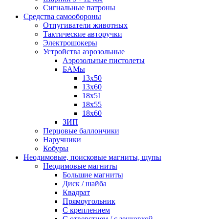
Сигнальные патроны
Средства самообороны
Отпугиватели животных
Тактические авторучки
Электрошокеры
Устройства аэрозольные
Аэрозольные пистолеты
БАМы
13х50
13х60
18х51
18х55
18х60
ЗИП
Перцовые баллончики
Наручники
Кобуры
Неодимовые, поисковые магниты, щупы
Неодимовые магниты
Большие магниты
Диск / шайба
Квадрат
Прямоугольник
С креплением
С отверстием / с зенковкой