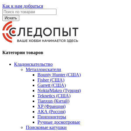
Как к нам добраться
Искать
Категории товаров
Кладоискательство
Металлоискатели
Bounty Hunter (США)
Fisher (США)
Garrett (США)
Nokta|Makro (Турция)
Teknetics (США)
Tianxun (Китай)
XP (Франция)
АКА (Россия)
Пинпоинтеры
Ручные досмотровые
Поисковые катушки