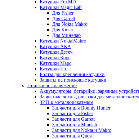
Катушки FoxMD
Катушки Magic Lab
Для Fisher
Для Garrett
Для Nokta|Makro
Для Квэст
Для Минелаб
Катушки Nokta|Makro
Катушки АКА
Катушки Детеч
Катушки Корс
Катушки Марс
Катушки Нэл
Болты для крепления катушки
Защиты на поисковые катушки
Поисковое снаряжение
Аккумуляторы, батарейки, зарядные устройст
Защитные чехлы, рюкзаки для металлоискате
ЗИП к металлоискателям
Запчасти для Bounty Hunter
Запчасти для Fisher
Запчасти для Garrett
Запчасти для Minelab
Запчасти для Nokta и Makro
Запчасти для Quest