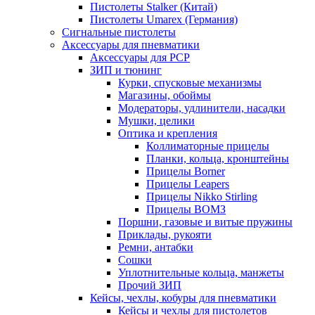
Пистолеты Stalker (Китай)
Пистолеты Umarex (Германия)
Сигнальные пистолеты
Аксессуары для пневматики
Аксессуары для PCP
ЗИП и тюнинг
Курки, спусковые механизмы
Магазины, обоймы
Модераторы, удлинители, насадки
Мушки, целики
Оптика и крепления
Коллиматорные прицелы
Планки, кольца, кронштейны
Прицелы Borner
Прицелы Leapers
Прицелы Nikko Stirling
Прицелы ВОМЗ
Поршни, газовые и витые пружины
Приклады, рукояти
Ремни, антабки
Сошки
Уплотнительные кольца, манжеты
Прочий ЗИП
Кейсы, чехлы, кобуры для пневматики
Кейсы и чехлы для пистолетов