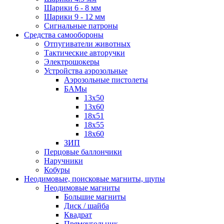
Шарики 6 - 8 мм
Шарики 9 - 12 мм
Сигнальные патроны
Средства самообороны
Отпугиватели животных
Тактические авторучки
Электрошокеры
Устройства аэрозольные
Аэрозольные пистолеты
БАМы
13х50
13х60
18х51
18х55
18х60
ЗИП
Перцовые баллончики
Наручники
Кобуры
Неодимовые, поисковые магниты, щупы
Неодимовые магниты
Большие магниты
Диск / шайба
Квадрат
Прямоугольник