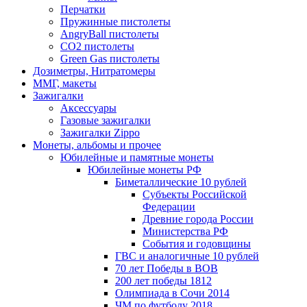
Перчатки
Пружинные пистолеты
AngryBall пистолеты
CO2 пистолеты
Green Gas пистолеты
Дозиметры, Нитратомеры
ММГ, макеты
Зажигалки
Аксессуары
Газовые зажигалки
Зажигалки Zippo
Монеты, альбомы и прочее
Юбилейные и памятные монеты
Юбилейные монеты РФ
Биметаллические 10 рублей
Субъекты Российской
Федерации
Древние города России
Министерства РФ
События и годовщины
ГВС и аналогичные 10 рублей
70 лет Победы в ВОВ
200 лет победы 1812
Олимпиада в Сочи 2014
ЧМ по футболу 2018