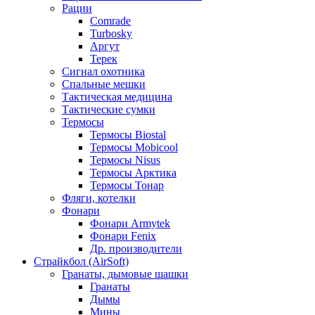
Рации
Comrade
Turbosky
Аргут
Терек
Сигнал охотника
Спальные мешки
Тактическая медицина
Тактические сумки
Термосы
Термосы Biostal
Термосы Mobicool
Термосы Nisus
Термосы Арктика
Термосы Тонар
Фляги, котелки
Фонари
Фонари Armytek
Фонари Fenix
Др. производители
Страйкбол (AirSoft)
Гранаты, дымовые шашки
Гранаты
Дымы
Мины