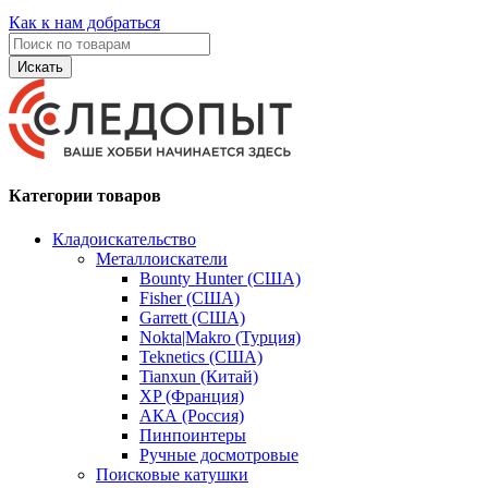
Как к нам добраться
Искать
Категории товаров
Кладоискательство
Металлоискатели
Bounty Hunter (США)
Fisher (США)
Garrett (США)
Nokta|Makro (Турция)
Teknetics (США)
Tianxun (Китай)
XP (Франция)
АКА (Россия)
Пинпоинтеры
Ручные досмотровые
Поисковые катушки