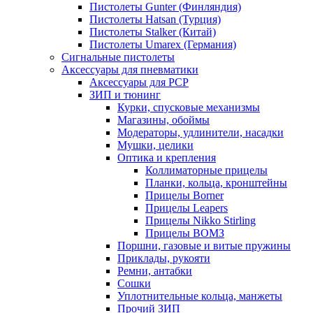
Пистолеты Gunter (Финляндия)
Пистолеты Hatsan (Турция)
Пистолеты Stalker (Китай)
Пистолеты Umarex (Германия)
Сигнальные пистолеты
Аксессуары для пневматики
Аксессуары для PCP
ЗИП и тюнинг
Курки, спусковые механизмы
Магазины, обоймы
Модераторы, удлинители, насадки
Мушки, целики
Оптика и крепления
Коллиматорные прицелы
Планки, кольца, кронштейны
Прицелы Borner
Прицелы Leapers
Прицелы Nikko Stirling
Прицелы ВОМЗ
Поршни, газовые и витые пружины
Приклады, рукояти
Ремни, антабки
Сошки
Уплотнительные кольца, манжеты
Прочий ЗИП