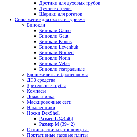
Дротики для духовых трубок
Лучные стрелы
Шарики для рогаток
Снаряжение для охоты и туризма
Бинокли
Бинокли Gamo
Бинокли Gaut
Бинокли Konus
Бинокли Levenhuk
Бинокли Norbert
Бинокли Norin
Бинокли Veber
Бинокли театральные
Бронежилеты и бронешлемы
ДЭЗ средства
Зрительные трубы
Компасы
Ложка-вилка
Маскировочные сети
Наколенники
Носки DexShell
Размер L (43-46)
Размер M (39-42)
Огниво, спички, топливо, газ
Портативные газовые плиты