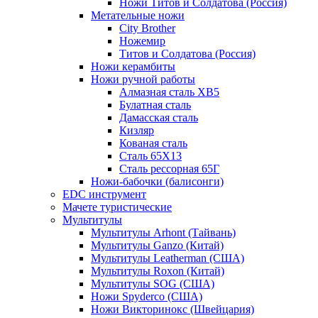
Ножи Титов и Солдатова (Россия)
Метательные ножи
City Brother
Ножемир
Титов и Солдатова (Россия)
Ножи керамбиты
Ножи ручной работы
Алмазная сталь ХВ5
Булатная сталь
Дамасская сталь
Кизляр
Кованая сталь
Сталь 65Х13
Сталь рессорная 65Г
Ножи-бабочки (балисонги)
EDC инструмент
Мачете туристические
Мультитулы
Мультитулы Arhont (Тайвань)
Мультитулы Ganzo (Китай)
Мультитулы Leatherman (США)
Мультитулы Roxon (Китай)
Мультитулы SOG (США)
Ножи Spyderco (США)
Ножи Викторинокс (Швейцария)