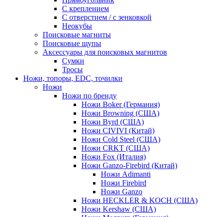
С креплением
С отверстием / с зенковкой
Неокубы
Поисковые магниты
Поисковые щупы
Аксессуары для поисковых магнитов
Сумки
Тросы
Ножи, топоры, EDC, точилки
Ножи
Ножи по бренду
Ножи Boker (Германия)
Ножи Browning (США)
Ножи Byrd (США)
Ножи CIVIVI (Китай)
Ножи Cold Steel (США)
Ножи CRKT (США)
Ножи Fox (Италия)
Ножи Ganzo-Firebird (Китай)
Ножи Adimanti
Ножи Firebird
Ножи Ganzo
Ножи HECKLER & KOCH (США)
Ножи Kershaw (США)