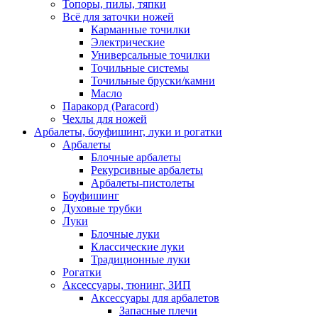
Топоры, пилы, тяпки
Всё для заточки ножей
Карманные точилки
Электрические
Универсальные точилки
Точильные системы
Точильные бруски/камни
Масло
Паракорд (Paracord)
Чехлы для ножей
Арбалеты, боуфишинг, луки и рогатки
Арбалеты
Блочные арбалеты
Рекурсивные арбалеты
Арбалеты-пистолеты
Боуфишинг
Духовые трубки
Луки
Блочные луки
Классические луки
Традиционные луки
Рогатки
Аксессуары, тюнинг, ЗИП
Аксессуары для арбалетов
Запасные плечи