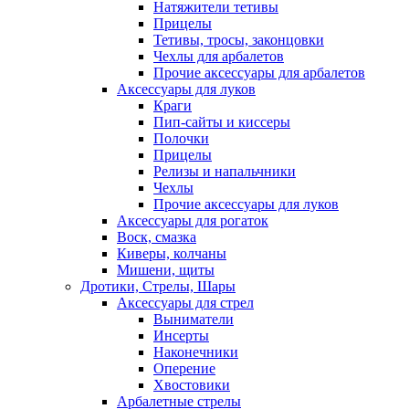
Натяжители тетивы
Прицелы
Тетивы, тросы, законцовки
Чехлы для арбалетов
Прочие аксессуары для арбалетов
Аксессуары для луков
Краги
Пип-сайты и киссеры
Полочки
Прицелы
Релизы и напальчники
Чехлы
Прочие аксессуары для луков
Аксессуары для рогаток
Воск, смазка
Киверы, колчаны
Мишени, щиты
Дротики, Стрелы, Шары
Аксессуары для стрел
Выниматели
Инсерты
Наконечники
Оперение
Хвостовики
Арбалетные стрелы