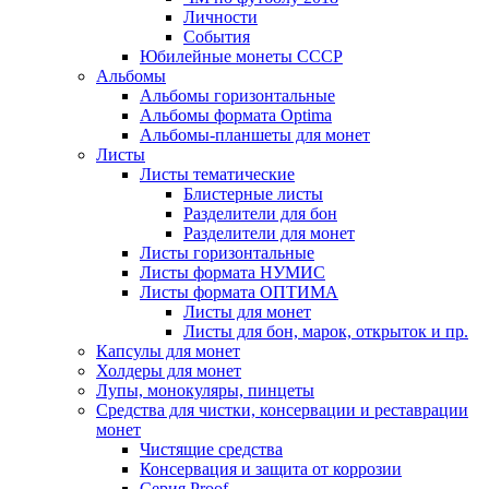
Личности
События
Юбилейные монеты СССР
Альбомы
Альбомы горизонтальные
Альбомы формата Optima
Альбомы-планшеты для монет
Листы
Листы тематические
Блистерные листы
Разделители для бон
Разделители для монет
Листы горизонтальные
Листы формата НУМИС
Листы формата ОПТИМА
Листы для монет
Листы для бон, марок, открыток и пр.
Капсулы для монет
Холдеры для монет
Лупы, монокуляры, пинцеты
Средства для чистки, консервации и реставрации
монет
Чистящие средства
Консервация и защита от коррозии
Серия Proof