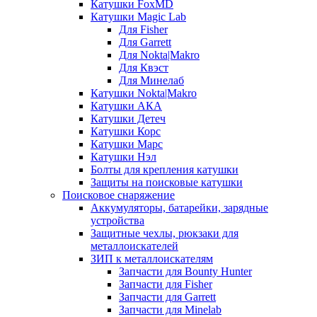
Катушки FoxMD
Катушки Magic Lab
Для Fisher
Для Garrett
Для Nokta|Makro
Для Квэст
Для Минелаб
Катушки Nokta|Makro
Катушки АКА
Катушки Детеч
Катушки Корс
Катушки Марс
Катушки Нэл
Болты для крепления катушки
Защиты на поисковые катушки
Поисковое снаряжение
Аккумуляторы, батарейки, зарядные
устройства
Защитные чехлы, рюкзаки для
металлоискателей
ЗИП к металлоискателям
Запчасти для Bounty Hunter
Запчасти для Fisher
Запчасти для Garrett
Запчасти для Minelab