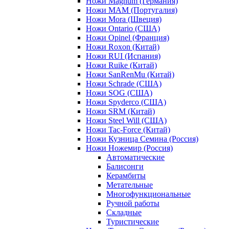
Ножи Magnum (Германия)
Ножи MAM (Португалия)
Ножи Mora (Швеция)
Ножи Ontario (США)
Ножи Opinel (Франция)
Ножи Roxon (Китай)
Ножи RUI (Испания)
Ножи Ruike (Китай)
Ножи SanRenMu (Китай)
Ножи Schrade (США)
Ножи SOG (США)
Ножи Spyderco (США)
Ножи SRM (Китай)
Ножи Steel Will (США)
Ножи Tac-Force (Китай)
Ножи Кузница Семина (Россия)
Ножи Ножемир (Россия)
Автоматические
Балисонги
Керамбиты
Метательные
Многофункциональные
Ручной работы
Складные
Туристические