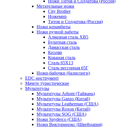
Ножи Титов и Солдатова (Россия)
Метательные ножи
City Brother
Ножемир
Титов и Солдатова (Россия)
Ножи керамбиты
Ножи ручной работы
Алмазная сталь ХВ5
Булатная сталь
Дамасская сталь
Кизляр
Кованая сталь
Сталь 65Х13
Сталь рессорная 65Г
Ножи-бабочки (балисонги)
EDC инструмент
Мачете туристические
Мультитулы
Мультитулы Arhont (Тайвань)
Мультитулы Ganzo (Китай)
Мультитулы Leatherman (США)
Мультитулы Roxon (Китай)
Мультитулы SOG (США)
Ножи Spyderco (США)
Ножи Викторинокс (Швейцария)