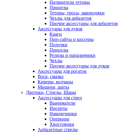
Натяжители тетивы
Прицелы
Тетивы, тросы, законцовки
Чехлы для арбалетов
Прочие аксессуары для арбалетов
Аксессуары для луков
Краги
Пип-сайты и киссеры
Полочки
Прицелы
Релизы и напальчники
Чехлы
Прочие аксессуары для луков
Аксессуары для рогаток
Воск, смазка
Киверы, колчаны
Мишени, щиты
Дротики, Стрелы, Шары
Аксессуары для стрел
Выниматели
Инсерты
Наконечники
Оперение
Хвостовики
Арбалетные стрелы