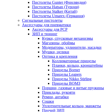
Пистолеты Gunter (Финляндия)
Пистолеты Hatsan (Турция)
Пистолеты Stalker (Китай)
Пистолеты Umarex (Германия)
Сигнальные пистолеты
Аксессуары для пневматики
Аксессуары для PCP
ЗИП и тюнинг
Курки, спусковые механизмы
Магазины, обоймы
Модераторы, удлинители, насадки
Мушки, целики
Оптика и крепления
Коллиматорные прицелы
Планки, кольца, кронштейны
Прицелы Borner
Прицелы Leapers
Прицелы Nikko Stirling
Прицелы ВОМЗ
Поршни, газовые и витые пружины
Приклады, рукояти
Ремни, антабки
Сошки
Уплотнительные кольца, манжеты
Прочий ЗИП