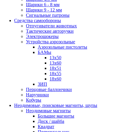
Шарики 6 - 8 мм
Шарики 9 - 12 мм
Сигнальные патроны
Средства самообороны
Отпугиватели животных
Тактические авторучки
Электрошокеры
Устройства аэрозольные
Аэрозольные пистолеты
БАМы
13х50
13х60
18х51
18х55
18х60
ЗИП
Перцовые баллончики
Наручники
Кобуры
Неодимовые, поисковые магниты, щупы
Неодимовые магниты
Большие магниты
Диск / шайба
Квадрат
Прямоугольник