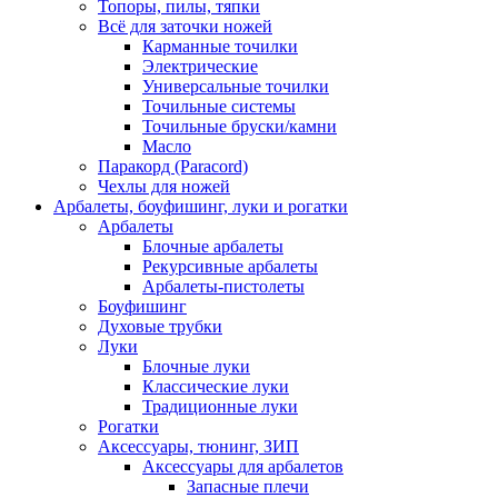
Топоры, пилы, тяпки
Всё для заточки ножей
Карманные точилки
Электрические
Универсальные точилки
Точильные системы
Точильные бруски/камни
Масло
Паракорд (Paracord)
Чехлы для ножей
Арбалеты, боуфишинг, луки и рогатки
Арбалеты
Блочные арбалеты
Рекурсивные арбалеты
Арбалеты-пистолеты
Боуфишинг
Духовые трубки
Луки
Блочные луки
Классические луки
Традиционные луки
Рогатки
Аксессуары, тюнинг, ЗИП
Аксессуары для арбалетов
Запасные плечи