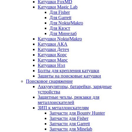
Катушки FoxMD
Катушки Magic Lab
Для Fisher
Для Garrett
Для Nokta|Makro
Для Квэст
Для Минелаб
Катушки Nokta|Makro
Катушки АКА
Катушки Детеч
Катушки Корс
Катушки Марс
Катушки Нэл
Болты для крепления катушки
Защиты на поисковые катушки
Поисковое снаряжение
Аккумуляторы, батарейки, зарядные
устройства
Защитные чехлы, рюкзаки для
металлоискателей
ЗИП к металлоискателям
Запчасти для Bounty Hunter
Запчасти для Fisher
Запчасти для Garrett
Запчасти для Minelab