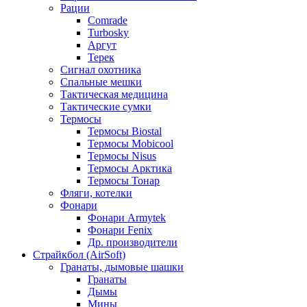
Рации
Comrade
Turbosky
Аргут
Терек
Сигнал охотника
Спальные мешки
Тактическая медицина
Тактические сумки
Термосы
Термосы Biostal
Термосы Mobicool
Термосы Nisus
Термосы Арктика
Термосы Тонар
Фляги, котелки
Фонари
Фонари Armytek
Фонари Fenix
Др. производители
Страйкбол (AirSoft)
Гранаты, дымовые шашки
Гранаты
Дымы
Мины