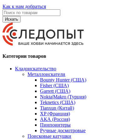
Как к нам добраться
Искать
Категории товаров
Кладоискательство
Металлоискатели
Bounty Hunter (США)
Fisher (США)
Garrett (США)
Nokta|Makro (Турция)
Teknetics (США)
Tianxun (Китай)
XP (Франция)
АКА (Россия)
Пинпоинтеры
Ручные досмотровые
Поисковые катушки