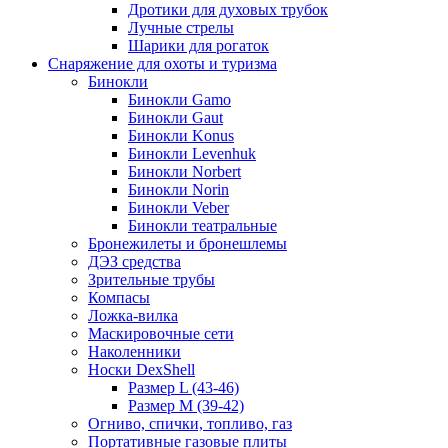
Дротики для духовых трубок
Лучные стрелы
Шарики для рогаток
Снаряжение для охоты и туризма
Бинокли
Бинокли Gamo
Бинокли Gaut
Бинокли Konus
Бинокли Levenhuk
Бинокли Norbert
Бинокли Norin
Бинокли Veber
Бинокли театральные
Бронежилеты и бронешлемы
ДЭЗ средства
Зрительные трубы
Компасы
Ложка-вилка
Маскировочные сети
Наколенники
Носки DexShell
Размер L (43-46)
Размер M (39-42)
Огниво, спички, топливо, газ
Портативные газовые плиты