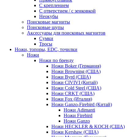
С креплением
С отверстием / с зенковкой
Неокубы
Поисковые магниты
Поисковые щупы
Аксессуары для поисковых магнитов
Сумки
Тросы
Ножи, топоры, EDC, точилки
Ножи
Ножи по бренду
Ножи Boker (Германия)
Ножи Browning (США)
Ножи Byrd (США)
Ножи CIVIVI (Китай)
Ножи Cold Steel (США)
Ножи CRKT (США)
Ножи Fox (Италия)
Ножи Ganzo-Firebird (Китай)
Ножи Adimanti
Ножи Firebird
Ножи Ganzo
Ножи HECKLER & KOCH (США)
Ножи Kershaw (США)