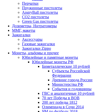
Перчатки
Пружинные пистолеты
AngryBall пистолеты
CO2 пистолеты
Green Gas пистолеты
Дозиметры, Нитратомеры
ММГ, макеты
Зажигалки
Аксессуары
Газовые зажигалки
Зажигалки Zippo
Монеты, альбомы и прочее
Юбилейные и памятные монеты
Юбилейные монеты РФ
Биметаллические 10 рублей
Субъекты Российской
Федерации
Древние города России
Министерства РФ
События и годовщины
ГВС и аналогичные 10 рублей
70 лет Победы в ВОВ
200 лет победы 1812
Олимпиада в Сочи 2014
ЧМ по футболу 2018