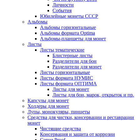
Личности
События
Юбилейные монеты СССР
Альбомы
Альбомы горизонтальные
Альбомы формата Optima
Альбомы-планшеты для монет
Листы
Листы тематические
Блистерные листы
Разделители для бон
Разделители для монет
Листы горизонтальные
Листы формата НУМИС
Листы формата ОПТИМА
Листы для монет
Листы для бон, марок, открыток и пр.
Капсулы для монет
Холдеры для монет
Лупы, монокуляры, пинцеты
Средства для чистки, консервации и реставрации
монет
Чистящие средства
Консервация и защита от коррозии
Серия Proof