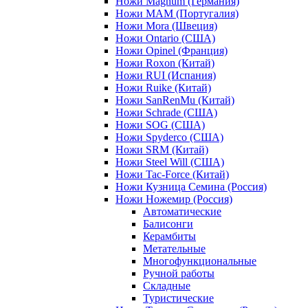
Ножи Magnum (Германия)
Ножи MAM (Португалия)
Ножи Mora (Швеция)
Ножи Ontario (США)
Ножи Opinel (Франция)
Ножи Roxon (Китай)
Ножи RUI (Испания)
Ножи Ruike (Китай)
Ножи SanRenMu (Китай)
Ножи Schrade (США)
Ножи SOG (США)
Ножи Spyderco (США)
Ножи SRM (Китай)
Ножи Steel Will (США)
Ножи Tac-Force (Китай)
Ножи Кузница Семина (Россия)
Ножи Ножемир (Россия)
Автоматические
Балисонги
Керамбиты
Метательные
Многофункциональные
Ручной работы
Складные
Туристические