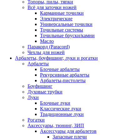
Топоры, пилы, тяпки
Всё для заточки ножей
Карманные точилки
Электрические
Универсальные точилки
Точильные системы
Точильные бруски/камни
Масло
Паракорд (Paracord)
Чехлы для ножей
Арбалеты, боуфишинг, луки и рогатки
Арбалеты
Блочные арбалеты
Рекурсивные арбалеты
Арбалеты-пистолеты
Боуфишинг
Духовые трубки
Луки
Блочные луки
Классические луки
Традиционные луки
Рогатки
Аксессуары, тюнинг, ЗИП
Аксессуары для арбалетов
Запасные плечи