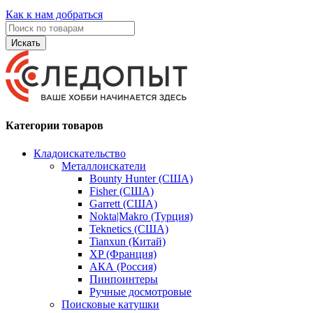
Как к нам добраться
Искать
Категории товаров
Кладоискательство
Металлоискатели
Bounty Hunter (США)
Fisher (США)
Garrett (США)
Nokta|Makro (Турция)
Teknetics (США)
Tianxun (Китай)
XP (Франция)
АКА (Россия)
Пинпоинтеры
Ручные досмотровые
Поисковые катушки