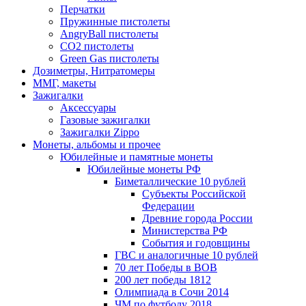
Перчатки
Пружинные пистолеты
AngryBall пистолеты
CO2 пистолеты
Green Gas пистолеты
Дозиметры, Нитратомеры
ММГ, макеты
Зажигалки
Аксессуары
Газовые зажигалки
Зажигалки Zippo
Монеты, альбомы и прочее
Юбилейные и памятные монеты
Юбилейные монеты РФ
Биметаллические 10 рублей
Субъекты Российской
Федерации
Древние города России
Министерства РФ
События и годовщины
ГВС и аналогичные 10 рублей
70 лет Победы в ВОВ
200 лет победы 1812
Олимпиада в Сочи 2014
ЧМ по футболу 2018