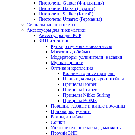
Пистолеты Gunter (Финляндия)
Пистолеты Hatsan (Турция)
Пистолеты Stalker (Китай)
Пистолеты Umarex (Германия)
Сигнальные пистолеты
Аксессуары для пневматики
Аксессуары для PCP
ЗИП и тюнинг
Курки, спусковые механизмы
Магазины, обоймы
Модераторы, удлинители, насадки
Мушки, целики
Оптика и крепления
Коллиматорные прицелы
Планки, кольца, кронштейны
Прицелы Borner
Прицелы Leapers
Прицелы Nikko Stirling
Прицелы ВОМЗ
Поршни, газовые и витые пружины
Приклады, рукояти
Ремни, антабки
Сошки
Уплотнительные кольца, манжеты
Прочий ЗИП