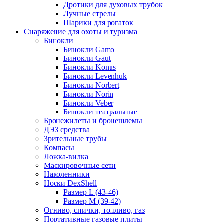
Дротики для духовых трубок
Лучные стрелы
Шарики для рогаток
Снаряжение для охоты и туризма
Бинокли
Бинокли Gamo
Бинокли Gaut
Бинокли Konus
Бинокли Levenhuk
Бинокли Norbert
Бинокли Norin
Бинокли Veber
Бинокли театральные
Бронежилеты и бронешлемы
ДЭЗ средства
Зрительные трубы
Компасы
Ложка-вилка
Маскировочные сети
Наколенники
Носки DexShell
Размер L (43-46)
Размер M (39-42)
Огниво, спички, топливо, газ
Портативные газовые плиты