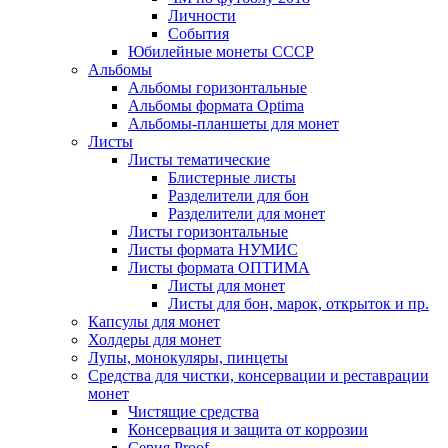
Личности
События
Юбилейные монеты СССР
Альбомы
Альбомы горизонтальные
Альбомы формата Optima
Альбомы-планшеты для монет
Листы
Листы тематические
Блистерные листы
Разделители для бон
Разделители для монет
Листы горизонтальные
Листы формата НУМИС
Листы формата ОПТИМА
Листы для монет
Листы для бон, марок, открыток и пр.
Капсулы для монет
Холдеры для монет
Лупы, монокуляры, пинцеты
Средства для чистки, консервации и реставрации
монет
Чистящие средства
Консервация и защита от коррозии
Серия Proof