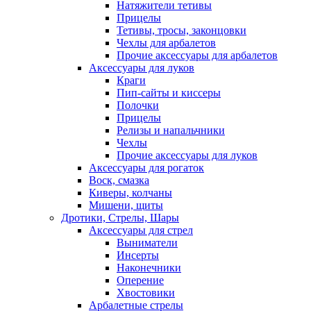
Натяжители тетивы
Прицелы
Тетивы, тросы, законцовки
Чехлы для арбалетов
Прочие аксессуары для арбалетов
Аксессуары для луков
Краги
Пип-сайты и киссеры
Полочки
Прицелы
Релизы и напальчники
Чехлы
Прочие аксессуары для луков
Аксессуары для рогаток
Воск, смазка
Киверы, колчаны
Мишени, щиты
Дротики, Стрелы, Шары
Аксессуары для стрел
Выниматели
Инсерты
Наконечники
Оперение
Хвостовики
Арбалетные стрелы