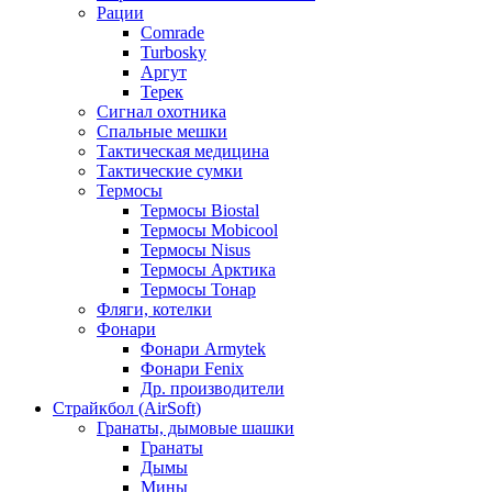
Рации
Comrade
Turbosky
Аргут
Терек
Сигнал охотника
Спальные мешки
Тактическая медицина
Тактические сумки
Термосы
Термосы Biostal
Термосы Mobicool
Термосы Nisus
Термосы Арктика
Термосы Тонар
Фляги, котелки
Фонари
Фонари Armytek
Фонари Fenix
Др. производители
Страйкбол (AirSoft)
Гранаты, дымовые шашки
Гранаты
Дымы
Мины