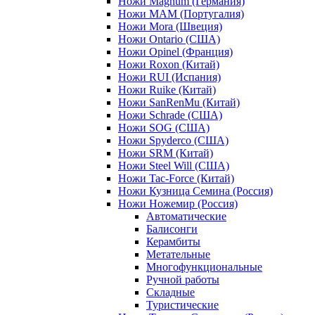
Ножи Magnum (Германия)
Ножи MAM (Португалия)
Ножи Mora (Швеция)
Ножи Ontario (США)
Ножи Opinel (Франция)
Ножи Roxon (Китай)
Ножи RUI (Испания)
Ножи Ruike (Китай)
Ножи SanRenMu (Китай)
Ножи Schrade (США)
Ножи SOG (США)
Ножи Spyderco (США)
Ножи SRM (Китай)
Ножи Steel Will (США)
Ножи Tac-Force (Китай)
Ножи Кузница Семина (Россия)
Ножи Ножемир (Россия)
Автоматические
Балисонги
Керамбиты
Метательные
Многофункциональные
Ручной работы
Складные
Туристические