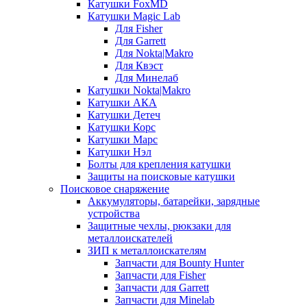
Катушки FoxMD
Катушки Magic Lab
Для Fisher
Для Garrett
Для Nokta|Makro
Для Квэст
Для Минелаб
Катушки Nokta|Makro
Катушки АКА
Катушки Детеч
Катушки Корс
Катушки Марс
Катушки Нэл
Болты для крепления катушки
Защиты на поисковые катушки
Поисковое снаряжение
Аккумуляторы, батарейки, зарядные
устройства
Защитные чехлы, рюкзаки для
металлоискателей
ЗИП к металлоискателям
Запчасти для Bounty Hunter
Запчасти для Fisher
Запчасти для Garrett
Запчасти для Minelab