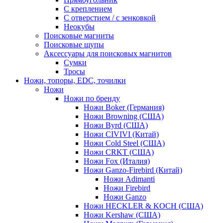
С креплением
С отверстием / с зенковкой
Неокубы
Поисковые магниты
Поисковые щупы
Аксессуары для поисковых магнитов
Сумки
Тросы
Ножи, топоры, EDC, точилки
Ножи
Ножи по бренду
Ножи Boker (Германия)
Ножи Browning (США)
Ножи Byrd (США)
Ножи CIVIVI (Китай)
Ножи Cold Steel (США)
Ножи CRKT (США)
Ножи Fox (Италия)
Ножи Ganzo-Firebird (Китай)
Ножи Adimanti
Ножи Firebird
Ножи Ganzo
Ножи HECKLER & KOCH (США)
Ножи Kershaw (США)