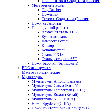
Ножи Титов и Солдатова (Россия)
Метательные ножи
City Brother
Ножемир
Титов и Солдатова (Россия)
Ножи керамбиты
Ножи ручной работы
Алмазная сталь ХВ5
Булатная сталь
Дамасская сталь
Кизляр
Кованая сталь
Сталь 65Х13
Сталь рессорная 65Г
Ножи-бабочки (балисонги)
EDC инструмент
Мачете туристические
Мультитулы
Мультитулы Arhont (Тайвань)
Мультитулы Ganzo (Китай)
Мультитулы Leatherman (США)
Мультитулы Roxon (Китай)
Мультитулы SOG (США)
Ножи Spyderco (США)
Ножи Викторинокс (Швейцария)