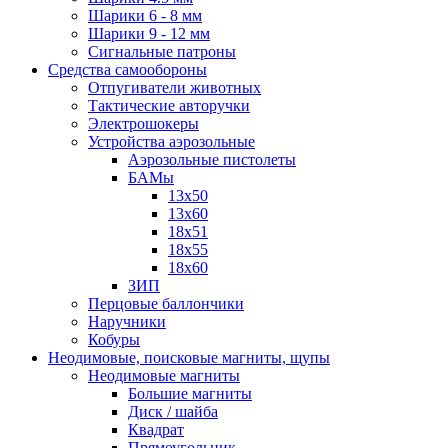
Шарики 6 - 8 мм
Шарики 9 - 12 мм
Сигнальные патроны
Средства самообороны
Отпугиватели животных
Тактические авторучки
Электрошокеры
Устройства аэрозольные
Аэрозольные пистолеты
БАМы
13х50
13х60
18х51
18х55
18х60
ЗИП
Перцовые баллончики
Наручники
Кобуры
Неодимовые, поисковые магниты, щупы
Неодимовые магниты
Большие магниты
Диск / шайба
Квадрат
Прямоугольник