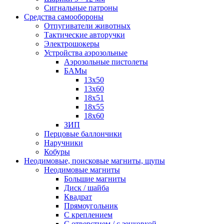
Сигнальные патроны
Средства самообороны
Отпугиватели животных
Тактические авторучки
Электрошокеры
Устройства аэрозольные
Аэрозольные пистолеты
БАМы
13х50
13х60
18х51
18х55
18х60
ЗИП
Перцовые баллончики
Наручники
Кобуры
Неодимовые, поисковые магниты, щупы
Неодимовые магниты
Большие магниты
Диск / шайба
Квадрат
Прямоугольник
С креплением
С отверстием / с зенковкой