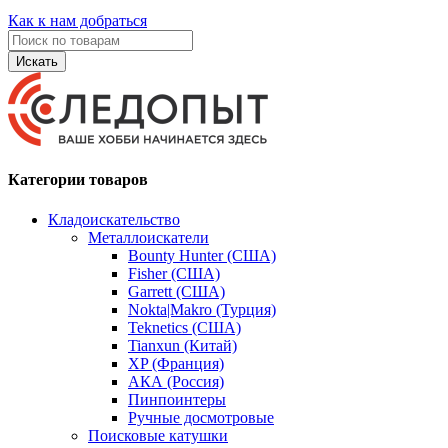
Как к нам добраться
Искать
Категории товаров
Кладоискательство
Металлоискатели
Bounty Hunter (США)
Fisher (США)
Garrett (США)
Nokta|Makro (Турция)
Teknetics (США)
Tianxun (Китай)
XP (Франция)
АКА (Россия)
Пинпоинтеры
Ручные досмотровые
Поисковые катушки