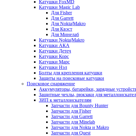
Катушки FoxMD
Катушки Magic Lab
Для Fisher
Для Garrett
Для Nokta|Makro
Для Квэст
Для Минелаб
Катушки Nokta|Makro
Катушки АКА
Катушки Детеч
Катушки Корс
Катушки Марс
Катушки Нэл
Болты для крепления катушки
Защиты на поисковые катушки
Поисковое снаряжение
Аккумуляторы, батарейки, зарядные устройст
Защитные чехлы, рюкзаки для металлоискате
ЗИП к металлоискателям
Запчасти для Bounty Hunter
Запчасти для Fisher
Запчасти для Garrett
Запчасти для Minelab
Запчасти для Nokta и Makro
Запчасти для Quest