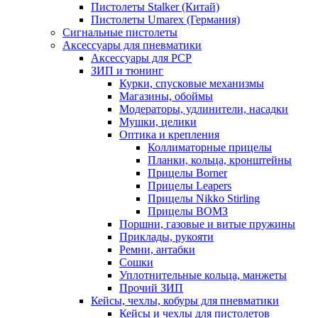
Пистолеты Stalker (Китай)
Пистолеты Umarex (Германия)
Сигнальные пистолеты
Аксессуары для пневматики
Аксессуары для PCP
ЗИП и тюнинг
Курки, спусковые механизмы
Магазины, обоймы
Модераторы, удлинители, насадки
Мушки, целики
Оптика и крепления
Коллиматорные прицелы
Планки, кольца, кронштейны
Прицелы Borner
Прицелы Leapers
Прицелы Nikko Stirling
Прицелы ВОМЗ
Поршни, газовые и витые пружины
Приклады, рукояти
Ремни, антабки
Сошки
Уплотнительные кольца, манжеты
Прочий ЗИП
Кейсы, чехлы, кобуры для пневматики
Кейсы и чехлы для пистолетов