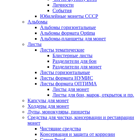
Личности
События
Юбилейные монеты СССР
Альбомы
Альбомы горизонтальные
Альбомы формата Optima
Альбомы-планшеты для монет
Листы
Листы тематические
Блистерные листы
Разделители для бон
Разделители для монет
Листы горизонтальные
Листы формата НУМИС
Листы формата ОПТИМА
Листы для монет
Листы для бон, марок, открыток и пр.
Капсулы для монет
Холдеры для монет
Лупы, монокуляры, пинцеты
Средства для чистки, консервации и реставрации
монет
Чистящие средства
Консервация и защита от коррозии
Серия Proof