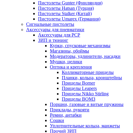
Пистолеты Gunter (Финляндия)
Пистолеты Hatsan (Турция)
Пистолеты Stalker (Китай)
Пистолеты Umarex (Германия)
Сигнальные пистолеты
Аксессуары для пневматики
Аксессуары для PCP
ЗИП и тюнинг
Курки, спусковые механизмы
Магазины, обоймы
Модераторы, удлинители, насадки
Мушки, целики
Оптика и крепления
Коллиматорные прицелы
Планки, кольца, кронштейны
Прицелы Borner
Прицелы Leapers
Прицелы Nikko Stirling
Прицелы ВОМЗ
Поршни, газовые и витые пружины
Приклады, рукояти
Ремни, антабки
Сошки
Уплотнительные кольца, манжеты
Прочий ЗИП