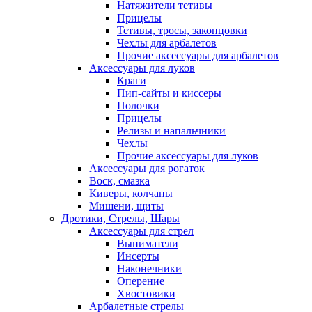
Натяжители тетивы
Прицелы
Тетивы, тросы, законцовки
Чехлы для арбалетов
Прочие аксессуары для арбалетов
Аксессуары для луков
Краги
Пип-сайты и киссеры
Полочки
Прицелы
Релизы и напальчники
Чехлы
Прочие аксессуары для луков
Аксессуары для рогаток
Воск, смазка
Киверы, колчаны
Мишени, щиты
Дротики, Стрелы, Шары
Аксессуары для стрел
Выниматели
Инсерты
Наконечники
Оперение
Хвостовики
Арбалетные стрелы