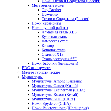
Ножи Титов и Солдатова (Россия)
Метательные ножи
City Brother
Ножемир
Титов и Солдатова (Россия)
Ножи керамбиты
Ножи ручной работы
Алмазная сталь ХВ5
Булатная сталь
Дамасская сталь
Кизляр
Кованая сталь
Сталь 65Х13
Сталь рессорная 65Г
Ножи-бабочки (балисонги)
EDC инструмент
Мачете туристические
Мультитулы
Мультитулы Arhont (Тайвань)
Мультитулы Ganzo (Китай)
Мультитулы Leatherman (США)
Мультитулы Roxon (Китай)
Мультитулы SOG (США)
Ножи Spyderco (США)
Ножи Викторинокс (Швейцария)