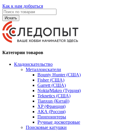
Как к нам добраться
Искать
Категории товаров
Кладоискательство
Металлоискатели
Bounty Hunter (США)
Fisher (США)
Garrett (США)
Nokta|Makro (Турция)
Teknetics (США)
Tianxun (Китай)
XP (Франция)
АКА (Россия)
Пинпоинтеры
Ручные досмотровые
Поисковые катушки