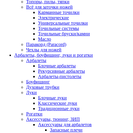
Топоры, пилы, тяпки
Всё для заточки ножей
Карманные точилки
Электрические
Универсальные точилки
Точильные системы
Точильные бруски/камни
Масло
Паракорд (Paracord)
Чехлы для ножей
Арбалеты, боуфишинг, луки и рогатки
Арбалеты
Блочные арбалеты
Рекурсивные арбалеты
Арбалеты-пистолеты
Боуфишинг
Духовые трубки
Луки
Блочные луки
Классические луки
Традиционные луки
Рогатки
Аксессуары, тюнинг, ЗИП
Аксессуары для арбалетов
Запасные плечи