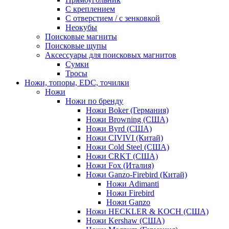
С креплением
С отверстием / с зенковкой
Неокубы
Поисковые магниты
Поисковые щупы
Аксессуары для поисковых магнитов
Сумки
Тросы
Ножи, топоры, EDC, точилки
Ножи
Ножи по бренду
Ножи Boker (Германия)
Ножи Browning (США)
Ножи Byrd (США)
Ножи CIVIVI (Китай)
Ножи Cold Steel (США)
Ножи CRKT (США)
Ножи Fox (Италия)
Ножи Ganzo-Firebird (Китай)
Ножи Adimanti
Ножи Firebird
Ножи Ganzo
Ножи HECKLER & KOCH (США)
Ножи Kershaw (США)