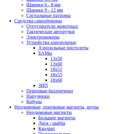
Шарики 6 - 8 мм
Шарики 9 - 12 мм
Сигнальные патроны
Средства самообороны
Отпугиватели животных
Тактические авторучки
Электрошокеры
Устройства аэрозольные
Аэрозольные пистолеты
БАМы
13х50
13х60
18х51
18х55
18х60
ЗИП
Перцовые баллончики
Наручники
Кобуры
Неодимовые, поисковые магниты, щупы
Неодимовые магниты
Большие магниты
Диск / шайба
Квадрат
Прямоугольник