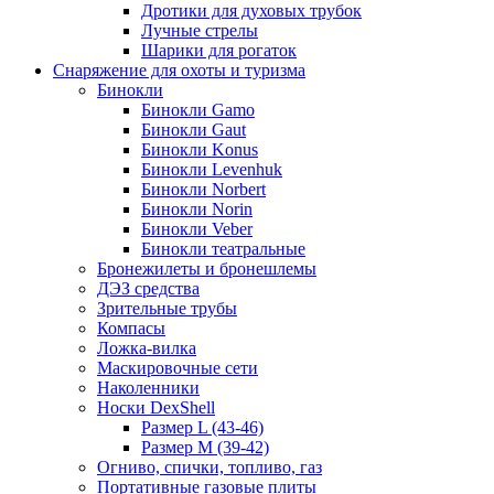
Дротики для духовых трубок
Лучные стрелы
Шарики для рогаток
Снаряжение для охоты и туризма
Бинокли
Бинокли Gamo
Бинокли Gaut
Бинокли Konus
Бинокли Levenhuk
Бинокли Norbert
Бинокли Norin
Бинокли Veber
Бинокли театральные
Бронежилеты и бронешлемы
ДЭЗ средства
Зрительные трубы
Компасы
Ложка-вилка
Маскировочные сети
Наколенники
Носки DexShell
Размер L (43-46)
Размер M (39-42)
Огниво, спички, топливо, газ
Портативные газовые плиты