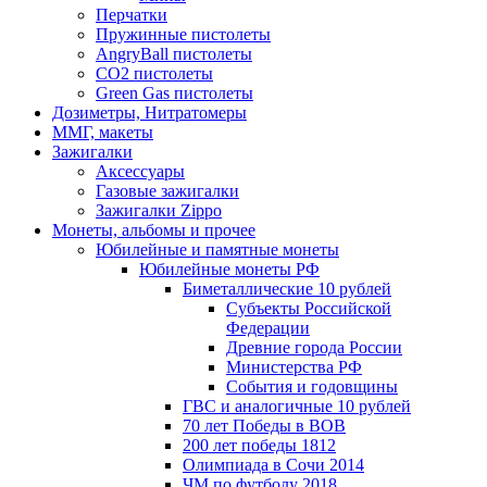
Перчатки
Пружинные пистолеты
AngryBall пистолеты
CO2 пистолеты
Green Gas пистолеты
Дозиметры, Нитратомеры
ММГ, макеты
Зажигалки
Аксессуары
Газовые зажигалки
Зажигалки Zippo
Монеты, альбомы и прочее
Юбилейные и памятные монеты
Юбилейные монеты РФ
Биметаллические 10 рублей
Субъекты Российской
Федерации
Древние города России
Министерства РФ
События и годовщины
ГВС и аналогичные 10 рублей
70 лет Победы в ВОВ
200 лет победы 1812
Олимпиада в Сочи 2014
ЧМ по футболу 2018