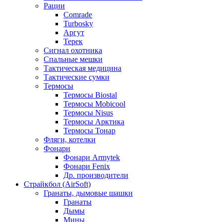
Рации
Comrade
Turbosky
Аргут
Терек
Сигнал охотника
Спальные мешки
Тактическая медицина
Тактические сумки
Термосы
Термосы Biostal
Термосы Mobicool
Термосы Nisus
Термосы Арктика
Термосы Тонар
Фляги, котелки
Фонари
Фонари Armytek
Фонари Fenix
Др. производители
Страйкбол (AirSoft)
Гранаты, дымовые шашки
Гранаты
Дымы
Мины