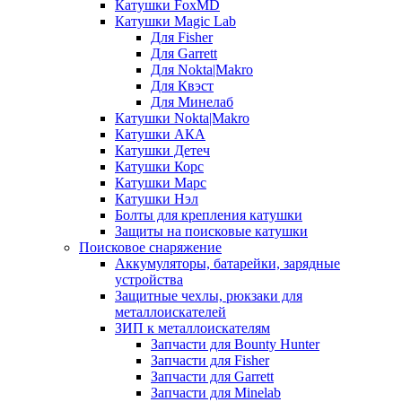
Катушки FoxMD
Катушки Magic Lab
Для Fisher
Для Garrett
Для Nokta|Makro
Для Квэст
Для Минелаб
Катушки Nokta|Makro
Катушки АКА
Катушки Детеч
Катушки Корс
Катушки Марс
Катушки Нэл
Болты для крепления катушки
Защиты на поисковые катушки
Поисковое снаряжение
Аккумуляторы, батарейки, зарядные
устройства
Защитные чехлы, рюкзаки для
металлоискателей
ЗИП к металлоискателям
Запчасти для Bounty Hunter
Запчасти для Fisher
Запчасти для Garrett
Запчасти для Minelab