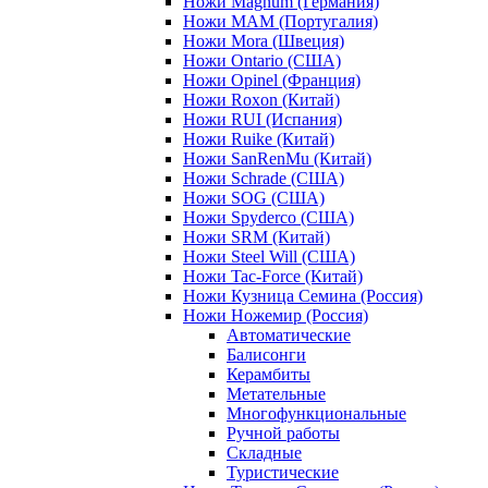
Ножи Magnum (Германия)
Ножи MAM (Португалия)
Ножи Mora (Швеция)
Ножи Ontario (США)
Ножи Opinel (Франция)
Ножи Roxon (Китай)
Ножи RUI (Испания)
Ножи Ruike (Китай)
Ножи SanRenMu (Китай)
Ножи Schrade (США)
Ножи SOG (США)
Ножи Spyderco (США)
Ножи SRM (Китай)
Ножи Steel Will (США)
Ножи Tac-Force (Китай)
Ножи Кузница Семина (Россия)
Ножи Ножемир (Россия)
Автоматические
Балисонги
Керамбиты
Метательные
Многофункциональные
Ручной работы
Складные
Туристические