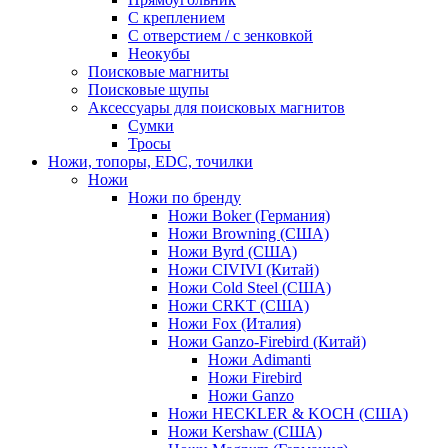
С креплением
С отверстием / с зенковкой
Неокубы
Поисковые магниты
Поисковые щупы
Аксессуары для поисковых магнитов
Сумки
Тросы
Ножи, топоры, EDC, точилки
Ножи
Ножи по бренду
Ножи Boker (Германия)
Ножи Browning (США)
Ножи Byrd (США)
Ножи CIVIVI (Китай)
Ножи Cold Steel (США)
Ножи CRKT (США)
Ножи Fox (Италия)
Ножи Ganzo-Firebird (Китай)
Ножи Adimanti
Ножи Firebird
Ножи Ganzo
Ножи HECKLER & KOCH (США)
Ножи Kershaw (США)