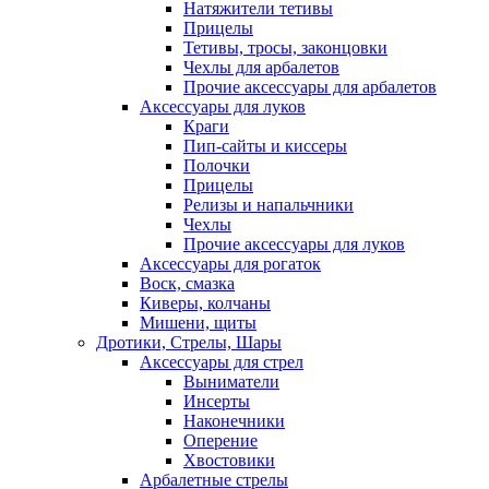
Натяжители тетивы
Прицелы
Тетивы, тросы, законцовки
Чехлы для арбалетов
Прочие аксессуары для арбалетов
Аксессуары для луков
Краги
Пип-сайты и киссеры
Полочки
Прицелы
Релизы и напальчники
Чехлы
Прочие аксессуары для луков
Аксессуары для рогаток
Воск, смазка
Киверы, колчаны
Мишени, щиты
Дротики, Стрелы, Шары
Аксессуары для стрел
Выниматели
Инсерты
Наконечники
Оперение
Хвостовики
Арбалетные стрелы