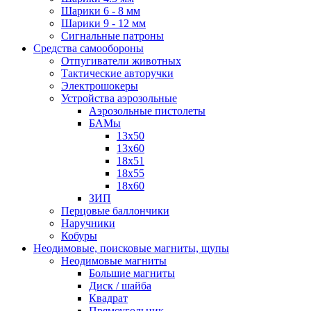
Шарики 6 - 8 мм
Шарики 9 - 12 мм
Сигнальные патроны
Средства самообороны
Отпугиватели животных
Тактические авторучки
Электрошокеры
Устройства аэрозольные
Аэрозольные пистолеты
БАМы
13х50
13х60
18х51
18х55
18х60
ЗИП
Перцовые баллончики
Наручники
Кобуры
Неодимовые, поисковые магниты, щупы
Неодимовые магниты
Большие магниты
Диск / шайба
Квадрат
Прямоугольник