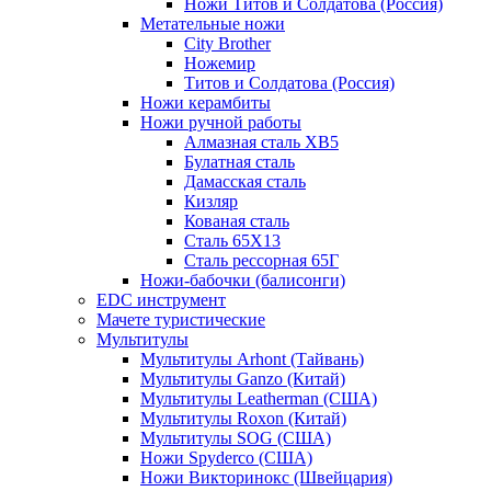
Ножи Титов и Солдатова (Россия)
Метательные ножи
City Brother
Ножемир
Титов и Солдатова (Россия)
Ножи керамбиты
Ножи ручной работы
Алмазная сталь ХВ5
Булатная сталь
Дамасская сталь
Кизляр
Кованая сталь
Сталь 65Х13
Сталь рессорная 65Г
Ножи-бабочки (балисонги)
EDC инструмент
Мачете туристические
Мультитулы
Мультитулы Arhont (Тайвань)
Мультитулы Ganzo (Китай)
Мультитулы Leatherman (США)
Мультитулы Roxon (Китай)
Мультитулы SOG (США)
Ножи Spyderco (США)
Ножи Викторинокс (Швейцария)