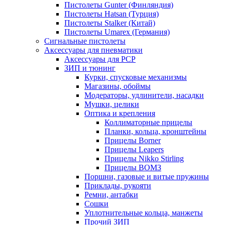
Пистолеты Gunter (Финляндия)
Пистолеты Hatsan (Турция)
Пистолеты Stalker (Китай)
Пистолеты Umarex (Германия)
Сигнальные пистолеты
Аксессуары для пневматики
Аксессуары для PCP
ЗИП и тюнинг
Курки, спусковые механизмы
Магазины, обоймы
Модераторы, удлинители, насадки
Мушки, целики
Оптика и крепления
Коллиматорные прицелы
Планки, кольца, кронштейны
Прицелы Borner
Прицелы Leapers
Прицелы Nikko Stirling
Прицелы ВОМЗ
Поршни, газовые и витые пружины
Приклады, рукояти
Ремни, антабки
Сошки
Уплотнительные кольца, манжеты
Прочий ЗИП