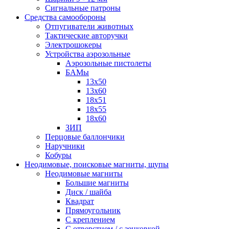
Сигнальные патроны
Средства самообороны
Отпугиватели животных
Тактические авторучки
Электрошокеры
Устройства аэрозольные
Аэрозольные пистолеты
БАМы
13х50
13х60
18х51
18х55
18х60
ЗИП
Перцовые баллончики
Наручники
Кобуры
Неодимовые, поисковые магниты, щупы
Неодимовые магниты
Большие магниты
Диск / шайба
Квадрат
Прямоугольник
С креплением
С отверстием / с зенковкой