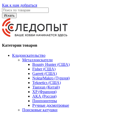
Как к нам добраться
Искать
Категории товаров
Кладоискательство
Металлоискатели
Bounty Hunter (США)
Fisher (США)
Garrett (США)
Nokta|Makro (Турция)
Teknetics (США)
Tianxun (Китай)
XP (Франция)
АКА (Россия)
Пинпоинтеры
Ручные досмотровые
Поисковые катушки