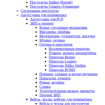
Пистолеты Stalker (Китай)
Пистолеты Umarex (Германия)
Сигнальные пистолеты
Аксессуары для пневматики
Аксессуары для PCP
ЗИП и тюнинг
Курки, спусковые механизмы
Магазины, обоймы
Модераторы, удлинители, насадки
Мушки, целики
Оптика и крепления
Коллиматорные прицелы
Планки, кольца, кронштейны
Прицелы Borner
Прицелы Leapers
Прицелы Nikko Stirling
Прицелы ВОМЗ
Поршни, газовые и витые пружины
Приклады, рукояти
Ремни, антабки
Сошки
Уплотнительные кольца, манжеты
Прочий ЗИП
Кейсы, чехлы, кобуры для пневматики
Кейсы и чехлы для пистолетов