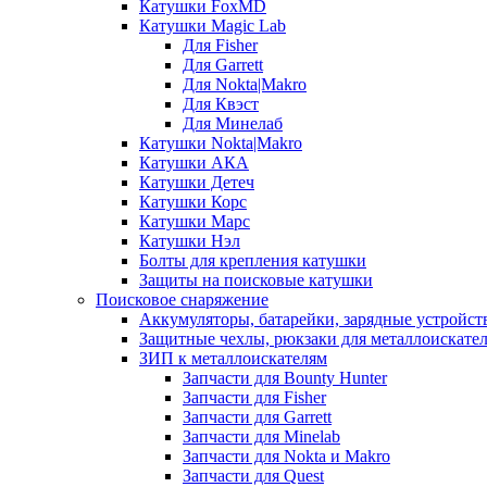
Катушки FoxMD
Катушки Magic Lab
Для Fisher
Для Garrett
Для Nokta|Makro
Для Квэст
Для Минелаб
Катушки Nokta|Makro
Катушки АКА
Катушки Детеч
Катушки Корс
Катушки Марс
Катушки Нэл
Болты для крепления катушки
Защиты на поисковые катушки
Поисковое снаряжение
Аккумуляторы, батарейки, зарядные устройст
Защитные чехлы, рюкзаки для металлоискате
ЗИП к металлоискателям
Запчасти для Bounty Hunter
Запчасти для Fisher
Запчасти для Garrett
Запчасти для Minelab
Запчасти для Nokta и Makro
Запчасти для Quest