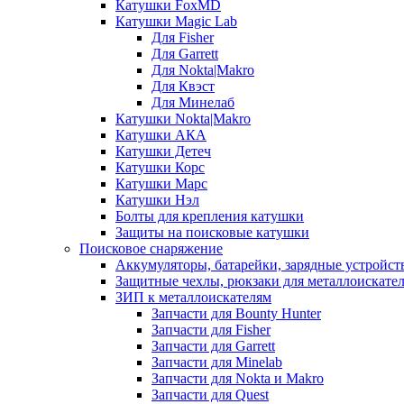
Катушки FoxMD
Катушки Magic Lab
Для Fisher
Для Garrett
Для Nokta|Makro
Для Квэст
Для Минелаб
Катушки Nokta|Makro
Катушки АКА
Катушки Детеч
Катушки Корс
Катушки Марс
Катушки Нэл
Болты для крепления катушки
Защиты на поисковые катушки
Поисковое снаряжение
Аккумуляторы, батарейки, зарядные устройст
Защитные чехлы, рюкзаки для металлоискате
ЗИП к металлоискателям
Запчасти для Bounty Hunter
Запчасти для Fisher
Запчасти для Garrett
Запчасти для Minelab
Запчасти для Nokta и Makro
Запчасти для Quest