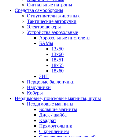
Сигнальные патроны
Средства самообороны
Отпугиватели животных
Тактические авторучки
Электрошокеры
Устройства аэрозольные
Аэрозольные пистолеты
БАМы
13х50
13х60
18х51
18х55
18х60
ЗИП
Перцовые баллончики
Наручники
Кобуры
Неодимовые, поисковые магниты, щупы
Неодимовые магниты
Большие магниты
Диск / шайба
Квадрат
Прямоугольник
С креплением
С отверстием / с зенковкой