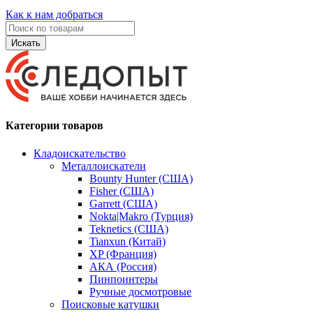
Как к нам добраться
Искать
Категории товаров
Кладоискательство
Металлоискатели
Bounty Hunter (США)
Fisher (США)
Garrett (США)
Nokta|Makro (Турция)
Teknetics (США)
Tianxun (Китай)
XP (Франция)
АКА (Россия)
Пинпоинтеры
Ручные досмотровые
Поисковые катушки