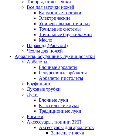
Топоры, пилы, тяпки
Всё для заточки ножей
Карманные точилки
Электрические
Универсальные точилки
Точильные системы
Точильные бруски/камни
Масло
Паракорд (Paracord)
Чехлы для ножей
Арбалеты, боуфишинг, луки и рогатки
Арбалеты
Блочные арбалеты
Рекурсивные арбалеты
Арбалеты-пистолеты
Боуфишинг
Духовые трубки
Луки
Блочные луки
Классические луки
Традиционные луки
Рогатки
Аксессуары, тюнинг, ЗИП
Аксессуары для арбалетов
Запасные плечи