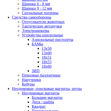
Шарики 6 - 8 мм
Шарики 9 - 12 мм
Сигнальные патроны
Средства самообороны
Отпугиватели животных
Тактические авторучки
Электрошокеры
Устройства аэрозольные
Аэрозольные пистолеты
БАМы
13х50
13х60
18х51
18х55
18х60
ЗИП
Перцовые баллончики
Наручники
Кобуры
Неодимовые, поисковые магниты, щупы
Неодимовые магниты
Большие магниты
Диск / шайба
Квадрат
Прямоугольник