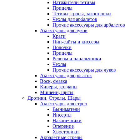
Натяжители тетивы
Прицелы
Тетивы, тросы, законцовки
Чехлы для арбалетов
Прочие аксессуары для арбалетов
Аксессуары для луков
Краги
Пип-сайты и киссеры
Полочки
Прицелы
Релизы и напальчники
Чехлы
Прочие аксессуары для луков
Аксессуары для рогаток
Воск, смазка
Киверы, колчаны
Мишени, щиты
Дротики, Стрелы, Шары
Аксессуары для стрел
Выниматели
Инсерты
Наконечники
Оперение
Хвостовики
Арбалетные стрелы