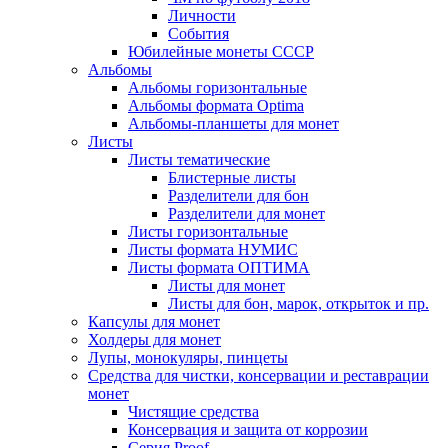
Личности
События
Юбилейные монеты СССР
Альбомы
Альбомы горизонтальные
Альбомы формата Optima
Альбомы-планшеты для монет
Листы
Листы тематические
Блистерные листы
Разделители для бон
Разделители для монет
Листы горизонтальные
Листы формата НУМИС
Листы формата ОПТИМА
Листы для монет
Листы для бон, марок, открыток и пр.
Капсулы для монет
Холдеры для монет
Лупы, монокуляры, пинцеты
Средства для чистки, консервации и реставрации
монет
Чистящие средства
Консервация и защита от коррозии
Серия Proof