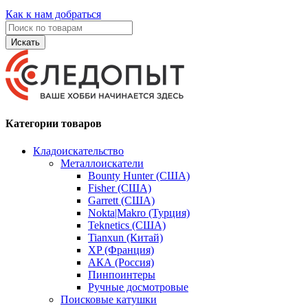
Как к нам добраться
Искать
Категории товаров
Кладоискательство
Металлоискатели
Bounty Hunter (США)
Fisher (США)
Garrett (США)
Nokta|Makro (Турция)
Teknetics (США)
Tianxun (Китай)
XP (Франция)
АКА (Россия)
Пинпоинтеры
Ручные досмотровые
Поисковые катушки