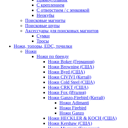
С креплением
С отверстием / с зенковкой
Неокубы
Поисковые магниты
Поисковые щупы
Аксессуары для поисковых магнитов
Сумки
Тросы
Ножи, топоры, EDC, точилки
Ножи
Ножи по бренду
Ножи Boker (Германия)
Ножи Browning (США)
Ножи Byrd (США)
Ножи CIVIVI (Китай)
Ножи Cold Steel (США)
Ножи CRKT (США)
Ножи Fox (Италия)
Ножи Ganzo-Firebird (Китай)
Ножи Adimanti
Ножи Firebird
Ножи Ganzo
Ножи HECKLER & KOCH (США)
Ножи Kershaw (США)