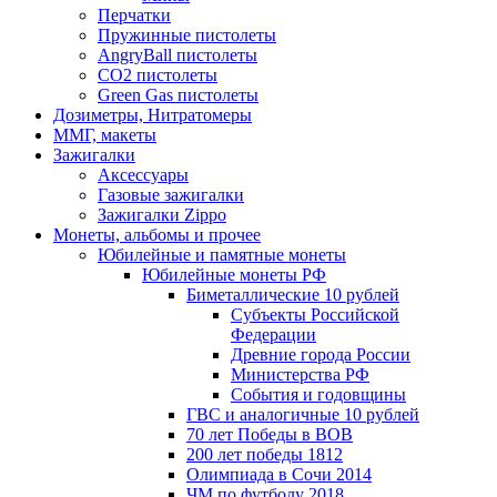
Перчатки
Пружинные пистолеты
AngryBall пистолеты
CO2 пистолеты
Green Gas пистолеты
Дозиметры, Нитратомеры
ММГ, макеты
Зажигалки
Аксессуары
Газовые зажигалки
Зажигалки Zippo
Монеты, альбомы и прочее
Юбилейные и памятные монеты
Юбилейные монеты РФ
Биметаллические 10 рублей
Субъекты Российской
Федерации
Древние города России
Министерства РФ
События и годовщины
ГВС и аналогичные 10 рублей
70 лет Победы в ВОВ
200 лет победы 1812
Олимпиада в Сочи 2014
ЧМ по футболу 2018