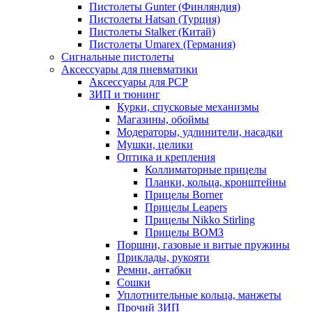
Пистолеты Gunter (Финляндия)
Пистолеты Hatsan (Турция)
Пистолеты Stalker (Китай)
Пистолеты Umarex (Германия)
Сигнальные пистолеты
Аксессуары для пневматики
Аксессуары для PCP
ЗИП и тюнинг
Курки, спусковые механизмы
Магазины, обоймы
Модераторы, удлинители, насадки
Мушки, целики
Оптика и крепления
Коллиматорные прицелы
Планки, кольца, кронштейны
Прицелы Borner
Прицелы Leapers
Прицелы Nikko Stirling
Прицелы ВОМЗ
Поршни, газовые и витые пружины
Приклады, рукояти
Ремни, антабки
Сошки
Уплотнительные кольца, манжеты
Прочий ЗИП