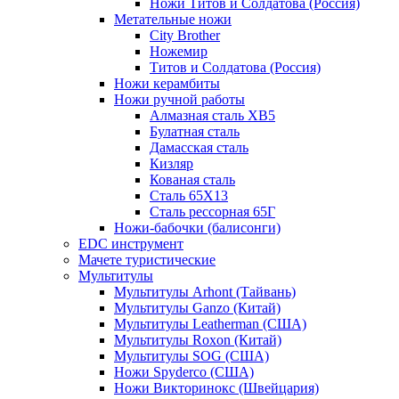
Ножи Титов и Солдатова (Россия)
Метательные ножи
City Brother
Ножемир
Титов и Солдатова (Россия)
Ножи керамбиты
Ножи ручной работы
Алмазная сталь ХВ5
Булатная сталь
Дамасская сталь
Кизляр
Кованая сталь
Сталь 65Х13
Сталь рессорная 65Г
Ножи-бабочки (балисонги)
EDC инструмент
Мачете туристические
Мультитулы
Мультитулы Arhont (Тайвань)
Мультитулы Ganzo (Китай)
Мультитулы Leatherman (США)
Мультитулы Roxon (Китай)
Мультитулы SOG (США)
Ножи Spyderco (США)
Ножи Викторинокс (Швейцария)