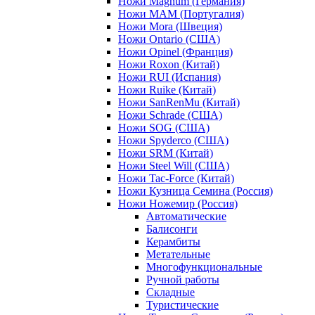
Ножи Magnum (Германия)
Ножи MAM (Португалия)
Ножи Mora (Швеция)
Ножи Ontario (США)
Ножи Opinel (Франция)
Ножи Roxon (Китай)
Ножи RUI (Испания)
Ножи Ruike (Китай)
Ножи SanRenMu (Китай)
Ножи Schrade (США)
Ножи SOG (США)
Ножи Spyderco (США)
Ножи SRM (Китай)
Ножи Steel Will (США)
Ножи Tac-Force (Китай)
Ножи Кузница Семина (Россия)
Ножи Ножемир (Россия)
Автоматические
Балисонги
Керамбиты
Метательные
Многофункциональные
Ручной работы
Складные
Туристические