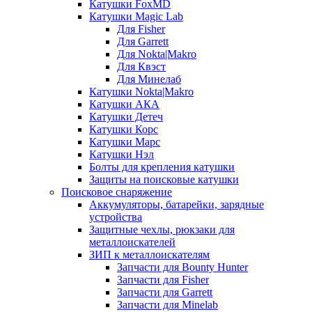
Катушки FoxMD
Катушки Magic Lab
Для Fisher
Для Garrett
Для Nokta|Makro
Для Квэст
Для Минелаб
Катушки Nokta|Makro
Катушки АКА
Катушки Детеч
Катушки Корс
Катушки Марс
Катушки Нэл
Болты для крепления катушки
Защиты на поисковые катушки
Поисковое снаряжение
Аккумуляторы, батарейки, зарядные
устройства
Защитные чехлы, рюкзаки для
металлоискателей
ЗИП к металлоискателям
Запчасти для Bounty Hunter
Запчасти для Fisher
Запчасти для Garrett
Запчасти для Minelab