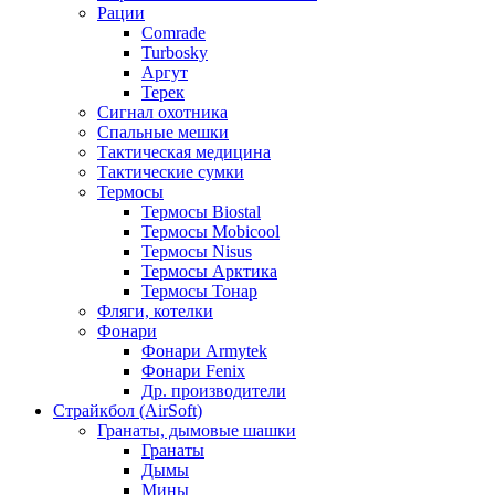
Рации
Comrade
Turbosky
Аргут
Терек
Сигнал охотника
Спальные мешки
Тактическая медицина
Тактические сумки
Термосы
Термосы Biostal
Термосы Mobicool
Термосы Nisus
Термосы Арктика
Термосы Тонар
Фляги, котелки
Фонари
Фонари Armytek
Фонари Fenix
Др. производители
Страйкбол (AirSoft)
Гранаты, дымовые шашки
Гранаты
Дымы
Мины