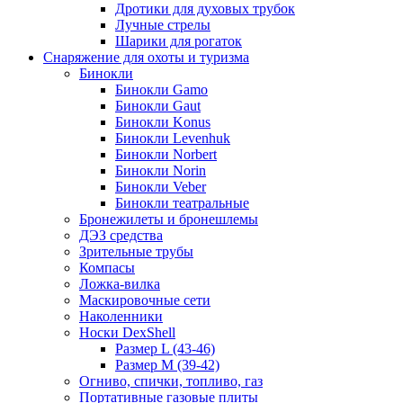
Дротики для духовых трубок
Лучные стрелы
Шарики для рогаток
Снаряжение для охоты и туризма
Бинокли
Бинокли Gamo
Бинокли Gaut
Бинокли Konus
Бинокли Levenhuk
Бинокли Norbert
Бинокли Norin
Бинокли Veber
Бинокли театральные
Бронежилеты и бронешлемы
ДЭЗ средства
Зрительные трубы
Компасы
Ложка-вилка
Маскировочные сети
Наколенники
Носки DexShell
Размер L (43-46)
Размер M (39-42)
Огниво, спички, топливо, газ
Портативные газовые плиты