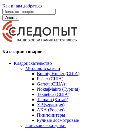
Как к нам добраться
Искать
Категории товаров
Кладоискательство
Металлоискатели
Bounty Hunter (США)
Fisher (США)
Garrett (США)
Nokta|Makro (Турция)
Teknetics (США)
Tianxun (Китай)
XP (Франция)
АКА (Россия)
Пинпоинтеры
Ручные досмотровые
Поисковые катушки