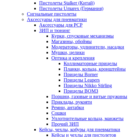
Пистолеты Stalker (Китай)
Пистолеты Umarex (Германия)
Сигнальные пистолеты
Аксессуары для пневматики
Аксессуары для PCP
ЗИП и тюнинг
Курки, спусковые механизмы
Магазины, обоймы
Модераторы, удлинители, насадки
Мушки, целики
Оптика и крепления
Коллиматорные прицелы
Планки, кольца, кронштейны
Прицелы Borner
Прицелы Leapers
Прицелы Nikko Stirling
Прицелы ВОМЗ
Поршни, газовые и витые пружины
Приклады, рукояти
Ремни, антабки
Сошки
Уплотнительные кольца, манжеты
Прочий ЗИП
Кейсы, чехлы, кобуры для пневматики
Кейсы и чехлы для пистолетов