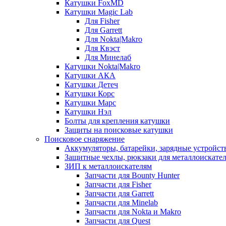
Катушки FoxMD
Катушки Magic Lab
Для Fisher
Для Garrett
Для Nokta|Makro
Для Квэст
Для Минелаб
Катушки Nokta|Makro
Катушки АКА
Катушки Детеч
Катушки Корс
Катушки Марс
Катушки Нэл
Болты для крепления катушки
Защиты на поисковые катушки
Поисковое снаряжение
Аккумуляторы, батарейки, зарядные устройст
Защитные чехлы, рюкзаки для металлоискате
ЗИП к металлоискателям
Запчасти для Bounty Hunter
Запчасти для Fisher
Запчасти для Garrett
Запчасти для Minelab
Запчасти для Nokta и Makro
Запчасти для Quest