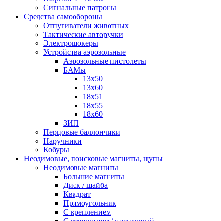
Сигнальные патроны
Средства самообороны
Отпугиватели животных
Тактические авторучки
Электрошокеры
Устройства аэрозольные
Аэрозольные пистолеты
БАМы
13х50
13х60
18х51
18х55
18х60
ЗИП
Перцовые баллончики
Наручники
Кобуры
Неодимовые, поисковые магниты, щупы
Неодимовые магниты
Большие магниты
Диск / шайба
Квадрат
Прямоугольник
С креплением
С отверстием / с зенковкой