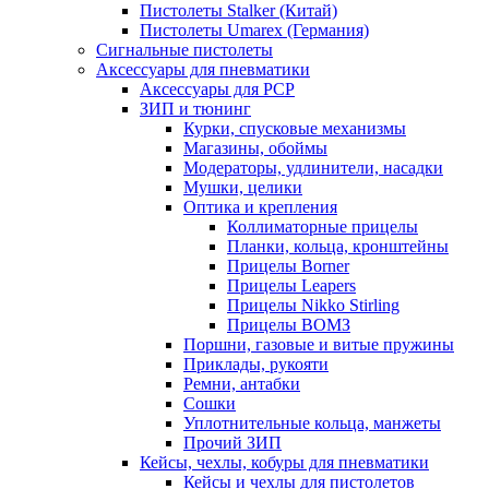
Пистолеты Stalker (Китай)
Пистолеты Umarex (Германия)
Сигнальные пистолеты
Аксессуары для пневматики
Аксессуары для PCP
ЗИП и тюнинг
Курки, спусковые механизмы
Магазины, обоймы
Модераторы, удлинители, насадки
Мушки, целики
Оптика и крепления
Коллиматорные прицелы
Планки, кольца, кронштейны
Прицелы Borner
Прицелы Leapers
Прицелы Nikko Stirling
Прицелы ВОМЗ
Поршни, газовые и витые пружины
Приклады, рукояти
Ремни, антабки
Сошки
Уплотнительные кольца, манжеты
Прочий ЗИП
Кейсы, чехлы, кобуры для пневматики
Кейсы и чехлы для пистолетов