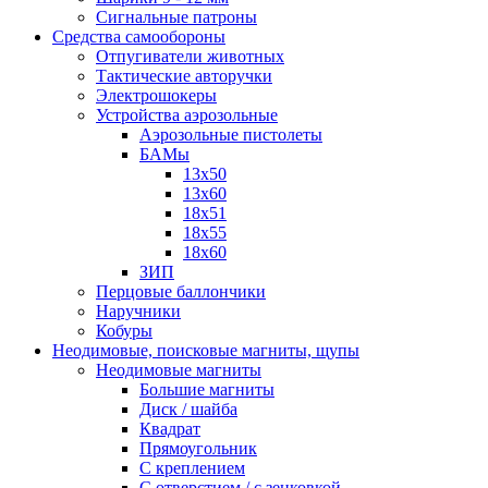
Сигнальные патроны
Средства самообороны
Отпугиватели животных
Тактические авторучки
Электрошокеры
Устройства аэрозольные
Аэрозольные пистолеты
БАМы
13х50
13х60
18х51
18х55
18х60
ЗИП
Перцовые баллончики
Наручники
Кобуры
Неодимовые, поисковые магниты, щупы
Неодимовые магниты
Большие магниты
Диск / шайба
Квадрат
Прямоугольник
С креплением
С отверстием / с зенковкой