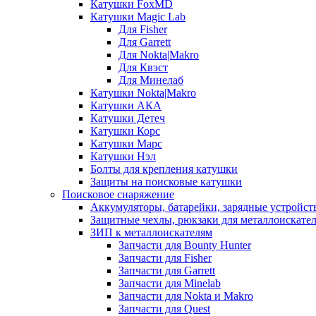
Катушки FoxMD
Катушки Magic Lab
Для Fisher
Для Garrett
Для Nokta|Makro
Для Квэст
Для Минелаб
Катушки Nokta|Makro
Катушки АКА
Катушки Детеч
Катушки Корс
Катушки Марс
Катушки Нэл
Болты для крепления катушки
Защиты на поисковые катушки
Поисковое снаряжение
Аккумуляторы, батарейки, зарядные устройст
Защитные чехлы, рюкзаки для металлоискате
ЗИП к металлоискателям
Запчасти для Bounty Hunter
Запчасти для Fisher
Запчасти для Garrett
Запчасти для Minelab
Запчасти для Nokta и Makro
Запчасти для Quest