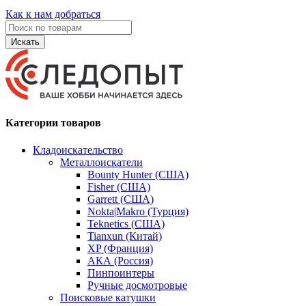
Как к нам добраться
Искать
Категории товаров
Кладоискательство
Металлоискатели
Bounty Hunter (США)
Fisher (США)
Garrett (США)
Nokta|Makro (Турция)
Teknetics (США)
Tianxun (Китай)
XP (Франция)
АКА (Россия)
Пинпоинтеры
Ручные досмотровые
Поисковые катушки