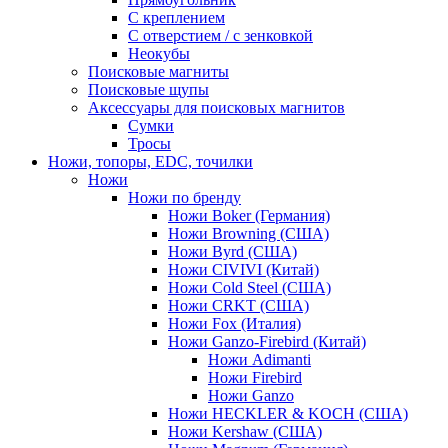
С креплением
С отверстием / с зенковкой
Неокубы
Поисковые магниты
Поисковые щупы
Аксессуары для поисковых магнитов
Сумки
Тросы
Ножи, топоры, EDC, точилки
Ножи
Ножи по бренду
Ножи Boker (Германия)
Ножи Browning (США)
Ножи Byrd (США)
Ножи CIVIVI (Китай)
Ножи Cold Steel (США)
Ножи CRKT (США)
Ножи Fox (Италия)
Ножи Ganzo-Firebird (Китай)
Ножи Adimanti
Ножи Firebird
Ножи Ganzo
Ножи HECKLER & KOCH (США)
Ножи Kershaw (США)