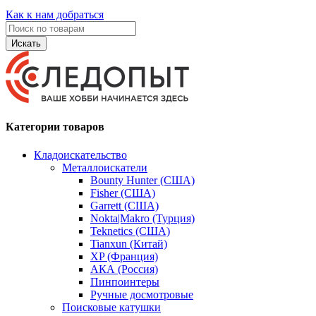
Как к нам добраться
Искать
Категории товаров
Кладоискательство
Металлоискатели
Bounty Hunter (США)
Fisher (США)
Garrett (США)
Nokta|Makro (Турция)
Teknetics (США)
Tianxun (Китай)
XP (Франция)
АКА (Россия)
Пинпоинтеры
Ручные досмотровые
Поисковые катушки