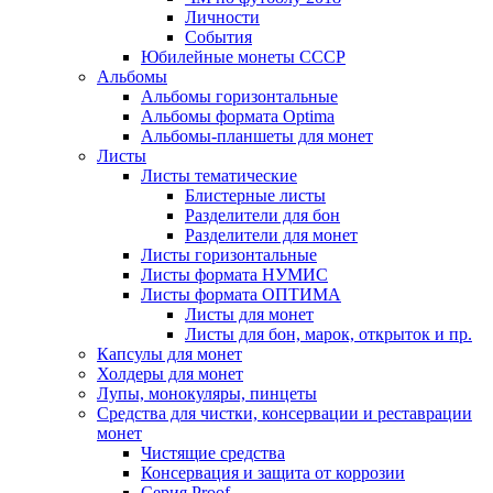
Личности
События
Юбилейные монеты СССР
Альбомы
Альбомы горизонтальные
Альбомы формата Optima
Альбомы-планшеты для монет
Листы
Листы тематические
Блистерные листы
Разделители для бон
Разделители для монет
Листы горизонтальные
Листы формата НУМИС
Листы формата ОПТИМА
Листы для монет
Листы для бон, марок, открыток и пр.
Капсулы для монет
Холдеры для монет
Лупы, монокуляры, пинцеты
Средства для чистки, консервации и реставрации
монет
Чистящие средства
Консервация и защита от коррозии
Серия Proof