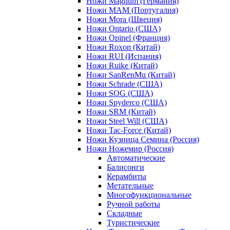
Ножи Magnum (Германия)
Ножи MAM (Португалия)
Ножи Mora (Швеция)
Ножи Ontario (США)
Ножи Opinel (Франция)
Ножи Roxon (Китай)
Ножи RUI (Испания)
Ножи Ruike (Китай)
Ножи SanRenMu (Китай)
Ножи Schrade (США)
Ножи SOG (США)
Ножи Spyderco (США)
Ножи SRM (Китай)
Ножи Steel Will (США)
Ножи Tac-Force (Китай)
Ножи Кузница Семина (Россия)
Ножи Ножемир (Россия)
Автоматические
Балисонги
Керамбиты
Метательные
Многофункциональные
Ручной работы
Складные
Туристические