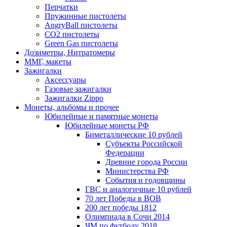
Перчатки
Пружинные пистолеты
AngryBall пистолеты
CO2 пистолеты
Green Gas пистолеты
Дозиметры, Нитратомеры
ММГ, макеты
Зажигалки
Аксессуары
Газовые зажигалки
Зажигалки Zippo
Монеты, альбомы и прочее
Юбилейные и памятные монеты
Юбилейные монеты РФ
Биметаллические 10 рублей
Субъекты Российской
Федерации
Древние города России
Министерства РФ
События и годовщины
ГВС и аналогичные 10 рублей
70 лет Победы в ВОВ
200 лет победы 1812
Олимпиада в Сочи 2014
ЧМ по футболу 2018