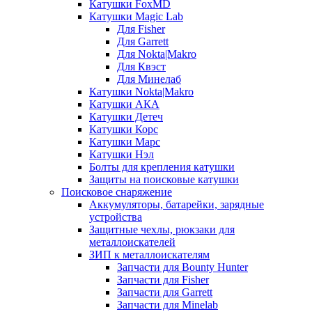
Катушки FoxMD
Катушки Magic Lab
Для Fisher
Для Garrett
Для Nokta|Makro
Для Квэст
Для Минелаб
Катушки Nokta|Makro
Катушки АКА
Катушки Детеч
Катушки Корс
Катушки Марс
Катушки Нэл
Болты для крепления катушки
Защиты на поисковые катушки
Поисковое снаряжение
Аккумуляторы, батарейки, зарядные
устройства
Защитные чехлы, рюкзаки для
металлоискателей
ЗИП к металлоискателям
Запчасти для Bounty Hunter
Запчасти для Fisher
Запчасти для Garrett
Запчасти для Minelab