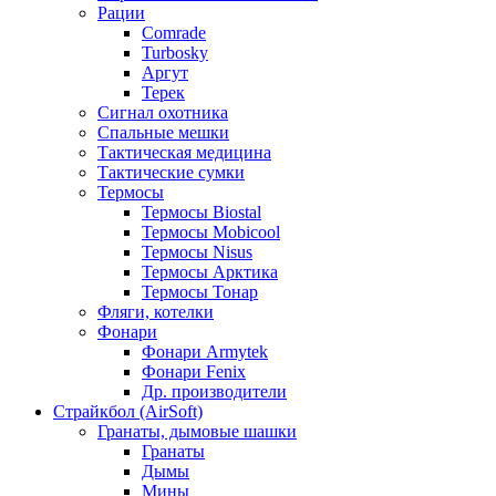
Рации
Comrade
Turbosky
Аргут
Терек
Сигнал охотника
Спальные мешки
Тактическая медицина
Тактические сумки
Термосы
Термосы Biostal
Термосы Mobicool
Термосы Nisus
Термосы Арктика
Термосы Тонар
Фляги, котелки
Фонари
Фонари Armytek
Фонари Fenix
Др. производители
Страйкбол (AirSoft)
Гранаты, дымовые шашки
Гранаты
Дымы
Мины