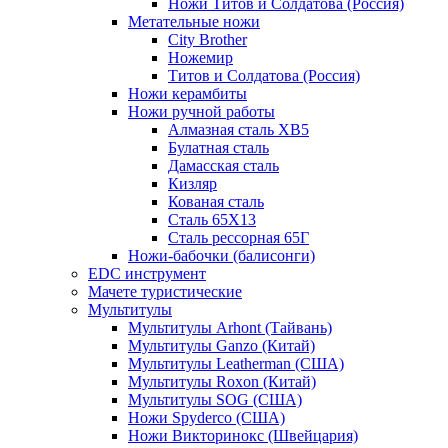
Ножи Титов и Солдатова (Россия)
Метательные ножи
City Brother
Ножемир
Титов и Солдатова (Россия)
Ножи керамбиты
Ножи ручной работы
Алмазная сталь ХВ5
Булатная сталь
Дамасская сталь
Кизляр
Кованая сталь
Сталь 65Х13
Сталь рессорная 65Г
Ножи-бабочки (балисонги)
EDC инструмент
Мачете туристические
Мультитулы
Мультитулы Arhont (Тайвань)
Мультитулы Ganzo (Китай)
Мультитулы Leatherman (США)
Мультитулы Roxon (Китай)
Мультитулы SOG (США)
Ножи Spyderco (США)
Ножи Викторинокс (Швейцария)