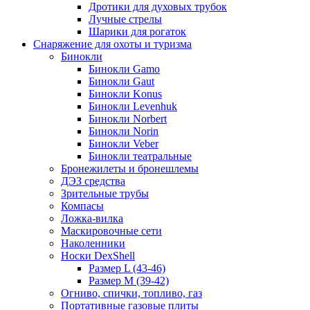
Дротики для духовых трубок
Лучные стрелы
Шарики для рогаток
Снаряжение для охоты и туризма
Бинокли
Бинокли Gamo
Бинокли Gaut
Бинокли Konus
Бинокли Levenhuk
Бинокли Norbert
Бинокли Norin
Бинокли Veber
Бинокли театральные
Бронежилеты и бронешлемы
ДЭЗ средства
Зрительные трубы
Компасы
Ложка-вилка
Маскировочные сети
Наколенники
Носки DexShell
Размер L (43-46)
Размер M (39-42)
Огниво, спички, топливо, газ
Портативные газовые плиты