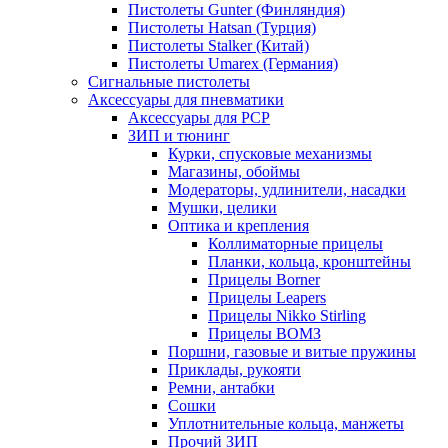
Пистолеты Gunter (Финляндия)
Пистолеты Hatsan (Турция)
Пистолеты Stalker (Китай)
Пистолеты Umarex (Германия)
Сигнальные пистолеты
Аксессуары для пневматики
Аксессуары для PCP
ЗИП и тюнинг
Курки, спусковые механизмы
Магазины, обоймы
Модераторы, удлинители, насадки
Мушки, целики
Оптика и крепления
Коллиматорные прицелы
Планки, кольца, кронштейны
Прицелы Borner
Прицелы Leapers
Прицелы Nikko Stirling
Прицелы ВОМЗ
Поршни, газовые и витые пружины
Приклады, рукояти
Ремни, антабки
Сошки
Уплотнительные кольца, манжеты
Прочий ЗИП