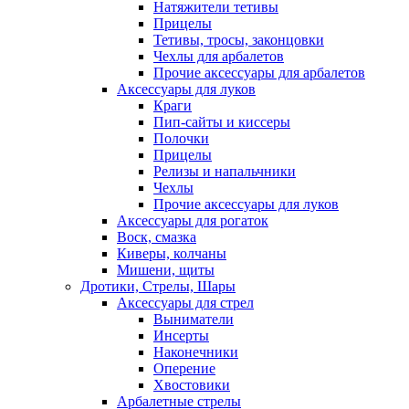
Натяжители тетивы
Прицелы
Тетивы, тросы, законцовки
Чехлы для арбалетов
Прочие аксессуары для арбалетов
Аксессуары для луков
Краги
Пип-сайты и киссеры
Полочки
Прицелы
Релизы и напальчники
Чехлы
Прочие аксессуары для луков
Аксессуары для рогаток
Воск, смазка
Киверы, колчаны
Мишени, щиты
Дротики, Стрелы, Шары
Аксессуары для стрел
Выниматели
Инсерты
Наконечники
Оперение
Хвостовики
Арбалетные стрелы