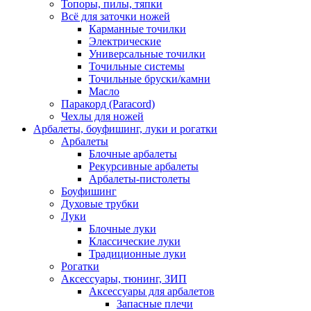
Топоры, пилы, тяпки
Всё для заточки ножей
Карманные точилки
Электрические
Универсальные точилки
Точильные системы
Точильные бруски/камни
Масло
Паракорд (Paracord)
Чехлы для ножей
Арбалеты, боуфишинг, луки и рогатки
Арбалеты
Блочные арбалеты
Рекурсивные арбалеты
Арбалеты-пистолеты
Боуфишинг
Духовые трубки
Луки
Блочные луки
Классические луки
Традиционные луки
Рогатки
Аксессуары, тюнинг, ЗИП
Аксессуары для арбалетов
Запасные плечи