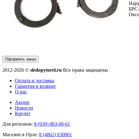
Нар
БРС
Окс
Оформить заказ
2012-2026 ©
sledopytorel.ru
Все права защищены
Оплата и доставка
Гарантия и возврат
О нас
Акции
Новости
Кредит
Для регионов:
8 (930) 063-00-61
Магазин в Орле:
8 (4862) 630061