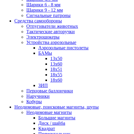
Шарики 6 - 8 мм
Шарики 9 - 12 мм
Сигнальные патроны
Средства самообороны
Отпугиватели животных
Тактические авторучки
Электрошокеры
Устройства аэрозольные
Аэрозольные пистолеты
БАМы
13х50
13х60
18х51
18х55
18х60
ЗИП
Перцовые баллончики
Наручники
Кобуры
Неодимовые, поисковые магниты, щупы
Неодимовые магниты
Большие магниты
Диск / шайба
Квадрат
Прямоугольник