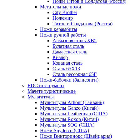
Ножи Титов и Солдатова (Россия)
Метательные ножи
City Brother
Ножемир
Титов и Солдатова (Россия)
Ножи керамбиты
Ножи ручной работы
Алмазная сталь ХВ5
Булатная сталь
Дамасская сталь
Кизляр
Кованая сталь
Сталь 65Х13
Сталь рессорная 65Г
Ножи-бабочки (балисонги)
EDC инструмент
Мачете туристические
Мультитулы
Мультитулы Arhont (Тайвань)
Мультитулы Ganzo (Китай)
Мультитулы Leatherman (США)
Мультитулы Roxon (Китай)
Мультитулы SOG (США)
Ножи Spyderco (США)
Ножи Викторинокс (Швейцария)