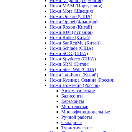
Ножи Magnum (Германия)
Ножи MAM (Португалия)
Ножи Mora (Швеция)
Ножи Ontario (США)
Ножи Opinel (Франция)
Ножи Roxon (Китай)
Ножи RUI (Испания)
Ножи Ruike (Китай)
Ножи SanRenMu (Китай)
Ножи Schrade (США)
Ножи SOG (США)
Ножи Spyderco (США)
Ножи SRM (Китай)
Ножи Steel Will (США)
Ножи Tac-Force (Китай)
Ножи Кузница Семина (Россия)
Ножи Ножемир (Россия)
Автоматические
Балисонги
Керамбиты
Метательные
Многофункциональные
Ручной работы
Складные
Туристические