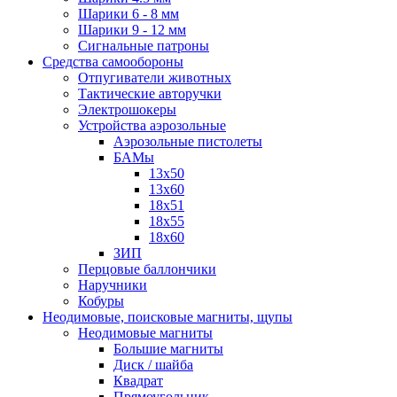
Шарики 6 - 8 мм
Шарики 9 - 12 мм
Сигнальные патроны
Средства самообороны
Отпугиватели животных
Тактические авторучки
Электрошокеры
Устройства аэрозольные
Аэрозольные пистолеты
БАМы
13х50
13х60
18х51
18х55
18х60
ЗИП
Перцовые баллончики
Наручники
Кобуры
Неодимовые, поисковые магниты, щупы
Неодимовые магниты
Большие магниты
Диск / шайба
Квадрат
Прямоугольник