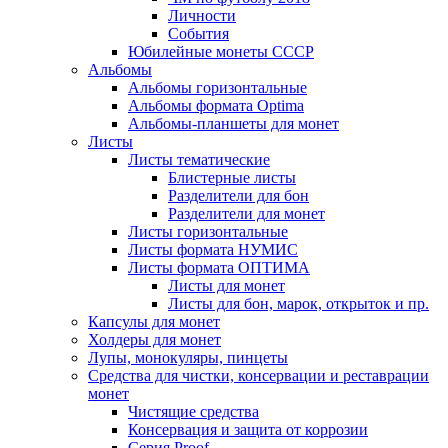
Личности
События
Юбилейные монеты СССР
Альбомы
Альбомы горизонтальные
Альбомы формата Optima
Альбомы-планшеты для монет
Листы
Листы тематические
Блистерные листы
Разделители для бон
Разделители для монет
Листы горизонтальные
Листы формата НУМИС
Листы формата ОПТИМА
Листы для монет
Листы для бон, марок, открыток и пр.
Капсулы для монет
Холдеры для монет
Лупы, монокуляры, пинцеты
Средства для чистки, консервации и реставрации
монет
Чистящие средства
Консервация и защита от коррозии
Серия Proof