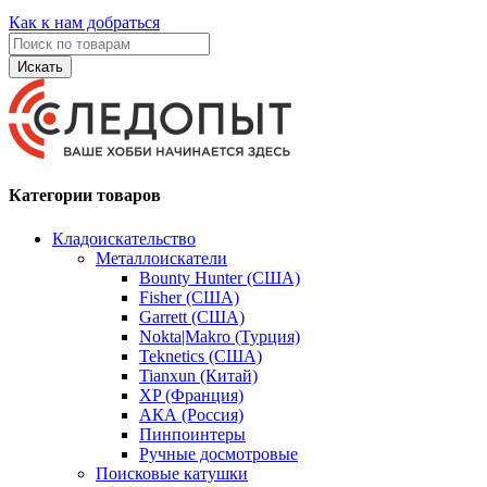
Как к нам добраться
Искать
Категории товаров
Кладоискательство
Металлоискатели
Bounty Hunter (США)
Fisher (США)
Garrett (США)
Nokta|Makro (Турция)
Teknetics (США)
Tianxun (Китай)
XP (Франция)
АКА (Россия)
Пинпоинтеры
Ручные досмотровые
Поисковые катушки