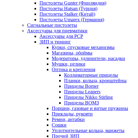
Пистолеты Gunter (Финляндия)
Пистолеты Hatsan (Турция)
Пистолеты Stalker (Китай)
Пистолеты Umarex (Германия)
Сигнальные пистолеты
Аксессуары для пневматики
Аксессуары для PCP
ЗИП и тюнинг
Курки, спусковые механизмы
Магазины, обоймы
Модераторы, удлинители, насадки
Мушки, целики
Оптика и крепления
Коллиматорные прицелы
Планки, кольца, кронштейны
Прицелы Borner
Прицелы Leapers
Прицелы Nikko Stirling
Прицелы ВОМЗ
Поршни, газовые и витые пружины
Приклады, рукояти
Ремни, антабки
Сошки
Уплотнительные кольца, манжеты
Прочий ЗИП