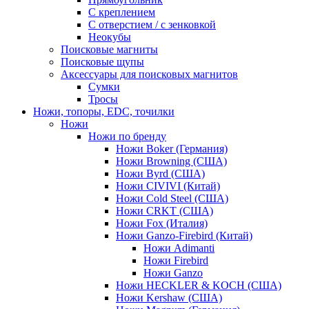
С креплением
С отверстием / с зенковкой
Неокубы
Поисковые магниты
Поисковые щупы
Аксессуары для поисковых магнитов
Сумки
Тросы
Ножи, топоры, EDC, точилки
Ножи
Ножи по бренду
Ножи Boker (Германия)
Ножи Browning (США)
Ножи Byrd (США)
Ножи CIVIVI (Китай)
Ножи Cold Steel (США)
Ножи CRKT (США)
Ножи Fox (Италия)
Ножи Ganzo-Firebird (Китай)
Ножи Adimanti
Ножи Firebird
Ножи Ganzo
Ножи HECKLER & KOCH (США)
Ножи Kershaw (США)