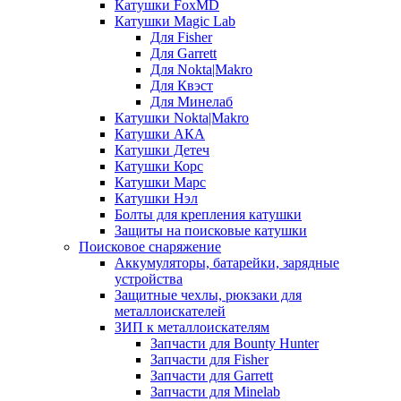
Катушки FoxMD
Катушки Magic Lab
Для Fisher
Для Garrett
Для Nokta|Makro
Для Квэст
Для Минелаб
Катушки Nokta|Makro
Катушки АКА
Катушки Детеч
Катушки Корс
Катушки Марс
Катушки Нэл
Болты для крепления катушки
Защиты на поисковые катушки
Поисковое снаряжение
Аккумуляторы, батарейки, зарядные
устройства
Защитные чехлы, рюкзаки для
металлоискателей
ЗИП к металлоискателям
Запчасти для Bounty Hunter
Запчасти для Fisher
Запчасти для Garrett
Запчасти для Minelab