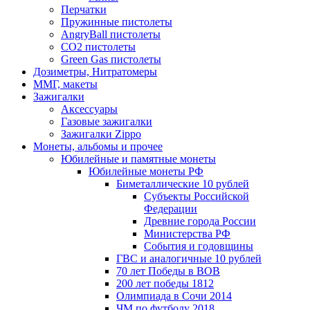
Перчатки
Пружинные пистолеты
AngryBall пистолеты
CO2 пистолеты
Green Gas пистолеты
Дозиметры, Нитратомеры
ММГ, макеты
Зажигалки
Аксессуары
Газовые зажигалки
Зажигалки Zippo
Монеты, альбомы и прочее
Юбилейные и памятные монеты
Юбилейные монеты РФ
Биметаллические 10 рублей
Субъекты Российской
Федерации
Древние города России
Министерства РФ
События и годовщины
ГВС и аналогичные 10 рублей
70 лет Победы в ВОВ
200 лет победы 1812
Олимпиада в Сочи 2014
ЧМ по футболу 2018