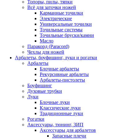
Топоры, пилы, тяпки
Всё для заточки ножей
Карманные точилки
Электрические
Универсальные точилки
Точильные системы
Точильные бруски/камни
Масло
Паракорд (Paracord)
Чехлы для ножей
Арбалеты, боуфишинг, луки и рогатки
Арбалеты
Блочные арбалеты
Рекурсивные арбалеты
Арбалеты-пистолеты
Боуфишинг
Духовые трубки
Луки
Блочные луки
Классические луки
Традиционные луки
Рогатки
Аксессуары, тюнинг, ЗИП
Аксессуары для арбалетов
Запасные плечи