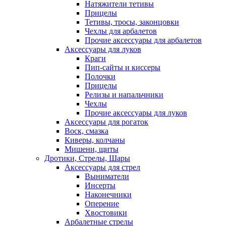
Натяжители тетивы
Прицелы
Тетивы, тросы, законцовки
Чехлы для арбалетов
Прочие аксессуары для арбалетов
Аксессуары для луков
Краги
Пип-сайты и киссеры
Полочки
Прицелы
Релизы и напальчники
Чехлы
Прочие аксессуары для луков
Аксессуары для рогаток
Воск, смазка
Киверы, колчаны
Мишени, щиты
Дротики, Стрелы, Шары
Аксессуары для стрел
Выниматели
Инсерты
Наконечники
Оперение
Хвостовики
Арбалетные стрелы