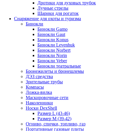
Дротики для духовых трубок
Лучные стрелы
Шарики для рогаток
Снаряжение для охоты и туризма
Бинокли
Бинокли Gamo
Бинокли Gaut
Бинокли Konus
Бинокли Levenhuk
Бинокли Norbert
Бинокли Norin
Бинокли Veber
Бинокли театральные
Бронежилеты и бронешлемы
ДЭЗ средства
Зрительные трубы
Компасы
Ложка-вилка
Маскировочные сети
Наколенники
Носки DexShell
Размер L (43-46)
Размер M (39-42)
Огниво, спички, топливо, газ
Портативные газовые плиты