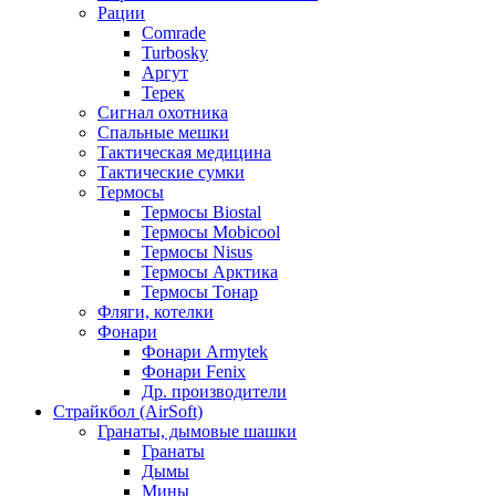
Рации
Comrade
Turbosky
Аргут
Терек
Сигнал охотника
Спальные мешки
Тактическая медицина
Тактические сумки
Термосы
Термосы Biostal
Термосы Mobicool
Термосы Nisus
Термосы Арктика
Термосы Тонар
Фляги, котелки
Фонари
Фонари Armytek
Фонари Fenix
Др. производители
Страйкбол (AirSoft)
Гранаты, дымовые шашки
Гранаты
Дымы
Мины