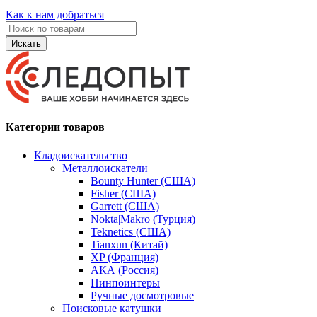
Как к нам добраться
Искать
Категории товаров
Кладоискательство
Металлоискатели
Bounty Hunter (США)
Fisher (США)
Garrett (США)
Nokta|Makro (Турция)
Teknetics (США)
Tianxun (Китай)
XP (Франция)
АКА (Россия)
Пинпоинтеры
Ручные досмотровые
Поисковые катушки