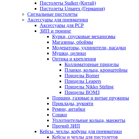
Пистолеты Stalker (Китай)
Пистолеты Umarex (Германия)
Сигнальные пистолеты
Аксессуары для пневматики
Аксессуары для PCP
ЗИП и тюнинг
Курки, спусковые механизмы
Магазины, обоймы
Модераторы, удлинители, насадки
Мушки, целики
Оптика и крепления
Коллиматорные прицелы
Планки, кольца, кронштейны
Прицелы Borner
Прицелы Leapers
Прицелы Nikko Stirling
Прицелы ВОМЗ
Поршни, газовые и витые пружины
Приклады, рукояти
Ремни, антабки
Сошки
Уплотнительные кольца, манжеты
Прочий ЗИП
Кейсы, чехлы, кобуры для пневматики
Кейсы и чехлы для пистолетов