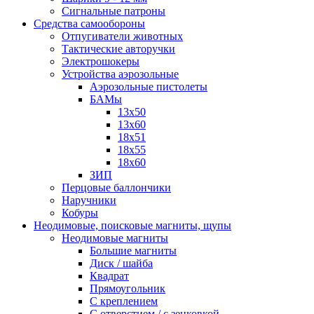
Сигнальные патроны
Средства самообороны
Отпугиватели животных
Тактические авторучки
Электрошокеры
Устройства аэрозольные
Аэрозольные пистолеты
БАМы
13х50
13х60
18х51
18х55
18х60
ЗИП
Перцовые баллончики
Наручники
Кобуры
Неодимовые, поисковые магниты, щупы
Неодимовые магниты
Большие магниты
Диск / шайба
Квадрат
Прямоугольник
С креплением
С отверстием / с зенковкой