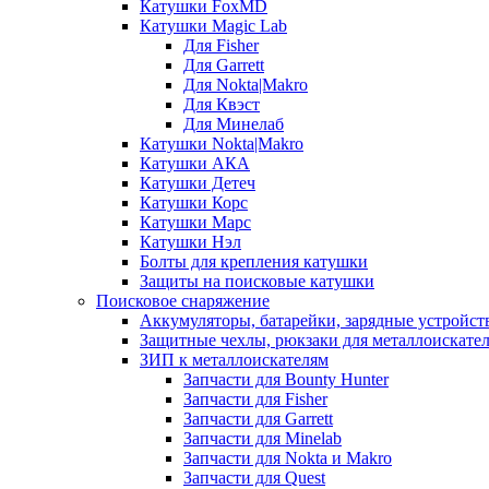
Катушки FoxMD
Катушки Magic Lab
Для Fisher
Для Garrett
Для Nokta|Makro
Для Квэст
Для Минелаб
Катушки Nokta|Makro
Катушки АКА
Катушки Детеч
Катушки Корс
Катушки Марс
Катушки Нэл
Болты для крепления катушки
Защиты на поисковые катушки
Поисковое снаряжение
Аккумуляторы, батарейки, зарядные устройст
Защитные чехлы, рюкзаки для металлоискате
ЗИП к металлоискателям
Запчасти для Bounty Hunter
Запчасти для Fisher
Запчасти для Garrett
Запчасти для Minelab
Запчасти для Nokta и Makro
Запчасти для Quest