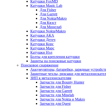
Катушки FoxMD
Катушки Magic Lab
Для Fisher
Для Garrett
Для Nokta|Makro
Для Квэст
Для Минелаб
Катушки Nokta|Makro
Катушки АКА
Катушки Детеч
Катушки Корс
Катушки Марс
Катушки Нэл
Болты для крепления катушки
Защиты на поисковые катушки
Поисковое снаряжение
Аккумуляторы, батарейки, зарядные устройст
Защитные чехлы, рюкзаки для металлоискате
ЗИП к металлоискателям
Запчасти для Bounty Hunter
Запчасти для Fisher
Запчасти для Garrett
Запчасти для Minelab
Запчасти для Nokta и Makro
Запчасти для Quest