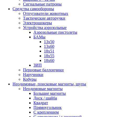
Сигнальные патроны
Средства самообороны
Отпугиватели животных
Тактические авторучки
Электрошокеры
Устройства аэрозольные
Аэрозольные пистолеты
БАМы
13х50
13х60
18х51
18х55
18х60
ЗИП
Перцовые баллончики
Наручники
Кобуры
Неодимовые, поисковые магниты, щупы
Неодимовые магниты
Большие магниты
Диск / шайба
Квадрат
Прямоугольник
С креплением
С отверстием / с зенковкой