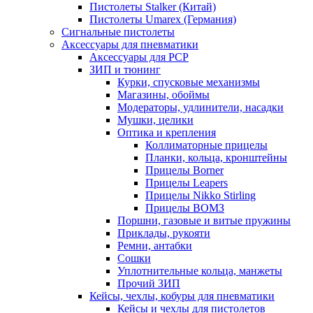
Пистолеты Stalker (Китай)
Пистолеты Umarex (Германия)
Сигнальные пистолеты
Аксессуары для пневматики
Аксессуары для PCP
ЗИП и тюнинг
Курки, спусковые механизмы
Магазины, обоймы
Модераторы, удлинители, насадки
Мушки, целики
Оптика и крепления
Коллиматорные прицелы
Планки, кольца, кронштейны
Прицелы Borner
Прицелы Leapers
Прицелы Nikko Stirling
Прицелы ВОМЗ
Поршни, газовые и витые пружины
Приклады, рукояти
Ремни, антабки
Сошки
Уплотнительные кольца, манжеты
Прочий ЗИП
Кейсы, чехлы, кобуры для пневматики
Кейсы и чехлы для пистолетов