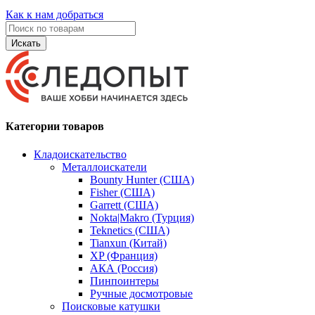
Как к нам добраться
Искать
Категории товаров
Кладоискательство
Металлоискатели
Bounty Hunter (США)
Fisher (США)
Garrett (США)
Nokta|Makro (Турция)
Teknetics (США)
Tianxun (Китай)
XP (Франция)
АКА (Россия)
Пинпоинтеры
Ручные досмотровые
Поисковые катушки