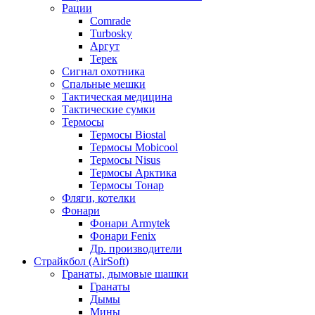
Рации
Comrade
Turbosky
Аргут
Терек
Сигнал охотника
Спальные мешки
Тактическая медицина
Тактические сумки
Термосы
Термосы Biostal
Термосы Mobicool
Термосы Nisus
Термосы Арктика
Термосы Тонар
Фляги, котелки
Фонари
Фонари Armytek
Фонари Fenix
Др. производители
Страйкбол (AirSoft)
Гранаты, дымовые шашки
Гранаты
Дымы
Мины