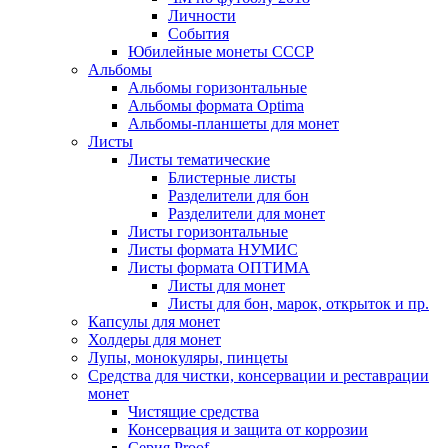
Личности
События
Юбилейные монеты СССР
Альбомы
Альбомы горизонтальные
Альбомы формата Optima
Альбомы-планшеты для монет
Листы
Листы тематические
Блистерные листы
Разделители для бон
Разделители для монет
Листы горизонтальные
Листы формата НУМИС
Листы формата ОПТИМА
Листы для монет
Листы для бон, марок, открыток и пр.
Капсулы для монет
Холдеры для монет
Лупы, монокуляры, пинцеты
Средства для чистки, консервации и реставрации
монет
Чистящие средства
Консервация и защита от коррозии
Серия Proof