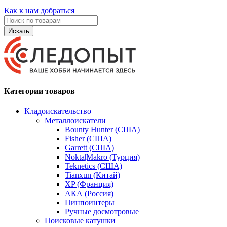
Как к нам добраться
Искать
Категории товаров
Кладоискательство
Металлоискатели
Bounty Hunter (США)
Fisher (США)
Garrett (США)
Nokta|Makro (Турция)
Teknetics (США)
Tianxun (Китай)
XP (Франция)
АКА (Россия)
Пинпоинтеры
Ручные досмотровые
Поисковые катушки