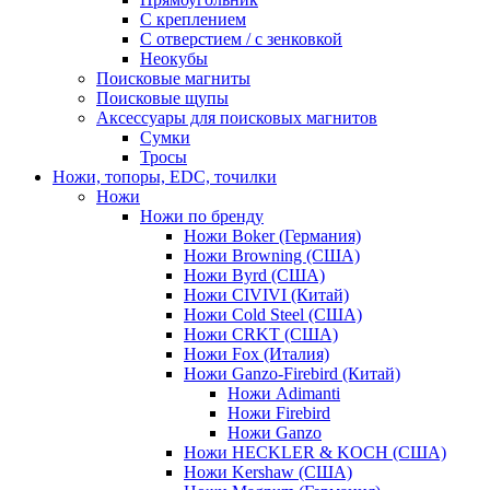
С креплением
С отверстием / с зенковкой
Неокубы
Поисковые магниты
Поисковые щупы
Аксессуары для поисковых магнитов
Сумки
Тросы
Ножи, топоры, EDC, точилки
Ножи
Ножи по бренду
Ножи Boker (Германия)
Ножи Browning (США)
Ножи Byrd (США)
Ножи CIVIVI (Китай)
Ножи Cold Steel (США)
Ножи CRKT (США)
Ножи Fox (Италия)
Ножи Ganzo-Firebird (Китай)
Ножи Adimanti
Ножи Firebird
Ножи Ganzo
Ножи HECKLER & KOCH (США)
Ножи Kershaw (США)