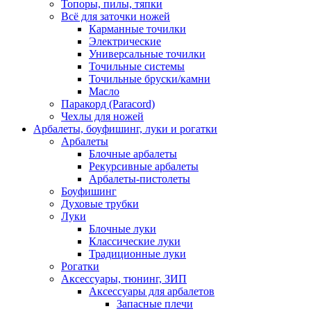
Топоры, пилы, тяпки
Всё для заточки ножей
Карманные точилки
Электрические
Универсальные точилки
Точильные системы
Точильные бруски/камни
Масло
Паракорд (Paracord)
Чехлы для ножей
Арбалеты, боуфишинг, луки и рогатки
Арбалеты
Блочные арбалеты
Рекурсивные арбалеты
Арбалеты-пистолеты
Боуфишинг
Духовые трубки
Луки
Блочные луки
Классические луки
Традиционные луки
Рогатки
Аксессуары, тюнинг, ЗИП
Аксессуары для арбалетов
Запасные плечи