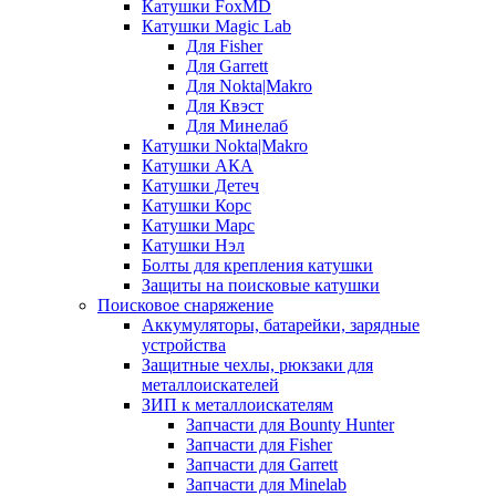
Катушки FoxMD
Катушки Magic Lab
Для Fisher
Для Garrett
Для Nokta|Makro
Для Квэст
Для Минелаб
Катушки Nokta|Makro
Катушки АКА
Катушки Детеч
Катушки Корс
Катушки Марс
Катушки Нэл
Болты для крепления катушки
Защиты на поисковые катушки
Поисковое снаряжение
Аккумуляторы, батарейки, зарядные
устройства
Защитные чехлы, рюкзаки для
металлоискателей
ЗИП к металлоискателям
Запчасти для Bounty Hunter
Запчасти для Fisher
Запчасти для Garrett
Запчасти для Minelab