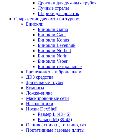
Дротики для духовых трубок
Лучные стрелы
Шарики для рогаток
Снаряжение для охоты и туризма
Бинокли
Бинокли Gamo
Бинокли Gaut
Бинокли Konus
Бинокли Levenhuk
Бинокли Norbert
Бинокли Norin
Бинокли Veber
Бинокли театральные
Бронежилеты и бронешлемы
ДЭЗ средства
Зрительные трубы
Компасы
Ложка-вилка
Маскировочные сети
Наколенники
Носки DexShell
Размер L (43-46)
Размер M (39-42)
Огниво, спички, топливо, газ
Портативные газовые плиты