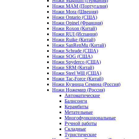
Ножи Magnum (Германия)
Ножи MAM (Португалия)
Ножи Mora (Швеция)
Ножи Ontario (США)
Ножи Opinel (Франция)
Ножи Roxon (Китай)
Ножи RUI (Испания)
Ножи Ruike (Китай)
Ножи SanRenMu (Китай)
Ножи Schrade (США)
Ножи SOG (США)
Ножи Spyderco (США)
Ножи SRM (Китай)
Ножи Steel Will (США)
Ножи Tac-Force (Китай)
Ножи Кузница Семина (Россия)
Ножи Ножемир (Россия)
Автоматические
Балисонги
Керамбиты
Метательные
Многофункциональные
Ручной работы
Складные
Туристические