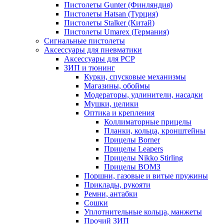
Пистолеты Gunter (Финляндия)
Пистолеты Hatsan (Турция)
Пистолеты Stalker (Китай)
Пистолеты Umarex (Германия)
Сигнальные пистолеты
Аксессуары для пневматики
Аксессуары для PCP
ЗИП и тюнинг
Курки, спусковые механизмы
Магазины, обоймы
Модераторы, удлинители, насадки
Мушки, целики
Оптика и крепления
Коллиматорные прицелы
Планки, кольца, кронштейны
Прицелы Borner
Прицелы Leapers
Прицелы Nikko Stirling
Прицелы ВОМЗ
Поршни, газовые и витые пружины
Приклады, рукояти
Ремни, антабки
Сошки
Уплотнительные кольца, манжеты
Прочий ЗИП