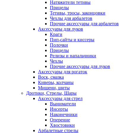
Натяжители тетивы
Прицелы
Тетивы, тросы, законцовки
Чехлы для арбалетов
Прочие аксессуары для арбалетов
Аксессуары для луков
Краги
Пип-сайты и киссеры
Полочки
Прицелы
Релизы и напальчники
Чехлы
Прочие аксессуары для луков
Аксессуары для рогаток
Воск, смазка
Киверы, колчаны
Мишени, щиты
Дротики, Стрелы, Шары
Аксессуары для стрел
Выниматели
Инсерты
Наконечники
Оперение
Хвостовики
Арбалетные стрелы