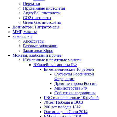
Перчатки
Пружинные пистолеты
AngryBall пистолеты
CO2 пистолеты
Green Gas пистолеты
Дозиметры, Нитратомеры
ММГ, макеты
Зажигалки
Аксессуары
Газовые зажигалки
Зажигалки Zippo
Монеты, альбомы и прочее
Юбилейные и памятные монеты
Юбилейные монеты РФ
Биметаллические 10 рублей
Субъекты Российской
Федерации
Древние города России
Министерства РФ
События и годовщины
ГВС и аналогичные 10 рублей
70 лет Победы в ВОВ
200 лет победы 1812
Олимпиада в Сочи 2014
ЧМ по футболу 2018