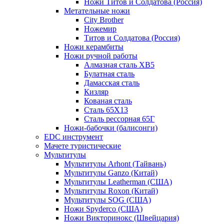
Ножи Титов и Солдатова (Россия)
Метательные ножи
City Brother
Ножемир
Титов и Солдатова (Россия)
Ножи керамбиты
Ножи ручной работы
Алмазная сталь ХВ5
Булатная сталь
Дамасская сталь
Кизляр
Кованая сталь
Сталь 65Х13
Сталь рессорная 65Г
Ножи-бабочки (балисонги)
EDC инструмент
Мачете туристические
Мультитулы
Мультитулы Arhont (Тайвань)
Мультитулы Ganzo (Китай)
Мультитулы Leatherman (США)
Мультитулы Roxon (Китай)
Мультитулы SOG (США)
Ножи Spyderco (США)
Ножи Викторинокс (Швейцария)