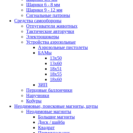
Шарики 6 - 8 мм
Шарики 9 - 12 мм
Сигнальные патроны
Средства самообороны
Отпугиватели животных
Тактические авторучки
Электрошокеры
Устройства аэрозольные
Аэрозольные пистолеты
БАМы
13х50
13х60
18х51
18х55
18х60
ЗИП
Перцовые баллончики
Наручники
Кобуры
Неодимовые, поисковые магниты, щупы
Неодимовые магниты
Большие магниты
Диск / шайба
Квадрат
Прямоугольник