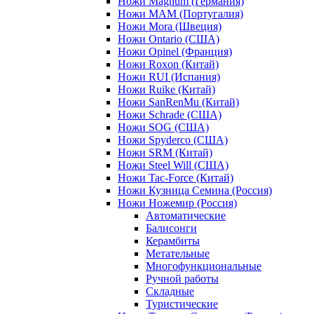
Ножи Magnum (Германия)
Ножи MAM (Португалия)
Ножи Mora (Швеция)
Ножи Ontario (США)
Ножи Opinel (Франция)
Ножи Roxon (Китай)
Ножи RUI (Испания)
Ножи Ruike (Китай)
Ножи SanRenMu (Китай)
Ножи Schrade (США)
Ножи SOG (США)
Ножи Spyderco (США)
Ножи SRM (Китай)
Ножи Steel Will (США)
Ножи Tac-Force (Китай)
Ножи Кузница Семина (Россия)
Ножи Ножемир (Россия)
Автоматические
Балисонги
Керамбиты
Метательные
Многофункциональные
Ручной работы
Складные
Туристические