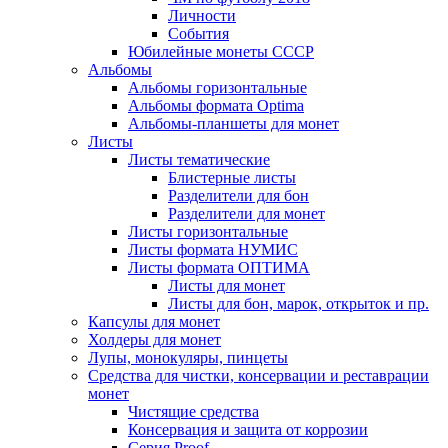
Личности
События
Юбилейные монеты СССР
Альбомы
Альбомы горизонтальные
Альбомы формата Optima
Альбомы-планшеты для монет
Листы
Листы тематические
Блистерные листы
Разделители для бон
Разделители для монет
Листы горизонтальные
Листы формата НУМИС
Листы формата ОПТИМА
Листы для монет
Листы для бон, марок, открыток и пр.
Капсулы для монет
Холдеры для монет
Лупы, монокуляры, пинцеты
Средства для чистки, консервации и реставрации
монет
Чистящие средства
Консервация и защита от коррозии
Серия Proof