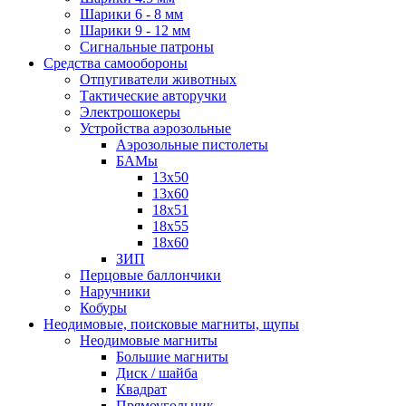
Шарики 6 - 8 мм
Шарики 9 - 12 мм
Сигнальные патроны
Средства самообороны
Отпугиватели животных
Тактические авторучки
Электрошокеры
Устройства аэрозольные
Аэрозольные пистолеты
БАМы
13х50
13х60
18х51
18х55
18х60
ЗИП
Перцовые баллончики
Наручники
Кобуры
Неодимовые, поисковые магниты, щупы
Неодимовые магниты
Большие магниты
Диск / шайба
Квадрат
Прямоугольник