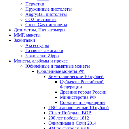
Перчатки
Пружинные пистолеты
AngryBall пистолеты
CO2 пистолеты
Green Gas пистолеты
Дозиметры, Нитратомеры
ММГ, макеты
Зажигалки
Аксессуары
Газовые зажигалки
Зажигалки Zippo
Монеты, альбомы и прочее
Юбилейные и памятные монеты
Юбилейные монеты РФ
Биметаллические 10 рублей
Субъекты Российской
Федерации
Древние города России
Министерства РФ
События и годовщины
ГВС и аналогичные 10 рублей
70 лет Победы в ВОВ
200 лет победы 1812
Олимпиада в Сочи 2014
ЧМ по футболу 2018