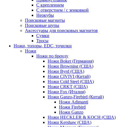
С креплением
С отверстием / с зенковкой
Неокубы
Поисковые магниты
Поисковые щупы
Аксессуары для поисковых магнитов
Сумки
Тросы
Ножи, топоры, EDC, точилки
Ножи
Ножи по бренду
Ножи Boker (Германия)
Ножи Browning (США)
Ножи Byrd (США)
Ножи CIVIVI (Китай)
Ножи Cold Steel (США)
Ножи CRKT (США)
Ножи Fox (Италия)
Ножи Ganzo-Firebird (Китай)
Ножи Adimanti
Ножи Firebird
Ножи Ganzo
Ножи HECKLER & KOCH (США)
Ножи Kershaw (США)