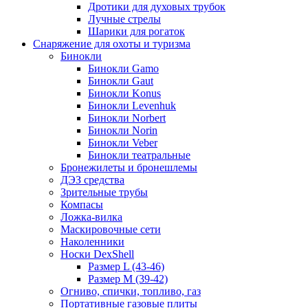
Дротики для духовых трубок
Лучные стрелы
Шарики для рогаток
Снаряжение для охоты и туризма
Бинокли
Бинокли Gamo
Бинокли Gaut
Бинокли Konus
Бинокли Levenhuk
Бинокли Norbert
Бинокли Norin
Бинокли Veber
Бинокли театральные
Бронежилеты и бронешлемы
ДЭЗ средства
Зрительные трубы
Компасы
Ложка-вилка
Маскировочные сети
Наколенники
Носки DexShell
Размер L (43-46)
Размер M (39-42)
Огниво, спички, топливо, газ
Портативные газовые плиты