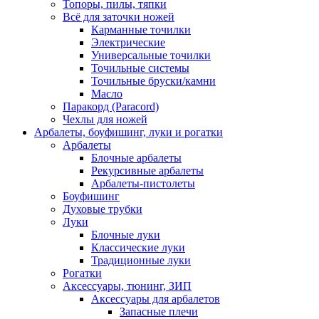
Топоры, пилы, тяпки
Всё для заточки ножей
Карманные точилки
Электрические
Универсальные точилки
Точильные системы
Точильные бруски/камни
Масло
Паракорд (Paracord)
Чехлы для ножей
Арбалеты, боуфишинг, луки и рогатки
Арбалеты
Блочные арбалеты
Рекурсивные арбалеты
Арбалеты-пистолеты
Боуфишинг
Духовые трубки
Луки
Блочные луки
Классические луки
Традиционные луки
Рогатки
Аксессуары, тюнинг, ЗИП
Аксессуары для арбалетов
Запасные плечи