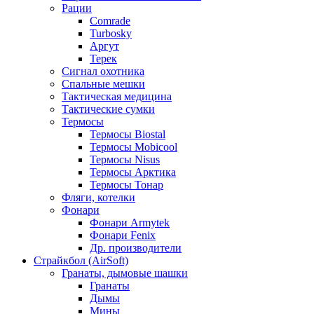
Рации
Comrade
Turbosky
Аргут
Терек
Сигнал охотника
Спальные мешки
Тактическая медицина
Тактические сумки
Термосы
Термосы Biostal
Термосы Mobicool
Термосы Nisus
Термосы Арктика
Термосы Тонар
Фляги, котелки
Фонари
Фонари Armytek
Фонари Fenix
Др. производители
Страйкбол (AirSoft)
Гранаты, дымовые шашки
Гранаты
Дымы
Мины