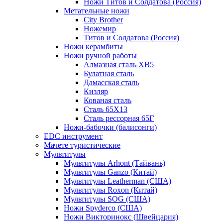
Ножи Титов и Солдатова (Россия)
Метательные ножи
City Brother
Ножемир
Титов и Солдатова (Россия)
Ножи керамбиты
Ножи ручной работы
Алмазная сталь ХВ5
Булатная сталь
Дамасская сталь
Кизляр
Кованая сталь
Сталь 65Х13
Сталь рессорная 65Г
Ножи-бабочки (балисонги)
EDC инструмент
Мачете туристические
Мультитулы
Мультитулы Arhont (Тайвань)
Мультитулы Ganzo (Китай)
Мультитулы Leatherman (США)
Мультитулы Roxon (Китай)
Мультитулы SOG (США)
Ножи Spyderco (США)
Ножи Викторинокс (Швейцария)