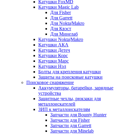
Катушки FoxMD
Катушки Magic Lab
Для Fisher
Для Garrett
Для Nokta|Makro
Для Квэст
Для Минелаб
Катушки Nokta|Makro
Катушки АКА
Катушки Детеч
Катушки Корс
Катушки Марс
Катушки Нэл
Болты для крепления катушки
Защиты на поисковые катушки
Поисковое снаряжение
Аккумуляторы, батарейки, зарядные
устройства
Защитные чехлы, рюкзаки для
металлоискателей
ЗИП к металлоискателям
Запчасти для Bounty Hunter
Запчасти для Fisher
Запчасти для Garrett
Запчасти для Minelab