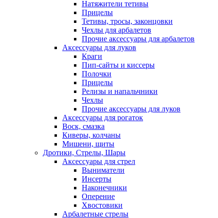
Натяжители тетивы
Прицелы
Тетивы, тросы, законцовки
Чехлы для арбалетов
Прочие аксессуары для арбалетов
Аксессуары для луков
Краги
Пип-сайты и киссеры
Полочки
Прицелы
Релизы и напальчники
Чехлы
Прочие аксессуары для луков
Аксессуары для рогаток
Воск, смазка
Киверы, колчаны
Мишени, щиты
Дротики, Стрелы, Шары
Аксессуары для стрел
Выниматели
Инсерты
Наконечники
Оперение
Хвостовики
Арбалетные стрелы