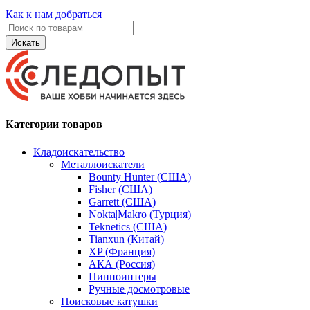
Как к нам добраться
Искать
Категории товаров
Кладоискательство
Металлоискатели
Bounty Hunter (США)
Fisher (США)
Garrett (США)
Nokta|Makro (Турция)
Teknetics (США)
Tianxun (Китай)
XP (Франция)
АКА (Россия)
Пинпоинтеры
Ручные досмотровые
Поисковые катушки