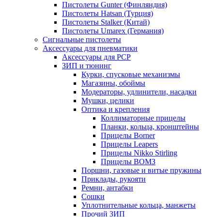
Пистолеты Gunter (Финляндия)
Пистолеты Hatsan (Турция)
Пистолеты Stalker (Китай)
Пистолеты Umarex (Германия)
Сигнальные пистолеты
Аксессуары для пневматики
Аксессуары для PCP
ЗИП и тюнинг
Курки, спусковые механизмы
Магазины, обоймы
Модераторы, удлинители, насадки
Мушки, целики
Оптика и крепления
Коллиматорные прицелы
Планки, кольца, кронштейны
Прицелы Borner
Прицелы Leapers
Прицелы Nikko Stirling
Прицелы ВОМЗ
Поршни, газовые и витые пружины
Приклады, рукояти
Ремни, антабки
Сошки
Уплотнительные кольца, манжеты
Прочий ЗИП