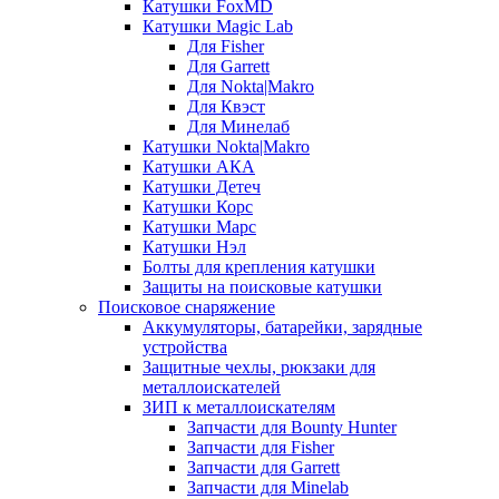
Катушки FoxMD
Катушки Magic Lab
Для Fisher
Для Garrett
Для Nokta|Makro
Для Квэст
Для Минелаб
Катушки Nokta|Makro
Катушки АКА
Катушки Детеч
Катушки Корс
Катушки Марс
Катушки Нэл
Болты для крепления катушки
Защиты на поисковые катушки
Поисковое снаряжение
Аккумуляторы, батарейки, зарядные
устройства
Защитные чехлы, рюкзаки для
металлоискателей
ЗИП к металлоискателям
Запчасти для Bounty Hunter
Запчасти для Fisher
Запчасти для Garrett
Запчасти для Minelab