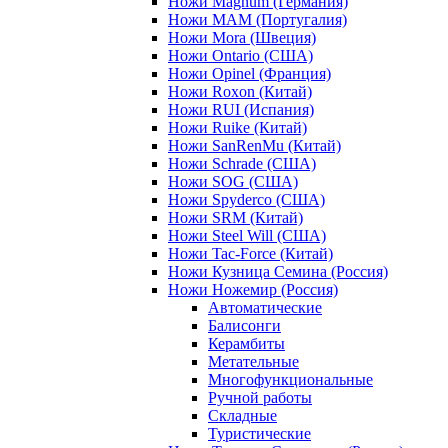
Ножи Magnum (Германия)
Ножи MAM (Португалия)
Ножи Mora (Швеция)
Ножи Ontario (США)
Ножи Opinel (Франция)
Ножи Roxon (Китай)
Ножи RUI (Испания)
Ножи Ruike (Китай)
Ножи SanRenMu (Китай)
Ножи Schrade (США)
Ножи SOG (США)
Ножи Spyderco (США)
Ножи SRM (Китай)
Ножи Steel Will (США)
Ножи Tac-Force (Китай)
Ножи Кузница Семина (Россия)
Ножи Ножемир (Россия)
Автоматические
Балисонги
Керамбиты
Метательные
Многофункциональные
Ручной работы
Складные
Туристические