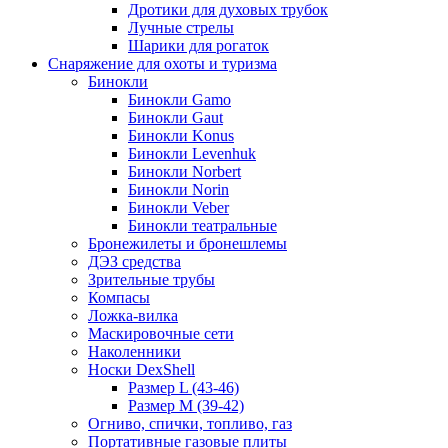
Дротики для духовых трубок
Лучные стрелы
Шарики для рогаток
Снаряжение для охоты и туризма
Бинокли
Бинокли Gamo
Бинокли Gaut
Бинокли Konus
Бинокли Levenhuk
Бинокли Norbert
Бинокли Norin
Бинокли Veber
Бинокли театральные
Бронежилеты и бронешлемы
ДЭЗ средства
Зрительные трубы
Компасы
Ложка-вилка
Маскировочные сети
Наколенники
Носки DexShell
Размер L (43-46)
Размер M (39-42)
Огниво, спички, топливо, газ
Портативные газовые плиты