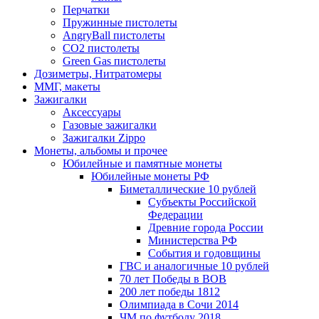
Перчатки
Пружинные пистолеты
AngryBall пистолеты
CO2 пистолеты
Green Gas пистолеты
Дозиметры, Нитратомеры
ММГ, макеты
Зажигалки
Аксессуары
Газовые зажигалки
Зажигалки Zippo
Монеты, альбомы и прочее
Юбилейные и памятные монеты
Юбилейные монеты РФ
Биметаллические 10 рублей
Субъекты Российской
Федерации
Древние города России
Министерства РФ
События и годовщины
ГВС и аналогичные 10 рублей
70 лет Победы в ВОВ
200 лет победы 1812
Олимпиада в Сочи 2014
ЧМ по футболу 2018