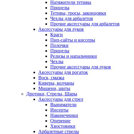
Натяжители тетивы
Прицелы
Тетивы, тросы, законцовки
Чехлы для арбалетов
Прочие аксессуары для арбалетов
Аксессуары для луков
Краги
Пип-сайты и киссеры
Полочки
Прицелы
Релизы и напальчники
Чехлы
Прочие аксессуары для луков
Аксессуары для рогаток
Воск, смазка
Киверы, колчаны
Мишени, щиты
Дротики, Стрелы, Шары
Аксессуары для стрел
Выниматели
Инсерты
Наконечники
Оперение
Хвостовики
Арбалетные стрелы