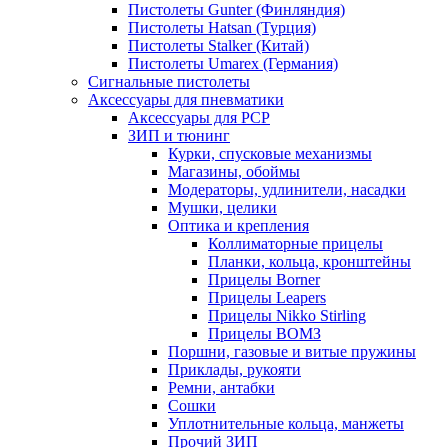
Пистолеты Gunter (Финляндия)
Пистолеты Hatsan (Турция)
Пистолеты Stalker (Китай)
Пистолеты Umarex (Германия)
Сигнальные пистолеты
Аксессуары для пневматики
Аксессуары для PCP
ЗИП и тюнинг
Курки, спусковые механизмы
Магазины, обоймы
Модераторы, удлинители, насадки
Мушки, целики
Оптика и крепления
Коллиматорные прицелы
Планки, кольца, кронштейны
Прицелы Borner
Прицелы Leapers
Прицелы Nikko Stirling
Прицелы ВОМЗ
Поршни, газовые и витые пружины
Приклады, рукояти
Ремни, антабки
Сошки
Уплотнительные кольца, манжеты
Прочий ЗИП