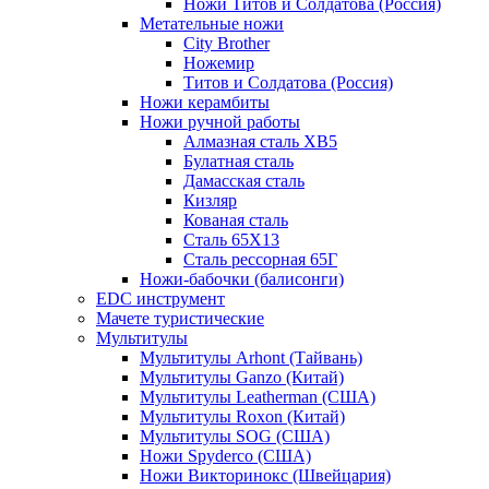
Ножи Титов и Солдатова (Россия)
Метательные ножи
City Brother
Ножемир
Титов и Солдатова (Россия)
Ножи керамбиты
Ножи ручной работы
Алмазная сталь ХВ5
Булатная сталь
Дамасская сталь
Кизляр
Кованая сталь
Сталь 65Х13
Сталь рессорная 65Г
Ножи-бабочки (балисонги)
EDC инструмент
Мачете туристические
Мультитулы
Мультитулы Arhont (Тайвань)
Мультитулы Ganzo (Китай)
Мультитулы Leatherman (США)
Мультитулы Roxon (Китай)
Мультитулы SOG (США)
Ножи Spyderco (США)
Ножи Викторинокс (Швейцария)