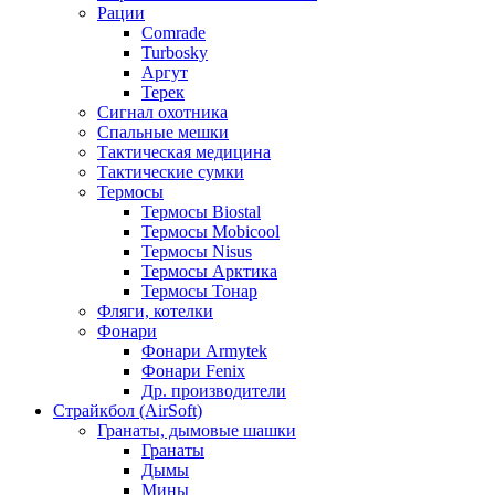
Рации
Comrade
Turbosky
Аргут
Терек
Сигнал охотника
Спальные мешки
Тактическая медицина
Тактические сумки
Термосы
Термосы Biostal
Термосы Mobicool
Термосы Nisus
Термосы Арктика
Термосы Тонар
Фляги, котелки
Фонари
Фонари Armytek
Фонари Fenix
Др. производители
Страйкбол (AirSoft)
Гранаты, дымовые шашки
Гранаты
Дымы
Мины