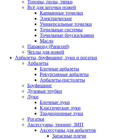
Топоры, пилы, тяпки
Всё для заточки ножей
Карманные точилки
Электрические
Универсальные точилки
Точильные системы
Точильные бруски/камни
Масло
Паракорд (Paracord)
Чехлы для ножей
Арбалеты, боуфишинг, луки и рогатки
Арбалеты
Блочные арбалеты
Рекурсивные арбалеты
Арбалеты-пистолеты
Боуфишинг
Духовые трубки
Луки
Блочные луки
Классические луки
Традиционные луки
Рогатки
Аксессуары, тюнинг, ЗИП
Аксессуары для арбалетов
Запасные плечи