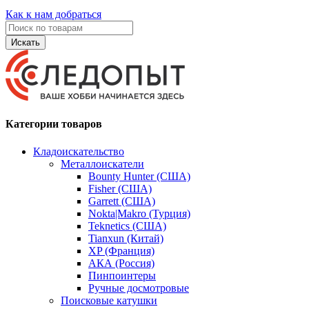
Как к нам добраться
Искать
Категории товаров
Кладоискательство
Металлоискатели
Bounty Hunter (США)
Fisher (США)
Garrett (США)
Nokta|Makro (Турция)
Teknetics (США)
Tianxun (Китай)
XP (Франция)
АКА (Россия)
Пинпоинтеры
Ручные досмотровые
Поисковые катушки