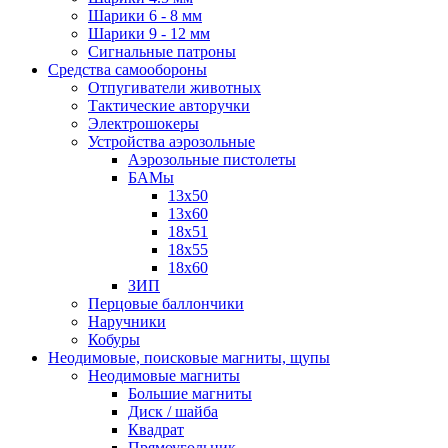
Шарики 6 - 8 мм
Шарики 9 - 12 мм
Сигнальные патроны
Средства самообороны
Отпугиватели животных
Тактические авторучки
Электрошокеры
Устройства аэрозольные
Аэрозольные пистолеты
БАМы
13х50
13х60
18х51
18х55
18х60
ЗИП
Перцовые баллончики
Наручники
Кобуры
Неодимовые, поисковые магниты, щупы
Неодимовые магниты
Большие магниты
Диск / шайба
Квадрат
Прямоугольник