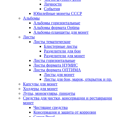
Личности
События
Юбилейные монеты СССР
Альбомы
Альбомы горизонтальные
Альбомы формата Optima
Альбомы-планшеты для монет
Листы
Листы тематические
Блистерные листы
Разделители для бон
Разделители для монет
Листы горизонтальные
Листы формата НУМИС
Листы формата ОПТИМА
Листы для монет
Листы для бон, марок, открыток и пр.
Капсулы для монет
Холдеры для монет
Лупы, монокуляры, пинцеты
Средства для чистки, консервации и реставрации
монет
Чистящие средства
Консервация и защита от коррозии
Серия Proof