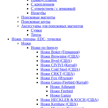
С креплением
С отверстием / с зенковкой
Неокубы
Поисковые магниты
Поисковые щупы
Аксессуары для поисковых магнитов
Сумки
Тросы
Ножи, топоры, EDC, точилки
Ножи
Ножи по бренду
Ножи Boker (Германия)
Ножи Browning (США)
Ножи Byrd (США)
Ножи CIVIVI (Китай)
Ножи Cold Steel (США)
Ножи CRKT (США)
Ножи Fox (Италия)
Ножи Ganzo-Firebird (Китай)
Ножи Adimanti
Ножи Firebird
Ножи Ganzo
Ножи HECKLER & KOCH (США)
Ножи Kershaw (США)