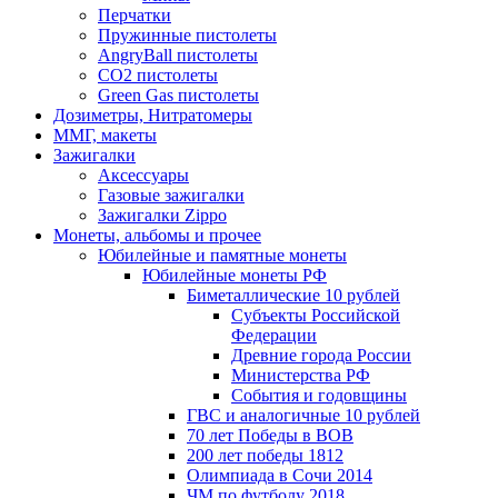
Перчатки
Пружинные пистолеты
AngryBall пистолеты
CO2 пистолеты
Green Gas пистолеты
Дозиметры, Нитратомеры
ММГ, макеты
Зажигалки
Аксессуары
Газовые зажигалки
Зажигалки Zippo
Монеты, альбомы и прочее
Юбилейные и памятные монеты
Юбилейные монеты РФ
Биметаллические 10 рублей
Субъекты Российской
Федерации
Древние города России
Министерства РФ
События и годовщины
ГВС и аналогичные 10 рублей
70 лет Победы в ВОВ
200 лет победы 1812
Олимпиада в Сочи 2014
ЧМ по футболу 2018