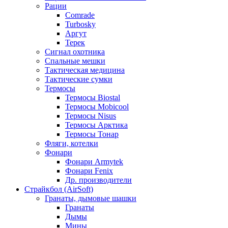
Рации
Comrade
Turbosky
Аргут
Терек
Сигнал охотника
Спальные мешки
Тактическая медицина
Тактические сумки
Термосы
Термосы Biostal
Термосы Mobicool
Термосы Nisus
Термосы Арктика
Термосы Тонар
Фляги, котелки
Фонари
Фонари Armytek
Фонари Fenix
Др. производители
Страйкбол (AirSoft)
Гранаты, дымовые шашки
Гранаты
Дымы
Мины