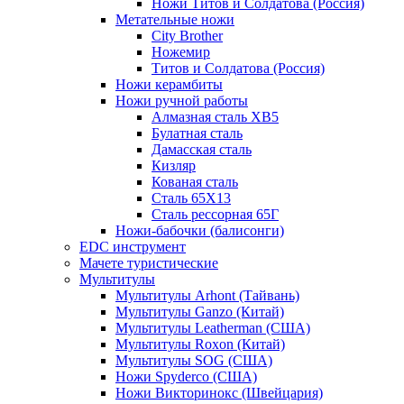
Ножи Титов и Солдатова (Россия)
Метательные ножи
City Brother
Ножемир
Титов и Солдатова (Россия)
Ножи керамбиты
Ножи ручной работы
Алмазная сталь ХВ5
Булатная сталь
Дамасская сталь
Кизляр
Кованая сталь
Сталь 65Х13
Сталь рессорная 65Г
Ножи-бабочки (балисонги)
EDC инструмент
Мачете туристические
Мультитулы
Мультитулы Arhont (Тайвань)
Мультитулы Ganzo (Китай)
Мультитулы Leatherman (США)
Мультитулы Roxon (Китай)
Мультитулы SOG (США)
Ножи Spyderco (США)
Ножи Викторинокс (Швейцария)