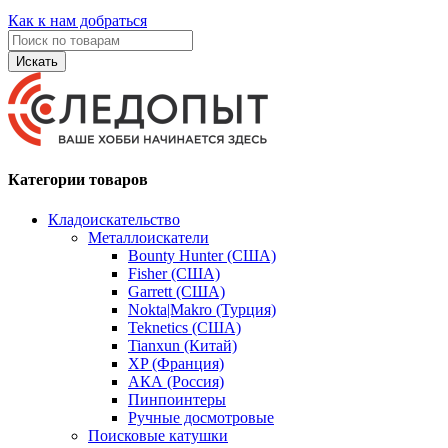
Как к нам добраться
Искать
Категории товаров
Кладоискательство
Металлоискатели
Bounty Hunter (США)
Fisher (США)
Garrett (США)
Nokta|Makro (Турция)
Teknetics (США)
Tianxun (Китай)
XP (Франция)
АКА (Россия)
Пинпоинтеры
Ручные досмотровые
Поисковые катушки