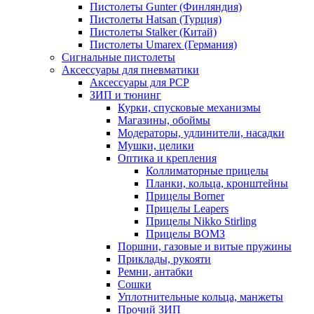
Пистолеты Gunter (Финляндия)
Пистолеты Hatsan (Турция)
Пистолеты Stalker (Китай)
Пистолеты Umarex (Германия)
Сигнальные пистолеты
Аксессуары для пневматики
Аксессуары для PCP
ЗИП и тюнинг
Курки, спусковые механизмы
Магазины, обоймы
Модераторы, удлинители, насадки
Мушки, целики
Оптика и крепления
Коллиматорные прицелы
Планки, кольца, кронштейны
Прицелы Borner
Прицелы Leapers
Прицелы Nikko Stirling
Прицелы ВОМЗ
Поршни, газовые и витые пружины
Приклады, рукояти
Ремни, антабки
Сошки
Уплотнительные кольца, манжеты
Прочий ЗИП