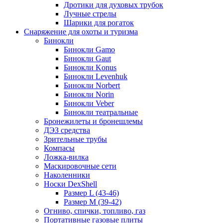
Дротики для духовых трубок
Лучные стрелы
Шарики для рогаток
Снаряжение для охоты и туризма
Бинокли
Бинокли Gamo
Бинокли Gaut
Бинокли Konus
Бинокли Levenhuk
Бинокли Norbert
Бинокли Norin
Бинокли Veber
Бинокли театральные
Бронежилеты и бронешлемы
ДЭЗ средства
Зрительные трубы
Компасы
Ложка-вилка
Маскировочные сети
Наколенники
Носки DexShell
Размер L (43-46)
Размер M (39-42)
Огниво, спички, топливо, газ
Портативные газовые плиты