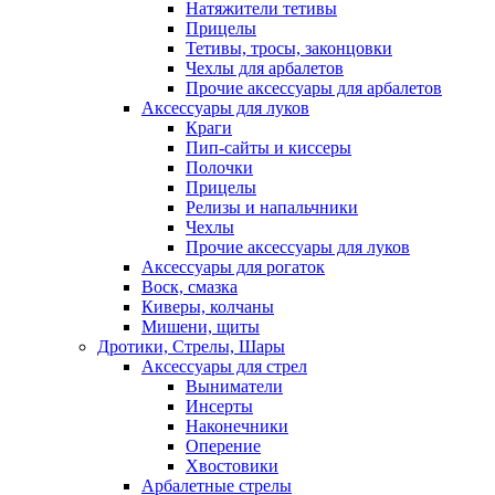
Натяжители тетивы
Прицелы
Тетивы, тросы, законцовки
Чехлы для арбалетов
Прочие аксессуары для арбалетов
Аксессуары для луков
Краги
Пип-сайты и киссеры
Полочки
Прицелы
Релизы и напальчники
Чехлы
Прочие аксессуары для луков
Аксессуары для рогаток
Воск, смазка
Киверы, колчаны
Мишени, щиты
Дротики, Стрелы, Шары
Аксессуары для стрел
Выниматели
Инсерты
Наконечники
Оперение
Хвостовики
Арбалетные стрелы