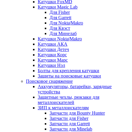
Катушки FoxMD
Катушки Magic Lab
Для Fisher
Для Garrett
Для Nokta|Makro
Для Квэст
Для Минелаб
Катушки Nokta|Makro
Катушки АКА
Катушки Детеч
Катушки Корс
Катушки Марс
Катушки Нэл
Болты для крепления катушки
Защиты на поисковые катушки
Поисковое снаряжение
Аккумуляторы, батарейки, зарядные
устройства
Защитные чехлы, рюкзаки для
металлоискателей
ЗИП к металлоискателям
Запчасти для Bounty Hunter
Запчасти для Fisher
Запчасти для Garrett
Запчасти для Minelab