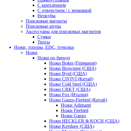
С креплением
С отверстием / с зенковкой
Неокубы
Поисковые магниты
Поисковые щупы
Аксессуары для поисковых магнитов
Сумки
Тросы
Ножи, топоры, EDC, точилки
Ножи
Ножи по бренду
Ножи Boker (Германия)
Ножи Browning (США)
Ножи Byrd (США)
Ножи CIVIVI (Китай)
Ножи Cold Steel (США)
Ножи CRKT (США)
Ножи Fox (Италия)
Ножи Ganzo-Firebird (Китай)
Ножи Adimanti
Ножи Firebird
Ножи Ganzo
Ножи HECKLER & KOCH (США)
Ножи Kershaw (США)