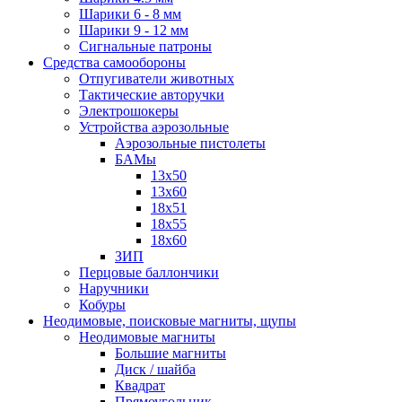
Шарики 6 - 8 мм
Шарики 9 - 12 мм
Сигнальные патроны
Средства самообороны
Отпугиватели животных
Тактические авторучки
Электрошокеры
Устройства аэрозольные
Аэрозольные пистолеты
БАМы
13х50
13х60
18х51
18х55
18х60
ЗИП
Перцовые баллончики
Наручники
Кобуры
Неодимовые, поисковые магниты, щупы
Неодимовые магниты
Большие магниты
Диск / шайба
Квадрат
Прямоугольник