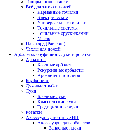
Топоры, пилы, тяпки
Всё для заточки ножей
Карманные точилки
Электрические
Универсальные точилки
Точильные системы
Точильные бруски/камни
Масло
Паракорд (Paracord)
Чехлы для ножей
Арбалеты, боуфишинг, луки и рогатки
Арбалеты
Блочные арбалеты
Рекурсивные арбалеты
Арбалеты-пистолеты
Боуфишинг
Духовые трубки
Луки
Блочные луки
Классические луки
Традиционные луки
Рогатки
Аксессуары, тюнинг, ЗИП
Аксессуары для арбалетов
Запасные плечи