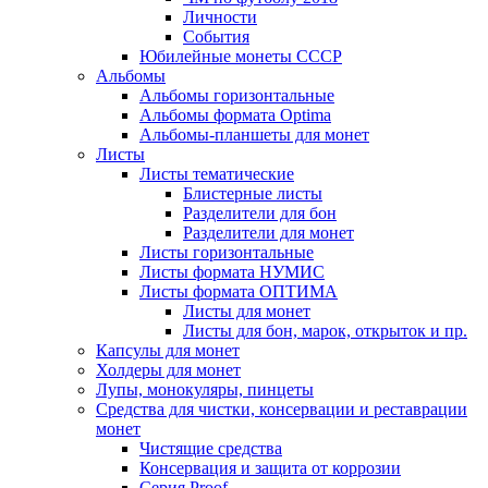
Личности
События
Юбилейные монеты СССР
Альбомы
Альбомы горизонтальные
Альбомы формата Optima
Альбомы-планшеты для монет
Листы
Листы тематические
Блистерные листы
Разделители для бон
Разделители для монет
Листы горизонтальные
Листы формата НУМИС
Листы формата ОПТИМА
Листы для монет
Листы для бон, марок, открыток и пр.
Капсулы для монет
Холдеры для монет
Лупы, монокуляры, пинцеты
Средства для чистки, консервации и реставрации
монет
Чистящие средства
Консервация и защита от коррозии
Серия Proof