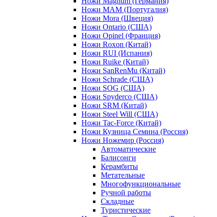
Ножи Magnum (Германия)
Ножи MAM (Португалия)
Ножи Mora (Швеция)
Ножи Ontario (США)
Ножи Opinel (Франция)
Ножи Roxon (Китай)
Ножи RUI (Испания)
Ножи Ruike (Китай)
Ножи SanRenMu (Китай)
Ножи Schrade (США)
Ножи SOG (США)
Ножи Spyderco (США)
Ножи SRM (Китай)
Ножи Steel Will (США)
Ножи Tac-Force (Китай)
Ножи Кузница Семина (Россия)
Ножи Ножемир (Россия)
Автоматические
Балисонги
Керамбиты
Метательные
Многофункциональные
Ручной работы
Складные
Туристические