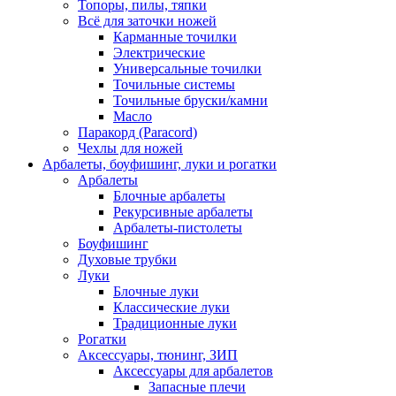
Топоры, пилы, тяпки
Всё для заточки ножей
Карманные точилки
Электрические
Универсальные точилки
Точильные системы
Точильные бруски/камни
Масло
Паракорд (Paracord)
Чехлы для ножей
Арбалеты, боуфишинг, луки и рогатки
Арбалеты
Блочные арбалеты
Рекурсивные арбалеты
Арбалеты-пистолеты
Боуфишинг
Духовые трубки
Луки
Блочные луки
Классические луки
Традиционные луки
Рогатки
Аксессуары, тюнинг, ЗИП
Аксессуары для арбалетов
Запасные плечи