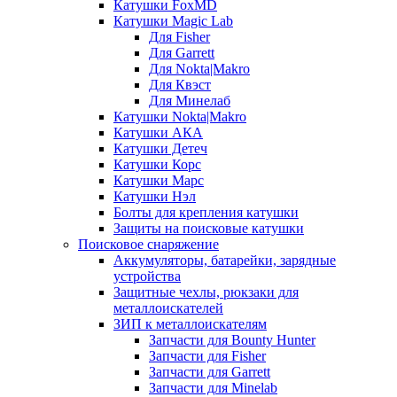
Катушки FoxMD
Катушки Magic Lab
Для Fisher
Для Garrett
Для Nokta|Makro
Для Квэст
Для Минелаб
Катушки Nokta|Makro
Катушки АКА
Катушки Детеч
Катушки Корс
Катушки Марс
Катушки Нэл
Болты для крепления катушки
Защиты на поисковые катушки
Поисковое снаряжение
Аккумуляторы, батарейки, зарядные
устройства
Защитные чехлы, рюкзаки для
металлоискателей
ЗИП к металлоискателям
Запчасти для Bounty Hunter
Запчасти для Fisher
Запчасти для Garrett
Запчасти для Minelab