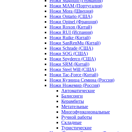
Ножи Magnum (Германия)
Ножи MAM (Португалия)
Ножи Mora (Швеция)
Ножи Ontario (США)
Ножи Opinel (Франция)
Ножи Roxon (Китай)
Ножи RUI (Испания)
Ножи Ruike (Китай)
Ножи SanRenMu (Китай)
Ножи Schrade (США)
Ножи SOG (США)
Ножи Spyderco (США)
Ножи SRM (Китай)
Ножи Steel Will (США)
Ножи Tac-Force (Китай)
Ножи Кузница Семина (Россия)
Ножи Ножемир (Россия)
Автоматические
Балисонги
Керамбиты
Метательные
Многофункциональные
Ручной работы
Складные
Туристические