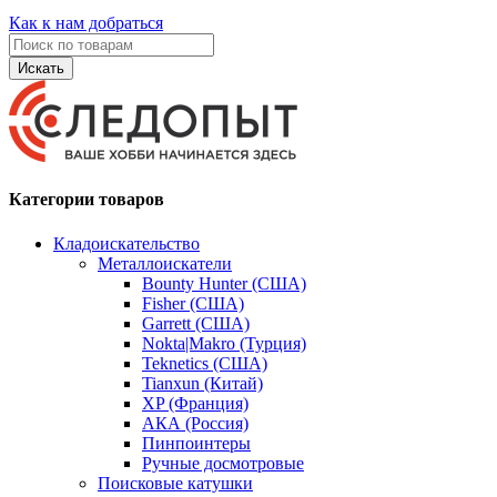
Как к нам добраться
Искать
Категории товаров
Кладоискательство
Металлоискатели
Bounty Hunter (США)
Fisher (США)
Garrett (США)
Nokta|Makro (Турция)
Teknetics (США)
Tianxun (Китай)
XP (Франция)
АКА (Россия)
Пинпоинтеры
Ручные досмотровые
Поисковые катушки