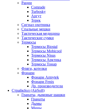
Рации
Comrade
Turbosky
Аргут
Терек
Сигнал охотника
Спальные мешки
Тактическая медицина
Тактические сумки
Термосы
Термосы Biostal
Термосы Mobicool
Термосы Nisus
Термосы Арктика
Термосы Тонар
Фляги, котелки
Фонари
Фонари Armytek
Фонари Fenix
Др. производители
Страйкбол (AirSoft)
Гранаты, дымовые шашки
Гранаты
Дымы
Мины