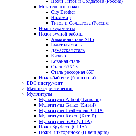
Ножи Титов и Солдатова (Россия)
Метательные ножи
City Brother
Ножемир
Титов и Солдатова (Россия)
Ножи керамбиты
Ножи ручной работы
Алмазная сталь ХВ5
Булатная сталь
Дамасская сталь
Кизляр
Кованая сталь
Сталь 65Х13
Сталь рессорная 65Г
Ножи-бабочки (балисонги)
EDC инструмент
Мачете туристические
Мультитулы
Мультитулы Arhont (Тайвань)
Мультитулы Ganzo (Китай)
Мультитулы Leatherman (США)
Мультитулы Roxon (Китай)
Мультитулы SOG (США)
Ножи Spyderco (США)
Ножи Викторинокс (Швейцария)