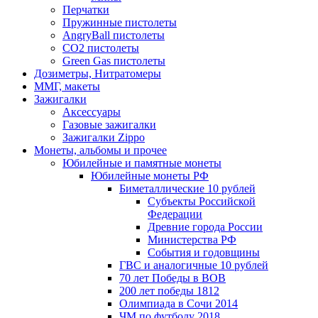
Перчатки
Пружинные пистолеты
AngryBall пистолеты
CO2 пистолеты
Green Gas пистолеты
Дозиметры, Нитратомеры
ММГ, макеты
Зажигалки
Аксессуары
Газовые зажигалки
Зажигалки Zippo
Монеты, альбомы и прочее
Юбилейные и памятные монеты
Юбилейные монеты РФ
Биметаллические 10 рублей
Субъекты Российской
Федерации
Древние города России
Министерства РФ
События и годовщины
ГВС и аналогичные 10 рублей
70 лет Победы в ВОВ
200 лет победы 1812
Олимпиада в Сочи 2014
ЧМ по футболу 2018