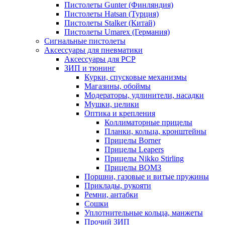
Пистолеты Gunter (Финляндия)
Пистолеты Hatsan (Турция)
Пистолеты Stalker (Китай)
Пистолеты Umarex (Германия)
Сигнальные пистолеты
Аксессуары для пневматики
Аксессуары для PCP
ЗИП и тюнинг
Курки, спусковые механизмы
Магазины, обоймы
Модераторы, удлинители, насадки
Мушки, целики
Оптика и крепления
Коллиматорные прицелы
Планки, кольца, кронштейны
Прицелы Borner
Прицелы Leapers
Прицелы Nikko Stirling
Прицелы ВОМЗ
Поршни, газовые и витые пружины
Приклады, рукояти
Ремни, антабки
Сошки
Уплотнительные кольца, манжеты
Прочий ЗИП