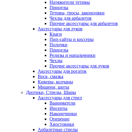
Натяжители тетивы
Прицелы
Тетивы, тросы, законцовки
Чехлы для арбалетов
Прочие аксессуары для арбалетов
Аксессуары для луков
Краги
Пип-сайты и киссеры
Полочки
Прицелы
Релизы и напальчники
Чехлы
Прочие аксессуары для луков
Аксессуары для рогаток
Воск, смазка
Киверы, колчаны
Мишени, щиты
Дротики, Стрелы, Шары
Аксессуары для стрел
Выниматели
Инсерты
Наконечники
Оперение
Хвостовики
Арбалетные стрелы