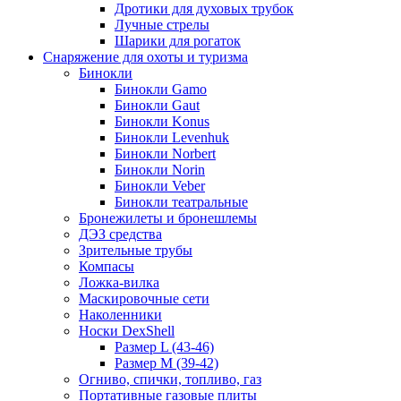
Дротики для духовых трубок
Лучные стрелы
Шарики для рогаток
Снаряжение для охоты и туризма
Бинокли
Бинокли Gamo
Бинокли Gaut
Бинокли Konus
Бинокли Levenhuk
Бинокли Norbert
Бинокли Norin
Бинокли Veber
Бинокли театральные
Бронежилеты и бронешлемы
ДЭЗ средства
Зрительные трубы
Компасы
Ложка-вилка
Маскировочные сети
Наколенники
Носки DexShell
Размер L (43-46)
Размер M (39-42)
Огниво, спички, топливо, газ
Портативные газовые плиты