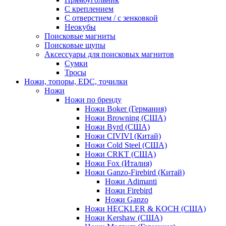
С креплением
С отверстием / с зенковкой
Неокубы
Поисковые магниты
Поисковые щупы
Аксессуары для поисковых магнитов
Сумки
Тросы
Ножи, топоры, EDC, точилки
Ножи
Ножи по бренду
Ножи Boker (Германия)
Ножи Browning (США)
Ножи Byrd (США)
Ножи CIVIVI (Китай)
Ножи Cold Steel (США)
Ножи CRKT (США)
Ножи Fox (Италия)
Ножи Ganzo-Firebird (Китай)
Ножи Adimanti
Ножи Firebird
Ножи Ganzo
Ножи HECKLER & KOCH (США)
Ножи Kershaw (США)