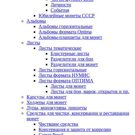
Личности
События
Юбилейные монеты СССР
Альбомы
Альбомы горизонтальные
Альбомы формата Optima
Альбомы-планшеты для монет
Листы
Листы тематические
Блистерные листы
Разделители для бон
Разделители для монет
Листы горизонтальные
Листы формата НУМИС
Листы формата ОПТИМА
Листы для монет
Листы для бон, марок, открыток и пр.
Капсулы для монет
Холдеры для монет
Лупы, монокуляры, пинцеты
Средства для чистки, консервации и реставрации
монет
Чистящие средства
Консервация и защита от коррозии
Серия Proof