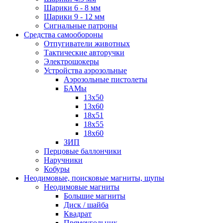
Шарики 6 - 8 мм
Шарики 9 - 12 мм
Сигнальные патроны
Средства самообороны
Отпугиватели животных
Тактические авторучки
Электрошокеры
Устройства аэрозольные
Аэрозольные пистолеты
БАМы
13х50
13х60
18х51
18х55
18х60
ЗИП
Перцовые баллончики
Наручники
Кобуры
Неодимовые, поисковые магниты, щупы
Неодимовые магниты
Большие магниты
Диск / шайба
Квадрат
Прямоугольник