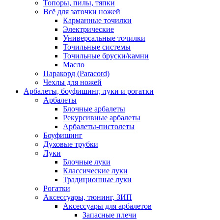
Топоры, пилы, тяпки
Всё для заточки ножей
Карманные точилки
Электрические
Универсальные точилки
Точильные системы
Точильные бруски/камни
Масло
Паракорд (Paracord)
Чехлы для ножей
Арбалеты, боуфишинг, луки и рогатки
Арбалеты
Блочные арбалеты
Рекурсивные арбалеты
Арбалеты-пистолеты
Боуфишинг
Духовые трубки
Луки
Блочные луки
Классические луки
Традиционные луки
Рогатки
Аксессуары, тюнинг, ЗИП
Аксессуары для арбалетов
Запасные плечи