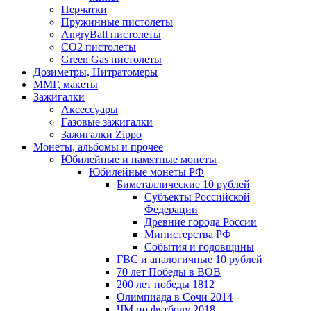
Перчатки
Пружинные пистолеты
AngryBall пистолеты
CO2 пистолеты
Green Gas пистолеты
Дозиметры, Нитратомеры
ММГ, макеты
Зажигалки
Аксессуары
Газовые зажигалки
Зажигалки Zippo
Монеты, альбомы и прочее
Юбилейные и памятные монеты
Юбилейные монеты РФ
Биметаллические 10 рублей
Субъекты Российской
Федерации
Древние города России
Министерства РФ
События и годовщины
ГВС и аналогичные 10 рублей
70 лет Победы в ВОВ
200 лет победы 1812
Олимпиада в Сочи 2014
ЧМ по футболу 2018