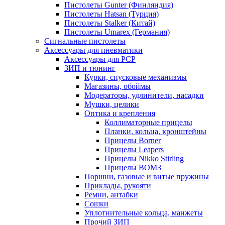
Пистолеты Gunter (Финляндия)
Пистолеты Hatsan (Турция)
Пистолеты Stalker (Китай)
Пистолеты Umarex (Германия)
Сигнальные пистолеты
Аксессуары для пневматики
Аксессуары для PCP
ЗИП и тюнинг
Курки, спусковые механизмы
Магазины, обоймы
Модераторы, удлинители, насадки
Мушки, целики
Оптика и крепления
Коллиматорные прицелы
Планки, кольца, кронштейны
Прицелы Borner
Прицелы Leapers
Прицелы Nikko Stirling
Прицелы ВОМЗ
Поршни, газовые и витые пружины
Приклады, рукояти
Ремни, антабки
Сошки
Уплотнительные кольца, манжеты
Прочий ЗИП