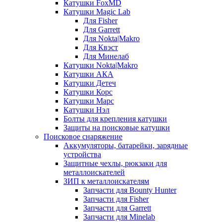
Катушки FoxMD
Катушки Magic Lab
Для Fisher
Для Garrett
Для Nokta|Makro
Для Квэст
Для Минелаб
Катушки Nokta|Makro
Катушки АКА
Катушки Детеч
Катушки Корс
Катушки Марс
Катушки Нэл
Болты для крепления катушки
Защиты на поисковые катушки
Поисковое снаряжение
Аккумуляторы, батарейки, зарядные
устройства
Защитные чехлы, рюкзаки для
металлоискателей
ЗИП к металлоискателям
Запчасти для Bounty Hunter
Запчасти для Fisher
Запчасти для Garrett
Запчасти для Minelab