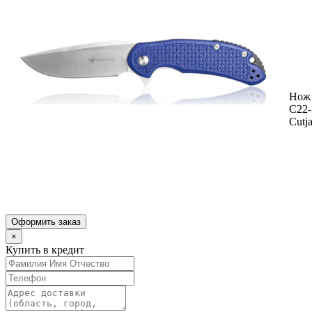
Нож 
C22
Cutj
Оформить заказ
×
Купить в кредит