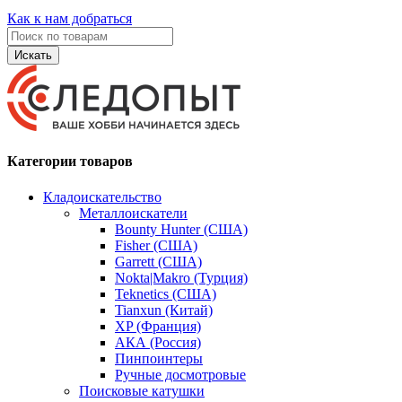
Как к нам добраться
Искать
Категории товаров
Кладоискательство
Металлоискатели
Bounty Hunter (США)
Fisher (США)
Garrett (США)
Nokta|Makro (Турция)
Teknetics (США)
Tianxun (Китай)
XP (Франция)
АКА (Россия)
Пинпоинтеры
Ручные досмотровые
Поисковые катушки