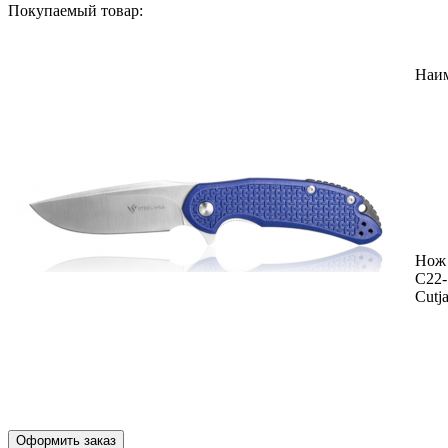
Покупаемый товар:
Наи
Нож 
C22
Cutj
Оформить заказ