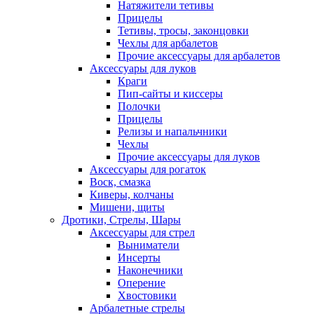
Натяжители тетивы
Прицелы
Тетивы, тросы, законцовки
Чехлы для арбалетов
Прочие аксессуары для арбалетов
Аксессуары для луков
Краги
Пип-сайты и киссеры
Полочки
Прицелы
Релизы и напальчники
Чехлы
Прочие аксессуары для луков
Аксессуары для рогаток
Воск, смазка
Киверы, колчаны
Мишени, щиты
Дротики, Стрелы, Шары
Аксессуары для стрел
Выниматели
Инсерты
Наконечники
Оперение
Хвостовики
Арбалетные стрелы