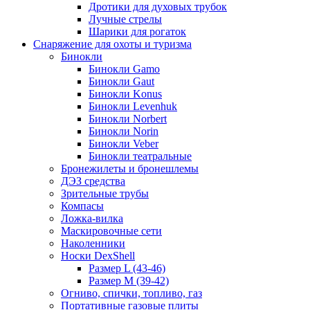
Дротики для духовых трубок
Лучные стрелы
Шарики для рогаток
Снаряжение для охоты и туризма
Бинокли
Бинокли Gamo
Бинокли Gaut
Бинокли Konus
Бинокли Levenhuk
Бинокли Norbert
Бинокли Norin
Бинокли Veber
Бинокли театральные
Бронежилеты и бронешлемы
ДЭЗ средства
Зрительные трубы
Компасы
Ложка-вилка
Маскировочные сети
Наколенники
Носки DexShell
Размер L (43-46)
Размер M (39-42)
Огниво, спички, топливо, газ
Портативные газовые плиты