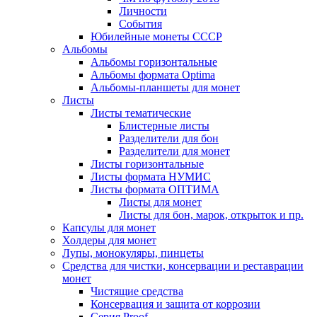
Личности
События
Юбилейные монеты СССР
Альбомы
Альбомы горизонтальные
Альбомы формата Optima
Альбомы-планшеты для монет
Листы
Листы тематические
Блистерные листы
Разделители для бон
Разделители для монет
Листы горизонтальные
Листы формата НУМИС
Листы формата ОПТИМА
Листы для монет
Листы для бон, марок, открыток и пр.
Капсулы для монет
Холдеры для монет
Лупы, монокуляры, пинцеты
Средства для чистки, консервации и реставрации
монет
Чистящие средства
Консервация и защита от коррозии
Серия Proof