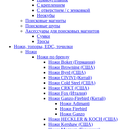
С креплением
С отверстием / с зенковкой
Неокубы
Поисковые магниты
Поисковые щупы
Аксессуары для поисковых магнитов
Сумки
Тросы
Ножи, топоры, EDC, точилки
Ножи
Ножи по бренду
Ножи Boker (Германия)
Ножи Browning (США)
Ножи Byrd (США)
Ножи CIVIVI (Китай)
Ножи Cold Steel (США)
Ножи CRKT (США)
Ножи Fox (Италия)
Ножи Ganzo-Firebird (Китай)
Ножи Adimanti
Ножи Firebird
Ножи Ganzo
Ножи HECKLER & KOCH (США)
Ножи Kershaw (США)