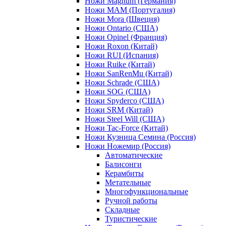
Ножи Magnum (Германия)
Ножи MAM (Португалия)
Ножи Mora (Швеция)
Ножи Ontario (США)
Ножи Opinel (Франция)
Ножи Roxon (Китай)
Ножи RUI (Испания)
Ножи Ruike (Китай)
Ножи SanRenMu (Китай)
Ножи Schrade (США)
Ножи SOG (США)
Ножи Spyderco (США)
Ножи SRM (Китай)
Ножи Steel Will (США)
Ножи Tac-Force (Китай)
Ножи Кузница Семина (Россия)
Ножи Ножемир (Россия)
Автоматические
Балисонги
Керамбиты
Метательные
Многофункциональные
Ручной работы
Складные
Туристические