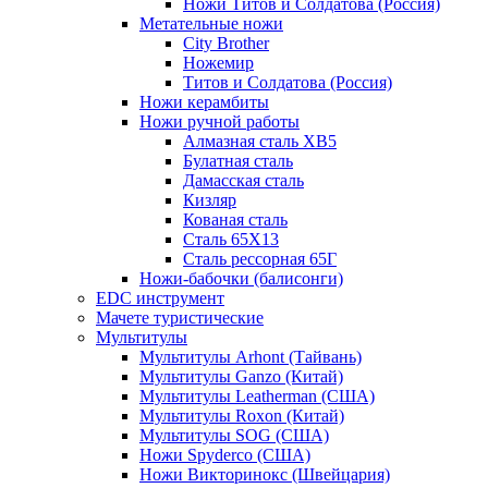
Ножи Титов и Солдатова (Россия)
Метательные ножи
City Brother
Ножемир
Титов и Солдатова (Россия)
Ножи керамбиты
Ножи ручной работы
Алмазная сталь ХВ5
Булатная сталь
Дамасская сталь
Кизляр
Кованая сталь
Сталь 65Х13
Сталь рессорная 65Г
Ножи-бабочки (балисонги)
EDC инструмент
Мачете туристические
Мультитулы
Мультитулы Arhont (Тайвань)
Мультитулы Ganzo (Китай)
Мультитулы Leatherman (США)
Мультитулы Roxon (Китай)
Мультитулы SOG (США)
Ножи Spyderco (США)
Ножи Викторинокс (Швейцария)