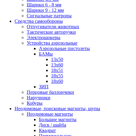
Шарики 6 - 8 мм
Шарики 9 - 12 мм
Сигнальные патроны
Средства самообороны
Отпугиватели животных
Тактические авторучки
Электрошокеры
Устройства аэрозольные
Аэрозольные пистолеты
БАМы
13х50
13х60
18х51
18х55
18х60
ЗИП
Перцовые баллончики
Наручники
Кобуры
Неодимовые, поисковые магниты, щупы
Неодимовые магниты
Большие магниты
Диск / шайба
Квадрат
Прямоугольник