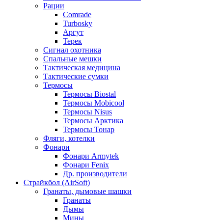
Рации
Comrade
Turbosky
Аргут
Терек
Сигнал охотника
Спальные мешки
Тактическая медицина
Тактические сумки
Термосы
Термосы Biostal
Термосы Mobicool
Термосы Nisus
Термосы Арктика
Термосы Тонар
Фляги, котелки
Фонари
Фонари Armytek
Фонари Fenix
Др. производители
Страйкбол (AirSoft)
Гранаты, дымовые шашки
Гранаты
Дымы
Мины