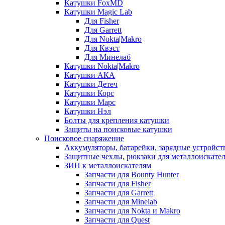
Катушки FoxMD
Катушки Magic Lab
Для Fisher
Для Garrett
Для Nokta|Makro
Для Квэст
Для Минелаб
Катушки Nokta|Makro
Катушки АКА
Катушки Детеч
Катушки Корс
Катушки Марс
Катушки Нэл
Болты для крепления катушки
Защиты на поисковые катушки
Поисковое снаряжение
Аккумуляторы, батарейки, зарядные устройст
Защитные чехлы, рюкзаки для металлоискате
ЗИП к металлоискателям
Запчасти для Bounty Hunter
Запчасти для Fisher
Запчасти для Garrett
Запчасти для Minelab
Запчасти для Nokta и Makro
Запчасти для Quest