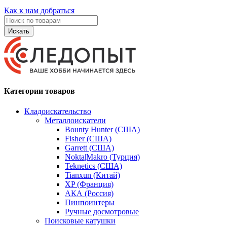
Как к нам добраться
Искать
Категории товаров
Кладоискательство
Металлоискатели
Bounty Hunter (США)
Fisher (США)
Garrett (США)
Nokta|Makro (Турция)
Teknetics (США)
Tianxun (Китай)
XP (Франция)
АКА (Россия)
Пинпоинтеры
Ручные досмотровые
Поисковые катушки