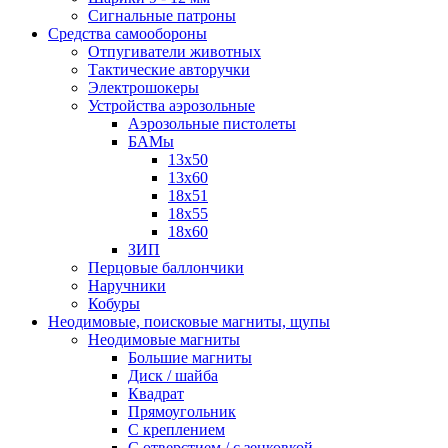
Сигнальные патроны
Средства самообороны
Отпугиватели животных
Тактические авторучки
Электрошокеры
Устройства аэрозольные
Аэрозольные пистолеты
БАМы
13х50
13х60
18х51
18х55
18х60
ЗИП
Перцовые баллончики
Наручники
Кобуры
Неодимовые, поисковые магниты, щупы
Неодимовые магниты
Большие магниты
Диск / шайба
Квадрат
Прямоугольник
С креплением
С отверстием / с зенковкой