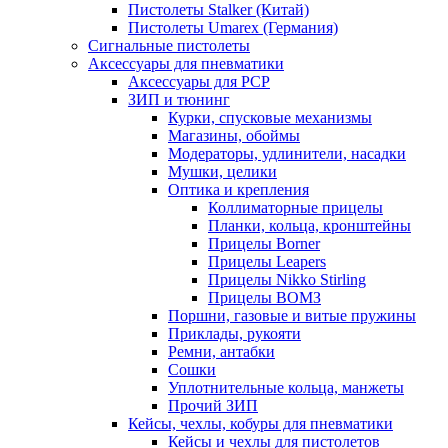
Пистолеты Stalker (Китай)
Пистолеты Umarex (Германия)
Сигнальные пистолеты
Аксессуары для пневматики
Аксессуары для PCP
ЗИП и тюнинг
Курки, спусковые механизмы
Магазины, обоймы
Модераторы, удлинители, насадки
Мушки, целики
Оптика и крепления
Коллиматорные прицелы
Планки, кольца, кронштейны
Прицелы Borner
Прицелы Leapers
Прицелы Nikko Stirling
Прицелы ВОМЗ
Поршни, газовые и витые пружины
Приклады, рукояти
Ремни, антабки
Сошки
Уплотнительные кольца, манжеты
Прочий ЗИП
Кейсы, чехлы, кобуры для пневматики
Кейсы и чехлы для пистолетов