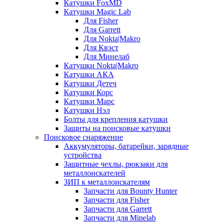
Катушки FoxMD
Катушки Magic Lab
Для Fisher
Для Garrett
Для Nokta|Makro
Для Квэст
Для Минелаб
Катушки Nokta|Makro
Катушки АКА
Катушки Детеч
Катушки Корс
Катушки Марс
Катушки Нэл
Болты для крепления катушки
Защиты на поисковые катушки
Поисковое снаряжение
Аккумуляторы, батарейки, зарядные
устройства
Защитные чехлы, рюкзаки для
металлоискателей
ЗИП к металлоискателям
Запчасти для Bounty Hunter
Запчасти для Fisher
Запчасти для Garrett
Запчасти для Minelab