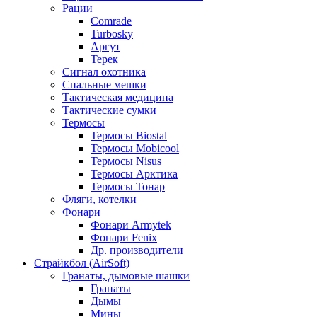
Рации
Comrade
Turbosky
Аргут
Терек
Сигнал охотника
Спальные мешки
Тактическая медицина
Тактические сумки
Термосы
Термосы Biostal
Термосы Mobicool
Термосы Nisus
Термосы Арктика
Термосы Тонар
Фляги, котелки
Фонари
Фонари Armytek
Фонари Fenix
Др. производители
Страйкбол (AirSoft)
Гранаты, дымовые шашки
Гранаты
Дымы
Мины