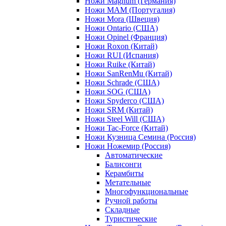
Ножи Magnum (Германия)
Ножи MAM (Португалия)
Ножи Mora (Швеция)
Ножи Ontario (США)
Ножи Opinel (Франция)
Ножи Roxon (Китай)
Ножи RUI (Испания)
Ножи Ruike (Китай)
Ножи SanRenMu (Китай)
Ножи Schrade (США)
Ножи SOG (США)
Ножи Spyderco (США)
Ножи SRM (Китай)
Ножи Steel Will (США)
Ножи Tac-Force (Китай)
Ножи Кузница Семина (Россия)
Ножи Ножемир (Россия)
Автоматические
Балисонги
Керамбиты
Метательные
Многофункциональные
Ручной работы
Складные
Туристические