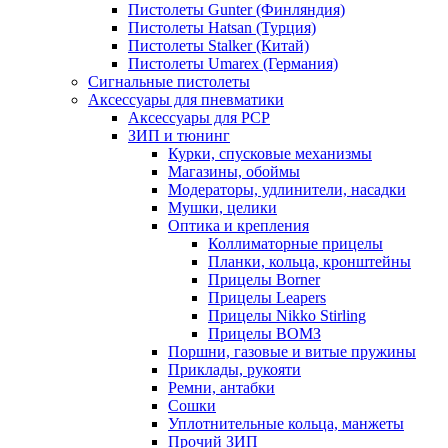
Пистолеты Gunter (Финляндия)
Пистолеты Hatsan (Турция)
Пистолеты Stalker (Китай)
Пистолеты Umarex (Германия)
Сигнальные пистолеты
Аксессуары для пневматики
Аксессуары для PCP
ЗИП и тюнинг
Курки, спусковые механизмы
Магазины, обоймы
Модераторы, удлинители, насадки
Мушки, целики
Оптика и крепления
Коллиматорные прицелы
Планки, кольца, кронштейны
Прицелы Borner
Прицелы Leapers
Прицелы Nikko Stirling
Прицелы ВОМЗ
Поршни, газовые и витые пружины
Приклады, рукояти
Ремни, антабки
Сошки
Уплотнительные кольца, манжеты
Прочий ЗИП