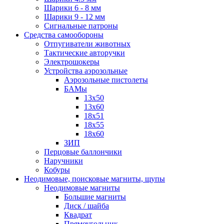
Шарики 6 - 8 мм
Шарики 9 - 12 мм
Сигнальные патроны
Средства самообороны
Отпугиватели животных
Тактические авторучки
Электрошокеры
Устройства аэрозольные
Аэрозольные пистолеты
БАМы
13х50
13х60
18х51
18х55
18х60
ЗИП
Перцовые баллончики
Наручники
Кобуры
Неодимовые, поисковые магниты, щупы
Неодимовые магниты
Большие магниты
Диск / шайба
Квадрат
Прямоугольник