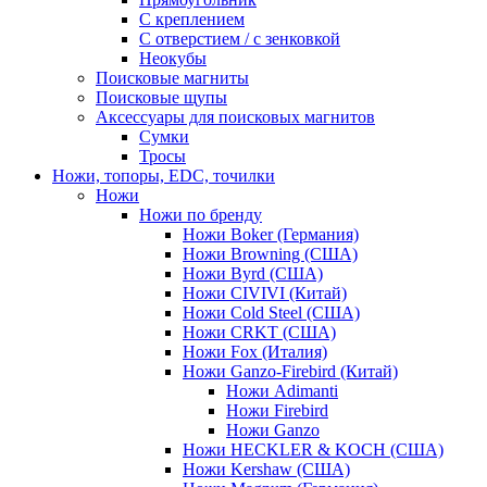
С креплением
С отверстием / с зенковкой
Неокубы
Поисковые магниты
Поисковые щупы
Аксессуары для поисковых магнитов
Сумки
Тросы
Ножи, топоры, EDC, точилки
Ножи
Ножи по бренду
Ножи Boker (Германия)
Ножи Browning (США)
Ножи Byrd (США)
Ножи CIVIVI (Китай)
Ножи Cold Steel (США)
Ножи CRKT (США)
Ножи Fox (Италия)
Ножи Ganzo-Firebird (Китай)
Ножи Adimanti
Ножи Firebird
Ножи Ganzo
Ножи HECKLER & KOCH (США)
Ножи Kershaw (США)