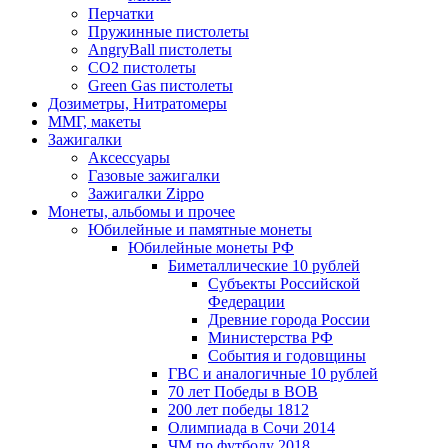
Перчатки
Пружинные пистолеты
AngryBall пистолеты
CO2 пистолеты
Green Gas пистолеты
Дозиметры, Нитратомеры
ММГ, макеты
Зажигалки
Аксессуары
Газовые зажигалки
Зажигалки Zippo
Монеты, альбомы и прочее
Юбилейные и памятные монеты
Юбилейные монеты РФ
Биметаллические 10 рублей
Субъекты Российской
Федерации
Древние города России
Министерства РФ
События и годовщины
ГВС и аналогичные 10 рублей
70 лет Победы в ВОВ
200 лет победы 1812
Олимпиада в Сочи 2014
ЧМ по футболу 2018