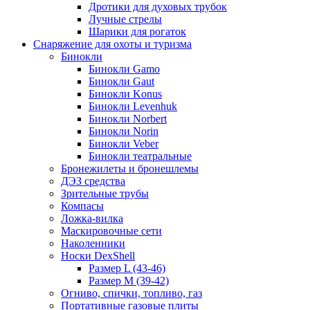
Дротики для духовых трубок
Лучные стрелы
Шарики для рогаток
Снаряжение для охоты и туризма
Бинокли
Бинокли Gamo
Бинокли Gaut
Бинокли Konus
Бинокли Levenhuk
Бинокли Norbert
Бинокли Norin
Бинокли Veber
Бинокли театральные
Бронежилеты и бронешлемы
ДЭЗ средства
Зрительные трубы
Компасы
Ложка-вилка
Маскировочные сети
Наколенники
Носки DexShell
Размер L (43-46)
Размер M (39-42)
Огниво, спички, топливо, газ
Портативные газовые плиты