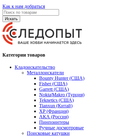
Как к нам добраться
Искать
Категории товаров
Кладоискательство
Металлоискатели
Bounty Hunter (США)
Fisher (США)
Garrett (США)
Nokta|Makro (Турция)
Teknetics (США)
Tianxun (Китай)
XP (Франция)
АКА (Россия)
Пинпоинтеры
Ручные досмотровые
Поисковые катушки