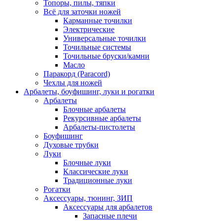
Топоры, пилы, тяпки
Всё для заточки ножей
Карманные точилки
Электрические
Универсальные точилки
Точильные системы
Точильные бруски/камни
Масло
Паракорд (Paracord)
Чехлы для ножей
Арбалеты, боуфишинг, луки и рогатки
Арбалеты
Блочные арбалеты
Рекурсивные арбалеты
Арбалеты-пистолеты
Боуфишинг
Духовые трубки
Луки
Блочные луки
Классические луки
Традиционные луки
Рогатки
Аксессуары, тюнинг, ЗИП
Аксессуары для арбалетов
Запасные плечи