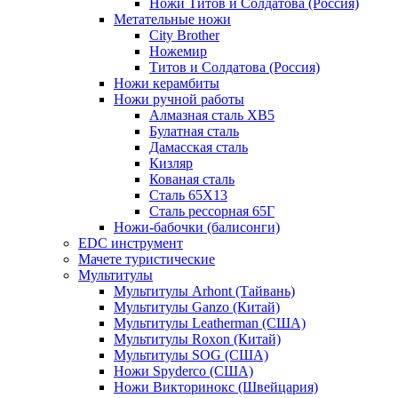
Ножи Титов и Солдатова (Россия)
Метательные ножи
City Brother
Ножемир
Титов и Солдатова (Россия)
Ножи керамбиты
Ножи ручной работы
Алмазная сталь ХВ5
Булатная сталь
Дамасская сталь
Кизляр
Кованая сталь
Сталь 65Х13
Сталь рессорная 65Г
Ножи-бабочки (балисонги)
EDC инструмент
Мачете туристические
Мультитулы
Мультитулы Arhont (Тайвань)
Мультитулы Ganzo (Китай)
Мультитулы Leatherman (США)
Мультитулы Roxon (Китай)
Мультитулы SOG (США)
Ножи Spyderco (США)
Ножи Викторинокс (Швейцария)