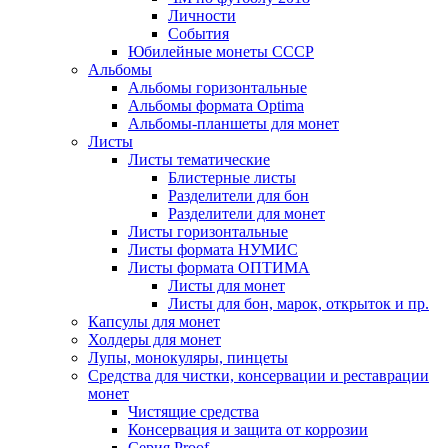
Личности
События
Юбилейные монеты СССР
Альбомы
Альбомы горизонтальные
Альбомы формата Optima
Альбомы-планшеты для монет
Листы
Листы тематические
Блистерные листы
Разделители для бон
Разделители для монет
Листы горизонтальные
Листы формата НУМИС
Листы формата ОПТИМА
Листы для монет
Листы для бон, марок, открыток и пр.
Капсулы для монет
Холдеры для монет
Лупы, монокуляры, пинцеты
Средства для чистки, консервации и реставрации
монет
Чистящие средства
Консервация и защита от коррозии
Серия Proof