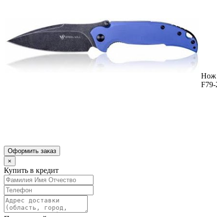
Нож 
F79-
Оформить заказ
×
Купить в кредит