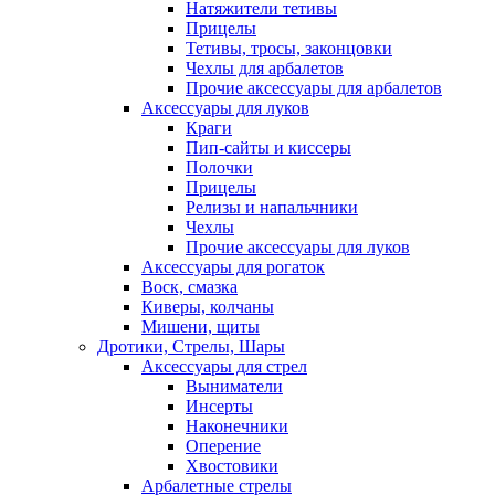
Натяжители тетивы
Прицелы
Тетивы, тросы, законцовки
Чехлы для арбалетов
Прочие аксессуары для арбалетов
Аксессуары для луков
Краги
Пип-сайты и киссеры
Полочки
Прицелы
Релизы и напальчники
Чехлы
Прочие аксессуары для луков
Аксессуары для рогаток
Воск, смазка
Киверы, колчаны
Мишени, щиты
Дротики, Стрелы, Шары
Аксессуары для стрел
Выниматели
Инсерты
Наконечники
Оперение
Хвостовики
Арбалетные стрелы