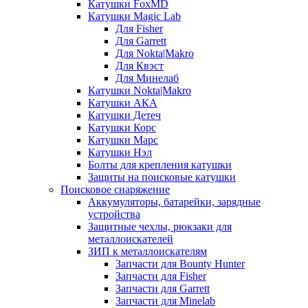
Катушки FoxMD
Катушки Magic Lab
Для Fisher
Для Garrett
Для Nokta|Makro
Для Квэст
Для Минелаб
Катушки Nokta|Makro
Катушки АКА
Катушки Детеч
Катушки Корс
Катушки Марс
Катушки Нэл
Болты для крепления катушки
Защиты на поисковые катушки
Поисковое снаряжение
Аккумуляторы, батарейки, зарядные
устройства
Защитные чехлы, рюкзаки для
металлоискателей
ЗИП к металлоискателям
Запчасти для Bounty Hunter
Запчасти для Fisher
Запчасти для Garrett
Запчасти для Minelab