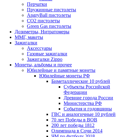
Перчатки
Пружинные пистолеты
AngryBall пистолеты
CO2 пистолеты
Green Gas пистолеты
Дозиметры, Нитратомеры
ММГ, макеты
Зажигалки
Аксессуары
Газовые зажигалки
Зажигалки Zippo
Монеты, альбомы и прочее
Юбилейные и памятные монеты
Юбилейные монеты РФ
Биметаллические 10 рублей
Субъекты Российской
Федерации
Древние города России
Министерства РФ
События и годовщины
ГВС и аналогичные 10 рублей
70 лет Победы в ВОВ
200 лет победы 1812
Олимпиада в Сочи 2014
ЧМ по футболу 2018