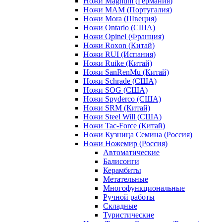
Ножи Magnum (Германия)
Ножи MAM (Португалия)
Ножи Mora (Швеция)
Ножи Ontario (США)
Ножи Opinel (Франция)
Ножи Roxon (Китай)
Ножи RUI (Испания)
Ножи Ruike (Китай)
Ножи SanRenMu (Китай)
Ножи Schrade (США)
Ножи SOG (США)
Ножи Spyderco (США)
Ножи SRM (Китай)
Ножи Steel Will (США)
Ножи Tac-Force (Китай)
Ножи Кузница Семина (Россия)
Ножи Ножемир (Россия)
Автоматические
Балисонги
Керамбиты
Метательные
Многофункциональные
Ручной работы
Складные
Туристические