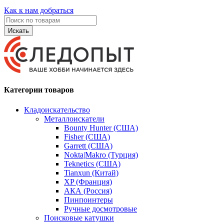
Как к нам добраться
Искать
Категории товаров
Кладоискательство
Металлоискатели
Bounty Hunter (США)
Fisher (США)
Garrett (США)
Nokta|Makro (Турция)
Teknetics (США)
Tianxun (Китай)
XP (Франция)
АКА (Россия)
Пинпоинтеры
Ручные досмотровые
Поисковые катушки