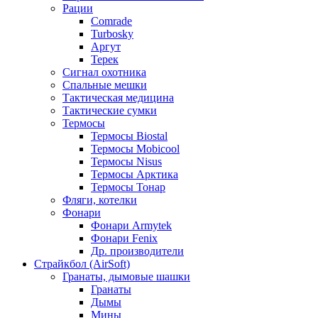
Рации
Comrade
Turbosky
Аргут
Терек
Сигнал охотника
Спальные мешки
Тактическая медицина
Тактические сумки
Термосы
Термосы Biostal
Термосы Mobicool
Термосы Nisus
Термосы Арктика
Термосы Тонар
Фляги, котелки
Фонари
Фонари Armytek
Фонари Fenix
Др. производители
Страйкбол (AirSoft)
Гранаты, дымовые шашки
Гранаты
Дымы
Мины