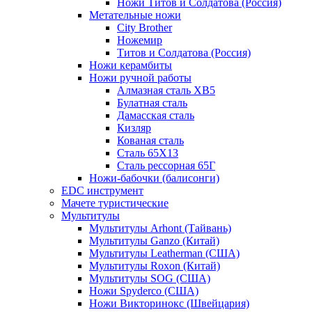
Ножи Титов и Солдатова (Россия)
Метательные ножи
City Brother
Ножемир
Титов и Солдатова (Россия)
Ножи керамбиты
Ножи ручной работы
Алмазная сталь ХВ5
Булатная сталь
Дамасская сталь
Кизляр
Кованая сталь
Сталь 65Х13
Сталь рессорная 65Г
Ножи-бабочки (балисонги)
EDC инструмент
Мачете туристические
Мультитулы
Мультитулы Arhont (Тайвань)
Мультитулы Ganzo (Китай)
Мультитулы Leatherman (США)
Мультитулы Roxon (Китай)
Мультитулы SOG (США)
Ножи Spyderco (США)
Ножи Викторинокс (Швейцария)