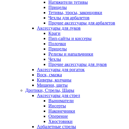
Натяжители тетивы
Прицелы
Тетивы, тросы, законцовки
Чехлы для арбалетов
Прочие аксессуары для арбалетов
Аксессуары для луков
Краги
Пип-сайты и киссеры
Полочки
Прицелы
Релизы и напальчники
Чехлы
Прочие аксессуары для луков
Аксессуары для рогаток
Воск, смазка
Киверы, колчаны
Мишени, щиты
Дротики, Стрелы, Шары
Аксессуары для стрел
Выниматели
Инсерты
Наконечники
Оперение
Хвостовики
Арбалетные стрелы