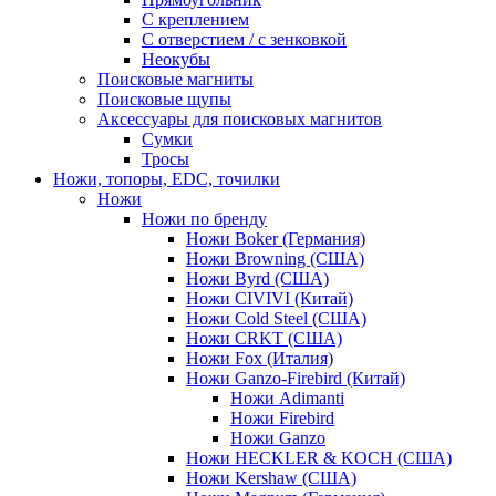
С креплением
С отверстием / с зенковкой
Неокубы
Поисковые магниты
Поисковые щупы
Аксессуары для поисковых магнитов
Сумки
Тросы
Ножи, топоры, EDC, точилки
Ножи
Ножи по бренду
Ножи Boker (Германия)
Ножи Browning (США)
Ножи Byrd (США)
Ножи CIVIVI (Китай)
Ножи Cold Steel (США)
Ножи CRKT (США)
Ножи Fox (Италия)
Ножи Ganzo-Firebird (Китай)
Ножи Adimanti
Ножи Firebird
Ножи Ganzo
Ножи HECKLER & KOCH (США)
Ножи Kershaw (США)