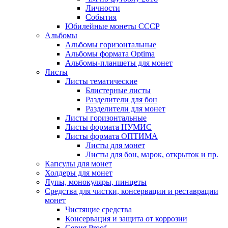
Личности
События
Юбилейные монеты СССР
Альбомы
Альбомы горизонтальные
Альбомы формата Optima
Альбомы-планшеты для монет
Листы
Листы тематические
Блистерные листы
Разделители для бон
Разделители для монет
Листы горизонтальные
Листы формата НУМИС
Листы формата ОПТИМА
Листы для монет
Листы для бон, марок, открыток и пр.
Капсулы для монет
Холдеры для монет
Лупы, монокуляры, пинцеты
Средства для чистки, консервации и реставрации
монет
Чистящие средства
Консервация и защита от коррозии
Серия Proof