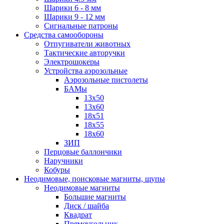
Шарики 6 - 8 мм
Шарики 9 - 12 мм
Сигнальные патроны
Средства самообороны
Отпугиватели животных
Тактические авторучки
Электрошокеры
Устройства аэрозольные
Аэрозольные пистолеты
БАМы
13х50
13х60
18х51
18х55
18х60
ЗИП
Перцовые баллончики
Наручники
Кобуры
Неодимовые, поисковые магниты, щупы
Неодимовые магниты
Большие магниты
Диск / шайба
Квадрат
Прямоугольник