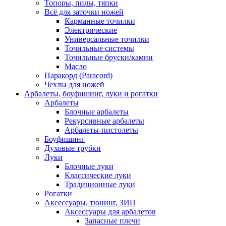
Топоры, пилы, тяпки
Всё для заточки ножей
Карманные точилки
Электрические
Универсальные точилки
Точильные системы
Точильные бруски/камни
Масло
Паракорд (Paracord)
Чехлы для ножей
Арбалеты, боуфишинг, луки и рогатки
Арбалеты
Блочные арбалеты
Рекурсивные арбалеты
Арбалеты-пистолеты
Боуфишинг
Духовые трубки
Луки
Блочные луки
Классические луки
Традиционные луки
Рогатки
Аксессуары, тюнинг, ЗИП
Аксессуары для арбалетов
Запасные плечи