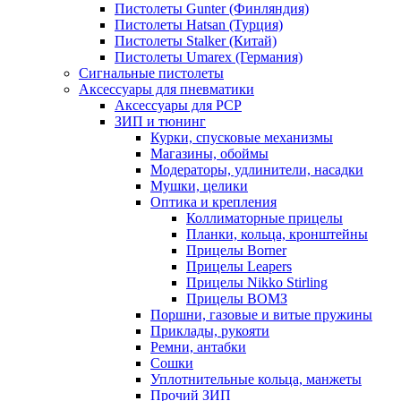
Пистолеты Gunter (Финляндия)
Пистолеты Hatsan (Турция)
Пистолеты Stalker (Китай)
Пистолеты Umarex (Германия)
Сигнальные пистолеты
Аксессуары для пневматики
Аксессуары для PCP
ЗИП и тюнинг
Курки, спусковые механизмы
Магазины, обоймы
Модераторы, удлинители, насадки
Мушки, целики
Оптика и крепления
Коллиматорные прицелы
Планки, кольца, кронштейны
Прицелы Borner
Прицелы Leapers
Прицелы Nikko Stirling
Прицелы ВОМЗ
Поршни, газовые и витые пружины
Приклады, рукояти
Ремни, антабки
Сошки
Уплотнительные кольца, манжеты
Прочий ЗИП