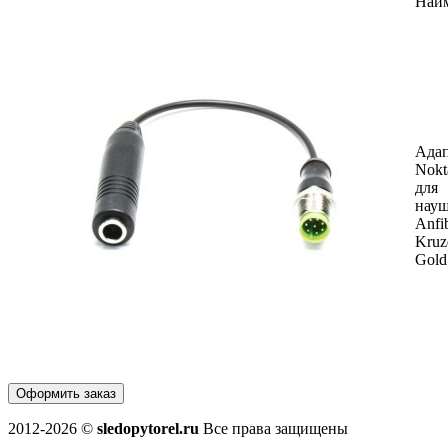
Наи
Ада
Nokt
для
нау
Anfi
Kruz
Gold
Оформить заказ
2012-2026 ©
sledopytorel.ru
Все права защищены