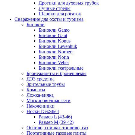
Дротики для духовых трубок
Лучные стрелы
Шарики для рогаток
Снаряжение для охоты и туризма
Бинокли
Бинокли Gamo
Бинокли Gaut
Бинокли Konus
Бинокли Levenhuk
Бинокли Norbert
Бинокли Norin
Бинокли Veber
Бинокли театральные
Бронежилеты и бронешлемы
ДЭЗ средства
Зрительные трубы
Компасы
Ложка-вилка
Маскировочные сети
Наколенники
Носки DexShell
Размер L (43-46)
Размер M (39-42)
Огниво, спички, топливо, газ
Портативные газовые плиты