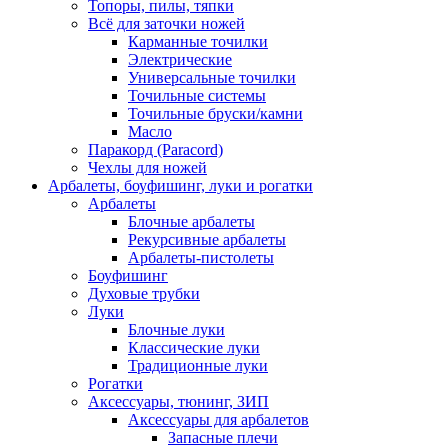
Топоры, пилы, тяпки
Всё для заточки ножей
Карманные точилки
Электрические
Универсальные точилки
Точильные системы
Точильные бруски/камни
Масло
Паракорд (Paracord)
Чехлы для ножей
Арбалеты, боуфишинг, луки и рогатки
Арбалеты
Блочные арбалеты
Рекурсивные арбалеты
Арбалеты-пистолеты
Боуфишинг
Духовые трубки
Луки
Блочные луки
Классические луки
Традиционные луки
Рогатки
Аксессуары, тюнинг, ЗИП
Аксессуары для арбалетов
Запасные плечи