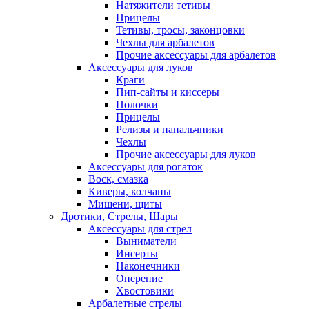
Натяжители тетивы
Прицелы
Тетивы, тросы, законцовки
Чехлы для арбалетов
Прочие аксессуары для арбалетов
Аксессуары для луков
Краги
Пип-сайты и киссеры
Полочки
Прицелы
Релизы и напальчники
Чехлы
Прочие аксессуары для луков
Аксессуары для рогаток
Воск, смазка
Киверы, колчаны
Мишени, щиты
Дротики, Стрелы, Шары
Аксессуары для стрел
Выниматели
Инсерты
Наконечники
Оперение
Хвостовики
Арбалетные стрелы