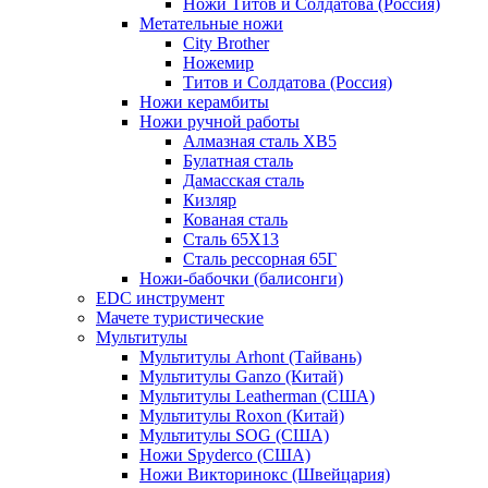
Ножи Титов и Солдатова (Россия)
Метательные ножи
City Brother
Ножемир
Титов и Солдатова (Россия)
Ножи керамбиты
Ножи ручной работы
Алмазная сталь ХВ5
Булатная сталь
Дамасская сталь
Кизляр
Кованая сталь
Сталь 65Х13
Сталь рессорная 65Г
Ножи-бабочки (балисонги)
EDC инструмент
Мачете туристические
Мультитулы
Мультитулы Arhont (Тайвань)
Мультитулы Ganzo (Китай)
Мультитулы Leatherman (США)
Мультитулы Roxon (Китай)
Мультитулы SOG (США)
Ножи Spyderco (США)
Ножи Викторинокс (Швейцария)