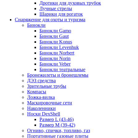
Дротики для духовых трубок
Лучные стрелы
Шарики для рогаток
Снаряжение для охоты и туризма
Бинокли
Бинокли Gamo
Бинокли Gaut
Бинокли Konus
Бинокли Levenhuk
Бинокли Norbert
Бинокли Norin
Бинокли Veber
Бинокли театральные
Бронежилеты и бронешлемы
ДЭЗ средства
Зрительные трубы
Компасы
Ложка-вилка
Маскировочные сети
Наколенники
Носки DexShell
Размер L (43-46)
Размер M (39-42)
Огниво, спички, топливо, газ
Портативные газовые плиты