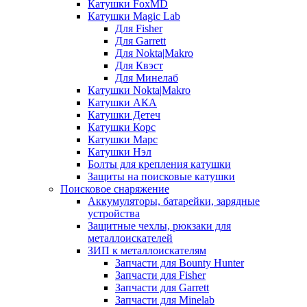
Катушки FoxMD
Катушки Magic Lab
Для Fisher
Для Garrett
Для Nokta|Makro
Для Квэст
Для Минелаб
Катушки Nokta|Makro
Катушки АКА
Катушки Детеч
Катушки Корс
Катушки Марс
Катушки Нэл
Болты для крепления катушки
Защиты на поисковые катушки
Поисковое снаряжение
Аккумуляторы, батарейки, зарядные
устройства
Защитные чехлы, рюкзаки для
металлоискателей
ЗИП к металлоискателям
Запчасти для Bounty Hunter
Запчасти для Fisher
Запчасти для Garrett
Запчасти для Minelab