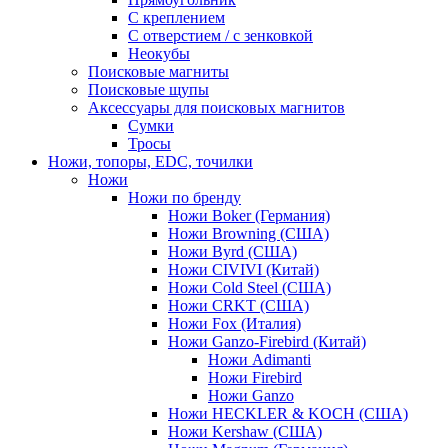
С креплением
С отверстием / с зенковкой
Неокубы
Поисковые магниты
Поисковые щупы
Аксессуары для поисковых магнитов
Сумки
Тросы
Ножи, топоры, EDC, точилки
Ножи
Ножи по бренду
Ножи Boker (Германия)
Ножи Browning (США)
Ножи Byrd (США)
Ножи CIVIVI (Китай)
Ножи Cold Steel (США)
Ножи CRKT (США)
Ножи Fox (Италия)
Ножи Ganzo-Firebird (Китай)
Ножи Adimanti
Ножи Firebird
Ножи Ganzo
Ножи HECKLER & KOCH (США)
Ножи Kershaw (США)