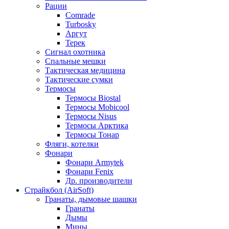
Рации
Comrade
Turbosky
Аргут
Терек
Сигнал охотника
Спальные мешки
Тактическая медицина
Тактические сумки
Термосы
Термосы Biostal
Термосы Mobicool
Термосы Nisus
Термосы Арктика
Термосы Тонар
Фляги, котелки
Фонари
Фонари Armytek
Фонари Fenix
Др. производители
Страйкбол (AirSoft)
Гранаты, дымовые шашки
Гранаты
Дымы
Мины