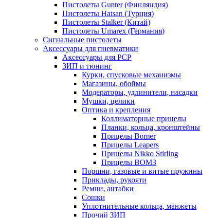
Пистолеты Gunter (Финляндия)
Пистолеты Hatsan (Турция)
Пистолеты Stalker (Китай)
Пистолеты Umarex (Германия)
Сигнальные пистолеты
Аксессуары для пневматики
Аксессуары для PCP
ЗИП и тюнинг
Курки, спусковые механизмы
Магазины, обоймы
Модераторы, удлинители, насадки
Мушки, целики
Оптика и крепления
Коллиматорные прицелы
Планки, кольца, кронштейны
Прицелы Borner
Прицелы Leapers
Прицелы Nikko Stirling
Прицелы ВОМЗ
Поршни, газовые и витые пружины
Приклады, рукояти
Ремни, антабки
Сошки
Уплотнительные кольца, манжеты
Прочий ЗИП