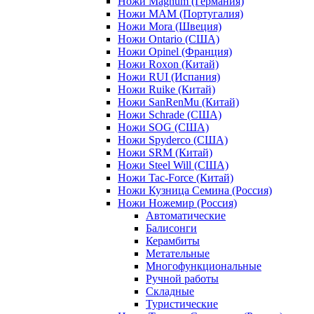
Ножи Magnum (Германия)
Ножи MAM (Португалия)
Ножи Mora (Швеция)
Ножи Ontario (США)
Ножи Opinel (Франция)
Ножи Roxon (Китай)
Ножи RUI (Испания)
Ножи Ruike (Китай)
Ножи SanRenMu (Китай)
Ножи Schrade (США)
Ножи SOG (США)
Ножи Spyderco (США)
Ножи SRM (Китай)
Ножи Steel Will (США)
Ножи Tac-Force (Китай)
Ножи Кузница Семина (Россия)
Ножи Ножемир (Россия)
Автоматические
Балисонги
Керамбиты
Метательные
Многофункциональные
Ручной работы
Складные
Туристические