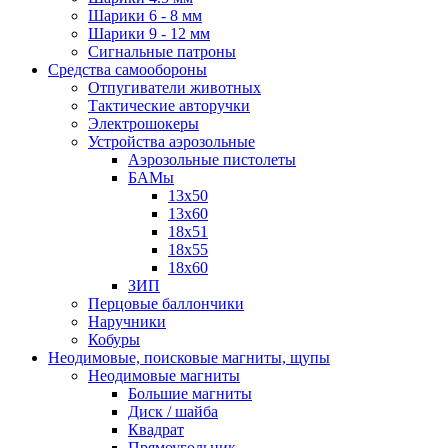
Шарики 6 - 8 мм
Шарики 9 - 12 мм
Сигнальные патроны
Средства самообороны
Отпугиватели животных
Тактические авторучки
Электрошокеры
Устройства аэрозольные
Аэрозольные пистолеты
БАМы
13х50
13х60
18х51
18х55
18х60
ЗИП
Перцовые баллончики
Наручники
Кобуры
Неодимовые, поисковые магниты, щупы
Неодимовые магниты
Большие магниты
Диск / шайба
Квадрат
Прямоугольник