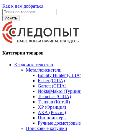
Как к нам добраться
Искать
Категории товаров
Кладоискательство
Металлоискатели
Bounty Hunter (США)
Fisher (США)
Garrett (США)
Nokta|Makro (Турция)
Teknetics (США)
Tianxun (Китай)
XP (Франция)
АКА (Россия)
Пинпоинтеры
Ручные досмотровые
Поисковые катушки