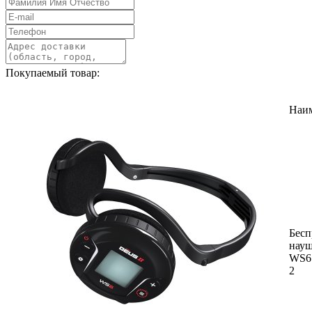
Покупаемый товар:
Наи
Бесп
нау
WS6 
2