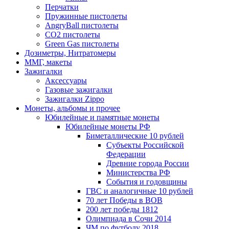
Перчатки
Пружинные пистолеты
AngryBall пистолеты
CO2 пистолеты
Green Gas пистолеты
Дозиметры, Нитратомеры
ММГ, макеты
Зажигалки
Аксессуары
Газовые зажигалки
Зажигалки Zippo
Монеты, альбомы и прочее
Юбилейные и памятные монеты
Юбилейные монеты РФ
Биметаллические 10 рублей
Субъекты Российской
Федерации
Древние города России
Министерства РФ
События и годовщины
ГВС и аналогичные 10 рублей
70 лет Победы в ВОВ
200 лет победы 1812
Олимпиада в Сочи 2014
ЧМ по футболу 2018