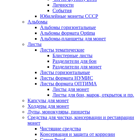
Личности
События
Юбилейные монеты СССР
Альбомы
Альбомы горизонтальные
Альбомы формата Optima
Альбомы-планшеты для монет
Листы
Листы тематические
Блистерные листы
Разделители для бон
Разделители для монет
Листы горизонтальные
Листы формата НУМИС
Листы формата ОПТИМА
Листы для монет
Листы для бон, марок, открыток и пр.
Капсулы для монет
Холдеры для монет
Лупы, монокуляры, пинцеты
Средства для чистки, консервации и реставрации
монет
Чистящие средства
Консервация и защита от коррозии
Серия Proof