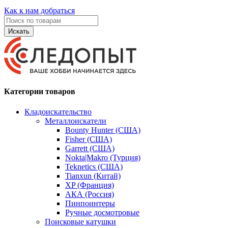
Как к нам добраться
Искать
Категории товаров
Кладоискательство
Металлоискатели
Bounty Hunter (США)
Fisher (США)
Garrett (США)
Nokta|Makro (Турция)
Teknetics (США)
Tianxun (Китай)
XP (Франция)
АКА (Россия)
Пинпоинтеры
Ручные досмотровые
Поисковые катушки