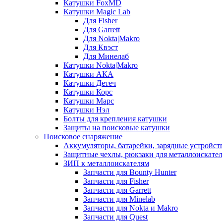
Катушки FoxMD
Катушки Magic Lab
Для Fisher
Для Garrett
Для Nokta|Makro
Для Квэст
Для Минелаб
Катушки Nokta|Makro
Катушки АКА
Катушки Детеч
Катушки Корс
Катушки Марс
Катушки Нэл
Болты для крепления катушки
Защиты на поисковые катушки
Поисковое снаряжение
Аккумуляторы, батарейки, зарядные устройст
Защитные чехлы, рюкзаки для металлоискате
ЗИП к металлоискателям
Запчасти для Bounty Hunter
Запчасти для Fisher
Запчасти для Garrett
Запчасти для Minelab
Запчасти для Nokta и Makro
Запчасти для Quest