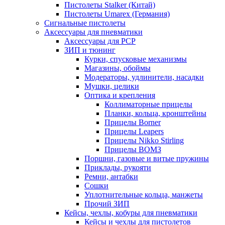
Пистолеты Stalker (Китай)
Пистолеты Umarex (Германия)
Сигнальные пистолеты
Аксессуары для пневматики
Аксессуары для PCP
ЗИП и тюнинг
Курки, спусковые механизмы
Магазины, обоймы
Модераторы, удлинители, насадки
Мушки, целики
Оптика и крепления
Коллиматорные прицелы
Планки, кольца, кронштейны
Прицелы Borner
Прицелы Leapers
Прицелы Nikko Stirling
Прицелы ВОМЗ
Поршни, газовые и витые пружины
Приклады, рукояти
Ремни, антабки
Сошки
Уплотнительные кольца, манжеты
Прочий ЗИП
Кейсы, чехлы, кобуры для пневматики
Кейсы и чехлы для пистолетов