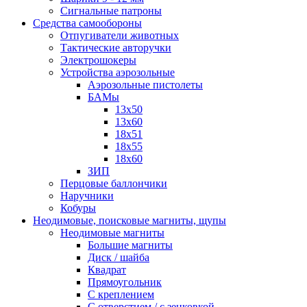
Сигнальные патроны
Средства самообороны
Отпугиватели животных
Тактические авторучки
Электрошокеры
Устройства аэрозольные
Аэрозольные пистолеты
БАМы
13х50
13х60
18х51
18х55
18х60
ЗИП
Перцовые баллончики
Наручники
Кобуры
Неодимовые, поисковые магниты, щупы
Неодимовые магниты
Большие магниты
Диск / шайба
Квадрат
Прямоугольник
С креплением
С отверстием / с зенковкой