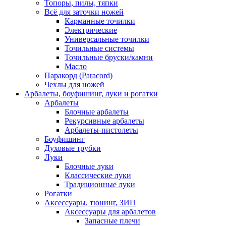
Топоры, пилы, тяпки
Всё для заточки ножей
Карманные точилки
Электрические
Универсальные точилки
Точильные системы
Точильные бруски/камни
Масло
Паракорд (Paracord)
Чехлы для ножей
Арбалеты, боуфишинг, луки и рогатки
Арбалеты
Блочные арбалеты
Рекурсивные арбалеты
Арбалеты-пистолеты
Боуфишинг
Духовые трубки
Луки
Блочные луки
Классические луки
Традиционные луки
Рогатки
Аксессуары, тюнинг, ЗИП
Аксессуары для арбалетов
Запасные плечи