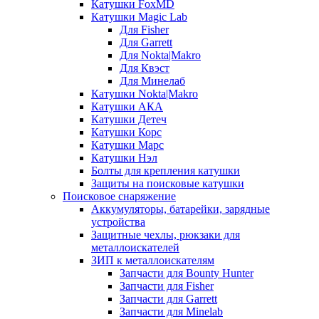
Катушки FoxMD
Катушки Magic Lab
Для Fisher
Для Garrett
Для Nokta|Makro
Для Квэст
Для Минелаб
Катушки Nokta|Makro
Катушки АКА
Катушки Детеч
Катушки Корс
Катушки Марс
Катушки Нэл
Болты для крепления катушки
Защиты на поисковые катушки
Поисковое снаряжение
Аккумуляторы, батарейки, зарядные
устройства
Защитные чехлы, рюкзаки для
металлоискателей
ЗИП к металлоискателям
Запчасти для Bounty Hunter
Запчасти для Fisher
Запчасти для Garrett
Запчасти для Minelab