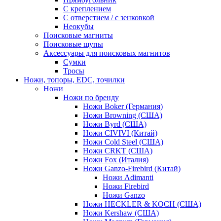
С креплением
С отверстием / с зенковкой
Неокубы
Поисковые магниты
Поисковые щупы
Аксессуары для поисковых магнитов
Сумки
Тросы
Ножи, топоры, EDC, точилки
Ножи
Ножи по бренду
Ножи Boker (Германия)
Ножи Browning (США)
Ножи Byrd (США)
Ножи CIVIVI (Китай)
Ножи Cold Steel (США)
Ножи CRKT (США)
Ножи Fox (Италия)
Ножи Ganzo-Firebird (Китай)
Ножи Adimanti
Ножи Firebird
Ножи Ganzo
Ножи HECKLER & KOCH (США)
Ножи Kershaw (США)