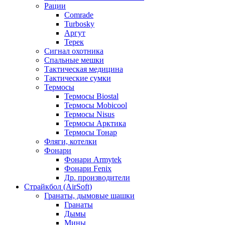
Рации
Comrade
Turbosky
Аргут
Терек
Сигнал охотника
Спальные мешки
Тактическая медицина
Тактические сумки
Термосы
Термосы Biostal
Термосы Mobicool
Термосы Nisus
Термосы Арктика
Термосы Тонар
Фляги, котелки
Фонари
Фонари Armytek
Фонари Fenix
Др. производители
Страйкбол (AirSoft)
Гранаты, дымовые шашки
Гранаты
Дымы
Мины