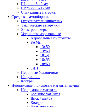
Шарики 6 - 8 мм
Шарики 9 - 12 мм
Сигнальные патроны
Средства самообороны
Отпугиватели животных
Тактические авторучки
Электрошокеры
Устройства аэрозольные
Аэрозольные пистолеты
БАМы
13х50
13х60
18х51
18х55
18х60
ЗИП
Перцовые баллончики
Наручники
Кобуры
Неодимовые, поисковые магниты, щупы
Неодимовые магниты
Большие магниты
Диск / шайба
Квадрат
Прямоугольник