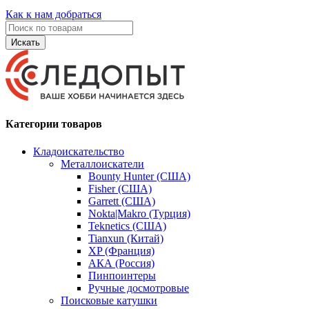
Как к нам добраться
Искать
Категории товаров
Кладоискательство
Металлоискатели
Bounty Hunter (США)
Fisher (США)
Garrett (США)
Nokta|Makro (Турция)
Teknetics (США)
Tianxun (Китай)
XP (Франция)
АКА (Россия)
Пинпоинтеры
Ручные досмотровые
Поисковые катушки