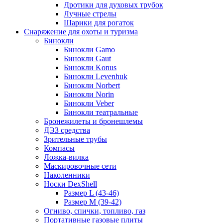
Дротики для духовых трубок
Лучные стрелы
Шарики для рогаток
Снаряжение для охоты и туризма
Бинокли
Бинокли Gamo
Бинокли Gaut
Бинокли Konus
Бинокли Levenhuk
Бинокли Norbert
Бинокли Norin
Бинокли Veber
Бинокли театральные
Бронежилеты и бронешлемы
ДЭЗ средства
Зрительные трубы
Компасы
Ложка-вилка
Маскировочные сети
Наколенники
Носки DexShell
Размер L (43-46)
Размер M (39-42)
Огниво, спички, топливо, газ
Портативные газовые плиты