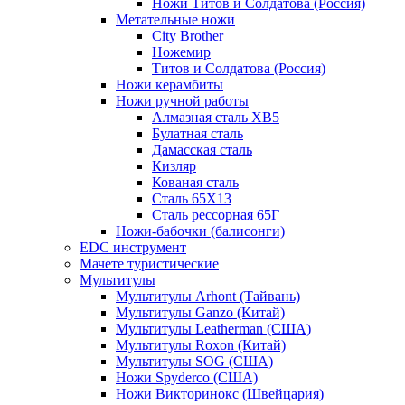
Ножи Титов и Солдатова (Россия)
Метательные ножи
City Brother
Ножемир
Титов и Солдатова (Россия)
Ножи керамбиты
Ножи ручной работы
Алмазная сталь ХВ5
Булатная сталь
Дамасская сталь
Кизляр
Кованая сталь
Сталь 65Х13
Сталь рессорная 65Г
Ножи-бабочки (балисонги)
EDC инструмент
Мачете туристические
Мультитулы
Мультитулы Arhont (Тайвань)
Мультитулы Ganzo (Китай)
Мультитулы Leatherman (США)
Мультитулы Roxon (Китай)
Мультитулы SOG (США)
Ножи Spyderco (США)
Ножи Викторинокс (Швейцария)