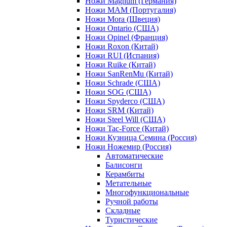
Ножи Magnum (Германия)
Ножи MAM (Португалия)
Ножи Mora (Швеция)
Ножи Ontario (США)
Ножи Opinel (Франция)
Ножи Roxon (Китай)
Ножи RUI (Испания)
Ножи Ruike (Китай)
Ножи SanRenMu (Китай)
Ножи Schrade (США)
Ножи SOG (США)
Ножи Spyderco (США)
Ножи SRM (Китай)
Ножи Steel Will (США)
Ножи Tac-Force (Китай)
Ножи Кузница Семина (Россия)
Ножи Ножемир (Россия)
Автоматические
Балисонги
Керамбиты
Метательные
Многофункциональные
Ручной работы
Складные
Туристические