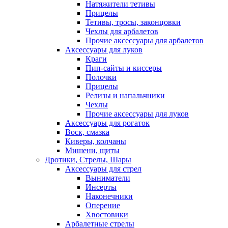
Натяжители тетивы
Прицелы
Тетивы, тросы, законцовки
Чехлы для арбалетов
Прочие аксессуары для арбалетов
Аксессуары для луков
Краги
Пип-сайты и киссеры
Полочки
Прицелы
Релизы и напальчники
Чехлы
Прочие аксессуары для луков
Аксессуары для рогаток
Воск, смазка
Киверы, колчаны
Мишени, щиты
Дротики, Стрелы, Шары
Аксессуары для стрел
Выниматели
Инсерты
Наконечники
Оперение
Хвостовики
Арбалетные стрелы