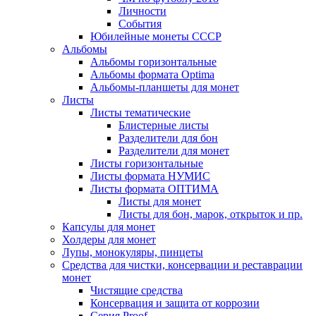
Личности
События
Юбилейные монеты СССР
Альбомы
Альбомы горизонтальные
Альбомы формата Optima
Альбомы-планшеты для монет
Листы
Листы тематические
Блистерные листы
Разделители для бон
Разделители для монет
Листы горизонтальные
Листы формата НУМИС
Листы формата ОПТИМА
Листы для монет
Листы для бон, марок, открыток и пр.
Капсулы для монет
Холдеры для монет
Лупы, монокуляры, пинцеты
Средства для чистки, консервации и реставрации
монет
Чистящие средства
Консервация и защита от коррозии
Серия Proof