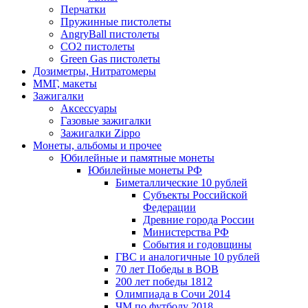
Перчатки
Пружинные пистолеты
AngryBall пистолеты
CO2 пистолеты
Green Gas пистолеты
Дозиметры, Нитратомеры
ММГ, макеты
Зажигалки
Аксессуары
Газовые зажигалки
Зажигалки Zippo
Монеты, альбомы и прочее
Юбилейные и памятные монеты
Юбилейные монеты РФ
Биметаллические 10 рублей
Субъекты Российской
Федерации
Древние города России
Министерства РФ
События и годовщины
ГВС и аналогичные 10 рублей
70 лет Победы в ВОВ
200 лет победы 1812
Олимпиада в Сочи 2014
ЧМ по футболу 2018