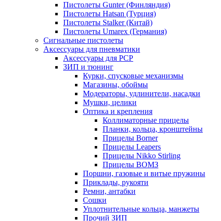
Пистолеты Gunter (Финляндия)
Пистолеты Hatsan (Турция)
Пистолеты Stalker (Китай)
Пистолеты Umarex (Германия)
Сигнальные пистолеты
Аксессуары для пневматики
Аксессуары для PCP
ЗИП и тюнинг
Курки, спусковые механизмы
Магазины, обоймы
Модераторы, удлинители, насадки
Мушки, целики
Оптика и крепления
Коллиматорные прицелы
Планки, кольца, кронштейны
Прицелы Borner
Прицелы Leapers
Прицелы Nikko Stirling
Прицелы ВОМЗ
Поршни, газовые и витые пружины
Приклады, рукояти
Ремни, антабки
Сошки
Уплотнительные кольца, манжеты
Прочий ЗИП