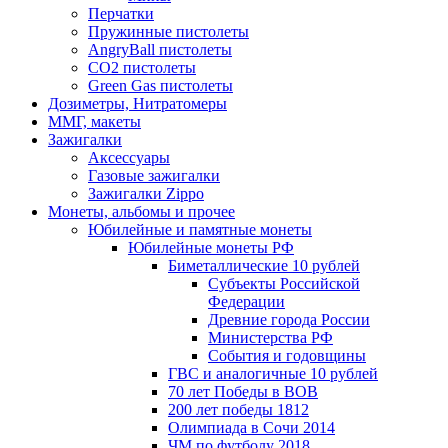
Перчатки
Пружинные пистолеты
AngryBall пистолеты
CO2 пистолеты
Green Gas пистолеты
Дозиметры, Нитратомеры
ММГ, макеты
Зажигалки
Аксессуары
Газовые зажигалки
Зажигалки Zippo
Монеты, альбомы и прочее
Юбилейные и памятные монеты
Юбилейные монеты РФ
Биметаллические 10 рублей
Субъекты Российской
Федерации
Древние города России
Министерства РФ
События и годовщины
ГВС и аналогичные 10 рублей
70 лет Победы в ВОВ
200 лет победы 1812
Олимпиада в Сочи 2014
ЧМ по футболу 2018