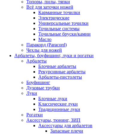
Топоры, пилы, тяпки
Всё для заточки ножей
Карманные точилки
Электрические
Универсальные точилки
Точильные системы
Точильные бруски/камни
Масло
Паракорд (Paracord)
Чехлы для ножей
Арбалеты, боуфишинг, луки и рогатки
Арбалеты
Блочные арбалеты
Рекурсивные арбалеты
Арбалеты-пистолеты
Боуфишинг
Духовые трубки
Луки
Блочные луки
Классические луки
Традиционные луки
Рогатки
Аксессуары, тюнинг, ЗИП
Аксессуары для арбалетов
Запасные плечи