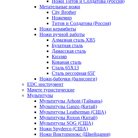
Ножи Титов и Солдатова (Россия)
Метательные ножи
City Brother
Ножемир
Титов и Солдатова (Россия)
Ножи керамбиты
Ножи ручной работы
Алмазная сталь ХВ5
Булатная сталь
Дамасская сталь
Кизляр
Кованая сталь
Сталь 65Х13
Сталь рессорная 65Г
Ножи-бабочки (балисонги)
EDC инструмент
Мачете туристические
Мультитулы
Мультитулы Arhont (Тайвань)
Мультитулы Ganzo (Китай)
Мультитулы Leatherman (США)
Мультитулы Roxon (Китай)
Мультитулы SOG (США)
Ножи Spyderco (США)
Ножи Викторинокс (Швейцария)