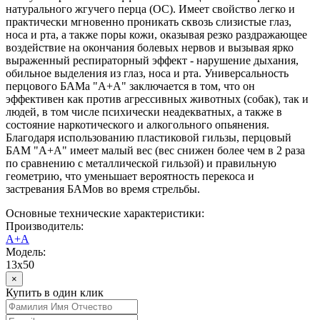
натурального жгучего перца (ОС). Имеет свойство легко и
практически мгновенно проникать сквозь слизистые глаз,
носа и рта, а также поры кожи, оказывая резко раздражающее
воздействие на окончания болевых нервов и вызывая ярко
выраженный респираторный эффект - нарушение дыхания,
обильное выделения из глаз, носа и рта. Универсальность
перцового БАМа "А+А" заключается в том, что он
эффективен как против агрессивных животных (собак), так и
людей, в том числе психически неадекватных, а также в
состояние наркотического и алкогольного опьянения.
Благодаря использованию пластиковой гильзы, перцовый
БАМ "А+А" имеет малый вес (вес снижен более чем в 2 раза
по сравнению с металлической гильзой) и правильную
геометрию, что уменьшает вероятность перекоса и
застревания БАМов во время стрельбы.
Основные технические характеристики:
Производитель:
А+А
Модель:
13х50
×
Купить в один клик