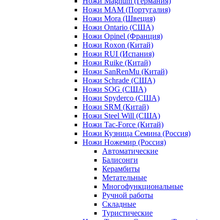
Ножи Magnum (Германия)
Ножи MAM (Португалия)
Ножи Mora (Швеция)
Ножи Ontario (США)
Ножи Opinel (Франция)
Ножи Roxon (Китай)
Ножи RUI (Испания)
Ножи Ruike (Китай)
Ножи SanRenMu (Китай)
Ножи Schrade (США)
Ножи SOG (США)
Ножи Spyderco (США)
Ножи SRM (Китай)
Ножи Steel Will (США)
Ножи Tac-Force (Китай)
Ножи Кузница Семина (Россия)
Ножи Ножемир (Россия)
Автоматические
Балисонги
Керамбиты
Метательные
Многофункциональные
Ручной работы
Складные
Туристические