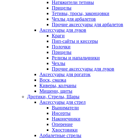
Натяжители тетивы
Прицелы
Тетивы, тросы, законцовки
Чехлы для арбалетов
Прочие аксессуары для арбалетов
Аксессуары для луков
Краги
Пип-сайты и киссеры
Полочки
Прицелы
Релизы и напальчники
Чехлы
Прочие аксессуары для луков
Аксессуары для рогаток
Воск, смазка
Киверы, колчаны
Мишени, щиты
Дротики, Стрелы, Шары
Аксессуары для стрел
Выниматели
Инсерты
Наконечники
Оперение
Хвостовики
Арбалетные стрелы