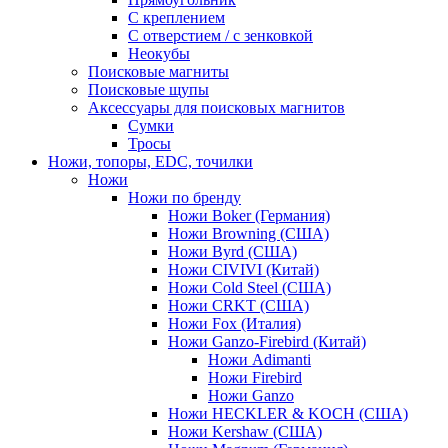
С креплением
С отверстием / с зенковкой
Неокубы
Поисковые магниты
Поисковые щупы
Аксессуары для поисковых магнитов
Сумки
Тросы
Ножи, топоры, EDC, точилки
Ножи
Ножи по бренду
Ножи Boker (Германия)
Ножи Browning (США)
Ножи Byrd (США)
Ножи CIVIVI (Китай)
Ножи Cold Steel (США)
Ножи CRKT (США)
Ножи Fox (Италия)
Ножи Ganzo-Firebird (Китай)
Ножи Adimanti
Ножи Firebird
Ножи Ganzo
Ножи HECKLER & KOCH (США)
Ножи Kershaw (США)