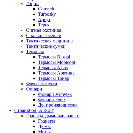
Рации
Comrade
Turbosky
Аргут
Терек
Сигнал охотника
Спальные мешки
Тактическая медицина
Тактические сумки
Термосы
Термосы Biostal
Термосы Mobicool
Термосы Nisus
Термосы Арктика
Термосы Тонар
Фляги, котелки
Фонари
Фонари Armytek
Фонари Fenix
Др. производители
Страйкбол (AirSoft)
Гранаты, дымовые шашки
Гранаты
Дымы
Мины