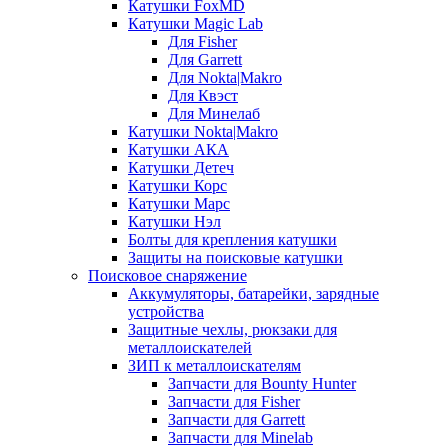
Катушки FoxMD
Катушки Magic Lab
Для Fisher
Для Garrett
Для Nokta|Makro
Для Квэст
Для Минелаб
Катушки Nokta|Makro
Катушки АКА
Катушки Детеч
Катушки Корс
Катушки Марс
Катушки Нэл
Болты для крепления катушки
Защиты на поисковые катушки
Поисковое снаряжение
Аккумуляторы, батарейки, зарядные
устройства
Защитные чехлы, рюкзаки для
металлоискателей
ЗИП к металлоискателям
Запчасти для Bounty Hunter
Запчасти для Fisher
Запчасти для Garrett
Запчасти для Minelab