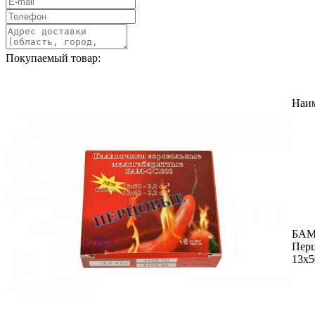
Покупаемый товар:
Наи
БАМ
Пер
13х5