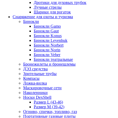
Дротики для духовых трубок
Лучные стрелы
Шарики для рогаток
Снаряжение для охоты и туризма
Бинокли
Бинокли Gamo
Бинокли Gaut
Бинокли Konus
Бинокли Levenhuk
Бинокли Norbert
Бинокли Norin
Бинокли Veber
Бинокли театральные
Бронежилеты и бронешлемы
ДЭЗ средства
Зрительные трубы
Компасы
Ложка-вилка
Маскировочные сети
Наколенники
Носки DexShell
Размер L (43-46)
Размер M (39-42)
Огниво, спички, топливо, газ
Портативные газовые плиты