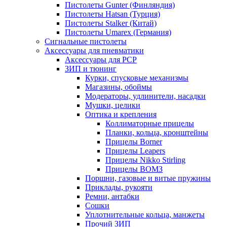
Пистолеты Gunter (Финляндия)
Пистолеты Hatsan (Турция)
Пистолеты Stalker (Китай)
Пистолеты Umarex (Германия)
Сигнальные пистолеты
Аксессуары для пневматики
Аксессуары для PCP
ЗИП и тюнинг
Курки, спусковые механизмы
Магазины, обоймы
Модераторы, удлинители, насадки
Мушки, целики
Оптика и крепления
Коллиматорные прицелы
Планки, кольца, кронштейны
Прицелы Borner
Прицелы Leapers
Прицелы Nikko Stirling
Прицелы ВОМЗ
Поршни, газовые и витые пружины
Приклады, рукояти
Ремни, антабки
Сошки
Уплотнительные кольца, манжеты
Прочий ЗИП