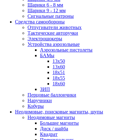
Шарики 6 - 8 мм
Шарики 9 - 12 мм
Сигнальные патроны
Средства самообороны
Отпугиватели животных
Тактические авторучки
Электрошокеры
Устройства аэрозольные
Аэрозольные пистолеты
БАМы
13х50
13х60
18х51
18х55
18х60
ЗИП
Перцовые баллончики
Наручники
Кобуры
Неодимовые, поисковые магниты, щупы
Неодимовые магниты
Большие магниты
Диск / шайба
Квадрат
Прямоугольник