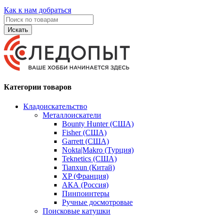
Как к нам добраться
Искать
Категории товаров
Кладоискательство
Металлоискатели
Bounty Hunter (США)
Fisher (США)
Garrett (США)
Nokta|Makro (Турция)
Teknetics (США)
Tianxun (Китай)
XP (Франция)
АКА (Россия)
Пинпоинтеры
Ручные досмотровые
Поисковые катушки