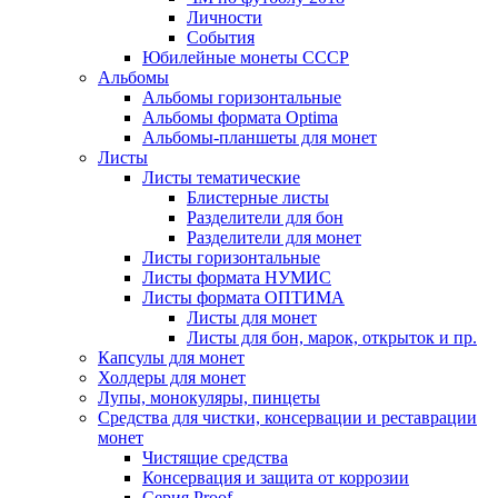
Личности
События
Юбилейные монеты СССР
Альбомы
Альбомы горизонтальные
Альбомы формата Optima
Альбомы-планшеты для монет
Листы
Листы тематические
Блистерные листы
Разделители для бон
Разделители для монет
Листы горизонтальные
Листы формата НУМИС
Листы формата ОПТИМА
Листы для монет
Листы для бон, марок, открыток и пр.
Капсулы для монет
Холдеры для монет
Лупы, монокуляры, пинцеты
Средства для чистки, консервации и реставрации
монет
Чистящие средства
Консервация и защита от коррозии
Серия Proof