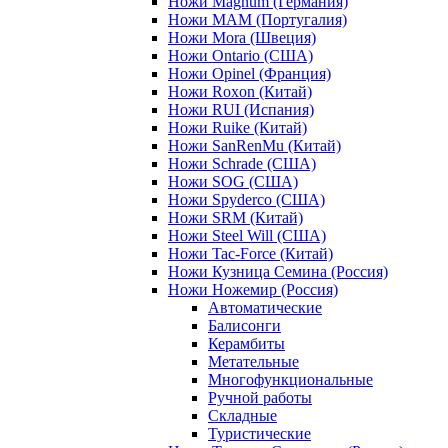
Ножи Magnum (Германия)
Ножи MAM (Португалия)
Ножи Mora (Швеция)
Ножи Ontario (США)
Ножи Opinel (Франция)
Ножи Roxon (Китай)
Ножи RUI (Испания)
Ножи Ruike (Китай)
Ножи SanRenMu (Китай)
Ножи Schrade (США)
Ножи SOG (США)
Ножи Spyderco (США)
Ножи SRM (Китай)
Ножи Steel Will (США)
Ножи Tac-Force (Китай)
Ножи Кузница Семина (Россия)
Ножи Ножемир (Россия)
Автоматические
Балисонги
Керамбиты
Метательные
Многофункциональные
Ручной работы
Складные
Туристические