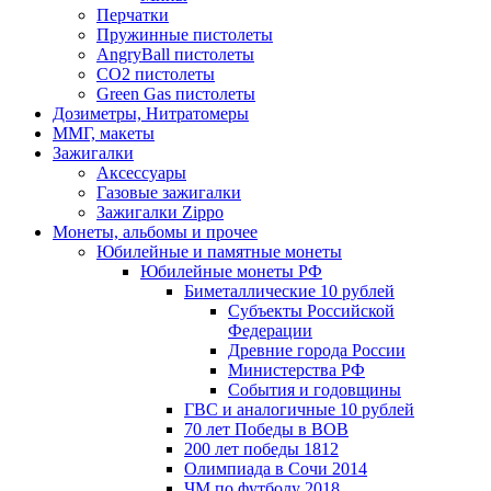
Перчатки
Пружинные пистолеты
AngryBall пистолеты
CO2 пистолеты
Green Gas пистолеты
Дозиметры, Нитратомеры
ММГ, макеты
Зажигалки
Аксессуары
Газовые зажигалки
Зажигалки Zippo
Монеты, альбомы и прочее
Юбилейные и памятные монеты
Юбилейные монеты РФ
Биметаллические 10 рублей
Субъекты Российской
Федерации
Древние города России
Министерства РФ
События и годовщины
ГВС и аналогичные 10 рублей
70 лет Победы в ВОВ
200 лет победы 1812
Олимпиада в Сочи 2014
ЧМ по футболу 2018