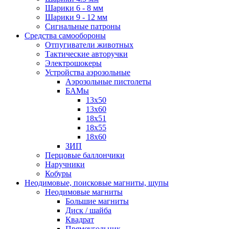
Шарики 6 - 8 мм
Шарики 9 - 12 мм
Сигнальные патроны
Средства самообороны
Отпугиватели животных
Тактические авторучки
Электрошокеры
Устройства аэрозольные
Аэрозольные пистолеты
БАМы
13х50
13х60
18х51
18х55
18х60
ЗИП
Перцовые баллончики
Наручники
Кобуры
Неодимовые, поисковые магниты, щупы
Неодимовые магниты
Большие магниты
Диск / шайба
Квадрат
Прямоугольник