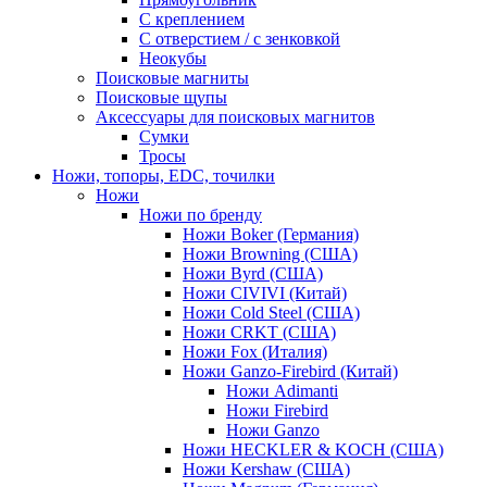
С креплением
С отверстием / с зенковкой
Неокубы
Поисковые магниты
Поисковые щупы
Аксессуары для поисковых магнитов
Сумки
Тросы
Ножи, топоры, EDC, точилки
Ножи
Ножи по бренду
Ножи Boker (Германия)
Ножи Browning (США)
Ножи Byrd (США)
Ножи CIVIVI (Китай)
Ножи Cold Steel (США)
Ножи CRKT (США)
Ножи Fox (Италия)
Ножи Ganzo-Firebird (Китай)
Ножи Adimanti
Ножи Firebird
Ножи Ganzo
Ножи HECKLER & KOCH (США)
Ножи Kershaw (США)