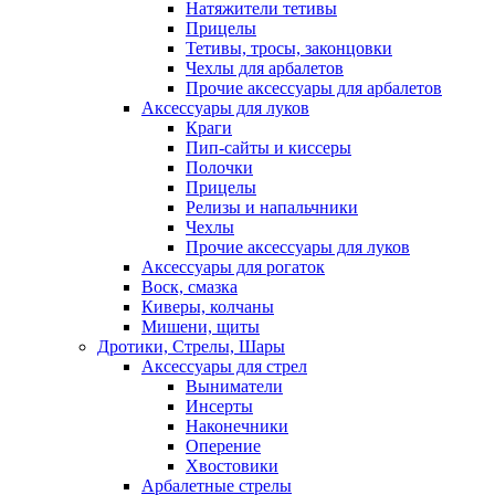
Натяжители тетивы
Прицелы
Тетивы, тросы, законцовки
Чехлы для арбалетов
Прочие аксессуары для арбалетов
Аксессуары для луков
Краги
Пип-сайты и киссеры
Полочки
Прицелы
Релизы и напальчники
Чехлы
Прочие аксессуары для луков
Аксессуары для рогаток
Воск, смазка
Киверы, колчаны
Мишени, щиты
Дротики, Стрелы, Шары
Аксессуары для стрел
Выниматели
Инсерты
Наконечники
Оперение
Хвостовики
Арбалетные стрелы