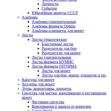
Личности
События
Юбилейные монеты СССР
Альбомы
Альбомы горизонтальные
Альбомы формата Optima
Альбомы-планшеты для монет
Листы
Листы тематические
Блистерные листы
Разделители для бон
Разделители для монет
Листы горизонтальные
Листы формата НУМИС
Листы формата ОПТИМА
Листы для монет
Листы для бон, марок, открыток и пр.
Капсулы для монет
Холдеры для монет
Лупы, монокуляры, пинцеты
Средства для чистки, консервации и реставрации
монет
Чистящие средства
Консервация и защита от коррозии
Серия Proof