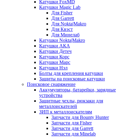
Катушки FoxMD
Катушки Magic Lab
Для Fisher
Для Garrett
Для Nokta|Makro
Для Квэст
Для Минелаб
Катушки Nokta|Makro
Катушки АКА
Катушки Детеч
Катушки Корс
Катушки Марс
Катушки Нэл
Болты для крепления катушки
Защиты на поисковые катушки
Поисковое снаряжение
Аккумуляторы, батарейки, зарядные
устройства
Защитные чехлы, рюкзаки для
металлоискателей
ЗИП к металлоискателям
Запчасти для Bounty Hunter
Запчасти для Fisher
Запчасти для Garrett
Запчасти для Minelab