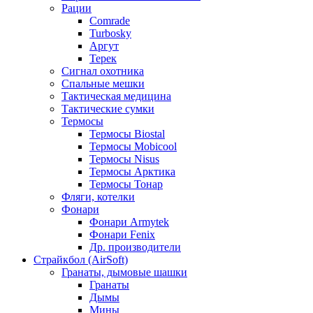
Рации
Comrade
Turbosky
Аргут
Терек
Сигнал охотника
Спальные мешки
Тактическая медицина
Тактические сумки
Термосы
Термосы Biostal
Термосы Mobicool
Термосы Nisus
Термосы Арктика
Термосы Тонар
Фляги, котелки
Фонари
Фонари Armytek
Фонари Fenix
Др. производители
Страйкбол (AirSoft)
Гранаты, дымовые шашки
Гранаты
Дымы
Мины