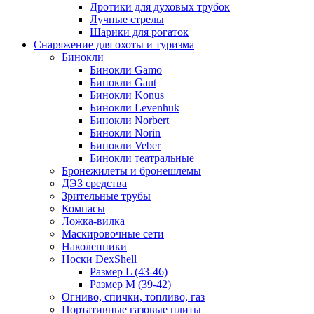
Дротики для духовых трубок
Лучные стрелы
Шарики для рогаток
Снаряжение для охоты и туризма
Бинокли
Бинокли Gamo
Бинокли Gaut
Бинокли Konus
Бинокли Levenhuk
Бинокли Norbert
Бинокли Norin
Бинокли Veber
Бинокли театральные
Бронежилеты и бронешлемы
ДЭЗ средства
Зрительные трубы
Компасы
Ложка-вилка
Маскировочные сети
Наколенники
Носки DexShell
Размер L (43-46)
Размер M (39-42)
Огниво, спички, топливо, газ
Портативные газовые плиты