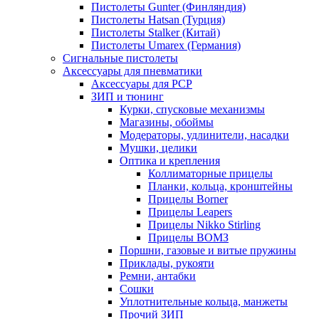
Пистолеты Gunter (Финляндия)
Пистолеты Hatsan (Турция)
Пистолеты Stalker (Китай)
Пистолеты Umarex (Германия)
Сигнальные пистолеты
Аксессуары для пневматики
Аксессуары для PCP
ЗИП и тюнинг
Курки, спусковые механизмы
Магазины, обоймы
Модераторы, удлинители, насадки
Мушки, целики
Оптика и крепления
Коллиматорные прицелы
Планки, кольца, кронштейны
Прицелы Borner
Прицелы Leapers
Прицелы Nikko Stirling
Прицелы ВОМЗ
Поршни, газовые и витые пружины
Приклады, рукояти
Ремни, антабки
Сошки
Уплотнительные кольца, манжеты
Прочий ЗИП