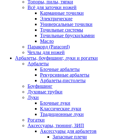
Топоры, пилы, тяпки
Всё для заточки ножей
Карманные точилки
Электрические
Универсальные точилки
Точильные системы
Точильные бруски/камни
Масло
Паракорд (Paracord)
Чехлы для ножей
Арбалеты, боуфишинг, луки и рогатки
Арбалеты
Блочные арбалеты
Рекурсивные арбалеты
Арбалеты-пистолеты
Боуфишинг
Духовые трубки
Луки
Блочные луки
Классические луки
Традиционные луки
Рогатки
Аксессуары, тюнинг, ЗИП
Аксессуары для арбалетов
Запасные плечи