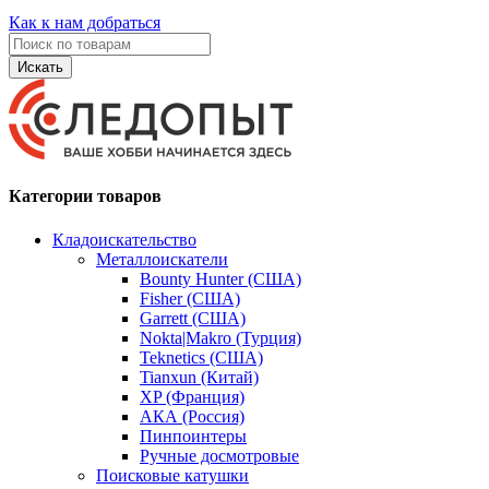
Как к нам добраться
Искать
Категории товаров
Кладоискательство
Металлоискатели
Bounty Hunter (США)
Fisher (США)
Garrett (США)
Nokta|Makro (Турция)
Teknetics (США)
Tianxun (Китай)
XP (Франция)
АКА (Россия)
Пинпоинтеры
Ручные досмотровые
Поисковые катушки