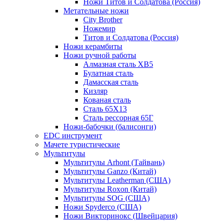
Ножи Титов и Солдатова (Россия)
Метательные ножи
City Brother
Ножемир
Титов и Солдатова (Россия)
Ножи керамбиты
Ножи ручной работы
Алмазная сталь ХВ5
Булатная сталь
Дамасская сталь
Кизляр
Кованая сталь
Сталь 65Х13
Сталь рессорная 65Г
Ножи-бабочки (балисонги)
EDC инструмент
Мачете туристические
Мультитулы
Мультитулы Arhont (Тайвань)
Мультитулы Ganzo (Китай)
Мультитулы Leatherman (США)
Мультитулы Roxon (Китай)
Мультитулы SOG (США)
Ножи Spyderco (США)
Ножи Викторинокс (Швейцария)