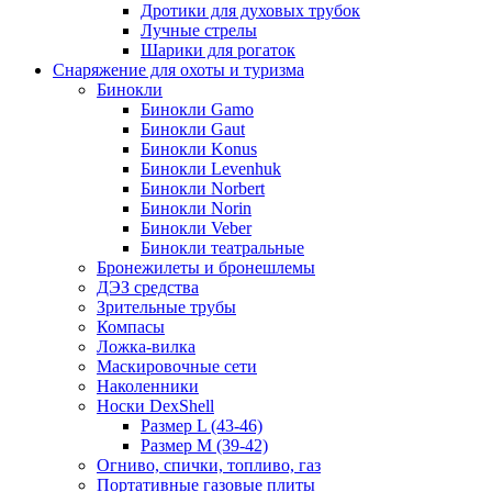
Дротики для духовых трубок
Лучные стрелы
Шарики для рогаток
Снаряжение для охоты и туризма
Бинокли
Бинокли Gamo
Бинокли Gaut
Бинокли Konus
Бинокли Levenhuk
Бинокли Norbert
Бинокли Norin
Бинокли Veber
Бинокли театральные
Бронежилеты и бронешлемы
ДЭЗ средства
Зрительные трубы
Компасы
Ложка-вилка
Маскировочные сети
Наколенники
Носки DexShell
Размер L (43-46)
Размер M (39-42)
Огниво, спички, топливо, газ
Портативные газовые плиты