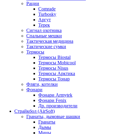
Рации
Comrade
Turbosky
Аргут
Терек
Сигнал охотника
Спальные мешки
Тактическая медицина
Тактические сумки
Термосы
Термосы Biostal
Термосы Mobicool
Термосы Nisus
Термосы Арктика
Термосы Тонар
Фляги, котелки
Фонари
Фонари Armytek
Фонари Fenix
Др. производители
Страйкбол (AirSoft)
Гранаты, дымовые шашки
Гранаты
Дымы
Мины