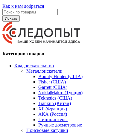
Как к нам добраться
Искать
Категории товаров
Кладоискательство
Металлоискатели
Bounty Hunter (США)
Fisher (США)
Garrett (США)
Nokta|Makro (Турция)
Teknetics (США)
Tianxun (Китай)
XP (Франция)
АКА (Россия)
Пинпоинтеры
Ручные досмотровые
Поисковые катушки