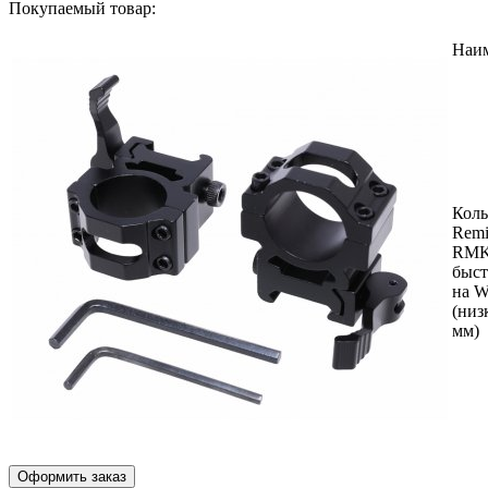
Покупаемый товар:
Наи
Коль
Remi
RMK
быс
на W
(низ
мм)
Оформить заказ