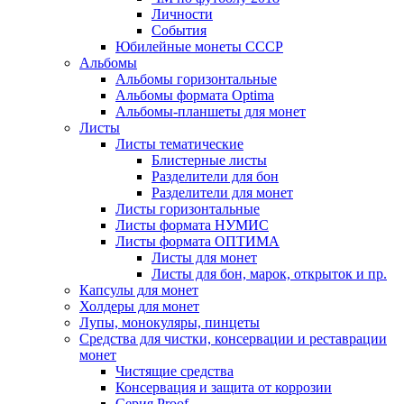
Личности
События
Юбилейные монеты СССР
Альбомы
Альбомы горизонтальные
Альбомы формата Optima
Альбомы-планшеты для монет
Листы
Листы тематические
Блистерные листы
Разделители для бон
Разделители для монет
Листы горизонтальные
Листы формата НУМИС
Листы формата ОПТИМА
Листы для монет
Листы для бон, марок, открыток и пр.
Капсулы для монет
Холдеры для монет
Лупы, монокуляры, пинцеты
Средства для чистки, консервации и реставрации
монет
Чистящие средства
Консервация и защита от коррозии
Серия Proof