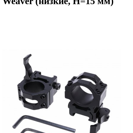
Weaver (низкие, H=15 мм)