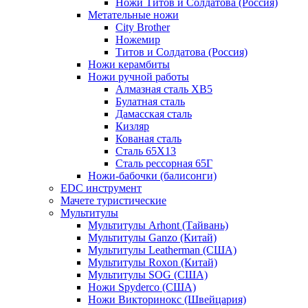
Ножи Титов и Солдатова (Россия)
Метательные ножи
City Brother
Ножемир
Титов и Солдатова (Россия)
Ножи керамбиты
Ножи ручной работы
Алмазная сталь ХВ5
Булатная сталь
Дамасская сталь
Кизляр
Кованая сталь
Сталь 65Х13
Сталь рессорная 65Г
Ножи-бабочки (балисонги)
EDC инструмент
Мачете туристические
Мультитулы
Мультитулы Arhont (Тайвань)
Мультитулы Ganzo (Китай)
Мультитулы Leatherman (США)
Мультитулы Roxon (Китай)
Мультитулы SOG (США)
Ножи Spyderco (США)
Ножи Викторинокс (Швейцария)