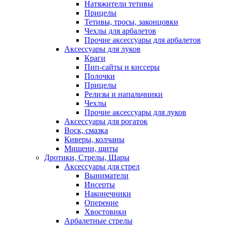
Натяжители тетивы
Прицелы
Тетивы, тросы, законцовки
Чехлы для арбалетов
Прочие аксессуары для арбалетов
Аксессуары для луков
Краги
Пип-сайты и киссеры
Полочки
Прицелы
Релизы и напальчники
Чехлы
Прочие аксессуары для луков
Аксессуары для рогаток
Воск, смазка
Киверы, колчаны
Мишени, щиты
Дротики, Стрелы, Шары
Аксессуары для стрел
Выниматели
Инсерты
Наконечники
Оперение
Хвостовики
Арбалетные стрелы