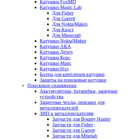
Катушки FoxMD
Катушки Magic Lab
Для Fisher
Для Garrett
Для Nokta|Makro
Для Квэст
Для Минелаб
Катушки Nokta|Makro
Катушки АКА
Катушки Детеч
Катушки Корс
Катушки Марс
Катушки Нэл
Болты для крепления катушки
Защиты на поисковые катушки
Поисковое снаряжение
Аккумуляторы, батарейки, зарядные
устройства
Защитные чехлы, рюкзаки для
металлоискателей
ЗИП к металлоискателям
Запчасти для Bounty Hunter
Запчасти для Fisher
Запчасти для Garrett
Запчасти для Minelab