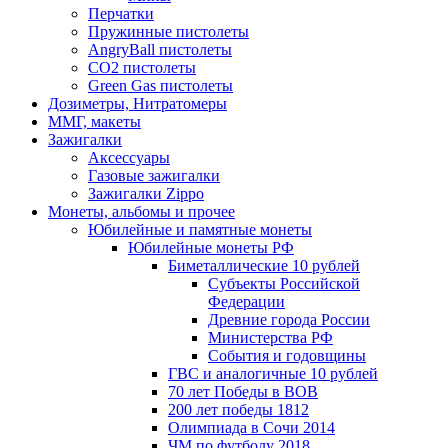
Перчатки
Пружинные пистолеты
AngryBall пистолеты
CO2 пистолеты
Green Gas пистолеты
Дозиметры, Нитратомеры
ММГ, макеты
Зажигалки
Аксессуары
Газовые зажигалки
Зажигалки Zippo
Монеты, альбомы и прочее
Юбилейные и памятные монеты
Юбилейные монеты РФ
Биметаллические 10 рублей
Субъекты Российской
Федерации
Древние города России
Министерства РФ
События и годовщины
ГВС и аналогичные 10 рублей
70 лет Победы в ВОВ
200 лет победы 1812
Олимпиада в Сочи 2014
ЧМ по футболу 2018