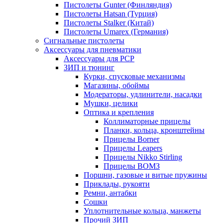
Пистолеты Gunter (Финляндия)
Пистолеты Hatsan (Турция)
Пистолеты Stalker (Китай)
Пистолеты Umarex (Германия)
Сигнальные пистолеты
Аксессуары для пневматики
Аксессуары для PCP
ЗИП и тюнинг
Курки, спусковые механизмы
Магазины, обоймы
Модераторы, удлинители, насадки
Мушки, целики
Оптика и крепления
Коллиматорные прицелы
Планки, кольца, кронштейны
Прицелы Borner
Прицелы Leapers
Прицелы Nikko Stirling
Прицелы ВОМЗ
Поршни, газовые и витые пружины
Приклады, рукояти
Ремни, антабки
Сошки
Уплотнительные кольца, манжеты
Прочий ЗИП