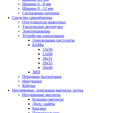
Шарики 6 - 8 мм
Шарики 9 - 12 мм
Сигнальные патроны
Средства самообороны
Отпугиватели животных
Тактические авторучки
Электрошокеры
Устройства аэрозольные
Аэрозольные пистолеты
БАМы
13х50
13х60
18х51
18х55
18х60
ЗИП
Перцовые баллончики
Наручники
Кобуры
Неодимовые, поисковые магниты, щупы
Неодимовые магниты
Большие магниты
Диск / шайба
Квадрат
Прямоугольник