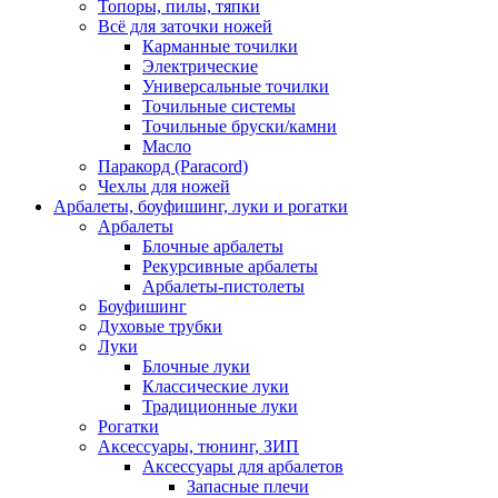
Топоры, пилы, тяпки
Всё для заточки ножей
Карманные точилки
Электрические
Универсальные точилки
Точильные системы
Точильные бруски/камни
Масло
Паракорд (Paracord)
Чехлы для ножей
Арбалеты, боуфишинг, луки и рогатки
Арбалеты
Блочные арбалеты
Рекурсивные арбалеты
Арбалеты-пистолеты
Боуфишинг
Духовые трубки
Луки
Блочные луки
Классические луки
Традиционные луки
Рогатки
Аксессуары, тюнинг, ЗИП
Аксессуары для арбалетов
Запасные плечи