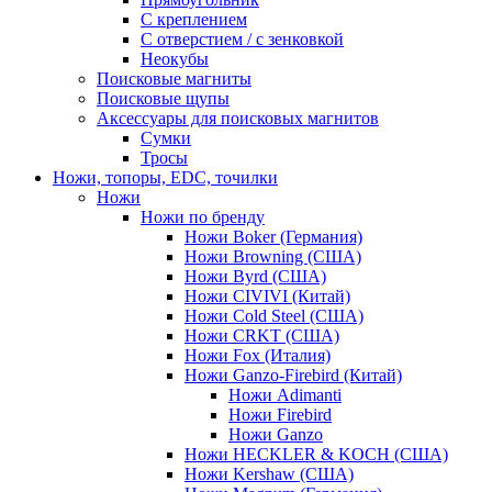
С креплением
С отверстием / с зенковкой
Неокубы
Поисковые магниты
Поисковые щупы
Аксессуары для поисковых магнитов
Сумки
Тросы
Ножи, топоры, EDC, точилки
Ножи
Ножи по бренду
Ножи Boker (Германия)
Ножи Browning (США)
Ножи Byrd (США)
Ножи CIVIVI (Китай)
Ножи Cold Steel (США)
Ножи CRKT (США)
Ножи Fox (Италия)
Ножи Ganzo-Firebird (Китай)
Ножи Adimanti
Ножи Firebird
Ножи Ganzo
Ножи HECKLER & KOCH (США)
Ножи Kershaw (США)