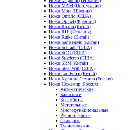
Ножи Magnum (Германия)
Ножи MAM (Португалия)
Ножи Mora (Швеция)
Ножи Ontario (США)
Ножи Opinel (Франция)
Ножи Roxon (Китай)
Ножи RUI (Испания)
Ножи Ruike (Китай)
Ножи SanRenMu (Китай)
Ножи Schrade (США)
Ножи SOG (США)
Ножи Spyderco (США)
Ножи SRM (Китай)
Ножи Steel Will (США)
Ножи Tac-Force (Китай)
Ножи Кузница Семина (Россия)
Ножи Ножемир (Россия)
Автоматические
Балисонги
Керамбиты
Метательные
Многофункциональные
Ручной работы
Складные
Туристические