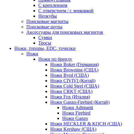
С креплением
С отверстием / с зенковкой
Неокубы
Поисковые магниты
Поисковые щупы
Аксессуары для поисковых магнитов
Сумки
Тросы
Ножи, топоры, EDC, точилки
Ножи
Ножи по бренду
Ножи Boker (Германия)
Ножи Browning (США)
Ножи Byrd (США)
Ножи CIVIVI (Китай)
Ножи Cold Steel (США)
Ножи CRKT (США)
Ножи Fox (Италия)
Ножи Ganzo-Firebird (Китай)
Ножи Adimanti
Ножи Firebird
Ножи Ganzo
Ножи HECKLER & KOCH (США)
Ножи Kershaw (США)