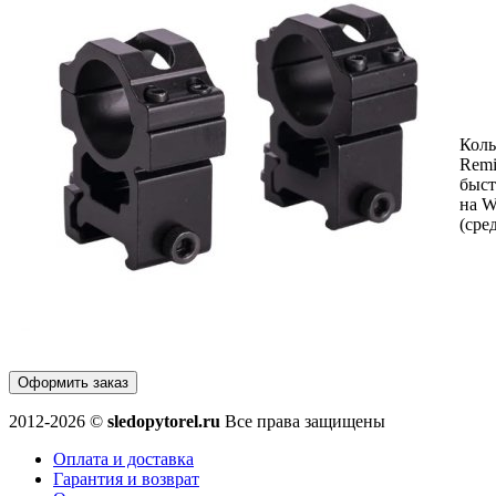
Коль
Remi
быс
на W
(сре
Оформить заказ
2012-2026 ©
sledopytorel.ru
Все права защищены
Оплата и доставка
Гарантия и возврат