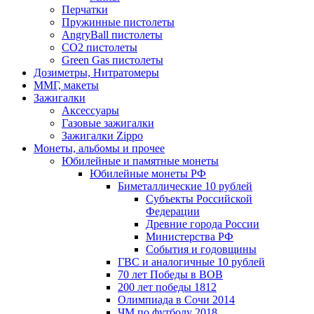
Перчатки
Пружинные пистолеты
AngryBall пистолеты
CO2 пистолеты
Green Gas пистолеты
Дозиметры, Нитратомеры
ММГ, макеты
Зажигалки
Аксессуары
Газовые зажигалки
Зажигалки Zippo
Монеты, альбомы и прочее
Юбилейные и памятные монеты
Юбилейные монеты РФ
Биметаллические 10 рублей
Субъекты Российской
Федерации
Древние города России
Министерства РФ
События и годовщины
ГВС и аналогичные 10 рублей
70 лет Победы в ВОВ
200 лет победы 1812
Олимпиада в Сочи 2014
ЧМ по футболу 2018