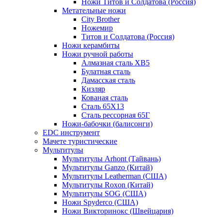
Ножи Титов и Солдатова (Россия)
Метательные ножи
City Brother
Ножемир
Титов и Солдатова (Россия)
Ножи керамбиты
Ножи ручной работы
Алмазная сталь ХВ5
Булатная сталь
Дамасская сталь
Кизляр
Кованая сталь
Сталь 65Х13
Сталь рессорная 65Г
Ножи-бабочки (балисонги)
EDC инструмент
Мачете туристические
Мультитулы
Мультитулы Arhont (Тайвань)
Мультитулы Ganzo (Китай)
Мультитулы Leatherman (США)
Мультитулы Roxon (Китай)
Мультитулы SOG (США)
Ножи Spyderco (США)
Ножи Викторинокс (Швейцария)