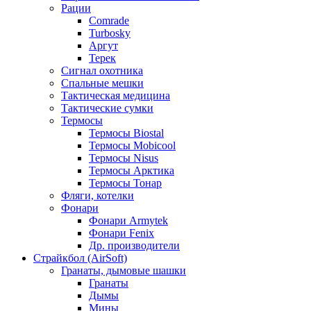
Рации
Comrade
Turbosky
Аргут
Терек
Сигнал охотника
Спальные мешки
Тактическая медицина
Тактические сумки
Термосы
Термосы Biostal
Термосы Mobicool
Термосы Nisus
Термосы Арктика
Термосы Тонар
Фляги, котелки
Фонари
Фонари Armytek
Фонари Fenix
Др. производители
Страйкбол (AirSoft)
Гранаты, дымовые шашки
Гранаты
Дымы
Мины