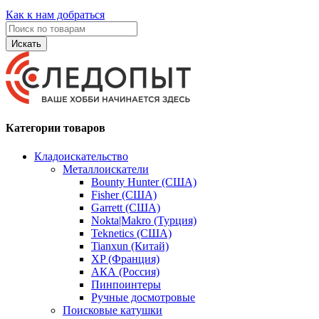
Как к нам добраться
Искать
Категории товаров
Кладоискательство
Металлоискатели
Bounty Hunter (США)
Fisher (США)
Garrett (США)
Nokta|Makro (Турция)
Teknetics (США)
Tianxun (Китай)
XP (Франция)
АКА (Россия)
Пинпоинтеры
Ручные досмотровые
Поисковые катушки