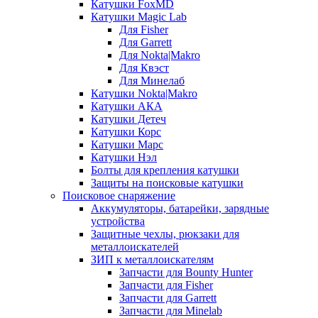
Катушки FoxMD
Катушки Magic Lab
Для Fisher
Для Garrett
Для Nokta|Makro
Для Квэст
Для Минелаб
Катушки Nokta|Makro
Катушки АКА
Катушки Детеч
Катушки Корс
Катушки Марс
Катушки Нэл
Болты для крепления катушки
Защиты на поисковые катушки
Поисковое снаряжение
Аккумуляторы, батарейки, зарядные
устройства
Защитные чехлы, рюкзаки для
металлоискателей
ЗИП к металлоискателям
Запчасти для Bounty Hunter
Запчасти для Fisher
Запчасти для Garrett
Запчасти для Minelab