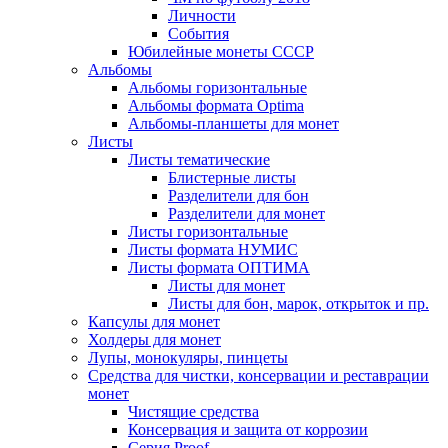
Личности
События
Юбилейные монеты СССР
Альбомы
Альбомы горизонтальные
Альбомы формата Optima
Альбомы-планшеты для монет
Листы
Листы тематические
Блистерные листы
Разделители для бон
Разделители для монет
Листы горизонтальные
Листы формата НУМИС
Листы формата ОПТИМА
Листы для монет
Листы для бон, марок, открыток и пр.
Капсулы для монет
Холдеры для монет
Лупы, монокуляры, пинцеты
Средства для чистки, консервации и реставрации
монет
Чистящие средства
Консервация и защита от коррозии
Серия Proof