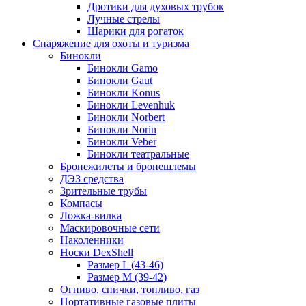
Дротики для духовых трубок
Лучные стрелы
Шарики для рогаток
Снаряжение для охоты и туризма
Бинокли
Бинокли Gamo
Бинокли Gaut
Бинокли Konus
Бинокли Levenhuk
Бинокли Norbert
Бинокли Norin
Бинокли Veber
Бинокли театральные
Бронежилеты и бронешлемы
ДЭЗ средства
Зрительные трубы
Компасы
Ложка-вилка
Маскировочные сети
Наколенники
Носки DexShell
Размер L (43-46)
Размер M (39-42)
Огниво, спички, топливо, газ
Портативные газовые плиты