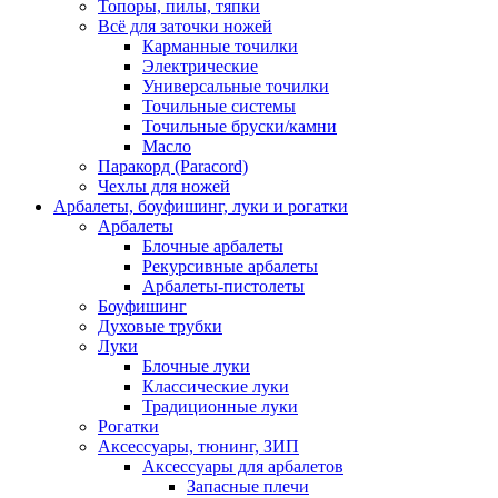
Топоры, пилы, тяпки
Всё для заточки ножей
Карманные точилки
Электрические
Универсальные точилки
Точильные системы
Точильные бруски/камни
Масло
Паракорд (Paracord)
Чехлы для ножей
Арбалеты, боуфишинг, луки и рогатки
Арбалеты
Блочные арбалеты
Рекурсивные арбалеты
Арбалеты-пистолеты
Боуфишинг
Духовые трубки
Луки
Блочные луки
Классические луки
Традиционные луки
Рогатки
Аксессуары, тюнинг, ЗИП
Аксессуары для арбалетов
Запасные плечи