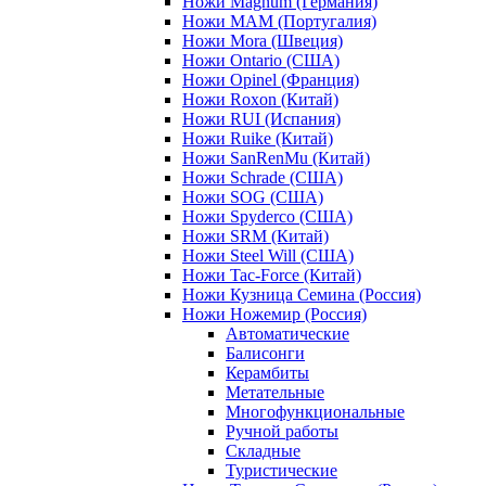
Ножи Magnum (Германия)
Ножи MAM (Португалия)
Ножи Mora (Швеция)
Ножи Ontario (США)
Ножи Opinel (Франция)
Ножи Roxon (Китай)
Ножи RUI (Испания)
Ножи Ruike (Китай)
Ножи SanRenMu (Китай)
Ножи Schrade (США)
Ножи SOG (США)
Ножи Spyderco (США)
Ножи SRM (Китай)
Ножи Steel Will (США)
Ножи Tac-Force (Китай)
Ножи Кузница Семина (Россия)
Ножи Ножемир (Россия)
Автоматические
Балисонги
Керамбиты
Метательные
Многофункциональные
Ручной работы
Складные
Туристические