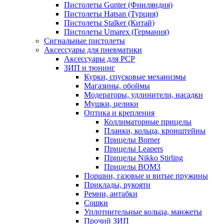
Пистолеты Gunter (Финляндия)
Пистолеты Hatsan (Турция)
Пистолеты Stalker (Китай)
Пистолеты Umarex (Германия)
Сигнальные пистолеты
Аксессуары для пневматики
Аксессуары для PCP
ЗИП и тюнинг
Курки, спусковые механизмы
Магазины, обоймы
Модераторы, удлинители, насадки
Мушки, целики
Оптика и крепления
Коллиматорные прицелы
Планки, кольца, кронштейны
Прицелы Borner
Прицелы Leapers
Прицелы Nikko Stirling
Прицелы ВОМЗ
Поршни, газовые и витые пружины
Приклады, рукояти
Ремни, антабки
Сошки
Уплотнительные кольца, манжеты
Прочий ЗИП