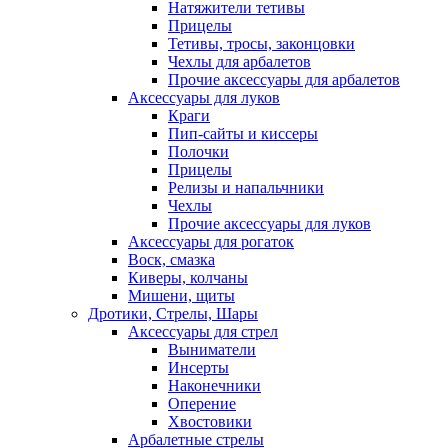
Натяжители тетивы
Прицелы
Тетивы, тросы, законцовки
Чехлы для арбалетов
Прочие аксессуары для арбалетов
Аксессуары для луков
Краги
Пип-сайты и киссеры
Полочки
Прицелы
Релизы и напальчники
Чехлы
Прочие аксессуары для луков
Аксессуары для рогаток
Воск, смазка
Киверы, колчаны
Мишени, щиты
Дротики, Стрелы, Шары
Аксессуары для стрел
Выниматели
Инсерты
Наконечники
Оперение
Хвостовики
Арбалетные стрелы