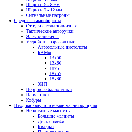
Шарики 6 - 8 мм
Шарики 9 - 12 мм
Сигнальные патроны
Средства самообороны
Отпугиватели животных
Тактические авторучки
Электрошокеры
Устройства аэрозольные
Аэрозольные пистолеты
БАМы
13х50
13х60
18х51
18х55
18х60
ЗИП
Перцовые баллончики
Наручники
Кобуры
Неодимовые, поисковые магниты, щупы
Неодимовые магниты
Большие магниты
Диск / шайба
Квадрат
Прямоугольник