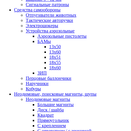
Сигнальные патроны
Средства самообороны
Отпугиватели животных
Тактические авторучки
Электрошокеры
Устройства аэрозольные
Аэрозольные пистолеты
БАМы
13х50
13х60
18х51
18х55
18х60
ЗИП
Перцовые баллончики
Наручники
Кобуры
Неодимовые, поисковые магниты, щупы
Неодимовые магниты
Большие магниты
Диск / шайба
Квадрат
Прямоугольник
С креплением
С отверстием / с зенковкой