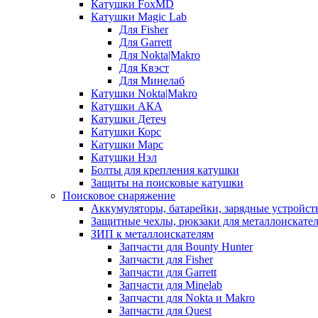
Катушки FoxMD
Катушки Magic Lab
Для Fisher
Для Garrett
Для Nokta|Makro
Для Квэст
Для Минелаб
Катушки Nokta|Makro
Катушки АКА
Катушки Детеч
Катушки Корс
Катушки Марс
Катушки Нэл
Болты для крепления катушки
Защиты на поисковые катушки
Поисковое снаряжение
Аккумуляторы, батарейки, зарядные устройст
Защитные чехлы, рюкзаки для металлоискате
ЗИП к металлоискателям
Запчасти для Bounty Hunter
Запчасти для Fisher
Запчасти для Garrett
Запчасти для Minelab
Запчасти для Nokta и Makro
Запчасти для Quest