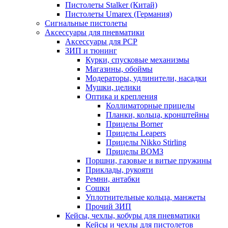
Пистолеты Stalker (Китай)
Пистолеты Umarex (Германия)
Сигнальные пистолеты
Аксессуары для пневматики
Аксессуары для PCP
ЗИП и тюнинг
Курки, спусковые механизмы
Магазины, обоймы
Модераторы, удлинители, насадки
Мушки, целики
Оптика и крепления
Коллиматорные прицелы
Планки, кольца, кронштейны
Прицелы Borner
Прицелы Leapers
Прицелы Nikko Stirling
Прицелы ВОМЗ
Поршни, газовые и витые пружины
Приклады, рукояти
Ремни, антабки
Сошки
Уплотнительные кольца, манжеты
Прочий ЗИП
Кейсы, чехлы, кобуры для пневматики
Кейсы и чехлы для пистолетов