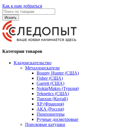
Как к нам добраться
Искать
Категории товаров
Кладоискательство
Металлоискатели
Bounty Hunter (США)
Fisher (США)
Garrett (США)
Nokta|Makro (Турция)
Teknetics (США)
Tianxun (Китай)
XP (Франция)
АКА (Россия)
Пинпоинтеры
Ручные досмотровые
Поисковые катушки