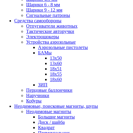
Шарики 6 - 8 мм
Шарики 9 - 12 мм
Сигнальные патроны
Средства самообороны
Отпугиватели животных
Тактические авторучки
Электрошокеры
Устройства аэрозольные
Аэрозольные пистолеты
БАМы
13х50
13х60
18х51
18х55
18х60
ЗИП
Перцовые баллончики
Наручники
Кобуры
Неодимовые, поисковые магниты, щупы
Неодимовые магниты
Большие магниты
Диск / шайба
Квадрат
Прямоугольник