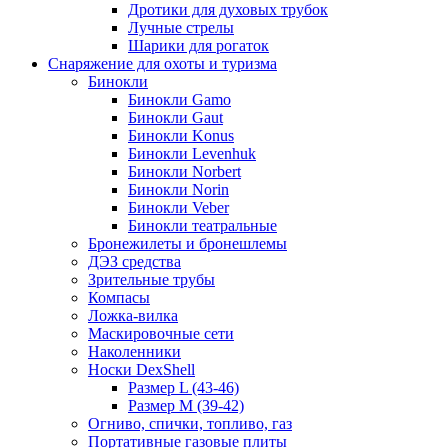
Дротики для духовых трубок
Лучные стрелы
Шарики для рогаток
Снаряжение для охоты и туризма
Бинокли
Бинокли Gamo
Бинокли Gaut
Бинокли Konus
Бинокли Levenhuk
Бинокли Norbert
Бинокли Norin
Бинокли Veber
Бинокли театральные
Бронежилеты и бронешлемы
ДЭЗ средства
Зрительные трубы
Компасы
Ложка-вилка
Маскировочные сети
Наколенники
Носки DexShell
Размер L (43-46)
Размер M (39-42)
Огниво, спички, топливо, газ
Портативные газовые плиты