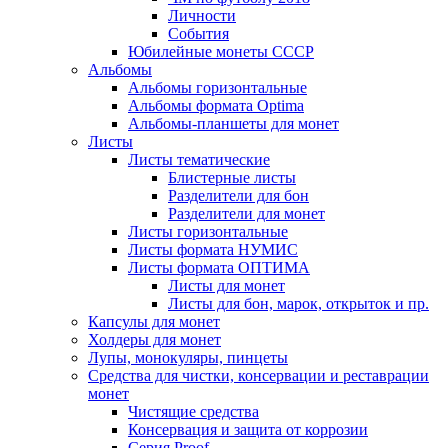
Личности
События
Юбилейные монеты СССР
Альбомы
Альбомы горизонтальные
Альбомы формата Optima
Альбомы-планшеты для монет
Листы
Листы тематические
Блистерные листы
Разделители для бон
Разделители для монет
Листы горизонтальные
Листы формата НУМИС
Листы формата ОПТИМА
Листы для монет
Листы для бон, марок, открыток и пр.
Капсулы для монет
Холдеры для монет
Лупы, монокуляры, пинцеты
Средства для чистки, консервации и реставрации
монет
Чистящие средства
Консервация и защита от коррозии
Серия Proof