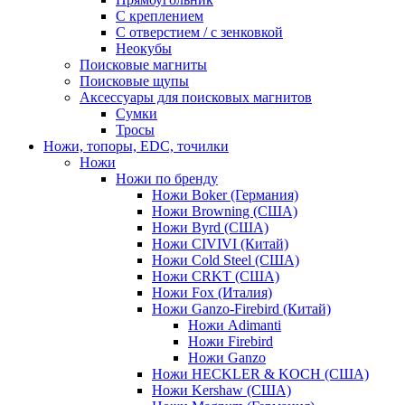
С креплением
С отверстием / с зенковкой
Неокубы
Поисковые магниты
Поисковые щупы
Аксессуары для поисковых магнитов
Сумки
Тросы
Ножи, топоры, EDC, точилки
Ножи
Ножи по бренду
Ножи Boker (Германия)
Ножи Browning (США)
Ножи Byrd (США)
Ножи CIVIVI (Китай)
Ножи Cold Steel (США)
Ножи CRKT (США)
Ножи Fox (Италия)
Ножи Ganzo-Firebird (Китай)
Ножи Adimanti
Ножи Firebird
Ножи Ganzo
Ножи HECKLER & KOCH (США)
Ножи Kershaw (США)