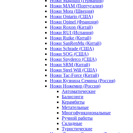
Ножи Magnum (Германия)
Ножи MAM (Португалия)
Ножи Mora (Швеция)
Ножи Ontario (США)
Ножи Opinel (Франция)
Ножи Roxon (Китай)
Ножи RUI (Испания)
Ножи Ruike (Китай)
Ножи SanRenMu (Китай)
Ножи Schrade (США)
Ножи SOG (США)
Ножи Spyderco (США)
Ножи SRM (Китай)
Ножи Steel Will (США)
Ножи Tac-Force (Китай)
Ножи Кузница Семина (Россия)
Ножи Ножемир (Россия)
Автоматические
Балисонги
Керамбиты
Метательные
Многофункциональные
Ручной работы
Складные
Туристические