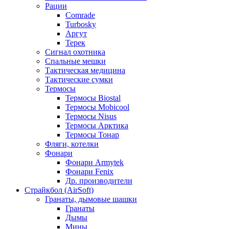
Рации
Comrade
Turbosky
Аргут
Терек
Сигнал охотника
Спальные мешки
Тактическая медицина
Тактические сумки
Термосы
Термосы Biostal
Термосы Mobicool
Термосы Nisus
Термосы Арктика
Термосы Тонар
Фляги, котелки
Фонари
Фонари Armytek
Фонари Fenix
Др. производители
Страйкбол (AirSoft)
Гранаты, дымовые шашки
Гранаты
Дымы
Мины