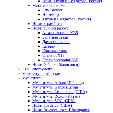
Ножи Титов и Солдатова (Россия)
Метательные ножи
City Brother
Ножемир
Титов и Солдатова (Россия)
Ножи керамбиты
Ножи ручной работы
Алмазная сталь ХВ5
Булатная сталь
Дамасская сталь
Кизляр
Кованая сталь
Сталь 65Х13
Сталь рессорная 65Г
Ножи-бабочки (балисонги)
EDC инструмент
Мачете туристические
Мультитулы
Мультитулы Arhont (Тайвань)
Мультитулы Ganzo (Китай)
Мультитулы Leatherman (США)
Мультитулы Roxon (Китай)
Мультитулы SOG (США)
Ножи Spyderco (США)
Ножи Викторинокс (Швейцария)