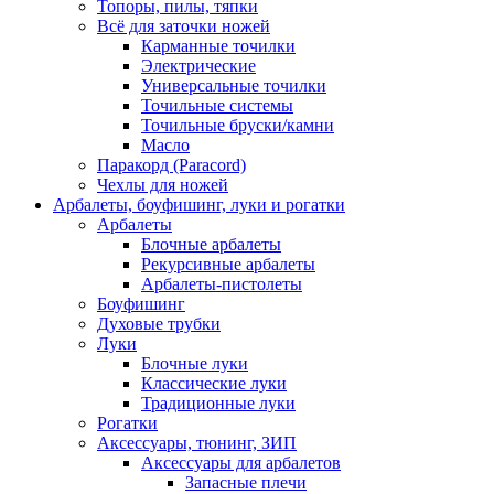
Топоры, пилы, тяпки
Всё для заточки ножей
Карманные точилки
Электрические
Универсальные точилки
Точильные системы
Точильные бруски/камни
Масло
Паракорд (Paracord)
Чехлы для ножей
Арбалеты, боуфишинг, луки и рогатки
Арбалеты
Блочные арбалеты
Рекурсивные арбалеты
Арбалеты-пистолеты
Боуфишинг
Духовые трубки
Луки
Блочные луки
Классические луки
Традиционные луки
Рогатки
Аксессуары, тюнинг, ЗИП
Аксессуары для арбалетов
Запасные плечи