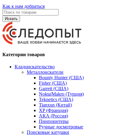
Как к нам добраться
Искать
Категории товаров
Кладоискательство
Металлоискатели
Bounty Hunter (США)
Fisher (США)
Garrett (США)
Nokta|Makro (Турция)
Teknetics (США)
Tianxun (Китай)
XP (Франция)
АКА (Россия)
Пинпоинтеры
Ручные досмотровые
Поисковые катушки