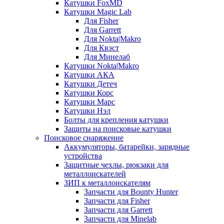
Катушки FoxMD
Катушки Magic Lab
Для Fisher
Для Garrett
Для Nokta|Makro
Для Квэст
Для Минелаб
Катушки Nokta|Makro
Катушки АКА
Катушки Детеч
Катушки Корс
Катушки Марс
Катушки Нэл
Болты для крепления катушки
Защиты на поисковые катушки
Поисковое снаряжение
Аккумуляторы, батарейки, зарядные
устройства
Защитные чехлы, рюкзаки для
металлоискателей
ЗИП к металлоискателям
Запчасти для Bounty Hunter
Запчасти для Fisher
Запчасти для Garrett
Запчасти для Minelab