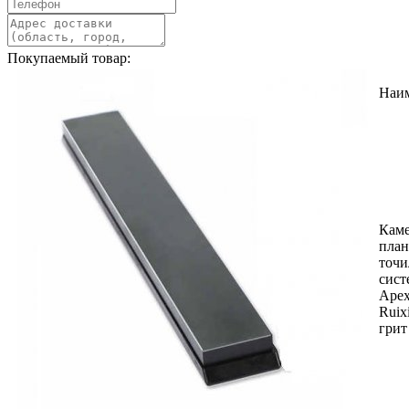
Покупаемый товар:
Наи
Каме
план
точ
сист
Apex
Ruix
грит