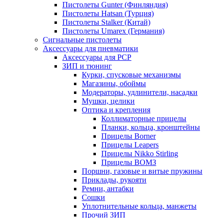
Пистолеты Gunter (Финляндия)
Пистолеты Hatsan (Турция)
Пистолеты Stalker (Китай)
Пистолеты Umarex (Германия)
Сигнальные пистолеты
Аксессуары для пневматики
Аксессуары для PCP
ЗИП и тюнинг
Курки, спусковые механизмы
Магазины, обоймы
Модераторы, удлинители, насадки
Мушки, целики
Оптика и крепления
Коллиматорные прицелы
Планки, кольца, кронштейны
Прицелы Borner
Прицелы Leapers
Прицелы Nikko Stirling
Прицелы ВОМЗ
Поршни, газовые и витые пружины
Приклады, рукояти
Ремни, антабки
Сошки
Уплотнительные кольца, манжеты
Прочий ЗИП