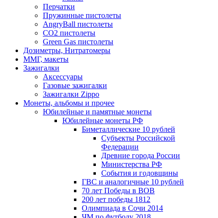
Перчатки
Пружинные пистолеты
AngryBall пистолеты
CO2 пистолеты
Green Gas пистолеты
Дозиметры, Нитратомеры
ММГ, макеты
Зажигалки
Аксессуары
Газовые зажигалки
Зажигалки Zippo
Монеты, альбомы и прочее
Юбилейные и памятные монеты
Юбилейные монеты РФ
Биметаллические 10 рублей
Субъекты Российской
Федерации
Древние города России
Министерства РФ
События и годовщины
ГВС и аналогичные 10 рублей
70 лет Победы в ВОВ
200 лет победы 1812
Олимпиада в Сочи 2014
ЧМ по футболу 2018