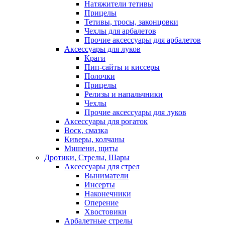
Натяжители тетивы
Прицелы
Тетивы, тросы, законцовки
Чехлы для арбалетов
Прочие аксессуары для арбалетов
Аксессуары для луков
Краги
Пип-сайты и киссеры
Полочки
Прицелы
Релизы и напальчники
Чехлы
Прочие аксессуары для луков
Аксессуары для рогаток
Воск, смазка
Киверы, колчаны
Мишени, щиты
Дротики, Стрелы, Шары
Аксессуары для стрел
Выниматели
Инсерты
Наконечники
Оперение
Хвостовики
Арбалетные стрелы