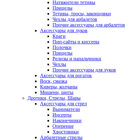
Натяжители тетивы
Прицелы
Тетивы, тросы, законцовки
Чехлы для арбалетов
Прочие аксессуары для арбалетов
Аксессуары для луков
Краги
Пип-сайты и киссеры
Полочки
Прицелы
Релизы и напальчники
Чехлы
Прочие аксессуары для луков
Аксессуары для рогаток
Воск, смазка
Киверы, колчаны
Мишени, щиты
Дротики, Стрелы, Шары
Аксессуары для стрел
Выниматели
Инсерты
Наконечники
Оперение
Хвостовики
Арбалетные стрелы