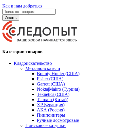
Как к нам добраться
Искать
Категории товаров
Кладоискательство
Металлоискатели
Bounty Hunter (США)
Fisher (США)
Garrett (США)
Nokta|Makro (Турция)
Teknetics (США)
Tianxun (Китай)
XP (Франция)
АКА (Россия)
Пинпоинтеры
Ручные досмотровые
Поисковые катушки