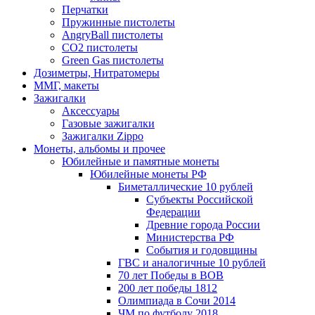
Перчатки
Пружинные пистолеты
AngryBall пистолеты
CO2 пистолеты
Green Gas пистолеты
Дозиметры, Нитратомеры
ММГ, макеты
Зажигалки
Аксессуары
Газовые зажигалки
Зажигалки Zippo
Монеты, альбомы и прочее
Юбилейные и памятные монеты
Юбилейные монеты РФ
Биметаллические 10 рублей
Субъекты Российской
Федерации
Древние города России
Министерства РФ
События и годовщины
ГВС и аналогичные 10 рублей
70 лет Победы в ВОВ
200 лет победы 1812
Олимпиада в Сочи 2014
ЧМ по футболу 2018