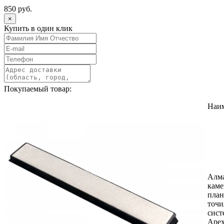
850 руб.
×
Купить в один клик
Покупаемый товар:
Наи
Алм
каме
план
точ
сист
Apex