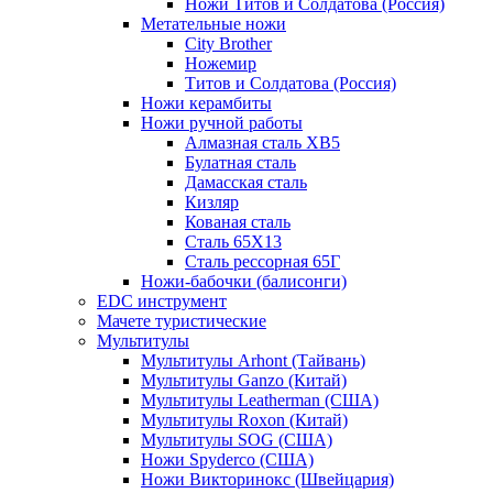
Ножи Титов и Солдатова (Россия)
Метательные ножи
City Brother
Ножемир
Титов и Солдатова (Россия)
Ножи керамбиты
Ножи ручной работы
Алмазная сталь ХВ5
Булатная сталь
Дамасская сталь
Кизляр
Кованая сталь
Сталь 65Х13
Сталь рессорная 65Г
Ножи-бабочки (балисонги)
EDC инструмент
Мачете туристические
Мультитулы
Мультитулы Arhont (Тайвань)
Мультитулы Ganzo (Китай)
Мультитулы Leatherman (США)
Мультитулы Roxon (Китай)
Мультитулы SOG (США)
Ножи Spyderco (США)
Ножи Викторинокс (Швейцария)