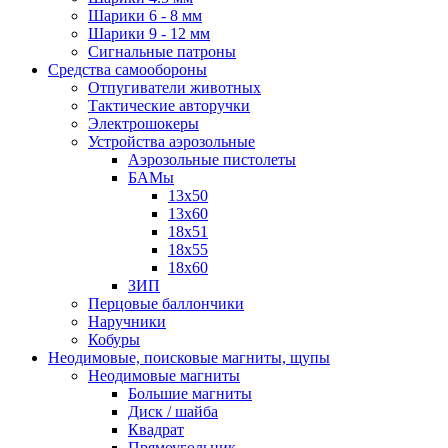
Шарики 6 - 8 мм
Шарики 9 - 12 мм
Сигнальные патроны
Средства самообороны
Отпугиватели животных
Тактические авторучки
Электрошокеры
Устройства аэрозольные
Аэрозольные пистолеты
БАМы
13х50
13х60
18х51
18х55
18х60
ЗИП
Перцовые баллончики
Наручники
Кобуры
Неодимовые, поисковые магниты, щупы
Неодимовые магниты
Большие магниты
Диск / шайба
Квадрат
Прямоугольник