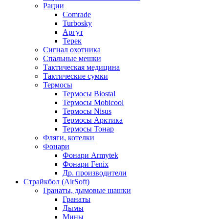
Рации
Comrade
Turbosky
Аргут
Терек
Сигнал охотника
Спальные мешки
Тактическая медицина
Тактические сумки
Термосы
Термосы Biostal
Термосы Mobicool
Термосы Nisus
Термосы Арктика
Термосы Тонар
Фляги, котелки
Фонари
Фонари Armytek
Фонари Fenix
Др. производители
Страйкбол (AirSoft)
Гранаты, дымовые шашки
Гранаты
Дымы
Мины