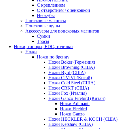
С креплением
С отверстием / с зенковкой
Неокубы
Поисковые магниты
Поисковые щупы
Аксессуары для поисковых магнитов
Сумки
Тросы
Ножи, топоры, EDC, точилки
Ножи
Ножи по бренду
Ножи Boker (Германия)
Ножи Browning (США)
Ножи Byrd (США)
Ножи CIVIVI (Китай)
Ножи Cold Steel (США)
Ножи CRKT (США)
Ножи Fox (Италия)
Ножи Ganzo-Firebird (Китай)
Ножи Adimanti
Ножи Firebird
Ножи Ganzo
Ножи HECKLER & KOCH (США)
Ножи Kershaw (США)