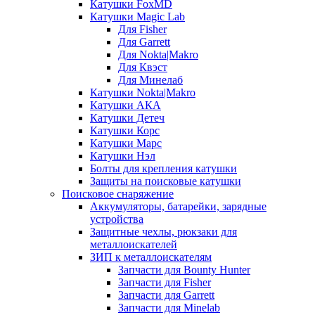
Катушки FoxMD
Катушки Magic Lab
Для Fisher
Для Garrett
Для Nokta|Makro
Для Квэст
Для Минелаб
Катушки Nokta|Makro
Катушки АКА
Катушки Детеч
Катушки Корс
Катушки Марс
Катушки Нэл
Болты для крепления катушки
Защиты на поисковые катушки
Поисковое снаряжение
Аккумуляторы, батарейки, зарядные
устройства
Защитные чехлы, рюкзаки для
металлоискателей
ЗИП к металлоискателям
Запчасти для Bounty Hunter
Запчасти для Fisher
Запчасти для Garrett
Запчасти для Minelab