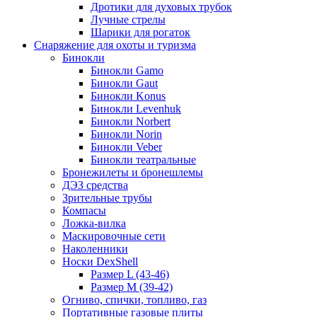
Дротики для духовых трубок
Лучные стрелы
Шарики для рогаток
Снаряжение для охоты и туризма
Бинокли
Бинокли Gamo
Бинокли Gaut
Бинокли Konus
Бинокли Levenhuk
Бинокли Norbert
Бинокли Norin
Бинокли Veber
Бинокли театральные
Бронежилеты и бронешлемы
ДЭЗ средства
Зрительные трубы
Компасы
Ложка-вилка
Маскировочные сети
Наколенники
Носки DexShell
Размер L (43-46)
Размер M (39-42)
Огниво, спички, топливо, газ
Портативные газовые плиты