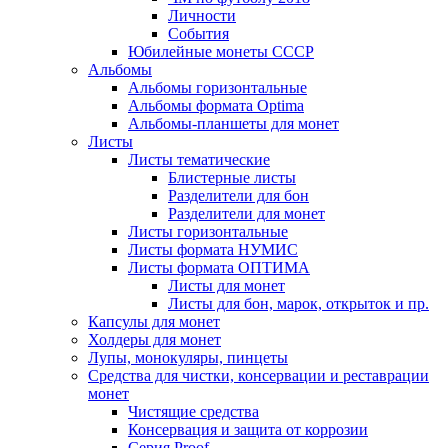
Личности
События
Юбилейные монеты СССР
Альбомы
Альбомы горизонтальные
Альбомы формата Optima
Альбомы-планшеты для монет
Листы
Листы тематические
Блистерные листы
Разделители для бон
Разделители для монет
Листы горизонтальные
Листы формата НУМИС
Листы формата ОПТИМА
Листы для монет
Листы для бон, марок, открыток и пр.
Капсулы для монет
Холдеры для монет
Лупы, монокуляры, пинцеты
Средства для чистки, консервации и реставрации
монет
Чистящие средства
Консервация и защита от коррозии
Серия Proof