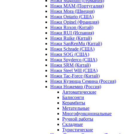
Ножи Magnum (Германия)
Ножи MAM (Португалия)
Ножи Mora (Швеция)
Ножи Ontario (США)
Ножи Opinel (Франция)
Ножи Roxon (Китай)
Ножи RUI (Испания)
Ножи Ruike (Китай)
Ножи SanRenMu (Китай)
Ножи Schrade (США)
Ножи SOG (США)
Ножи Spyderco (США)
Ножи SRM (Китай)
Ножи Steel Will (США)
Ножи Tac-Force (Китай)
Ножи Кузница Семина (Россия)
Ножи Ножемир (Россия)
Автоматические
Балисонги
Керамбиты
Метательные
Многофункциональные
Ручной работы
Складные
Туристические