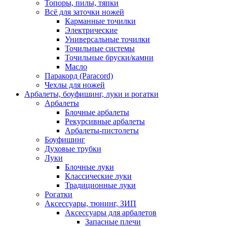
Топоры, пилы, тяпки
Всё для заточки ножей
Карманные точилки
Электрические
Универсальные точилки
Точильные системы
Точильные бруски/камни
Масло
Паракорд (Paracord)
Чехлы для ножей
Арбалеты, боуфишинг, луки и рогатки
Арбалеты
Блочные арбалеты
Рекурсивные арбалеты
Арбалеты-пистолеты
Боуфишинг
Духовые трубки
Луки
Блочные луки
Классические луки
Традиционные луки
Рогатки
Аксессуары, тюнинг, ЗИП
Аксессуары для арбалетов
Запасные плечи