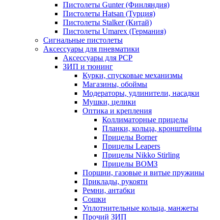
Пистолеты Gunter (Финляндия)
Пистолеты Hatsan (Турция)
Пистолеты Stalker (Китай)
Пистолеты Umarex (Германия)
Сигнальные пистолеты
Аксессуары для пневматики
Аксессуары для PCP
ЗИП и тюнинг
Курки, спусковые механизмы
Магазины, обоймы
Модераторы, удлинители, насадки
Мушки, целики
Оптика и крепления
Коллиматорные прицелы
Планки, кольца, кронштейны
Прицелы Borner
Прицелы Leapers
Прицелы Nikko Stirling
Прицелы ВОМЗ
Поршни, газовые и витые пружины
Приклады, рукояти
Ремни, антабки
Сошки
Уплотнительные кольца, манжеты
Прочий ЗИП