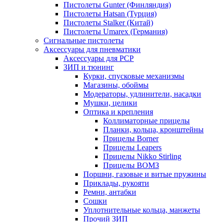
Пистолеты Gunter (Финляндия)
Пистолеты Hatsan (Турция)
Пистолеты Stalker (Китай)
Пистолеты Umarex (Германия)
Сигнальные пистолеты
Аксессуары для пневматики
Аксессуары для PCP
ЗИП и тюнинг
Курки, спусковые механизмы
Магазины, обоймы
Модераторы, удлинители, насадки
Мушки, целики
Оптика и крепления
Коллиматорные прицелы
Планки, кольца, кронштейны
Прицелы Borner
Прицелы Leapers
Прицелы Nikko Stirling
Прицелы ВОМЗ
Поршни, газовые и витые пружины
Приклады, рукояти
Ремни, антабки
Сошки
Уплотнительные кольца, манжеты
Прочий ЗИП