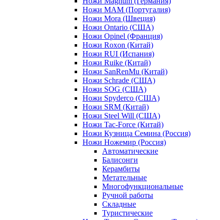
Ножи Magnum (Германия)
Ножи MAM (Португалия)
Ножи Mora (Швеция)
Ножи Ontario (США)
Ножи Opinel (Франция)
Ножи Roxon (Китай)
Ножи RUI (Испания)
Ножи Ruike (Китай)
Ножи SanRenMu (Китай)
Ножи Schrade (США)
Ножи SOG (США)
Ножи Spyderco (США)
Ножи SRM (Китай)
Ножи Steel Will (США)
Ножи Tac-Force (Китай)
Ножи Кузница Семина (Россия)
Ножи Ножемир (Россия)
Автоматические
Балисонги
Керамбиты
Метательные
Многофункциональные
Ручной работы
Складные
Туристические