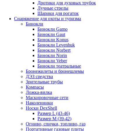
Дротики для духовых трубок
Лучные стрелы
Шарики для рогаток
Снаряжение для охоты и туризма
Бинокли
Бинокли Gamo
Бинокли Gaut
Бинокли Konus
Бинокли Levenhuk
Бинокли Norbert
Бинокли Norin
Бинокли Veber
Бинокли театральные
Бронежилеты и бронешлемы
ДЭЗ средства
Зрительные трубы
Компасы
Ложка-вилка
Маскировочные сети
Наколенники
Носки DexShell
Размер L (43-46)
Размер M (39-42)
Огниво, спички, топливо, газ
Портативные газовые плиты