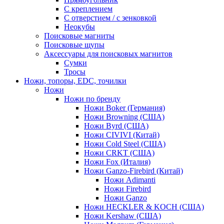
С креплением
С отверстием / с зенковкой
Неокубы
Поисковые магниты
Поисковые щупы
Аксессуары для поисковых магнитов
Сумки
Тросы
Ножи, топоры, EDC, точилки
Ножи
Ножи по бренду
Ножи Boker (Германия)
Ножи Browning (США)
Ножи Byrd (США)
Ножи CIVIVI (Китай)
Ножи Cold Steel (США)
Ножи CRKT (США)
Ножи Fox (Италия)
Ножи Ganzo-Firebird (Китай)
Ножи Adimanti
Ножи Firebird
Ножи Ganzo
Ножи HECKLER & KOCH (США)
Ножи Kershaw (США)