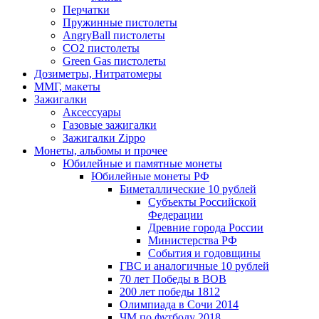
Перчатки
Пружинные пистолеты
AngryBall пистолеты
CO2 пистолеты
Green Gas пистолеты
Дозиметры, Нитратомеры
ММГ, макеты
Зажигалки
Аксессуары
Газовые зажигалки
Зажигалки Zippo
Монеты, альбомы и прочее
Юбилейные и памятные монеты
Юбилейные монеты РФ
Биметаллические 10 рублей
Субъекты Российской
Федерации
Древние города России
Министерства РФ
События и годовщины
ГВС и аналогичные 10 рублей
70 лет Победы в ВОВ
200 лет победы 1812
Олимпиада в Сочи 2014
ЧМ по футболу 2018