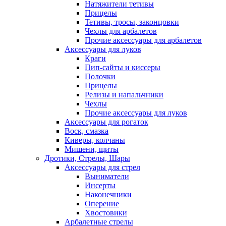
Натяжители тетивы
Прицелы
Тетивы, тросы, законцовки
Чехлы для арбалетов
Прочие аксессуары для арбалетов
Аксессуары для луков
Краги
Пип-сайты и киссеры
Полочки
Прицелы
Релизы и напальчники
Чехлы
Прочие аксессуары для луков
Аксессуары для рогаток
Воск, смазка
Киверы, колчаны
Мишени, щиты
Дротики, Стрелы, Шары
Аксессуары для стрел
Выниматели
Инсерты
Наконечники
Оперение
Хвостовики
Арбалетные стрелы