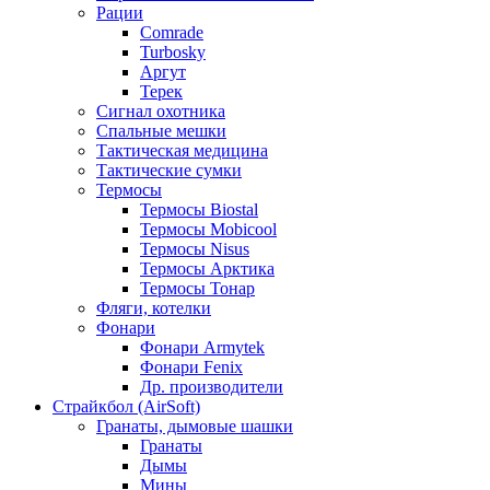
Рации
Comrade
Turbosky
Аргут
Терек
Сигнал охотника
Спальные мешки
Тактическая медицина
Тактические сумки
Термосы
Термосы Biostal
Термосы Mobicool
Термосы Nisus
Термосы Арктика
Термосы Тонар
Фляги, котелки
Фонари
Фонари Armytek
Фонари Fenix
Др. производители
Страйкбол (AirSoft)
Гранаты, дымовые шашки
Гранаты
Дымы
Мины