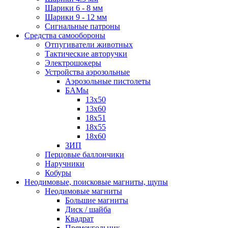
Шарики 6 - 8 мм
Шарики 9 - 12 мм
Сигнальные патроны
Средства самообороны
Отпугиватели животных
Тактические авторучки
Электрошокеры
Устройства аэрозольные
Аэрозольные пистолеты
БАМы
13х50
13х60
18х51
18х55
18х60
ЗИП
Перцовые баллончики
Наручники
Кобуры
Неодимовые, поисковые магниты, щупы
Неодимовые магниты
Большие магниты
Диск / шайба
Квадрат
Прямоугольник