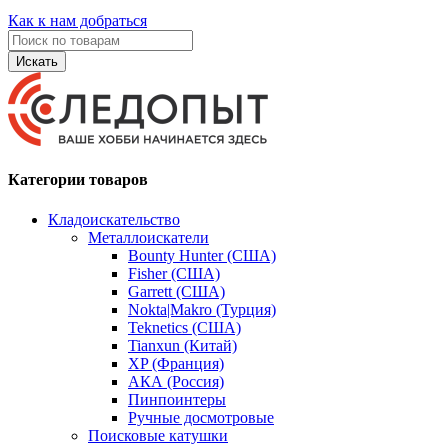
Как к нам добраться
Искать
Категории товаров
Кладоискательство
Металлоискатели
Bounty Hunter (США)
Fisher (США)
Garrett (США)
Nokta|Makro (Турция)
Teknetics (США)
Tianxun (Китай)
XP (Франция)
АКА (Россия)
Пинпоинтеры
Ручные досмотровые
Поисковые катушки