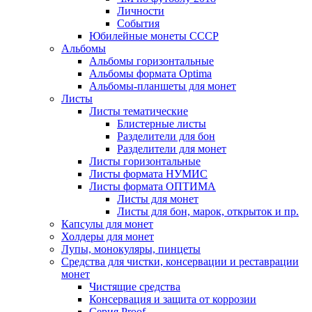
Личности
События
Юбилейные монеты СССР
Альбомы
Альбомы горизонтальные
Альбомы формата Optima
Альбомы-планшеты для монет
Листы
Листы тематические
Блистерные листы
Разделители для бон
Разделители для монет
Листы горизонтальные
Листы формата НУМИС
Листы формата ОПТИМА
Листы для монет
Листы для бон, марок, открыток и пр.
Капсулы для монет
Холдеры для монет
Лупы, монокуляры, пинцеты
Средства для чистки, консервации и реставрации
монет
Чистящие средства
Консервация и защита от коррозии
Серия Proof