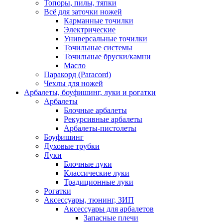
Топоры, пилы, тяпки
Всё для заточки ножей
Карманные точилки
Электрические
Универсальные точилки
Точильные системы
Точильные бруски/камни
Масло
Паракорд (Paracord)
Чехлы для ножей
Арбалеты, боуфишинг, луки и рогатки
Арбалеты
Блочные арбалеты
Рекурсивные арбалеты
Арбалеты-пистолеты
Боуфишинг
Духовые трубки
Луки
Блочные луки
Классические луки
Традиционные луки
Рогатки
Аксессуары, тюнинг, ЗИП
Аксессуары для арбалетов
Запасные плечи