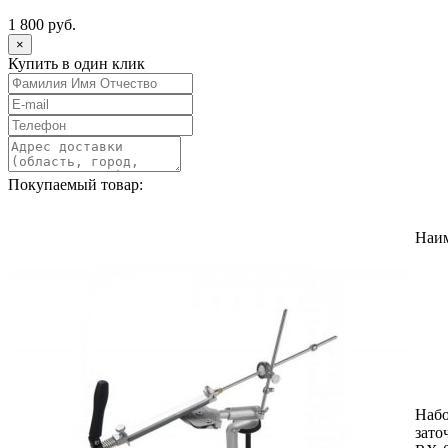
1 800 руб.
×
Купить в один клик
Покупаемый товар:
Наи
Набо
зато