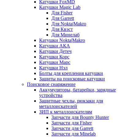
Катушки FoxMD
Катушки Magic Lab
Для Fisher
Для Garrett
Для Nokta|Makro
Для Квэст
Для Минелаб
Катушки Nokta|Makro
Катушки АКА
Катушки Детеч
Катушки Корс
Катушки Марс
Катушки Нэл
Болты для крепления катушки
Защиты на поисковые катушки
Поисковое снаряжение
Аккумуляторы, батарейки, зарядные
устройства
Защитные чехлы, рюкзаки для
металлоискателей
ЗИП к металлоискателям
Запчасти для Bounty Hunter
Запчасти для Fisher
Запчасти для Garrett
Запчасти для Minelab