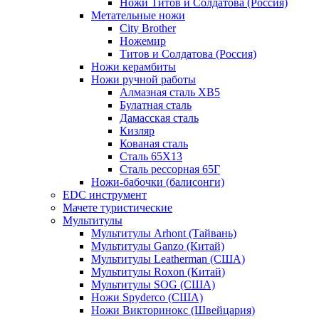
Ножи Титов и Солдатова (Россия)
Метательные ножи
City Brother
Ножемир
Титов и Солдатова (Россия)
Ножи керамбиты
Ножи ручной работы
Алмазная сталь ХВ5
Булатная сталь
Дамасская сталь
Кизляр
Кованая сталь
Сталь 65Х13
Сталь рессорная 65Г
Ножи-бабочки (балисонги)
EDC инструмент
Мачете туристические
Мультитулы
Мультитулы Arhont (Тайвань)
Мультитулы Ganzo (Китай)
Мультитулы Leatherman (США)
Мультитулы Roxon (Китай)
Мультитулы SOG (США)
Ножи Spyderco (США)
Ножи Викторинокс (Швейцария)