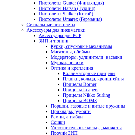
Пистолеты Gunter (Финляндия)
Пистолеты Hatsan (Турция)
Пистолеты Stalker (Китай)
Пистолеты Umarex (Германия)
Сигнальные пистолеты
Аксессуары для пневматики
Аксессуары для PCP
ЗИП и тюнинг
Курки, спусковые механизмы
Магазины, обоймы
Модераторы, удлинители, насадки
Мушки, целики
Оптика и крепления
Коллиматорные прицелы
Планки, кольца, кронштейны
Прицелы Borner
Прицелы Leapers
Прицелы Nikko Stirling
Прицелы ВОМЗ
Поршни, газовые и витые пружины
Приклады, рукояти
Ремни, антабки
Сошки
Уплотнительные кольца, манжеты
Прочий ЗИП