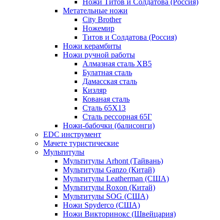
Ножи Титов и Солдатова (Россия)
Метательные ножи
City Brother
Ножемир
Титов и Солдатова (Россия)
Ножи керамбиты
Ножи ручной работы
Алмазная сталь ХВ5
Булатная сталь
Дамасская сталь
Кизляр
Кованая сталь
Сталь 65Х13
Сталь рессорная 65Г
Ножи-бабочки (балисонги)
EDC инструмент
Мачете туристические
Мультитулы
Мультитулы Arhont (Тайвань)
Мультитулы Ganzo (Китай)
Мультитулы Leatherman (США)
Мультитулы Roxon (Китай)
Мультитулы SOG (США)
Ножи Spyderco (США)
Ножи Викторинокс (Швейцария)