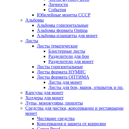
Личности
События
Юбилейные монеты СССР
Альбомы
Альбомы горизонтальные
Альбомы формата Optima
Альбомы-планшеты для монет
Листы
Листы тематические
Блистерные листы
Разделители для бон
Разделители для монет
Листы горизонтальные
Листы формата НУМИС
Листы формата ОПТИМА
Листы для монет
Листы для бон, марок, открыток и пр.
Капсулы для монет
Холдеры для монет
Лупы, монокуляры, пинцеты
Средства для чистки, консервации и реставрации
монет
Чистящие средства
Консервация и защита от коррозии
Серия Proof