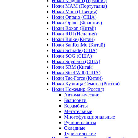
Ножи Magnum (Германия)
Ножи MAM (Португалия)
Ножи Mora (Швеция)
Ножи Ontario (США)
Ножи Opinel (Франция)
Ножи Roxon (Китай)
Ножи RUI (Испания)
Ножи Ruike (Китай)
Ножи SanRenMu (Китай)
Ножи Schrade (США)
Ножи SOG (США)
Ножи Spyderco (США)
Ножи SRM (Китай)
Ножи Steel Will (США)
Ножи Tac-Force (Китай)
Ножи Кузница Семина (Россия)
Ножи Ножемир (Россия)
Автоматические
Балисонги
Керамбиты
Метательные
Многофункциональные
Ручной работы
Складные
Туристические