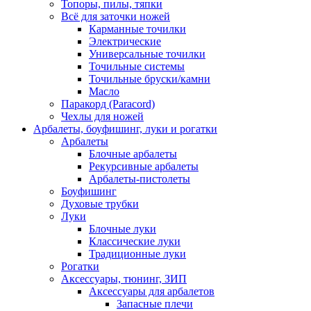
Топоры, пилы, тяпки
Всё для заточки ножей
Карманные точилки
Электрические
Универсальные точилки
Точильные системы
Точильные бруски/камни
Масло
Паракорд (Paracord)
Чехлы для ножей
Арбалеты, боуфишинг, луки и рогатки
Арбалеты
Блочные арбалеты
Рекурсивные арбалеты
Арбалеты-пистолеты
Боуфишинг
Духовые трубки
Луки
Блочные луки
Классические луки
Традиционные луки
Рогатки
Аксессуары, тюнинг, ЗИП
Аксессуары для арбалетов
Запасные плечи