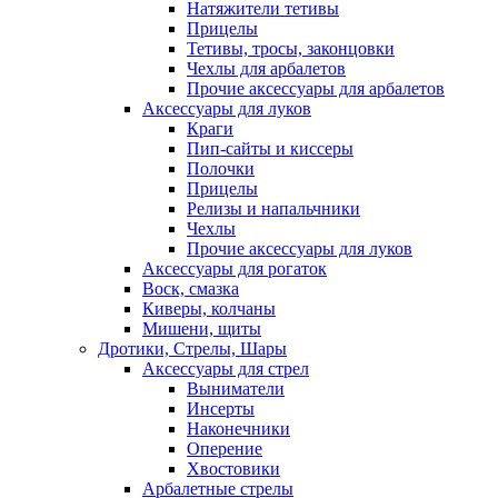
Натяжители тетивы
Прицелы
Тетивы, тросы, законцовки
Чехлы для арбалетов
Прочие аксессуары для арбалетов
Аксессуары для луков
Краги
Пип-сайты и киссеры
Полочки
Прицелы
Релизы и напальчники
Чехлы
Прочие аксессуары для луков
Аксессуары для рогаток
Воск, смазка
Киверы, колчаны
Мишени, щиты
Дротики, Стрелы, Шары
Аксессуары для стрел
Выниматели
Инсерты
Наконечники
Оперение
Хвостовики
Арбалетные стрелы