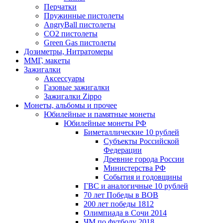
Перчатки
Пружинные пистолеты
AngryBall пистолеты
CO2 пистолеты
Green Gas пистолеты
Дозиметры, Нитратомеры
ММГ, макеты
Зажигалки
Аксессуары
Газовые зажигалки
Зажигалки Zippo
Монеты, альбомы и прочее
Юбилейные и памятные монеты
Юбилейные монеты РФ
Биметаллические 10 рублей
Субъекты Российской
Федерации
Древние города России
Министерства РФ
События и годовщины
ГВС и аналогичные 10 рублей
70 лет Победы в ВОВ
200 лет победы 1812
Олимпиада в Сочи 2014
ЧМ по футболу 2018