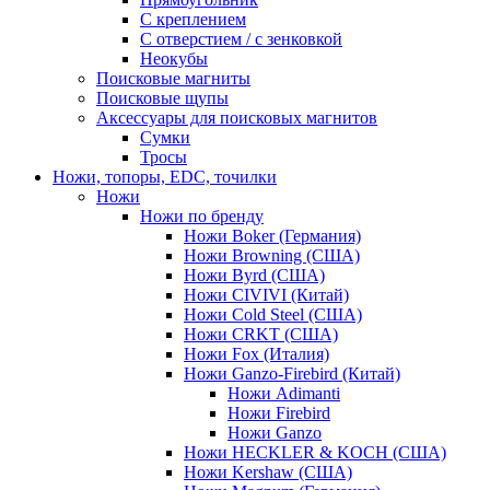
С креплением
С отверстием / с зенковкой
Неокубы
Поисковые магниты
Поисковые щупы
Аксессуары для поисковых магнитов
Сумки
Тросы
Ножи, топоры, EDC, точилки
Ножи
Ножи по бренду
Ножи Boker (Германия)
Ножи Browning (США)
Ножи Byrd (США)
Ножи CIVIVI (Китай)
Ножи Cold Steel (США)
Ножи CRKT (США)
Ножи Fox (Италия)
Ножи Ganzo-Firebird (Китай)
Ножи Adimanti
Ножи Firebird
Ножи Ganzo
Ножи HECKLER & KOCH (США)
Ножи Kershaw (США)