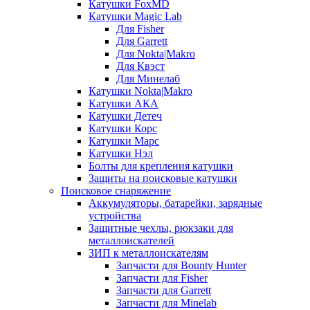
Катушки FoxMD
Катушки Magic Lab
Для Fisher
Для Garrett
Для Nokta|Makro
Для Квэст
Для Минелаб
Катушки Nokta|Makro
Катушки АКА
Катушки Детеч
Катушки Корс
Катушки Марс
Катушки Нэл
Болты для крепления катушки
Защиты на поисковые катушки
Поисковое снаряжение
Аккумуляторы, батарейки, зарядные
устройства
Защитные чехлы, рюкзаки для
металлоискателей
ЗИП к металлоискателям
Запчасти для Bounty Hunter
Запчасти для Fisher
Запчасти для Garrett
Запчасти для Minelab