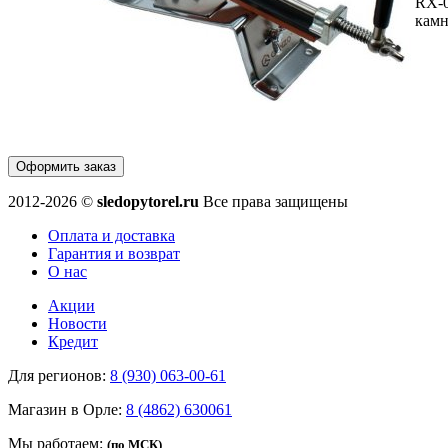
RX-0
камн
Оформить заказ
2012-2026 ©
sledopytorel.ru
Все права защищены
Оплата и доставка
Гарантия и возврат
О нас
Акции
Новости
Кредит
Для регионов:
8 (930) 063-00-61
Магазин в Орле:
8 (4862) 630061
Мы работаем:
(по МСК)