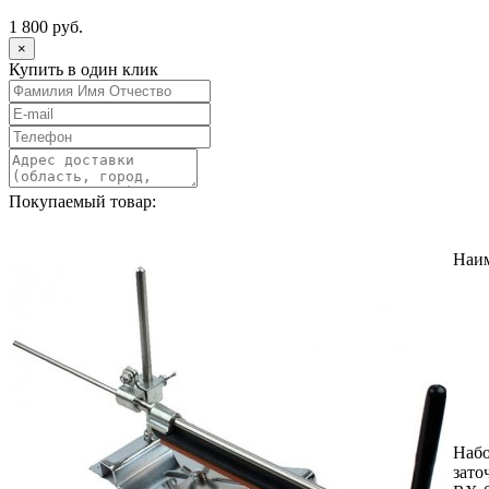
1 800 руб.
×
Купить в один клик
Покупаемый товар:
Наи
Набо
зато