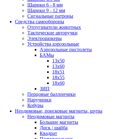
Шарики 6 - 8 мм
Шарики 9 - 12 мм
Сигнальные патроны
Средства самообороны
Отпугиватели животных
Тактические авторучки
Электрошокеры
Устройства аэрозольные
Аэрозольные пистолеты
БАМы
13х50
13х60
18х51
18х55
18х60
ЗИП
Перцовые баллончики
Наручники
Кобуры
Неодимовые, поисковые магниты, щупы
Неодимовые магниты
Большие магниты
Диск / шайба
Квадрат
Прямоугольник