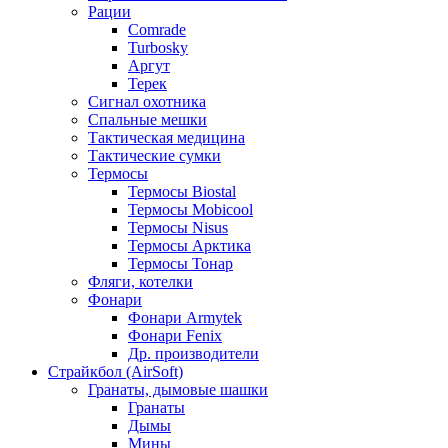
Рации
Comrade
Turbosky
Аргут
Терек
Сигнал охотника
Спальные мешки
Тактическая медицина
Тактические сумки
Термосы
Термосы Biostal
Термосы Mobicool
Термосы Nisus
Термосы Арктика
Термосы Тонар
Фляги, котелки
Фонари
Фонари Armytek
Фонари Fenix
Др. производители
Страйкбол (AirSoft)
Гранаты, дымовые шашки
Гранаты
Дымы
Мины