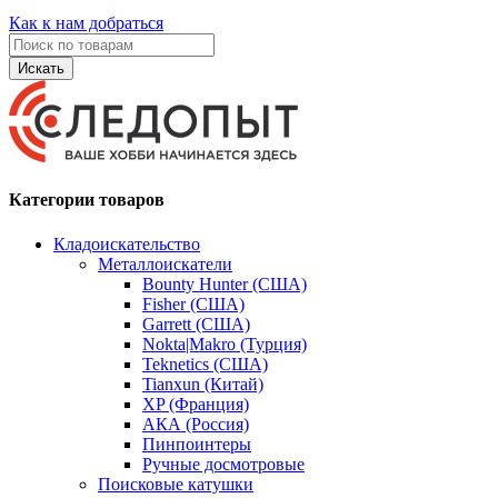
Как к нам добраться
Искать
Категории товаров
Кладоискательство
Металлоискатели
Bounty Hunter (США)
Fisher (США)
Garrett (США)
Nokta|Makro (Турция)
Teknetics (США)
Tianxun (Китай)
XP (Франция)
АКА (Россия)
Пинпоинтеры
Ручные досмотровые
Поисковые катушки