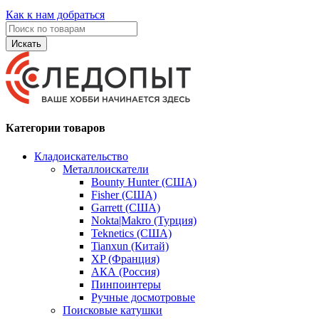
Как к нам добраться
Искать
Категории товаров
Кладоискательство
Металлоискатели
Bounty Hunter (США)
Fisher (США)
Garrett (США)
Nokta|Makro (Турция)
Teknetics (США)
Tianxun (Китай)
XP (Франция)
АКА (Россия)
Пинпоинтеры
Ручные досмотровые
Поисковые катушки