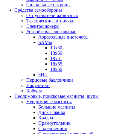
Сигнальные патроны
Средства самообороны
Отпугиватели животных
Тактические авторучки
Электрошокеры
Устройства аэрозольные
Аэрозольные пистолеты
БАМы
13х50
13х60
18х51
18х55
18х60
ЗИП
Перцовые баллончики
Наручники
Кобуры
Неодимовые, поисковые магниты, щупы
Неодимовые магниты
Большие магниты
Диск / шайба
Квадрат
Прямоугольник
С креплением
С отверстием / с зенковкой