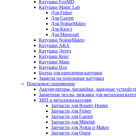
Катушки FoxMD
Катушки Magic Lab
Для Fisher
Для Garrett
Для Nokta|Makro
Для Квэст
Для Минелаб
Катушки Nokta|Makro
Катушки АКА
Катушки Детеч
Катушки Корс
Катушки Марс
Катушки Нэл
Болты для крепления катушки
Защиты на поисковые катушки
Поисковое снаряжение
Аккумуляторы, батарейки, зарядные устройст
Защитные чехлы, рюкзаки для металлоискате
ЗИП к металлоискателям
Запчасти для Bounty Hunter
Запчасти для Fisher
Запчасти для Garrett
Запчасти для Minelab
Запчасти для Nokta и Makro
Запчасти для Quest