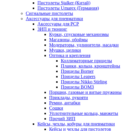
Пистолеты Stalker (Китай)
Пистолеты Umarex (Германия)
Сигнальные пистолеты
Аксессуары для пневматики
Аксессуары для PCP
ЗИП и тюнинг
Курки, спусковые механизмы
Магазины, обоймы
Модераторы, удлинители, насадки
Мушки, целики
Оптика и крепления
Коллиматорные прицелы
Планки, кольца, кронштейны
Прицелы Borner
Прицелы Leapers
Прицелы Nikko Stirling
Прицелы ВОМЗ
Поршни, газовые и витые пружины
Приклады, рукояти
Ремни, антабки
Сошки
Уплотнительные кольца, манжеты
Прочий ЗИП
Кейсы, чехлы, кобуры для пневматики
Кейсы и чехлы для пистолетов