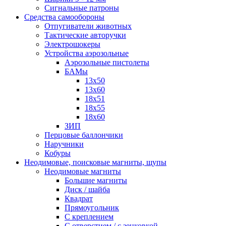
Сигнальные патроны
Средства самообороны
Отпугиватели животных
Тактические авторучки
Электрошокеры
Устройства аэрозольные
Аэрозольные пистолеты
БАМы
13х50
13х60
18х51
18х55
18х60
ЗИП
Перцовые баллончики
Наручники
Кобуры
Неодимовые, поисковые магниты, щупы
Неодимовые магниты
Большие магниты
Диск / шайба
Квадрат
Прямоугольник
С креплением
С отверстием / с зенковкой