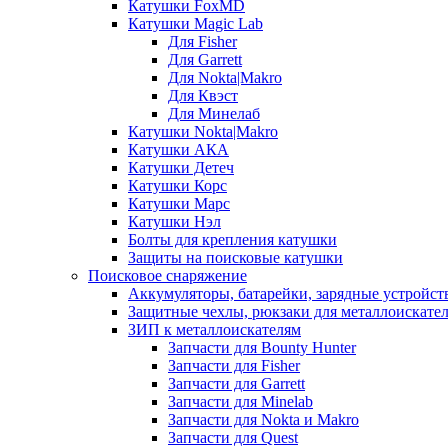
Катушки FoxMD
Катушки Magic Lab
Для Fisher
Для Garrett
Для Nokta|Makro
Для Квэст
Для Минелаб
Катушки Nokta|Makro
Катушки АКА
Катушки Детеч
Катушки Корс
Катушки Марс
Катушки Нэл
Болты для крепления катушки
Защиты на поисковые катушки
Поисковое снаряжение
Аккумуляторы, батарейки, зарядные устройст
Защитные чехлы, рюкзаки для металлоискате
ЗИП к металлоискателям
Запчасти для Bounty Hunter
Запчасти для Fisher
Запчасти для Garrett
Запчасти для Minelab
Запчасти для Nokta и Makro
Запчасти для Quest