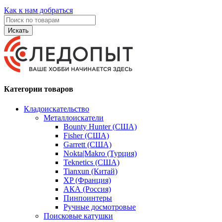
Как к нам добраться
Искать
Категории товаров
Кладоискательство
Металлоискатели
Bounty Hunter (США)
Fisher (США)
Garrett (США)
Nokta|Makro (Турция)
Teknetics (США)
Tianxun (Китай)
XP (Франция)
АКА (Россия)
Пинпоинтеры
Ручные досмотровые
Поисковые катушки