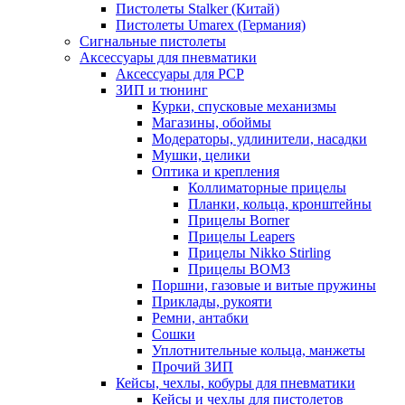
Пистолеты Stalker (Китай)
Пистолеты Umarex (Германия)
Сигнальные пистолеты
Аксессуары для пневматики
Аксессуары для PCP
ЗИП и тюнинг
Курки, спусковые механизмы
Магазины, обоймы
Модераторы, удлинители, насадки
Мушки, целики
Оптика и крепления
Коллиматорные прицелы
Планки, кольца, кронштейны
Прицелы Borner
Прицелы Leapers
Прицелы Nikko Stirling
Прицелы ВОМЗ
Поршни, газовые и витые пружины
Приклады, рукояти
Ремни, антабки
Сошки
Уплотнительные кольца, манжеты
Прочий ЗИП
Кейсы, чехлы, кобуры для пневматики
Кейсы и чехлы для пистолетов