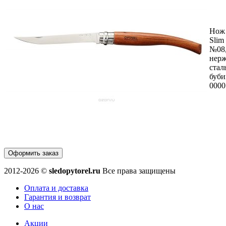
Нож 
Slim
№08
нер
стал
буби
0000
Оформить заказ
2012-2026 ©
sledopytorel.ru
Все права защищены
Оплата и доставка
Гарантия и возврат
О нас
Акции