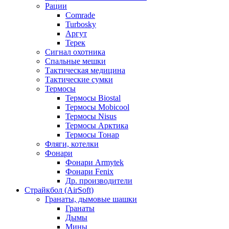
Рации
Comrade
Turbosky
Аргут
Терек
Сигнал охотника
Спальные мешки
Тактическая медицина
Тактические сумки
Термосы
Термосы Biostal
Термосы Mobicool
Термосы Nisus
Термосы Арктика
Термосы Тонар
Фляги, котелки
Фонари
Фонари Armytek
Фонари Fenix
Др. производители
Страйкбол (AirSoft)
Гранаты, дымовые шашки
Гранаты
Дымы
Мины