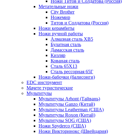
Ножи Титов и Солдатова (Россия)
Метательные ножи
City Brother
Ножемир
Титов и Солдатова (Россия)
Ножи керамбиты
Ножи ручной работы
Алмазная сталь ХВ5
Булатная сталь
Дамасская сталь
Кизляр
Кованая сталь
Сталь 65Х13
Сталь рессорная 65Г
Ножи-бабочки (балисонги)
EDC инструмент
Мачете туристические
Мультитулы
Мультитулы Arhont (Тайвань)
Мультитулы Ganzo (Китай)
Мультитулы Leatherman (США)
Мультитулы Roxon (Китай)
Мультитулы SOG (США)
Ножи Spyderco (США)
Ножи Викторинокс (Швейцария)