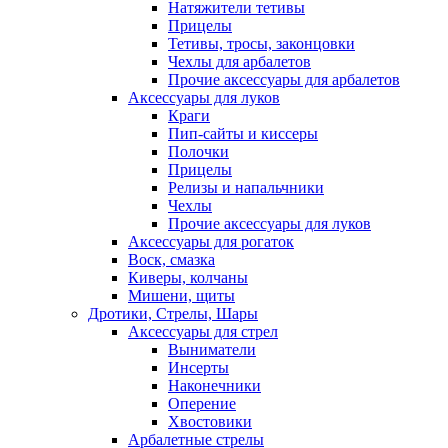
Натяжители тетивы
Прицелы
Тетивы, тросы, законцовки
Чехлы для арбалетов
Прочие аксессуары для арбалетов
Аксессуары для луков
Краги
Пип-сайты и киссеры
Полочки
Прицелы
Релизы и напальчники
Чехлы
Прочие аксессуары для луков
Аксессуары для рогаток
Воск, смазка
Киверы, колчаны
Мишени, щиты
Дротики, Стрелы, Шары
Аксессуары для стрел
Выниматели
Инсерты
Наконечники
Оперение
Хвостовики
Арбалетные стрелы