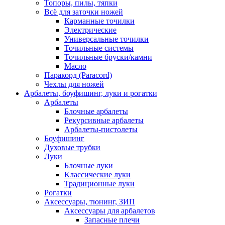
Топоры, пилы, тяпки
Всё для заточки ножей
Карманные точилки
Электрические
Универсальные точилки
Точильные системы
Точильные бруски/камни
Масло
Паракорд (Paracord)
Чехлы для ножей
Арбалеты, боуфишинг, луки и рогатки
Арбалеты
Блочные арбалеты
Рекурсивные арбалеты
Арбалеты-пистолеты
Боуфишинг
Духовые трубки
Луки
Блочные луки
Классические луки
Традиционные луки
Рогатки
Аксессуары, тюнинг, ЗИП
Аксессуары для арбалетов
Запасные плечи