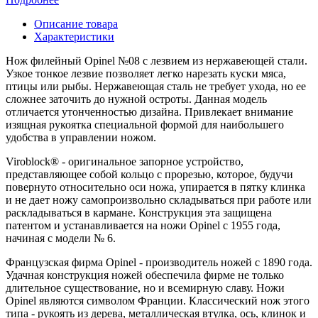
Описание товара
Характеристики
Нож филейный Opinel №08 с лезвием из нержавеющей стали.
Узкое тонкое лезвие позволяет легко нарезать куски мяса,
птицы или рыбы. Нержавеющая сталь не требует ухода, но ее
сложнее заточить до нужной остроты. Данная модель
отличается утонченностью дизайна. Привлекает внимание
изящная рукоятка специальной формой для наибольшего
удобства в управлении ножом.
Viroblock® - оригинальное запорное устройство,
представляющее собой кольцо с прорезью, которое, будучи
повернуто относительно оси ножа, упирается в пятку клинка
и не дает ножу самопроизвольно складываться при работе или
раскладываться в кармане. Конструкция эта защищена
патентом и устанавливается на ножи Opinel с 1955 года,
начиная с модели № 6.
Французская фирма Opinel - производитель ножей с 1890 года.
Удачная конструкция ножей обеспечила фирме не только
длительное существование, но и всемирную славу. Ножи
Opinel являются символом Франции. Классический нож этого
типа - рукоять из дерева, металлическая втулка, ось, клинок и