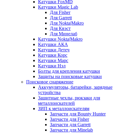
Катушки FoxMD
Катушки Magic Lab
Для Fisher
Для Garrett
Для Nokta|Makro
Для Квэст
Для Минелаб
Катушки Nokta|Makro
Катушки АКА
Катушки Детеч
Катушки Корс
Катушки Марс
Катушки Нэл
Болты для крепления катушки
Защиты на поисковые катушки
Поисковое снаряжение
Аккумуляторы, батарейки, зарядные
устройства
Защитные чехлы, рюкзаки для
металлоискателей
ЗИП к металлоискателям
Запчасти для Bounty Hunter
Запчасти для Fisher
Запчасти для Garrett
Запчасти для Minelab