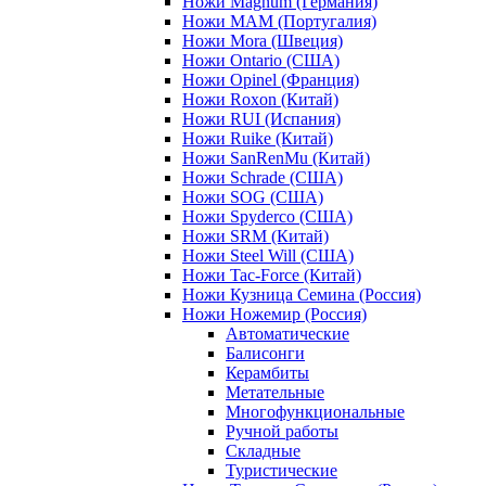
Ножи Magnum (Германия)
Ножи MAM (Португалия)
Ножи Mora (Швеция)
Ножи Ontario (США)
Ножи Opinel (Франция)
Ножи Roxon (Китай)
Ножи RUI (Испания)
Ножи Ruike (Китай)
Ножи SanRenMu (Китай)
Ножи Schrade (США)
Ножи SOG (США)
Ножи Spyderco (США)
Ножи SRM (Китай)
Ножи Steel Will (США)
Ножи Tac-Force (Китай)
Ножи Кузница Семина (Россия)
Ножи Ножемир (Россия)
Автоматические
Балисонги
Керамбиты
Метательные
Многофункциональные
Ручной работы
Складные
Туристические