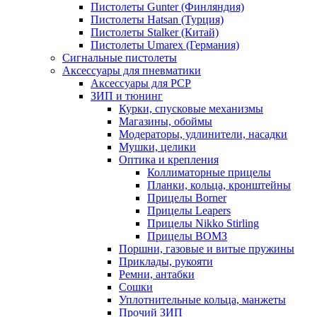
Пистолеты Gunter (Финляндия)
Пистолеты Hatsan (Турция)
Пистолеты Stalker (Китай)
Пистолеты Umarex (Германия)
Сигнальные пистолеты
Аксессуары для пневматики
Аксессуары для PCP
ЗИП и тюнинг
Курки, спусковые механизмы
Магазины, обоймы
Модераторы, удлинители, насадки
Мушки, целики
Оптика и крепления
Коллиматорные прицелы
Планки, кольца, кронштейны
Прицелы Borner
Прицелы Leapers
Прицелы Nikko Stirling
Прицелы ВОМЗ
Поршни, газовые и витые пружины
Приклады, рукояти
Ремни, антабки
Сошки
Уплотнительные кольца, манжеты
Прочий ЗИП