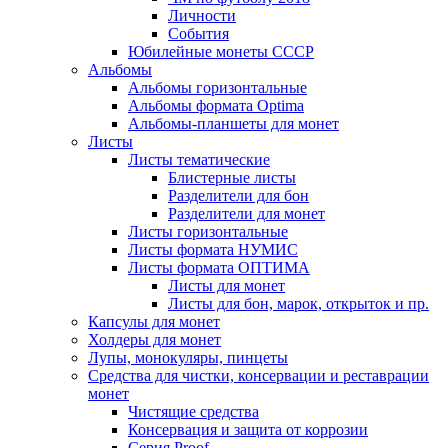
Личности
События
Юбилейные монеты СССР
Альбомы
Альбомы горизонтальные
Альбомы формата Optima
Альбомы-планшеты для монет
Листы
Листы тематические
Блистерные листы
Разделители для бон
Разделители для монет
Листы горизонтальные
Листы формата НУМИС
Листы формата ОПТИМА
Листы для монет
Листы для бон, марок, открыток и пр.
Капсулы для монет
Холдеры для монет
Лупы, монокуляры, пинцеты
Средства для чистки, консервации и реставрации
монет
Чистящие средства
Консервация и защита от коррозии
Серия Proof