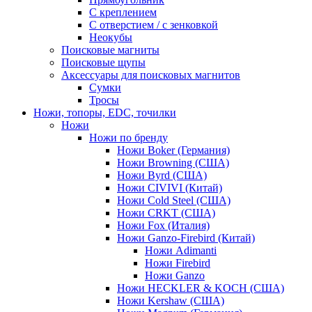
С креплением
С отверстием / с зенковкой
Неокубы
Поисковые магниты
Поисковые щупы
Аксессуары для поисковых магнитов
Сумки
Тросы
Ножи, топоры, EDC, точилки
Ножи
Ножи по бренду
Ножи Boker (Германия)
Ножи Browning (США)
Ножи Byrd (США)
Ножи CIVIVI (Китай)
Ножи Cold Steel (США)
Ножи CRKT (США)
Ножи Fox (Италия)
Ножи Ganzo-Firebird (Китай)
Ножи Adimanti
Ножи Firebird
Ножи Ganzo
Ножи HECKLER & KOCH (США)
Ножи Kershaw (США)