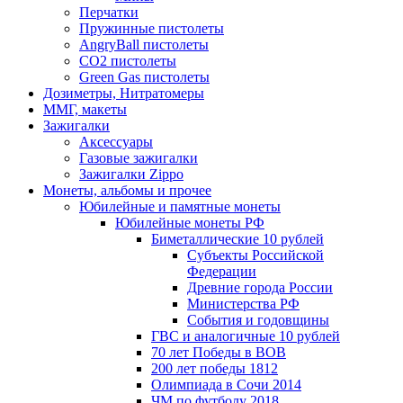
Перчатки
Пружинные пистолеты
AngryBall пистолеты
CO2 пистолеты
Green Gas пистолеты
Дозиметры, Нитратомеры
ММГ, макеты
Зажигалки
Аксессуары
Газовые зажигалки
Зажигалки Zippo
Монеты, альбомы и прочее
Юбилейные и памятные монеты
Юбилейные монеты РФ
Биметаллические 10 рублей
Субъекты Российской
Федерации
Древние города России
Министерства РФ
События и годовщины
ГВС и аналогичные 10 рублей
70 лет Победы в ВОВ
200 лет победы 1812
Олимпиада в Сочи 2014
ЧМ по футболу 2018