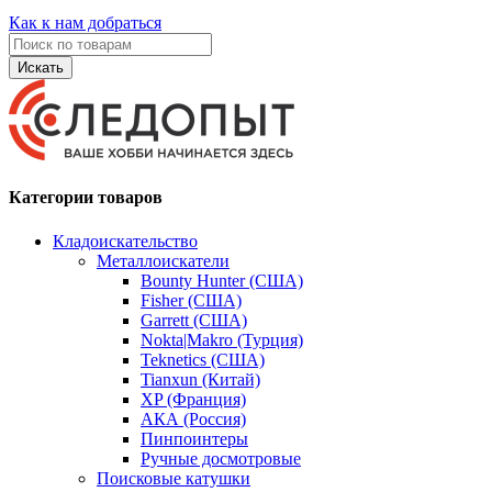
Как к нам добраться
Искать
Категории товаров
Кладоискательство
Металлоискатели
Bounty Hunter (США)
Fisher (США)
Garrett (США)
Nokta|Makro (Турция)
Teknetics (США)
Tianxun (Китай)
XP (Франция)
АКА (Россия)
Пинпоинтеры
Ручные досмотровые
Поисковые катушки