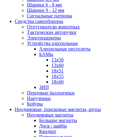
Шарики 6 - 8 мм
Шарики 9 - 12 мм
Сигнальные патроны
Средства самообороны
Отпугиватели животных
Тактические авторучки
Электрошокеры
Устройства аэрозольные
Аэрозольные пистолеты
БАМы
13х50
13х60
18х51
18х55
18х60
ЗИП
Перцовые баллончики
Наручники
Кобуры
Неодимовые, поисковые магниты, щупы
Неодимовые магниты
Большие магниты
Диск / шайба
Квадрат
Прямоугольник