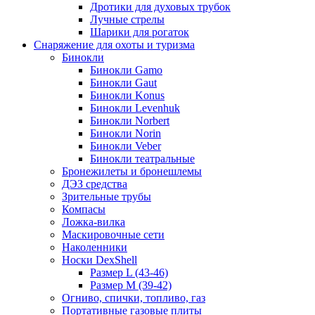
Дротики для духовых трубок
Лучные стрелы
Шарики для рогаток
Снаряжение для охоты и туризма
Бинокли
Бинокли Gamo
Бинокли Gaut
Бинокли Konus
Бинокли Levenhuk
Бинокли Norbert
Бинокли Norin
Бинокли Veber
Бинокли театральные
Бронежилеты и бронешлемы
ДЭЗ средства
Зрительные трубы
Компасы
Ложка-вилка
Маскировочные сети
Наколенники
Носки DexShell
Размер L (43-46)
Размер M (39-42)
Огниво, спички, топливо, газ
Портативные газовые плиты