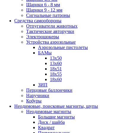
Шарики 6 - 8 мм
Шарики 9 - 12 мм
Сигнальные патроны
Средства самообороны
Отпугиватели животных
Тактические авторучки
Электрошокеры
Устройства аэрозольные
Аэрозольные пистолеты
БАМы
13х50
13х60
18х51
18х55
18х60
ЗИП
Перцовые баллончики
Наручники
Кобуры
Неодимовые, поисковые магниты, щупы
Неодимовые магниты
Большие магниты
Диск / шайба
Квадрат
Прямоугольник