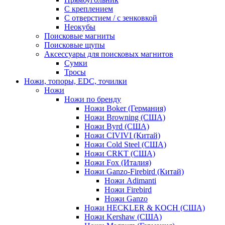
С креплением
С отверстием / с зенковкой
Неокубы
Поисковые магниты
Поисковые щупы
Аксессуары для поисковых магнитов
Сумки
Тросы
Ножи, топоры, EDC, точилки
Ножи
Ножи по бренду
Ножи Boker (Германия)
Ножи Browning (США)
Ножи Byrd (США)
Ножи CIVIVI (Китай)
Ножи Cold Steel (США)
Ножи CRKT (США)
Ножи Fox (Италия)
Ножи Ganzo-Firebird (Китай)
Ножи Adimanti
Ножи Firebird
Ножи Ganzo
Ножи HECKLER & KOCH (США)
Ножи Kershaw (США)