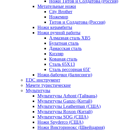
Ножи Титов и Солдатова (Россия)
Метательные ножи
City Brother
Ножемир
Титов и Солдатова (Россия)
Ножи керамбиты
Ножи ручной работы
Алмазная сталь ХВ5
Булатная сталь
Дамасская сталь
Кизляр
Кованая сталь
Сталь 65Х13
Сталь рессорная 65Г
Ножи-бабочки (балисонги)
EDC инструмент
Мачете туристические
Мультитулы
Мультитулы Arhont (Тайвань)
Мультитулы Ganzo (Китай)
Мультитулы Leatherman (США)
Мультитулы Roxon (Китай)
Мультитулы SOG (США)
Ножи Spyderco (США)
Ножи Викторинокс (Швейцария)