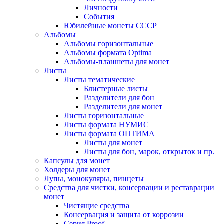
Личности
События
Юбилейные монеты СССР
Альбомы
Альбомы горизонтальные
Альбомы формата Optima
Альбомы-планшеты для монет
Листы
Листы тематические
Блистерные листы
Разделители для бон
Разделители для монет
Листы горизонтальные
Листы формата НУМИС
Листы формата ОПТИМА
Листы для монет
Листы для бон, марок, открыток и пр.
Капсулы для монет
Холдеры для монет
Лупы, монокуляры, пинцеты
Средства для чистки, консервации и реставрации
монет
Чистящие средства
Консервация и защита от коррозии
Серия Proof