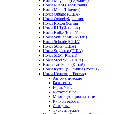
Ножи Magnum (Германия)
Ножи MAM (Португалия)
Ножи Mora (Швеция)
Ножи Ontario (США)
Ножи Opinel (Франция)
Ножи Roxon (Китай)
Ножи RUI (Испания)
Ножи Ruike (Китай)
Ножи SanRenMu (Китай)
Ножи Schrade (США)
Ножи SOG (США)
Ножи Spyderco (США)
Ножи SRM (Китай)
Ножи Steel Will (США)
Ножи Tac-Force (Китай)
Ножи Кузница Семина (Россия)
Ножи Ножемир (Россия)
Автоматические
Балисонги
Керамбиты
Метательные
Многофункциональные
Ручной работы
Складные
Туристические