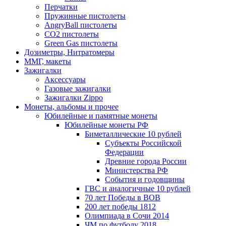
Перчатки
Пружинные пистолеты
AngryBall пистолеты
CO2 пистолеты
Green Gas пистолеты
Дозиметры, Нитратомеры
ММГ, макеты
Зажигалки
Аксессуары
Газовые зажигалки
Зажигалки Zippo
Монеты, альбомы и прочее
Юбилейные и памятные монеты
Юбилейные монеты РФ
Биметаллические 10 рублей
Субъекты Российской
Федерации
Древние города России
Министерства РФ
События и годовщины
ГВС и аналогичные 10 рублей
70 лет Победы в ВОВ
200 лет победы 1812
Олимпиада в Сочи 2014
ЧМ по футболу 2018