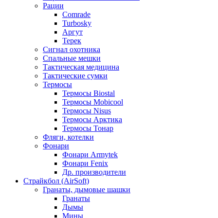
Рации
Comrade
Turbosky
Аргут
Терек
Сигнал охотника
Спальные мешки
Тактическая медицина
Тактические сумки
Термосы
Термосы Biostal
Термосы Mobicool
Термосы Nisus
Термосы Арктика
Термосы Тонар
Фляги, котелки
Фонари
Фонари Armytek
Фонари Fenix
Др. производители
Страйкбол (AirSoft)
Гранаты, дымовые шашки
Гранаты
Дымы
Мины