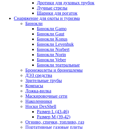
Дротики для духовых трубок
Лучные стрелы
Шарики для рогаток
Снаряжение для охоты и туризма
Бинокли
Бинокли Gamo
Бинокли Gaut
Бинокли Konus
Бинокли Levenhuk
Бинокли Norbert
Бинокли Norin
Бинокли Veber
Бинокли театральные
Бронежилеты и бронешлемы
ДЭЗ средства
Зрительные трубы
Компасы
Ложка-вилка
Маскировочные сети
Наколенники
Носки DexShell
Размер L (43-46)
Размер M (39-42)
Огниво, спички, топливо, газ
Портативные газовые плиты