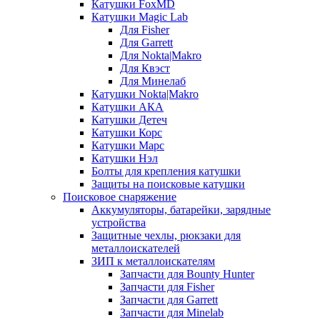
Катушки FoxMD
Катушки Magic Lab
Для Fisher
Для Garrett
Для Nokta|Makro
Для Квэст
Для Минелаб
Катушки Nokta|Makro
Катушки АКА
Катушки Детеч
Катушки Корс
Катушки Марс
Катушки Нэл
Болты для крепления катушки
Защиты на поисковые катушки
Поисковое снаряжение
Аккумуляторы, батарейки, зарядные
устройства
Защитные чехлы, рюкзаки для
металлоискателей
ЗИП к металлоискателям
Запчасти для Bounty Hunter
Запчасти для Fisher
Запчасти для Garrett
Запчасти для Minelab