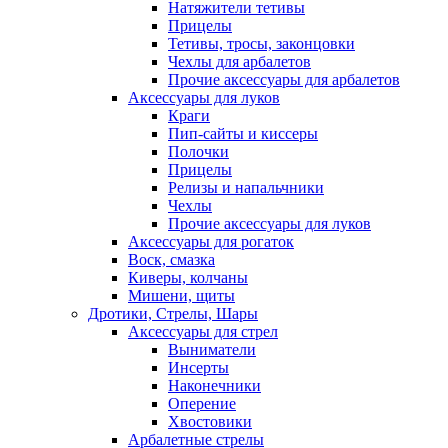
Натяжители тетивы
Прицелы
Тетивы, тросы, законцовки
Чехлы для арбалетов
Прочие аксессуары для арбалетов
Аксессуары для луков
Краги
Пип-сайты и киссеры
Полочки
Прицелы
Релизы и напальчники
Чехлы
Прочие аксессуары для луков
Аксессуары для рогаток
Воск, смазка
Киверы, колчаны
Мишени, щиты
Дротики, Стрелы, Шары
Аксессуары для стрел
Выниматели
Инсерты
Наконечники
Оперение
Хвостовики
Арбалетные стрелы