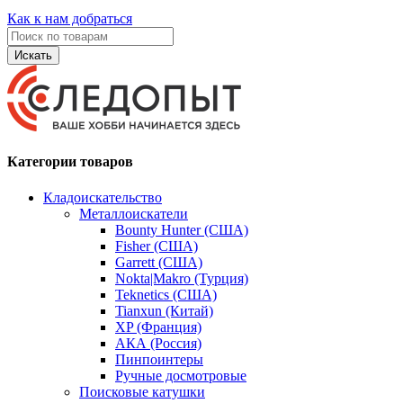
Как к нам добраться
Искать
Категории товаров
Кладоискательство
Металлоискатели
Bounty Hunter (США)
Fisher (США)
Garrett (США)
Nokta|Makro (Турция)
Teknetics (США)
Tianxun (Китай)
XP (Франция)
АКА (Россия)
Пинпоинтеры
Ручные досмотровые
Поисковые катушки