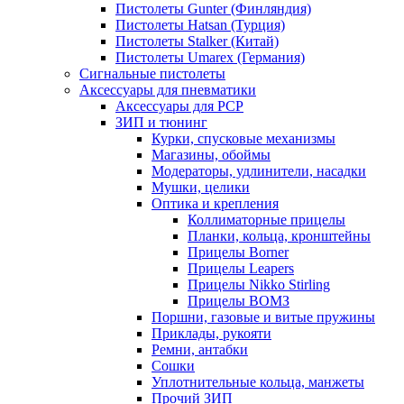
Пистолеты Gunter (Финляндия)
Пистолеты Hatsan (Турция)
Пистолеты Stalker (Китай)
Пистолеты Umarex (Германия)
Сигнальные пистолеты
Аксессуары для пневматики
Аксессуары для PCP
ЗИП и тюнинг
Курки, спусковые механизмы
Магазины, обоймы
Модераторы, удлинители, насадки
Мушки, целики
Оптика и крепления
Коллиматорные прицелы
Планки, кольца, кронштейны
Прицелы Borner
Прицелы Leapers
Прицелы Nikko Stirling
Прицелы ВОМЗ
Поршни, газовые и витые пружины
Приклады, рукояти
Ремни, антабки
Сошки
Уплотнительные кольца, манжеты
Прочий ЗИП