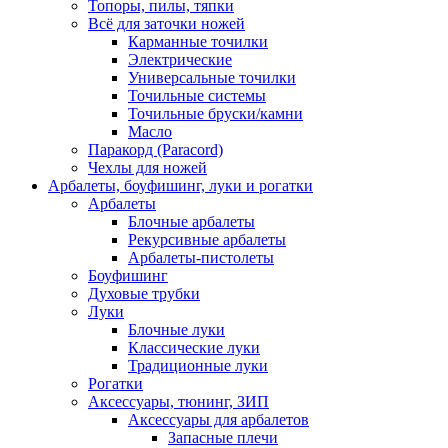
Топоры, пилы, тяпки
Всё для заточки ножей
Карманные точилки
Электрические
Универсальные точилки
Точильные системы
Точильные бруски/камни
Масло
Паракорд (Paracord)
Чехлы для ножей
Арбалеты, боуфишинг, луки и рогатки
Арбалеты
Блочные арбалеты
Рекурсивные арбалеты
Арбалеты-пистолеты
Боуфишинг
Духовые трубки
Луки
Блочные луки
Классические луки
Традиционные луки
Рогатки
Аксессуары, тюнинг, ЗИП
Аксессуары для арбалетов
Запасные плечи