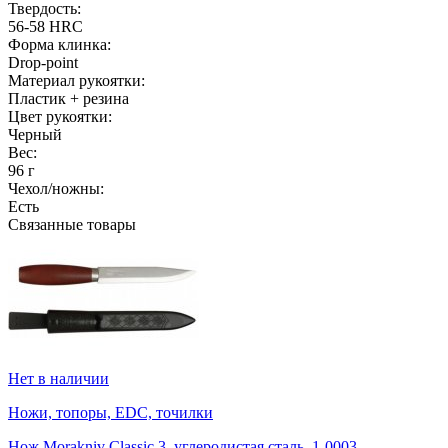
Твердость:
56-58 HRC
Форма клинка:
Drop-point
Материал рукоятки:
Пластик + резина
Цвет рукоятки:
Черный
Вес:
96 г
Чехол/ножны:
Есть
Связанные товары
Нет в наличии
Ножи, топоры, EDC, точилки
Нож Morakniv Classic 3, углеродистая сталь, 1-0003