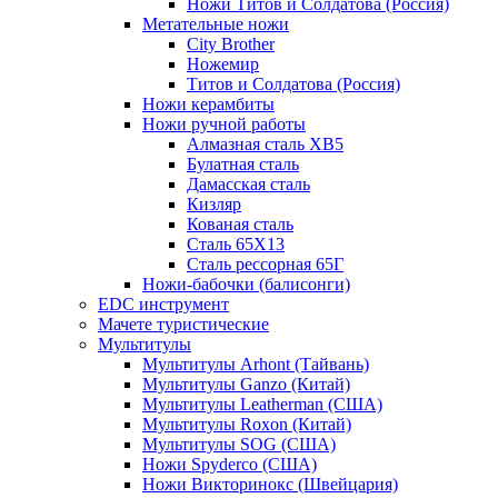
Ножи Титов и Солдатова (Россия)
Метательные ножи
City Brother
Ножемир
Титов и Солдатова (Россия)
Ножи керамбиты
Ножи ручной работы
Алмазная сталь ХВ5
Булатная сталь
Дамасская сталь
Кизляр
Кованая сталь
Сталь 65Х13
Сталь рессорная 65Г
Ножи-бабочки (балисонги)
EDC инструмент
Мачете туристические
Мультитулы
Мультитулы Arhont (Тайвань)
Мультитулы Ganzo (Китай)
Мультитулы Leatherman (США)
Мультитулы Roxon (Китай)
Мультитулы SOG (США)
Ножи Spyderco (США)
Ножи Викторинокс (Швейцария)