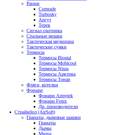
Рации
Comrade
Turbosky
Аргут
Терек
Сигнал охотника
Спальные мешки
Тактическая медицина
Тактические сумки
Термосы
Термосы Biostal
Термосы Mobicool
Термосы Nisus
Термосы Арктика
Термосы Тонар
Фляги, котелки
Фонари
Фонари Armytek
Фонари Fenix
Др. производители
Страйкбол (AirSoft)
Гранаты, дымовые шашки
Гранаты
Дымы
Мины