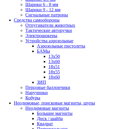
Шарики 6 - 8 мм
Шарики 9 - 12 мм
Сигнальные патроны
Средства самообороны
Отпугиватели животных
Тактические авторучки
Электрошокеры
Устройства аэрозольные
Аэрозольные пистолеты
БАМы
13х50
13х60
18х51
18х55
18х60
ЗИП
Перцовые баллончики
Наручники
Кобуры
Неодимовые, поисковые магниты, щупы
Неодимовые магниты
Большие магниты
Диск / шайба
Квадрат
Прямоугольник