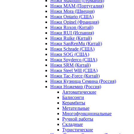
Ножи Magnum (Германия)
Ножи MAM (Португалия)
Ножи Mora (Швеция)
Ножи Ontario (США)
Ножи Opinel (Франция)
Ножи Roxon (Китай)
Ножи RUI (Испания)
Ножи Ruike (Китай)
Ножи SanRenMu (Китай)
Ножи Schrade (США)
Ножи SOG (США)
Ножи Spyderco (США)
Ножи SRM (Китай)
Ножи Steel Will (США)
Ножи Tac-Force (Китай)
Ножи Кузница Семина (Россия)
Ножи Ножемир (Россия)
Автоматические
Балисонги
Керамбиты
Метательные
Многофункциональные
Ручной работы
Складные
Туристические