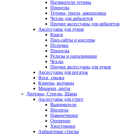
Натяжители тетивы
Прицелы
Тетивы, тросы, законцовки
Чехлы для арбалетов
Прочие аксессуары для арбалетов
Аксессуары для луков
Краги
Пип-сайты и киссеры
Полочки
Прицелы
Релизы и напальчники
Чехлы
Прочие аксессуары для луков
Аксессуары для рогаток
Воск, смазка
Киверы, колчаны
Мишени, щиты
Дротики, Стрелы, Шары
Аксессуары для стрел
Выниматели
Инсерты
Наконечники
Оперение
Хвостовики
Арбалетные стрелы