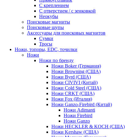
С креплением
С отверстием / с зенковкой
Неокубы
Поисковые магниты
Поисковые щупы
Аксессуары для поисковых магнитов
Сумки
Тросы
Ножи, топоры, EDC, точилки
Ножи
Ножи по бренду
Ножи Boker (Германия)
Ножи Browning (США)
Ножи Byrd (США)
Ножи CIVIVI (Китай)
Ножи Cold Steel (США)
Ножи CRKT (США)
Ножи Fox (Италия)
Ножи Ganzo-Firebird (Китай)
Ножи Adimanti
Ножи Firebird
Ножи Ganzo
Ножи HECKLER & KOCH (США)
Ножи Kershaw (США)