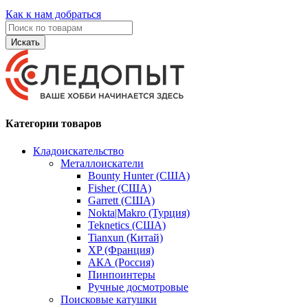
Как к нам добраться
Искать
Категории товаров
Кладоискательство
Металлоискатели
Bounty Hunter (США)
Fisher (США)
Garrett (США)
Nokta|Makro (Турция)
Teknetics (США)
Tianxun (Китай)
XP (Франция)
АКА (Россия)
Пинпоинтеры
Ручные досмотровые
Поисковые катушки