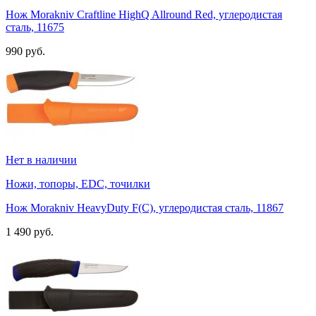
Нож Morakniv Craftline HighQ Allround Red, углеродистая
сталь, 11675
990 руб.
Нет в наличии
Ножи, топоры, EDC, точилки
Нож Morakniv HeavyDuty F(C), углеродистая сталь, 11867
1 490 руб.