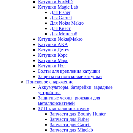
Катушки FoxMD
Катушки Magic Lab
Для Fisher
Для Garrett
Для Nokta|Makro
Для Квэст
Для Минелаб
Катушки Nokta|Makro
Катушки АКА
Катушки Детеч
Катушки Корс
Катушки Марс
Катушки Нэл
Болты для крепления катушки
Защиты на поисковые катушки
Поисковое снаряжение
Аккумуляторы, батарейки, зарядные
устройства
Защитные чехлы, рюкзаки для
металлоискателей
ЗИП к металлоискателям
Запчасти для Bounty Hunter
Запчасти для Fisher
Запчасти для Garrett
Запчасти для Minelab