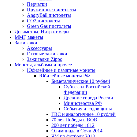
Перчатки
Пружинные пистолеты
AngryBall пистолеты
CO2 пистолеты
Green Gas пистолеты
Дозиметры, Нитратомеры
ММГ, макеты
Зажигалки
Аксессуары
Газовые зажигалки
Зажигалки Zippo
Монеты, альбомы и прочее
Юбилейные и памятные монеты
Юбилейные монеты РФ
Биметаллические 10 рублей
Субъекты Российской
Федерации
Древние города России
Министерства РФ
События и годовщины
ГВС и аналогичные 10 рублей
70 лет Победы в ВОВ
200 лет победы 1812
Олимпиада в Сочи 2014
ЧМ по футболу 2018