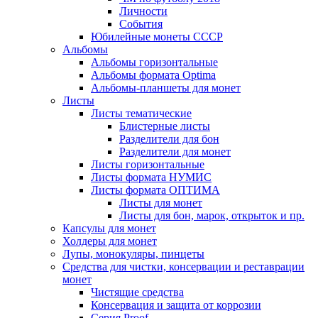
Личности
События
Юбилейные монеты СССР
Альбомы
Альбомы горизонтальные
Альбомы формата Optima
Альбомы-планшеты для монет
Листы
Листы тематические
Блистерные листы
Разделители для бон
Разделители для монет
Листы горизонтальные
Листы формата НУМИС
Листы формата ОПТИМА
Листы для монет
Листы для бон, марок, открыток и пр.
Капсулы для монет
Холдеры для монет
Лупы, монокуляры, пинцеты
Средства для чистки, консервации и реставрации
монет
Чистящие средства
Консервация и защита от коррозии
Серия Proof