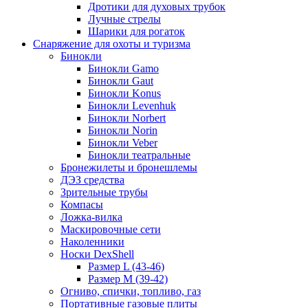
Дротики для духовых трубок
Лучные стрелы
Шарики для рогаток
Снаряжение для охоты и туризма
Бинокли
Бинокли Gamo
Бинокли Gaut
Бинокли Konus
Бинокли Levenhuk
Бинокли Norbert
Бинокли Norin
Бинокли Veber
Бинокли театральные
Бронежилеты и бронешлемы
ДЭЗ средства
Зрительные трубы
Компасы
Ложка-вилка
Маскировочные сети
Наколенники
Носки DexShell
Размер L (43-46)
Размер M (39-42)
Огниво, спички, топливо, газ
Портативные газовые плиты