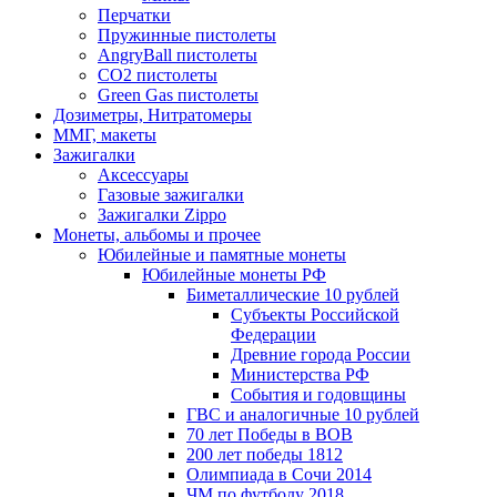
Перчатки
Пружинные пистолеты
AngryBall пистолеты
CO2 пистолеты
Green Gas пистолеты
Дозиметры, Нитратомеры
ММГ, макеты
Зажигалки
Аксессуары
Газовые зажигалки
Зажигалки Zippo
Монеты, альбомы и прочее
Юбилейные и памятные монеты
Юбилейные монеты РФ
Биметаллические 10 рублей
Субъекты Российской
Федерации
Древние города России
Министерства РФ
События и годовщины
ГВС и аналогичные 10 рублей
70 лет Победы в ВОВ
200 лет победы 1812
Олимпиада в Сочи 2014
ЧМ по футболу 2018