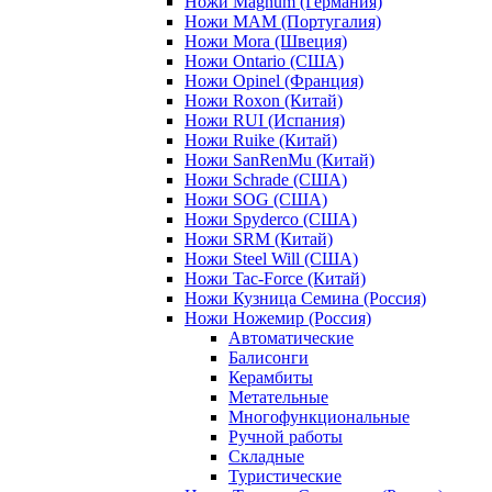
Ножи Magnum (Германия)
Ножи MAM (Португалия)
Ножи Mora (Швеция)
Ножи Ontario (США)
Ножи Opinel (Франция)
Ножи Roxon (Китай)
Ножи RUI (Испания)
Ножи Ruike (Китай)
Ножи SanRenMu (Китай)
Ножи Schrade (США)
Ножи SOG (США)
Ножи Spyderco (США)
Ножи SRM (Китай)
Ножи Steel Will (США)
Ножи Tac-Force (Китай)
Ножи Кузница Семина (Россия)
Ножи Ножемир (Россия)
Автоматические
Балисонги
Керамбиты
Метательные
Многофункциональные
Ручной работы
Складные
Туристические