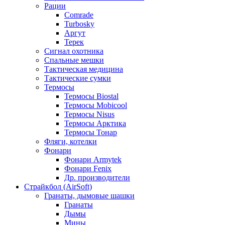
Рации
Comrade
Turbosky
Аргут
Терек
Сигнал охотника
Спальные мешки
Тактическая медицина
Тактические сумки
Термосы
Термосы Biostal
Термосы Mobicool
Термосы Nisus
Термосы Арктика
Термосы Тонар
Фляги, котелки
Фонари
Фонари Armytek
Фонари Fenix
Др. производители
Страйкбол (AirSoft)
Гранаты, дымовые шашки
Гранаты
Дымы
Мины