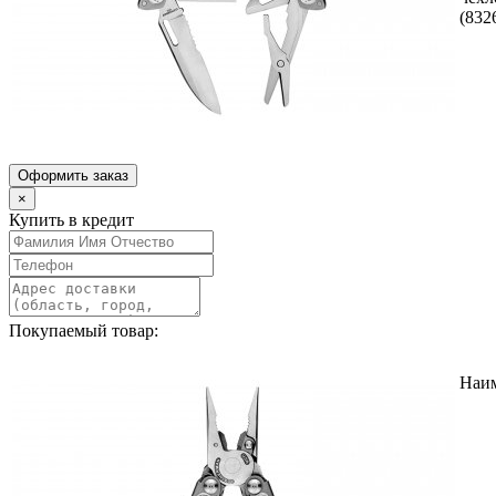
(832
Оформить заказ
×
Купить в кредит
Покупаемый товар:
Наи