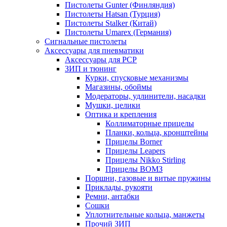
Пистолеты Gunter (Финляндия)
Пистолеты Hatsan (Турция)
Пистолеты Stalker (Китай)
Пистолеты Umarex (Германия)
Сигнальные пистолеты
Аксессуары для пневматики
Аксессуары для PCP
ЗИП и тюнинг
Курки, спусковые механизмы
Магазины, обоймы
Модераторы, удлинители, насадки
Мушки, целики
Оптика и крепления
Коллиматорные прицелы
Планки, кольца, кронштейны
Прицелы Borner
Прицелы Leapers
Прицелы Nikko Stirling
Прицелы ВОМЗ
Поршни, газовые и витые пружины
Приклады, рукояти
Ремни, антабки
Сошки
Уплотнительные кольца, манжеты
Прочий ЗИП