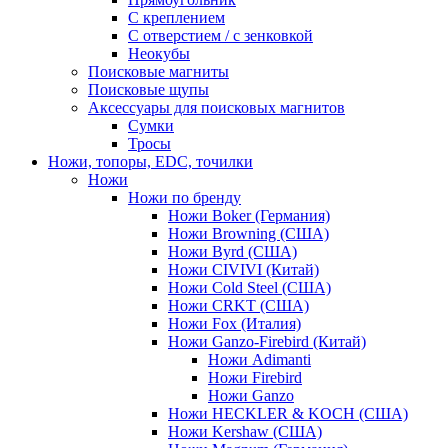
С креплением
С отверстием / с зенковкой
Неокубы
Поисковые магниты
Поисковые щупы
Аксессуары для поисковых магнитов
Сумки
Тросы
Ножи, топоры, EDC, точилки
Ножи
Ножи по бренду
Ножи Boker (Германия)
Ножи Browning (США)
Ножи Byrd (США)
Ножи CIVIVI (Китай)
Ножи Cold Steel (США)
Ножи CRKT (США)
Ножи Fox (Италия)
Ножи Ganzo-Firebird (Китай)
Ножи Adimanti
Ножи Firebird
Ножи Ganzo
Ножи HECKLER & KOCH (США)
Ножи Kershaw (США)