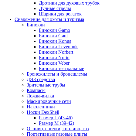
Дротики для духовых трубок
Лучные стрелы
Шарики для рогаток
Снаряжение для охоты и туризма
Бинокли
Бинокли Gamo
Бинокли Gaut
Бинокли Konus
Бинокли Levenhuk
Бинокли Norbert
Бинокли Norin
Бинокли Veber
Бинокли театральные
Бронежилеты и бронешлемы
ДЭЗ средства
Зрительные трубы
Компасы
Ложка-вилка
Маскировочные сети
Наколенники
Носки DexShell
Размер L (43-46)
Размер M (39-42)
Огниво, спички, топливо, газ
Портативные газовые плиты