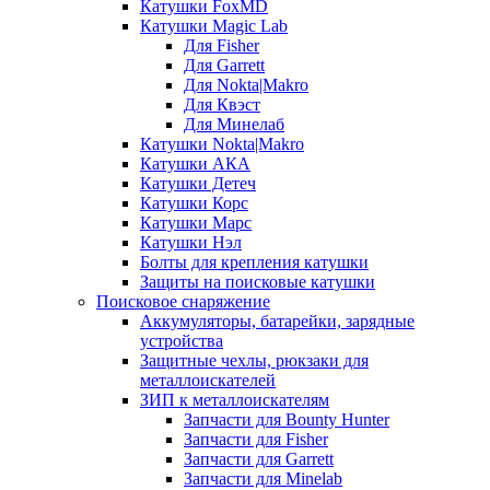
Катушки FoxMD
Катушки Magic Lab
Для Fisher
Для Garrett
Для Nokta|Makro
Для Квэст
Для Минелаб
Катушки Nokta|Makro
Катушки АКА
Катушки Детеч
Катушки Корс
Катушки Марс
Катушки Нэл
Болты для крепления катушки
Защиты на поисковые катушки
Поисковое снаряжение
Аккумуляторы, батарейки, зарядные
устройства
Защитные чехлы, рюкзаки для
металлоискателей
ЗИП к металлоискателям
Запчасти для Bounty Hunter
Запчасти для Fisher
Запчасти для Garrett
Запчасти для Minelab