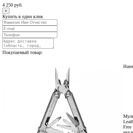
4 250 руб.
×
Купить в один клик
Покупаемый товар:
Наи
Муль
Leat
Free
чехл