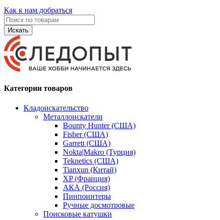
Как к нам добраться
Искать
Категории товаров
Кладоискательство
Металлоискатели
Bounty Hunter (США)
Fisher (США)
Garrett (США)
Nokta|Makro (Турция)
Teknetics (США)
Tianxun (Китай)
XP (Франция)
АКА (Россия)
Пинпоинтеры
Ручные досмотровые
Поисковые катушки