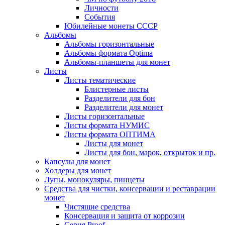
Личности
События
Юбилейные монеты СССР
Альбомы
Альбомы горизонтальные
Альбомы формата Optima
Альбомы-планшеты для монет
Листы
Листы тематические
Блистерные листы
Разделители для бон
Разделители для монет
Листы горизонтальные
Листы формата НУМИС
Листы формата ОПТИМА
Листы для монет
Листы для бон, марок, открыток и пр.
Капсулы для монет
Холдеры для монет
Лупы, монокуляры, пинцеты
Средства для чистки, консервации и реставрации
монет
Чистящие средства
Консервация и защита от коррозии
Серия Proof