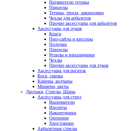
Натяжители тетивы
Прицелы
Тетивы, тросы, законцовки
Чехлы для арбалетов
Прочие аксессуары для арбалетов
Аксессуары для луков
Краги
Пип-сайты и киссеры
Полочки
Прицелы
Релизы и напальчники
Чехлы
Прочие аксессуары для луков
Аксессуары для рогаток
Воск, смазка
Киверы, колчаны
Мишени, щиты
Дротики, Стрелы, Шары
Аксессуары для стрел
Выниматели
Инсерты
Наконечники
Оперение
Хвостовики
Арбалетные стрелы