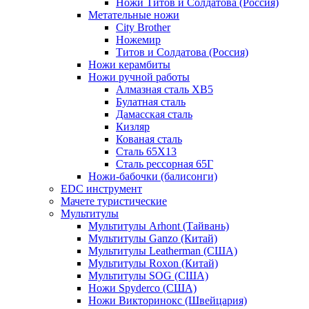
Ножи Титов и Солдатова (Россия)
Метательные ножи
City Brother
Ножемир
Титов и Солдатова (Россия)
Ножи керамбиты
Ножи ручной работы
Алмазная сталь ХВ5
Булатная сталь
Дамасская сталь
Кизляр
Кованая сталь
Сталь 65Х13
Сталь рессорная 65Г
Ножи-бабочки (балисонги)
EDC инструмент
Мачете туристические
Мультитулы
Мультитулы Arhont (Тайвань)
Мультитулы Ganzo (Китай)
Мультитулы Leatherman (США)
Мультитулы Roxon (Китай)
Мультитулы SOG (США)
Ножи Spyderco (США)
Ножи Викторинокс (Швейцария)