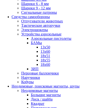
Шарики 6 - 8 мм
Шарики 9 - 12 мм
Сигнальные патроны
Средства самообороны
Отпугиватели животных
Тактические авторучки
Электрошокеры
Устройства аэрозольные
Аэрозольные пистолеты
БАМы
13х50
13х60
18х51
18х55
18х60
ЗИП
Перцовые баллончики
Наручники
Кобуры
Неодимовые, поисковые магниты, щупы
Неодимовые магниты
Большие магниты
Диск / шайба
Квадрат
Прямоугольник