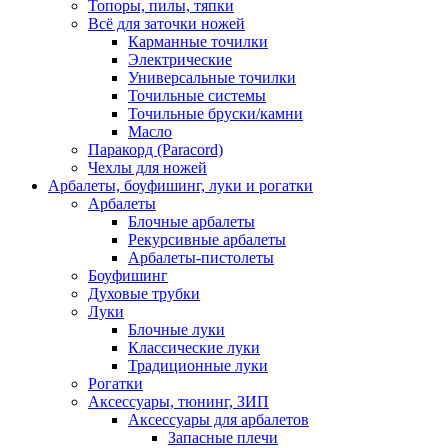
Топоры, пилы, тяпки
Всё для заточки ножей
Карманные точилки
Электрические
Универсальные точилки
Точильные системы
Точильные бруски/камни
Масло
Паракорд (Paracord)
Чехлы для ножей
Арбалеты, боуфишинг, луки и рогатки
Арбалеты
Блочные арбалеты
Рекурсивные арбалеты
Арбалеты-пистолеты
Боуфишинг
Духовые трубки
Луки
Блочные луки
Классические луки
Традиционные луки
Рогатки
Аксессуары, тюнинг, ЗИП
Аксессуары для арбалетов
Запасные плечи