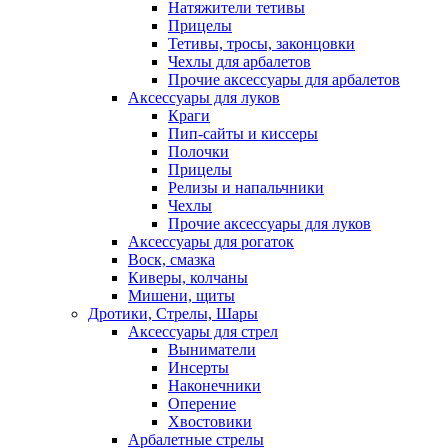
Натяжители тетивы
Прицелы
Тетивы, тросы, законцовки
Чехлы для арбалетов
Прочие аксессуары для арбалетов
Аксессуары для луков
Краги
Пип-сайты и киссеры
Полочки
Прицелы
Релизы и напальчники
Чехлы
Прочие аксессуары для луков
Аксессуары для рогаток
Воск, смазка
Киверы, колчаны
Мишени, щиты
Дротики, Стрелы, Шары
Аксессуары для стрел
Выниматели
Инсерты
Наконечники
Оперение
Хвостовики
Арбалетные стрелы