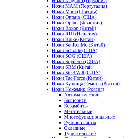
Ножи Magnum (Германия)
Ножи MAM (Португалия)
Ножи Mora (Швеция)
Ножи Ontario (США)
Ножи Opinel (Франция)
Ножи Roxon (Китай)
Ножи RUI (Испания)
Ножи Ruike (Китай)
Ножи SanRenMu (Китай)
Ножи Schrade (США)
Ножи SOG (США)
Ножи Spyderco (США)
Ножи SRM (Китай)
Ножи Steel Will (США)
Ножи Tac-Force (Китай)
Ножи Кузница Семина (Россия)
Ножи Ножемир (Россия)
Автоматические
Балисонги
Керамбиты
Метательные
Многофункциональные
Ручной работы
Складные
Туристические