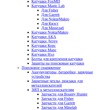
Катушки FoxMD
Катушки Magic Lab
Для Fisher
Для Garrett
Для Nokta|Makro
Для Квэст
Для Минелаб
Катушки Nokta|Makro
Катушки АКА
Катушки Детеч
Катушки Корс
Катушки Марс
Катушки Нэл
Болты для крепления катушки
Защиты на поисковые катушки
Поисковое снаряжение
Аккумуляторы, батарейки, зарядные
устройства
Защитные чехлы, рюкзаки для
металлоискателей
ЗИП к металлоискателям
Запчасти для Bounty Hunter
Запчасти для Fisher
Запчасти для Garrett
Запчасти для Minelab