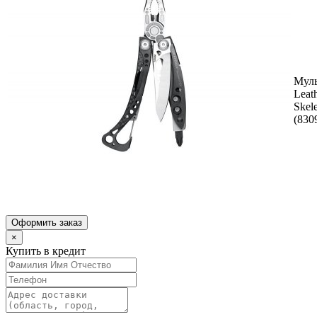
Муль
Leat
Skel
(830
Оформить заказ
×
Купить в кредит