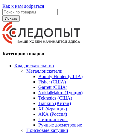
Как к нам добраться
Искать
Категории товаров
Кладоискательство
Металлоискатели
Bounty Hunter (США)
Fisher (США)
Garrett (США)
Nokta|Makro (Турция)
Teknetics (США)
Tianxun (Китай)
XP (Франция)
АКА (Россия)
Пинпоинтеры
Ручные досмотровые
Поисковые катушки