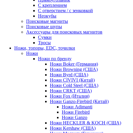
С креплением
С отверстием / с зенковкой
Неокубы
Поисковые магниты
Поисковые щупы
Аксессуары для поисковых магнитов
Сумки
Тросы
Ножи, топоры, EDC, точилки
Ножи
Ножи по бренду
Ножи Boker (Германия)
Ножи Browning (США)
Ножи Byrd (США)
Ножи CIVIVI (Китай)
Ножи Cold Steel (США)
Ножи CRKT (США)
Ножи Fox (Италия)
Ножи Ganzo-Firebird (Китай)
Ножи Adimanti
Ножи Firebird
Ножи Ganzo
Ножи HECKLER & KOCH (США)
Ножи Kershaw (США)