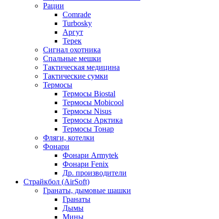
Рации
Comrade
Turbosky
Аргут
Терек
Сигнал охотника
Спальные мешки
Тактическая медицина
Тактические сумки
Термосы
Термосы Biostal
Термосы Mobicool
Термосы Nisus
Термосы Арктика
Термосы Тонар
Фляги, котелки
Фонари
Фонари Armytek
Фонари Fenix
Др. производители
Страйкбол (AirSoft)
Гранаты, дымовые шашки
Гранаты
Дымы
Мины