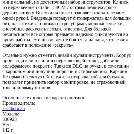
минимальный, но достаточный набор инструментов. Клинок
из нержавеющей стали 154СМ с острым лезвием долго
держит заточку. Выемка на ноже позволяет открыть лезвие
одной рукой. Владельца порадует битодержатель для больших
бит, пассатижи с тонкими острогубцами, мощные кусачки,
способные раскусить гвозди, отвертки. Для большей
безопасности все острые предметы надежно фиксируются во
время работы. Это позволяет не боятся за пальцы, что лезвия
сработают в положение «закрыть».
Отдельно нужно отметить дизайн мультиинструмента. Корпус
производители отлили из нержавеющей стали, добавили
вольфрамовое покрытие Tungsten DLC на ручки, в сочетании
с карбоном они получили дорогой и стильный вид. Карабин
Лезерман Скелетул СХ служит и открывалкой для бутылок,
позволяет прицепить набор к экипировке, на страховочный
трос или лямку штанов.
Основные технические характеристики:
Производитель:
Leatherman
Модель:
830923
Вес:
142 г