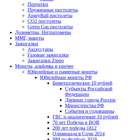
Перчатки
Пружинные пистолеты
AngryBall пистолеты
CO2 пистолеты
Green Gas пистолеты
Дозиметры, Нитратомеры
ММГ, макеты
Зажигалки
Аксессуары
Газовые зажигалки
Зажигалки Zippo
Монеты, альбомы и прочее
Юбилейные и памятные монеты
Юбилейные монеты РФ
Биметаллические 10 рублей
Субъекты Российской
Федерации
Древние города России
Министерства РФ
События и годовщины
ГВС и аналогичные 10 рублей
70 лет Победы в ВОВ
200 лет победы 1812
Олимпиада в Сочи 2014
ЧМ по футболу 2018