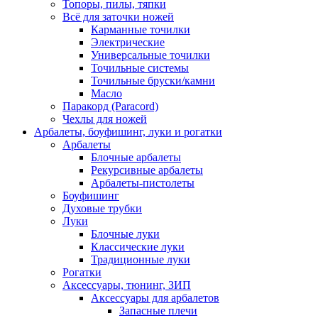
Топоры, пилы, тяпки
Всё для заточки ножей
Карманные точилки
Электрические
Универсальные точилки
Точильные системы
Точильные бруски/камни
Масло
Паракорд (Paracord)
Чехлы для ножей
Арбалеты, боуфишинг, луки и рогатки
Арбалеты
Блочные арбалеты
Рекурсивные арбалеты
Арбалеты-пистолеты
Боуфишинг
Духовые трубки
Луки
Блочные луки
Классические луки
Традиционные луки
Рогатки
Аксессуары, тюнинг, ЗИП
Аксессуары для арбалетов
Запасные плечи