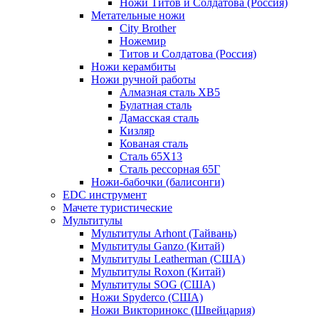
Ножи Титов и Солдатова (Россия)
Метательные ножи
City Brother
Ножемир
Титов и Солдатова (Россия)
Ножи керамбиты
Ножи ручной работы
Алмазная сталь ХВ5
Булатная сталь
Дамасская сталь
Кизляр
Кованая сталь
Сталь 65Х13
Сталь рессорная 65Г
Ножи-бабочки (балисонги)
EDC инструмент
Мачете туристические
Мультитулы
Мультитулы Arhont (Тайвань)
Мультитулы Ganzo (Китай)
Мультитулы Leatherman (США)
Мультитулы Roxon (Китай)
Мультитулы SOG (США)
Ножи Spyderco (США)
Ножи Викторинокс (Швейцария)