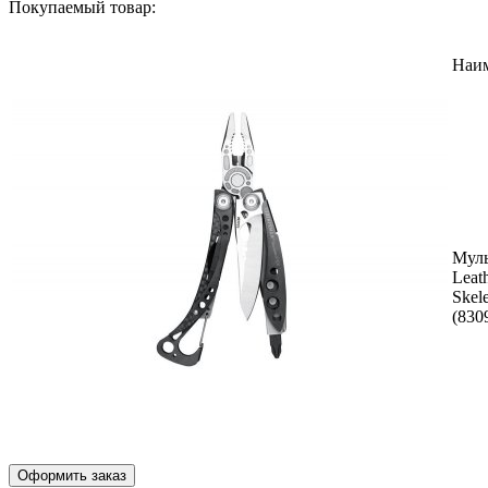
Покупаемый товар:
Наи
Муль
Leat
Skel
(830
Оформить заказ