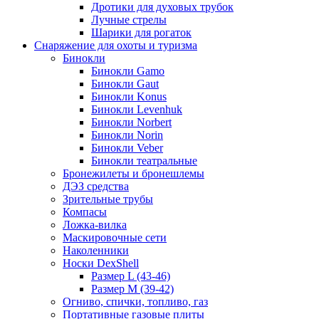
Дротики для духовых трубок
Лучные стрелы
Шарики для рогаток
Снаряжение для охоты и туризма
Бинокли
Бинокли Gamo
Бинокли Gaut
Бинокли Konus
Бинокли Levenhuk
Бинокли Norbert
Бинокли Norin
Бинокли Veber
Бинокли театральные
Бронежилеты и бронешлемы
ДЭЗ средства
Зрительные трубы
Компасы
Ложка-вилка
Маскировочные сети
Наколенники
Носки DexShell
Размер L (43-46)
Размер M (39-42)
Огниво, спички, топливо, газ
Портативные газовые плиты