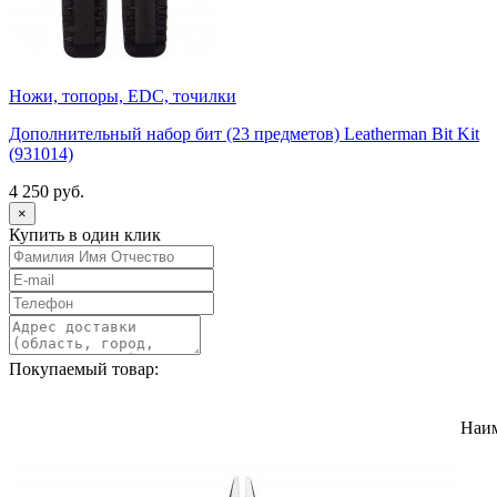
Ножи, топоры, EDC, точилки
Дополнительный набор бит (23 предметов) Leatherman Bit Kit
(931014)
4 250 руб.
×
Купить в один клик
Покупаемый товар:
Наи