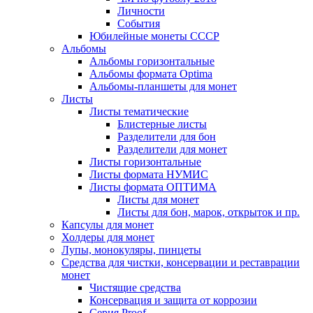
Личности
События
Юбилейные монеты СССР
Альбомы
Альбомы горизонтальные
Альбомы формата Optima
Альбомы-планшеты для монет
Листы
Листы тематические
Блистерные листы
Разделители для бон
Разделители для монет
Листы горизонтальные
Листы формата НУМИС
Листы формата ОПТИМА
Листы для монет
Листы для бон, марок, открыток и пр.
Капсулы для монет
Холдеры для монет
Лупы, монокуляры, пинцеты
Средства для чистки, консервации и реставрации
монет
Чистящие средства
Консервация и защита от коррозии
Серия Proof