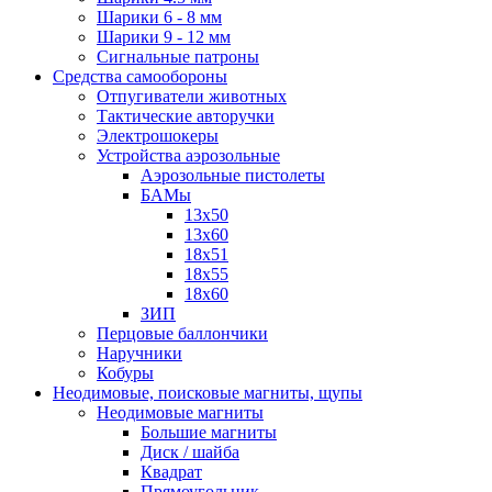
Шарики 6 - 8 мм
Шарики 9 - 12 мм
Сигнальные патроны
Средства самообороны
Отпугиватели животных
Тактические авторучки
Электрошокеры
Устройства аэрозольные
Аэрозольные пистолеты
БАМы
13х50
13х60
18х51
18х55
18х60
ЗИП
Перцовые баллончики
Наручники
Кобуры
Неодимовые, поисковые магниты, щупы
Неодимовые магниты
Большие магниты
Диск / шайба
Квадрат
Прямоугольник