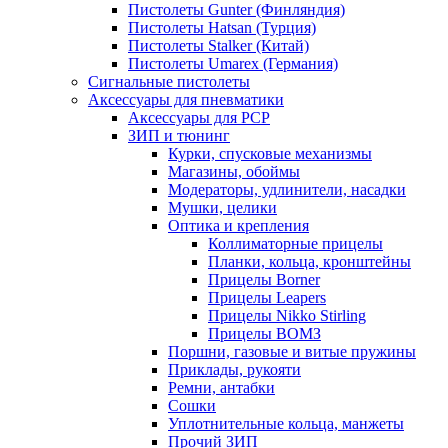
Пистолеты Gunter (Финляндия)
Пистолеты Hatsan (Турция)
Пистолеты Stalker (Китай)
Пистолеты Umarex (Германия)
Сигнальные пистолеты
Аксессуары для пневматики
Аксессуары для PCP
ЗИП и тюнинг
Курки, спусковые механизмы
Магазины, обоймы
Модераторы, удлинители, насадки
Мушки, целики
Оптика и крепления
Коллиматорные прицелы
Планки, кольца, кронштейны
Прицелы Borner
Прицелы Leapers
Прицелы Nikko Stirling
Прицелы ВОМЗ
Поршни, газовые и витые пружины
Приклады, рукояти
Ремни, антабки
Сошки
Уплотнительные кольца, манжеты
Прочий ЗИП