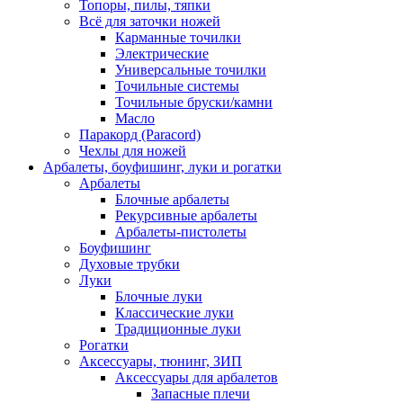
Топоры, пилы, тяпки
Всё для заточки ножей
Карманные точилки
Электрические
Универсальные точилки
Точильные системы
Точильные бруски/камни
Масло
Паракорд (Paracord)
Чехлы для ножей
Арбалеты, боуфишинг, луки и рогатки
Арбалеты
Блочные арбалеты
Рекурсивные арбалеты
Арбалеты-пистолеты
Боуфишинг
Духовые трубки
Луки
Блочные луки
Классические луки
Традиционные луки
Рогатки
Аксессуары, тюнинг, ЗИП
Аксессуары для арбалетов
Запасные плечи