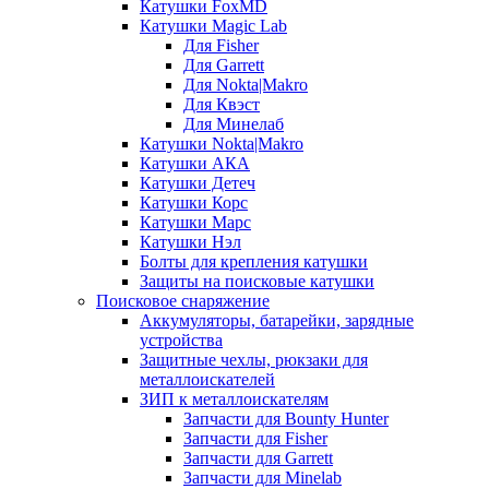
Катушки FoxMD
Катушки Magic Lab
Для Fisher
Для Garrett
Для Nokta|Makro
Для Квэст
Для Минелаб
Катушки Nokta|Makro
Катушки АКА
Катушки Детеч
Катушки Корс
Катушки Марс
Катушки Нэл
Болты для крепления катушки
Защиты на поисковые катушки
Поисковое снаряжение
Аккумуляторы, батарейки, зарядные
устройства
Защитные чехлы, рюкзаки для
металлоискателей
ЗИП к металлоискателям
Запчасти для Bounty Hunter
Запчасти для Fisher
Запчасти для Garrett
Запчасти для Minelab