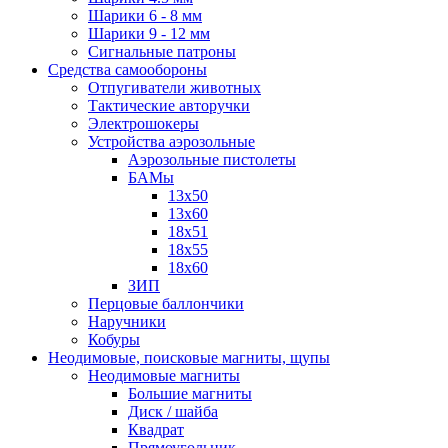
Шарики 6 - 8 мм
Шарики 9 - 12 мм
Сигнальные патроны
Средства самообороны
Отпугиватели животных
Тактические авторучки
Электрошокеры
Устройства аэрозольные
Аэрозольные пистолеты
БАМы
13х50
13х60
18х51
18х55
18х60
ЗИП
Перцовые баллончики
Наручники
Кобуры
Неодимовые, поисковые магниты, щупы
Неодимовые магниты
Большие магниты
Диск / шайба
Квадрат
Прямоугольник