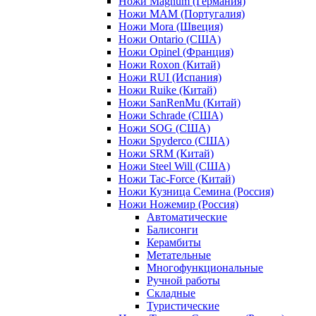
Ножи Magnum (Германия)
Ножи MAM (Португалия)
Ножи Mora (Швеция)
Ножи Ontario (США)
Ножи Opinel (Франция)
Ножи Roxon (Китай)
Ножи RUI (Испания)
Ножи Ruike (Китай)
Ножи SanRenMu (Китай)
Ножи Schrade (США)
Ножи SOG (США)
Ножи Spyderco (США)
Ножи SRM (Китай)
Ножи Steel Will (США)
Ножи Tac-Force (Китай)
Ножи Кузница Семина (Россия)
Ножи Ножемир (Россия)
Автоматические
Балисонги
Керамбиты
Метательные
Многофункциональные
Ручной работы
Складные
Туристические