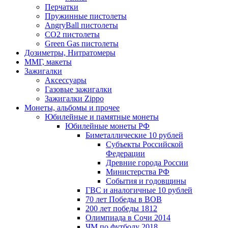
Перчатки
Пружинные пистолеты
AngryBall пистолеты
CO2 пистолеты
Green Gas пистолеты
Дозиметры, Нитратомеры
ММГ, макеты
Зажигалки
Аксессуары
Газовые зажигалки
Зажигалки Zippo
Монеты, альбомы и прочее
Юбилейные и памятные монеты
Юбилейные монеты РФ
Биметаллические 10 рублей
Субъекты Российской
Федерации
Древние города России
Министерства РФ
События и годовщины
ГВС и аналогичные 10 рублей
70 лет Победы в ВОВ
200 лет победы 1812
Олимпиада в Сочи 2014
ЧМ по футболу 2018