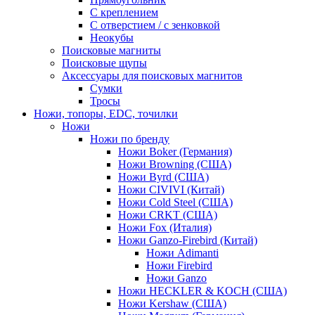
С креплением
С отверстием / с зенковкой
Неокубы
Поисковые магниты
Поисковые щупы
Аксессуары для поисковых магнитов
Сумки
Тросы
Ножи, топоры, EDC, точилки
Ножи
Ножи по бренду
Ножи Boker (Германия)
Ножи Browning (США)
Ножи Byrd (США)
Ножи CIVIVI (Китай)
Ножи Cold Steel (США)
Ножи CRKT (США)
Ножи Fox (Италия)
Ножи Ganzo-Firebird (Китай)
Ножи Adimanti
Ножи Firebird
Ножи Ganzo
Ножи HECKLER & KOCH (США)
Ножи Kershaw (США)