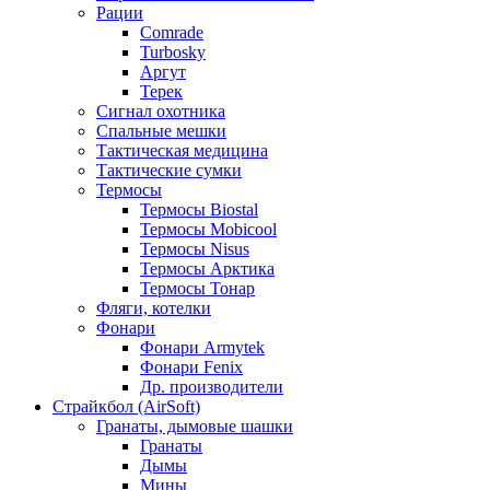
Рации
Comrade
Turbosky
Аргут
Терек
Сигнал охотника
Спальные мешки
Тактическая медицина
Тактические сумки
Термосы
Термосы Biostal
Термосы Mobicool
Термосы Nisus
Термосы Арктика
Термосы Тонар
Фляги, котелки
Фонари
Фонари Armytek
Фонари Fenix
Др. производители
Страйкбол (AirSoft)
Гранаты, дымовые шашки
Гранаты
Дымы
Мины