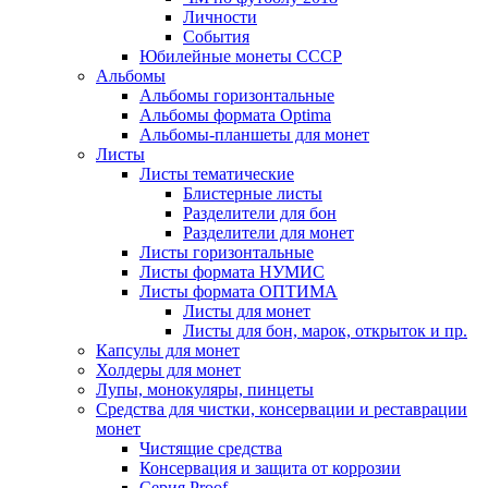
Личности
События
Юбилейные монеты СССР
Альбомы
Альбомы горизонтальные
Альбомы формата Optima
Альбомы-планшеты для монет
Листы
Листы тематические
Блистерные листы
Разделители для бон
Разделители для монет
Листы горизонтальные
Листы формата НУМИС
Листы формата ОПТИМА
Листы для монет
Листы для бон, марок, открыток и пр.
Капсулы для монет
Холдеры для монет
Лупы, монокуляры, пинцеты
Средства для чистки, консервации и реставрации
монет
Чистящие средства
Консервация и защита от коррозии
Серия Proof