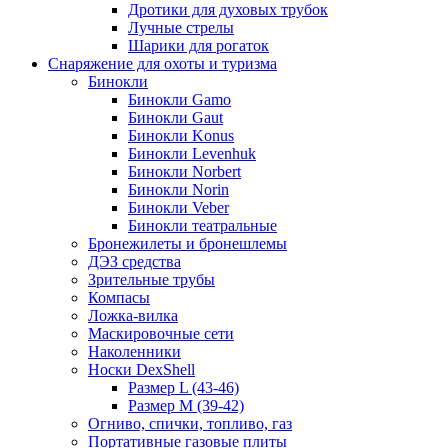
Дротики для духовых трубок
Лучные стрелы
Шарики для рогаток
Снаряжение для охоты и туризма
Бинокли
Бинокли Gamo
Бинокли Gaut
Бинокли Konus
Бинокли Levenhuk
Бинокли Norbert
Бинокли Norin
Бинокли Veber
Бинокли театральные
Бронежилеты и бронешлемы
ДЭЗ средства
Зрительные трубы
Компасы
Ложка-вилка
Маскировочные сети
Наколенники
Носки DexShell
Размер L (43-46)
Размер M (39-42)
Огниво, спички, топливо, газ
Портативные газовые плиты