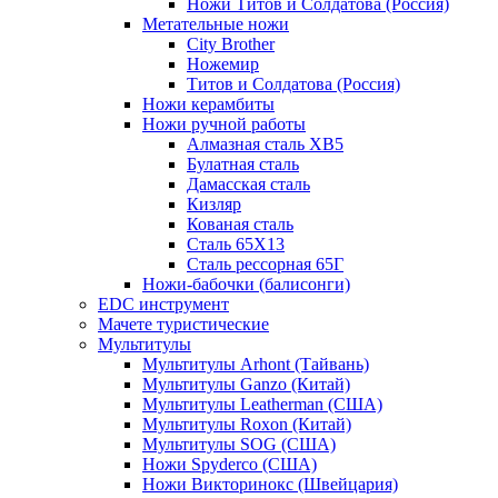
Ножи Титов и Солдатова (Россия)
Метательные ножи
City Brother
Ножемир
Титов и Солдатова (Россия)
Ножи керамбиты
Ножи ручной работы
Алмазная сталь ХВ5
Булатная сталь
Дамасская сталь
Кизляр
Кованая сталь
Сталь 65Х13
Сталь рессорная 65Г
Ножи-бабочки (балисонги)
EDC инструмент
Мачете туристические
Мультитулы
Мультитулы Arhont (Тайвань)
Мультитулы Ganzo (Китай)
Мультитулы Leatherman (США)
Мультитулы Roxon (Китай)
Мультитулы SOG (США)
Ножи Spyderco (США)
Ножи Викторинокс (Швейцария)