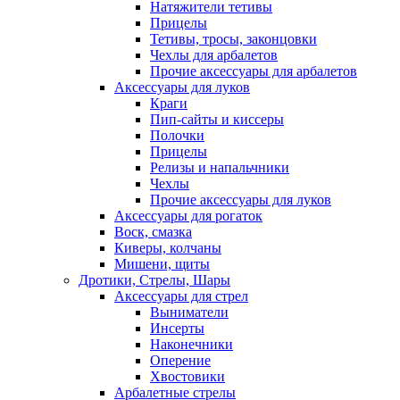
Натяжители тетивы
Прицелы
Тетивы, тросы, законцовки
Чехлы для арбалетов
Прочие аксессуары для арбалетов
Аксессуары для луков
Краги
Пип-сайты и киссеры
Полочки
Прицелы
Релизы и напальчники
Чехлы
Прочие аксессуары для луков
Аксессуары для рогаток
Воск, смазка
Киверы, колчаны
Мишени, щиты
Дротики, Стрелы, Шары
Аксессуары для стрел
Выниматели
Инсерты
Наконечники
Оперение
Хвостовики
Арбалетные стрелы