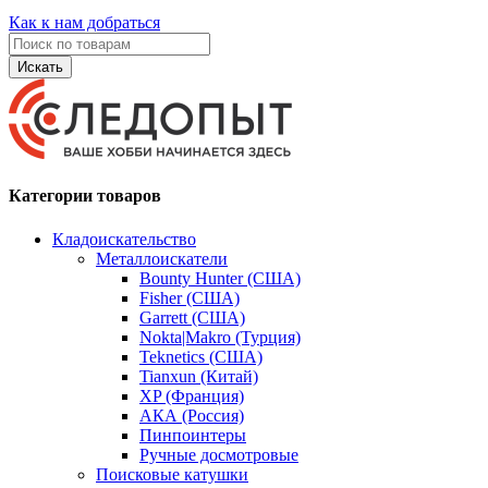
Как к нам добраться
Искать
Категории товаров
Кладоискательство
Металлоискатели
Bounty Hunter (США)
Fisher (США)
Garrett (США)
Nokta|Makro (Турция)
Teknetics (США)
Tianxun (Китай)
XP (Франция)
АКА (Россия)
Пинпоинтеры
Ручные досмотровые
Поисковые катушки