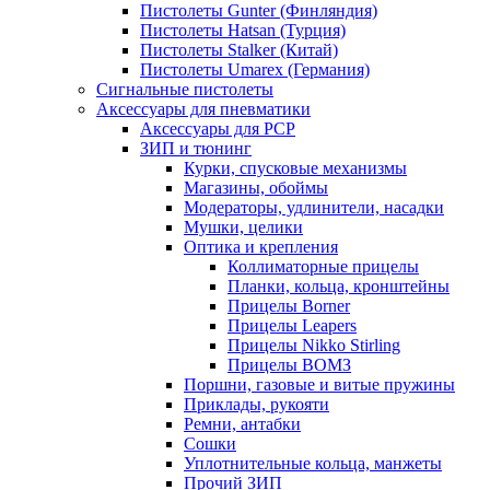
Пистолеты Gunter (Финляндия)
Пистолеты Hatsan (Турция)
Пистолеты Stalker (Китай)
Пистолеты Umarex (Германия)
Сигнальные пистолеты
Аксессуары для пневматики
Аксессуары для PCP
ЗИП и тюнинг
Курки, спусковые механизмы
Магазины, обоймы
Модераторы, удлинители, насадки
Мушки, целики
Оптика и крепления
Коллиматорные прицелы
Планки, кольца, кронштейны
Прицелы Borner
Прицелы Leapers
Прицелы Nikko Stirling
Прицелы ВОМЗ
Поршни, газовые и витые пружины
Приклады, рукояти
Ремни, антабки
Сошки
Уплотнительные кольца, манжеты
Прочий ЗИП