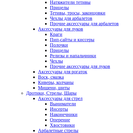
Натяжители тетивы
Прицелы
Тетивы, тросы, законцовки
Чехлы для арбалетов
Прочие аксессуары для арбалетов
Аксессуары для луков
Краги
Пип-сайты и киссеры
Полочки
Прицелы
Релизы и напальчники
Чехлы
Прочие аксессуары для луков
Аксессуары для рогаток
Воск, смазка
Киверы, колчаны
Мишени, щиты
Дротики, Стрелы, Шары
Аксессуары для стрел
Выниматели
Инсерты
Наконечники
Оперение
Хвостовики
Арбалетные стрелы