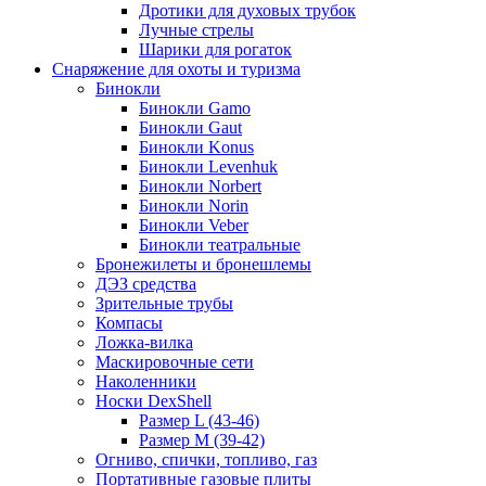
Дротики для духовых трубок
Лучные стрелы
Шарики для рогаток
Снаряжение для охоты и туризма
Бинокли
Бинокли Gamo
Бинокли Gaut
Бинокли Konus
Бинокли Levenhuk
Бинокли Norbert
Бинокли Norin
Бинокли Veber
Бинокли театральные
Бронежилеты и бронешлемы
ДЭЗ средства
Зрительные трубы
Компасы
Ложка-вилка
Маскировочные сети
Наколенники
Носки DexShell
Размер L (43-46)
Размер M (39-42)
Огниво, спички, топливо, газ
Портативные газовые плиты