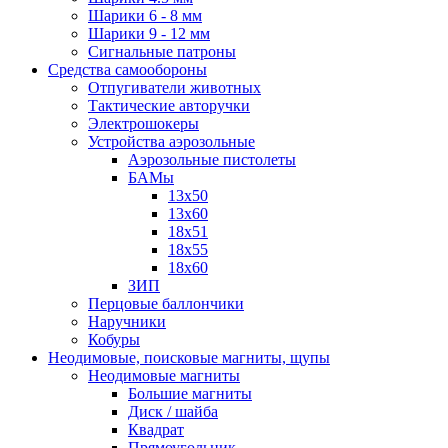
Шарики 6 - 8 мм
Шарики 9 - 12 мм
Сигнальные патроны
Средства самообороны
Отпугиватели животных
Тактические авторучки
Электрошокеры
Устройства аэрозольные
Аэрозольные пистолеты
БАМы
13х50
13х60
18х51
18х55
18х60
ЗИП
Перцовые баллончики
Наручники
Кобуры
Неодимовые, поисковые магниты, щупы
Неодимовые магниты
Большие магниты
Диск / шайба
Квадрат
Прямоугольник