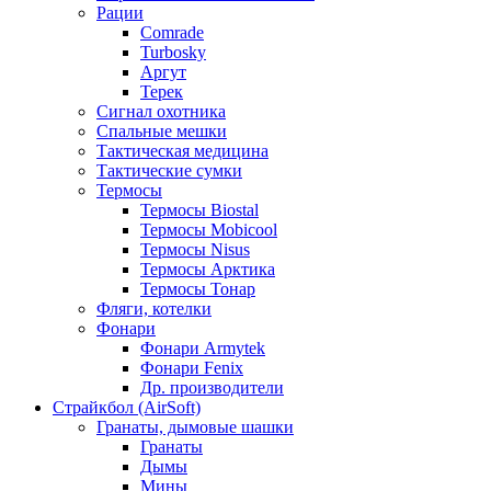
Рации
Comrade
Turbosky
Аргут
Терек
Сигнал охотника
Спальные мешки
Тактическая медицина
Тактические сумки
Термосы
Термосы Biostal
Термосы Mobicool
Термосы Nisus
Термосы Арктика
Термосы Тонар
Фляги, котелки
Фонари
Фонари Armytek
Фонари Fenix
Др. производители
Страйкбол (AirSoft)
Гранаты, дымовые шашки
Гранаты
Дымы
Мины