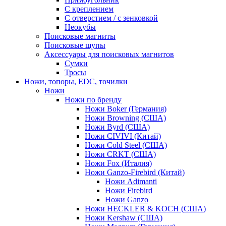
С креплением
С отверстием / с зенковкой
Неокубы
Поисковые магниты
Поисковые щупы
Аксессуары для поисковых магнитов
Сумки
Тросы
Ножи, топоры, EDC, точилки
Ножи
Ножи по бренду
Ножи Boker (Германия)
Ножи Browning (США)
Ножи Byrd (США)
Ножи CIVIVI (Китай)
Ножи Cold Steel (США)
Ножи CRKT (США)
Ножи Fox (Италия)
Ножи Ganzo-Firebird (Китай)
Ножи Adimanti
Ножи Firebird
Ножи Ganzo
Ножи HECKLER & KOCH (США)
Ножи Kershaw (США)