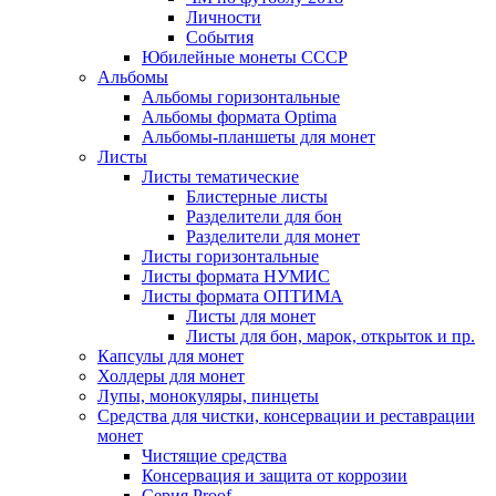
Личности
События
Юбилейные монеты СССР
Альбомы
Альбомы горизонтальные
Альбомы формата Optima
Альбомы-планшеты для монет
Листы
Листы тематические
Блистерные листы
Разделители для бон
Разделители для монет
Листы горизонтальные
Листы формата НУМИС
Листы формата ОПТИМА
Листы для монет
Листы для бон, марок, открыток и пр.
Капсулы для монет
Холдеры для монет
Лупы, монокуляры, пинцеты
Средства для чистки, консервации и реставрации
монет
Чистящие средства
Консервация и защита от коррозии
Серия Proof