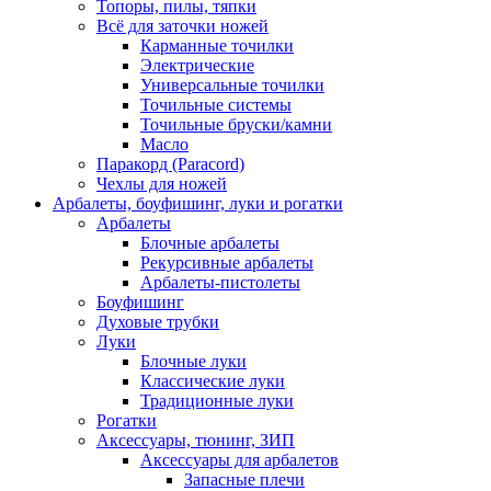
Топоры, пилы, тяпки
Всё для заточки ножей
Карманные точилки
Электрические
Универсальные точилки
Точильные системы
Точильные бруски/камни
Масло
Паракорд (Paracord)
Чехлы для ножей
Арбалеты, боуфишинг, луки и рогатки
Арбалеты
Блочные арбалеты
Рекурсивные арбалеты
Арбалеты-пистолеты
Боуфишинг
Духовые трубки
Луки
Блочные луки
Классические луки
Традиционные луки
Рогатки
Аксессуары, тюнинг, ЗИП
Аксессуары для арбалетов
Запасные плечи