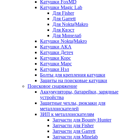
Катушки FoxMD
Катушки Magic Lab
Для Fisher
Для Garrett
Для Nokta|Makro
Для Квэст
Для Минелаб
Катушки Nokta|Makro
Катушки АКА
Катушки Детеч
Катушки Корс
Катушки Марс
Катушки Нэл
Болты для крепления катушки
Защиты на поисковые катушки
Поисковое снаряжение
Аккумуляторы, батарейки, зарядные
устройства
Защитные чехлы, рюкзаки для
металлоискателей
ЗИП к металлоискателям
Запчасти для Bounty Hunter
Запчасти для Fisher
Запчасти для Garrett
Запчасти для Minelab