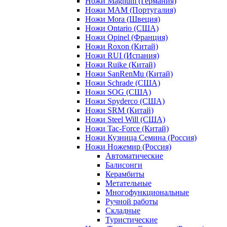
Ножи Magnum (Германия)
Ножи MAM (Португалия)
Ножи Mora (Швеция)
Ножи Ontario (США)
Ножи Opinel (Франция)
Ножи Roxon (Китай)
Ножи RUI (Испания)
Ножи Ruike (Китай)
Ножи SanRenMu (Китай)
Ножи Schrade (США)
Ножи SOG (США)
Ножи Spyderco (США)
Ножи SRM (Китай)
Ножи Steel Will (США)
Ножи Tac-Force (Китай)
Ножи Кузница Семина (Россия)
Ножи Ножемир (Россия)
Автоматические
Балисонги
Керамбиты
Метательные
Многофункциональные
Ручной работы
Складные
Туристические