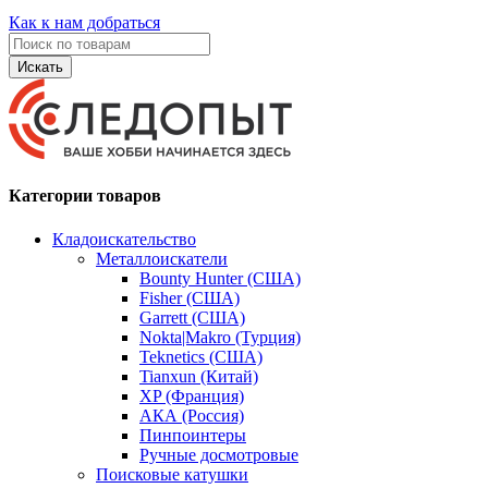
Как к нам добраться
Искать
Категории товаров
Кладоискательство
Металлоискатели
Bounty Hunter (США)
Fisher (США)
Garrett (США)
Nokta|Makro (Турция)
Teknetics (США)
Tianxun (Китай)
XP (Франция)
АКА (Россия)
Пинпоинтеры
Ручные досмотровые
Поисковые катушки