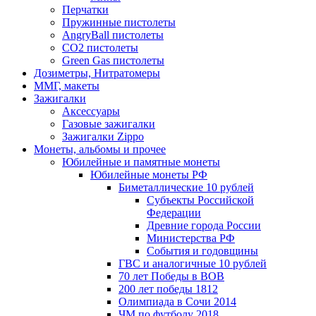
Перчатки
Пружинные пистолеты
AngryBall пистолеты
CO2 пистолеты
Green Gas пистолеты
Дозиметры, Нитратомеры
ММГ, макеты
Зажигалки
Аксессуары
Газовые зажигалки
Зажигалки Zippo
Монеты, альбомы и прочее
Юбилейные и памятные монеты
Юбилейные монеты РФ
Биметаллические 10 рублей
Субъекты Российской
Федерации
Древние города России
Министерства РФ
События и годовщины
ГВС и аналогичные 10 рублей
70 лет Победы в ВОВ
200 лет победы 1812
Олимпиада в Сочи 2014
ЧМ по футболу 2018