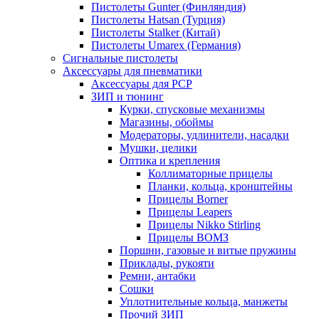
Пистолеты Gunter (Финляндия)
Пистолеты Hatsan (Турция)
Пистолеты Stalker (Китай)
Пистолеты Umarex (Германия)
Сигнальные пистолеты
Аксессуары для пневматики
Аксессуары для PCP
ЗИП и тюнинг
Курки, спусковые механизмы
Магазины, обоймы
Модераторы, удлинители, насадки
Мушки, целики
Оптика и крепления
Коллиматорные прицелы
Планки, кольца, кронштейны
Прицелы Borner
Прицелы Leapers
Прицелы Nikko Stirling
Прицелы ВОМЗ
Поршни, газовые и витые пружины
Приклады, рукояти
Ремни, антабки
Сошки
Уплотнительные кольца, манжеты
Прочий ЗИП