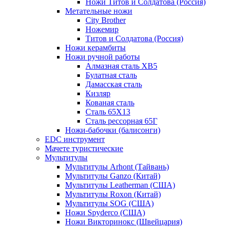
Ножи Титов и Солдатова (Россия)
Метательные ножи
City Brother
Ножемир
Титов и Солдатова (Россия)
Ножи керамбиты
Ножи ручной работы
Алмазная сталь ХВ5
Булатная сталь
Дамасская сталь
Кизляр
Кованая сталь
Сталь 65Х13
Сталь рессорная 65Г
Ножи-бабочки (балисонги)
EDC инструмент
Мачете туристические
Мультитулы
Мультитулы Arhont (Тайвань)
Мультитулы Ganzo (Китай)
Мультитулы Leatherman (США)
Мультитулы Roxon (Китай)
Мультитулы SOG (США)
Ножи Spyderco (США)
Ножи Викторинокс (Швейцария)