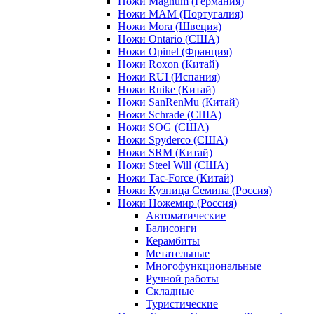
Ножи Magnum (Германия)
Ножи MAM (Португалия)
Ножи Mora (Швеция)
Ножи Ontario (США)
Ножи Opinel (Франция)
Ножи Roxon (Китай)
Ножи RUI (Испания)
Ножи Ruike (Китай)
Ножи SanRenMu (Китай)
Ножи Schrade (США)
Ножи SOG (США)
Ножи Spyderco (США)
Ножи SRM (Китай)
Ножи Steel Will (США)
Ножи Tac-Force (Китай)
Ножи Кузница Семина (Россия)
Ножи Ножемир (Россия)
Автоматические
Балисонги
Керамбиты
Метательные
Многофункциональные
Ручной работы
Складные
Туристические