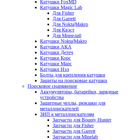
Катушки FoxMD
Катушки Magic Lab
Для Fisher
Для Garrett
Для Nokta|Makro
Для Квэст
Для Минелаб
Катушки Nokta|Makro
Катушки АКА
Катушки Детеч
Катушки Корс
Катушки Марс
Катушки Нэл
Болты для крепления катушки
Защиты на поисковые катушки
Поисковое снаряжение
Аккумуляторы, батарейки, зарядные
устройства
Защитные чехлы, рюкзаки для
металлоискателей
ЗИП к металлоискателям
Запчасти для Bounty Hunter
Запчасти для Fisher
Запчасти для Garrett
Запчасти для Minelab