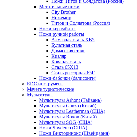
Ножи Титов и Солдатова (Россия)
Метательные ножи
City Brother
Ножемир
Титов и Солдатова (Россия)
Ножи керамбиты
Ножи ручной работы
Алмазная сталь ХВ5
Булатная сталь
Дамасская сталь
Кизляр
Кованая сталь
Сталь 65Х13
Сталь рессорная 65Г
Ножи-бабочки (балисонги)
EDC инструмент
Мачете туристические
Мультитулы
Мультитулы Arhont (Тайвань)
Мультитулы Ganzo (Китай)
Мультитулы Leatherman (США)
Мультитулы Roxon (Китай)
Мультитулы SOG (США)
Ножи Spyderco (США)
Ножи Викторинокс (Швейцария)