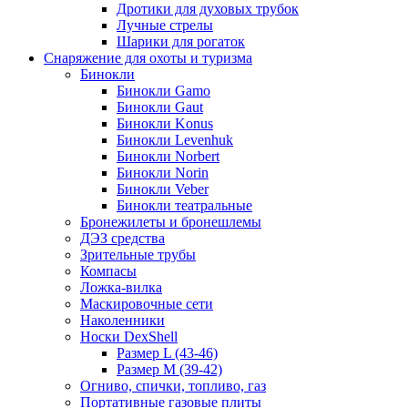
Дротики для духовых трубок
Лучные стрелы
Шарики для рогаток
Снаряжение для охоты и туризма
Бинокли
Бинокли Gamo
Бинокли Gaut
Бинокли Konus
Бинокли Levenhuk
Бинокли Norbert
Бинокли Norin
Бинокли Veber
Бинокли театральные
Бронежилеты и бронешлемы
ДЭЗ средства
Зрительные трубы
Компасы
Ложка-вилка
Маскировочные сети
Наколенники
Носки DexShell
Размер L (43-46)
Размер M (39-42)
Огниво, спички, топливо, газ
Портативные газовые плиты