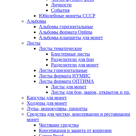
Личности
События
Юбилейные монеты СССР
Альбомы
Альбомы горизонтальные
Альбомы формата Optima
Альбомы-планшеты для монет
Листы
Листы тематические
Блистерные листы
Разделители для бон
Разделители для монет
Листы горизонтальные
Листы формата НУМИС
Листы формата ОПТИМА
Листы для монет
Листы для бон, марок, открыток и пр.
Капсулы для монет
Холдеры для монет
Лупы, монокуляры, пинцеты
Средства для чистки, консервации и реставрации
монет
Чистящие средства
Консервация и защита от коррозии
Серия Proof