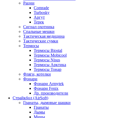
Рации
Comrade
Turbosky
Аргут
Терек
Сигнал охотника
Спальные мешки
Тактическая медицина
Тактические сумки
Термосы
Термосы Biostal
Термосы Mobicool
Термосы Nisus
Термосы Арктика
Термосы Тонар
Фляги, котелки
Фонари
Фонари Armytek
Фонари Fenix
Др. производители
Страйкбол (AirSoft)
Гранаты, дымовые шашки
Гранаты
Дымы
Мины