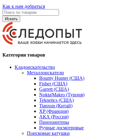
Как к нам добраться
Искать
Категории товаров
Кладоискательство
Металлоискатели
Bounty Hunter (США)
Fisher (США)
Garrett (США)
Nokta|Makro (Турция)
Teknetics (США)
Tianxun (Китай)
XP (Франция)
АКА (Россия)
Пинпоинтеры
Ручные досмотровые
Поисковые катушки