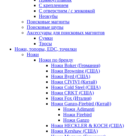
С креплением
С отверстием / с зенковкой
Неокубы
Поисковые магниты
Поисковые щупы
Аксессуары для поисковых магнитов
Сумки
Тросы
Ножи, топоры, EDC, точилки
Ножи
Ножи по бренду
Ножи Boker (Германия)
Ножи Browning (США)
Ножи Byrd (США)
Ножи CIVIVI (Китай)
Ножи Cold Steel (США)
Ножи CRKT (США)
Ножи Fox (Италия)
Ножи Ganzo-Firebird (Китай)
Ножи Adimanti
Ножи Firebird
Ножи Ganzo
Ножи HECKLER & KOCH (США)
Ножи Kershaw (США)