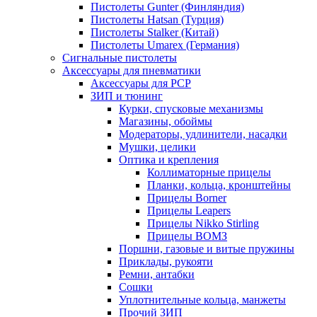
Пистолеты Gunter (Финляндия)
Пистолеты Hatsan (Турция)
Пистолеты Stalker (Китай)
Пистолеты Umarex (Германия)
Сигнальные пистолеты
Аксессуары для пневматики
Аксессуары для PCP
ЗИП и тюнинг
Курки, спусковые механизмы
Магазины, обоймы
Модераторы, удлинители, насадки
Мушки, целики
Оптика и крепления
Коллиматорные прицелы
Планки, кольца, кронштейны
Прицелы Borner
Прицелы Leapers
Прицелы Nikko Stirling
Прицелы ВОМЗ
Поршни, газовые и витые пружины
Приклады, рукояти
Ремни, антабки
Сошки
Уплотнительные кольца, манжеты
Прочий ЗИП