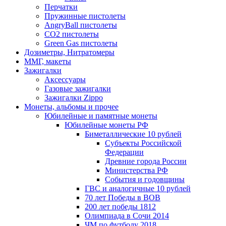
Перчатки
Пружинные пистолеты
AngryBall пистолеты
CO2 пистолеты
Green Gas пистолеты
Дозиметры, Нитратомеры
ММГ, макеты
Зажигалки
Аксессуары
Газовые зажигалки
Зажигалки Zippo
Монеты, альбомы и прочее
Юбилейные и памятные монеты
Юбилейные монеты РФ
Биметаллические 10 рублей
Субъекты Российской
Федерации
Древние города России
Министерства РФ
События и годовщины
ГВС и аналогичные 10 рублей
70 лет Победы в ВОВ
200 лет победы 1812
Олимпиада в Сочи 2014
ЧМ по футболу 2018