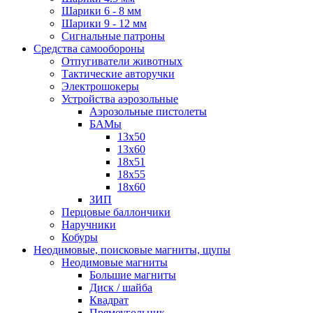
Шарики 6 - 8 мм
Шарики 9 - 12 мм
Сигнальные патроны
Средства самообороны
Отпугиватели животных
Тактические авторучки
Электрошокеры
Устройства аэрозольные
Аэрозольные пистолеты
БАМы
13х50
13х60
18х51
18х55
18х60
ЗИП
Перцовые баллончики
Наручники
Кобуры
Неодимовые, поисковые магниты, щупы
Неодимовые магниты
Большие магниты
Диск / шайба
Квадрат
Прямоугольник