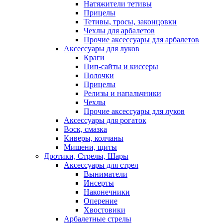
Натяжители тетивы
Прицелы
Тетивы, тросы, законцовки
Чехлы для арбалетов
Прочие аксессуары для арбалетов
Аксессуары для луков
Краги
Пип-сайты и киссеры
Полочки
Прицелы
Релизы и напальчники
Чехлы
Прочие аксессуары для луков
Аксессуары для рогаток
Воск, смазка
Киверы, колчаны
Мишени, щиты
Дротики, Стрелы, Шары
Аксессуары для стрел
Выниматели
Инсерты
Наконечники
Оперение
Хвостовики
Арбалетные стрелы