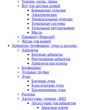
Топоры, пилы, тяпки
Всё для заточки ножей
Карманные точилки
Электрические
Универсальные точилки
Точильные системы
Точильные бруски/камни
Масло
Паракорд (Paracord)
Чехлы для ножей
Арбалеты, боуфишинг, луки и рогатки
Арбалеты
Блочные арбалеты
Рекурсивные арбалеты
Арбалеты-пистолеты
Боуфишинг
Духовые трубки
Луки
Блочные луки
Классические луки
Традиционные луки
Рогатки
Аксессуары, тюнинг, ЗИП
Аксессуары для арбалетов
Запасные плечи